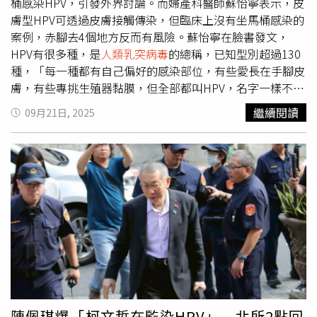
姐妹患肺癌，則提高4倍。因此有肺癌家族史又有抽菸習慣
桶感染HPV，引發外界討論。而婦產科醫師蘇怡寧表示，皮
的人，罹患風險更是高達一般人的20倍。6.有肺部疾病史：
膚型HPV可透過皮膚接觸傳染，但臨床上沒有坐馬桶感染的
曾患肺結核、慢性支氣管炎、氣喘或慢性阻塞性肺病等患
案例，赤腳去4個地方反而有風險。蘇怡寧在臉書發文，
者，可能因發炎反應導致上皮細胞病變，增加1.5至5.9倍罹
HPV有很多種，是
人類乳突病毒
的總稱，已知型別超過130
癌風險。7.二手與三手菸：世界衛生組織研究證實，吸二手
種，「每一種都有自己偏好的感染部位，有些愛長在手腳皮
菸得到肺癌的機會，比一般民眾高出20至30%；室內吸菸
膚，有些專挑生殖器黏膜，但全部都叫HPV，名字一樣不代
造成環境殘留有毒物質（主要是焦油），三手菸同樣會危害
表性質一樣。」蘇怡寧解釋，平常看到的皮膚疣像足底疣、
繼續閱讀
09月21日, 2025
健康。8.高脂肪飲食：罹患肺腺癌的機率比一般人高出11
手部疣、扁平疣等，其實都是皮膚型HPV感染，如HPV1、
倍。9.
人類乳突病毒
（HPV）：除與子宮頸癌相關外，非吸
2、4、27、57型，可能長在手指、腳底、膝蓋或臉上，外
菸的女性肺癌者，帶有HPV16型及18型的比例也較高。10.
觀有的粗糙隆起，有的則小而平，皮膚型HPV主要透過有微
焚香與蚊香：經常點燃香品、蚊香或芳香劑，會釋放致癌物
小破皮的直接皮膚接觸傳染。至於坐馬桶或是在浴室光腳會
質。11.其他癌症病史：若曾罹患口腔癌、喉癌或食道癌等
染HPV嗎？蘇怡寧指出，理論上，馬桶座表面乾燥光滑，病
與「吸菸」相關的癌症，具有共同的致癌因子，罹患肺癌的
毒存活不易，加上臀部皮膚多為完整，因此即使曾有人有皮
風險也增高。啟新診所提醒，若民眾出現持續咳嗽、痰帶有
膚疣，也難留下足以傳染的病毒量，臨床上幾乎沒有因坐馬
血絲、持續胸痛、呼吸急促、不明原因發燒、聲音沙啞、骨
桶而感染皮膚疣的案例。蘇怡寧表示，而去游泳池、浴室、
關節疼痛、無預警體重下降、健忘等症狀，應提早就醫診
溫泉、更衣室，如果赤腳踩在潮濕粗糙的地面，皮膚又有微
斷。
小破口較有機會感染，但也不算很常見，他強調，「多半只
是良性增生，不會導致癌症所以大家不要隨便說在外面坐馬
桶會容易傳染皮膚疣喔。」蘇怡寧解釋，生殖器型HPV也幾
陳佩琪爆「柯文哲在監染HPV」 北所2點回