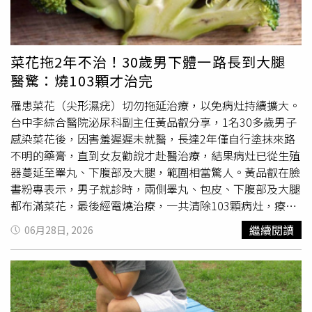
行。此外，他也提醒，切勿自行購買來路不明的藥膏或偏方
降時，過去潛伏在體內的感染可能突然浮現。有些患者檢查
塗抹，以免刺激皮膚、引發感染，甚至留下疤痕。平時保持
後才發現，生殖器出現的異常病灶竟是多年未被發現的菜
私密處清潔、維持乾爽，若有包皮過長問題，也可與醫師討
花，甚至是梅毒等性傳染病，原本潛伏數十年，直到身體防
論是否需要接受相關治療。醫師最後呼籲，私密處若出現任
禦能力下降後才開始表現出來。尖銳濕疣主要由
人類乳突病
菜花拖2年不治！30歲男下體一路長到大腿
何異常腫塊、突起或皮膚變化，不必過度驚慌，但也不要自
毒
（HPV）感染造成。呂謹亨說，雖然菜花相當常見，但大
醫驚：燒103顆才治完
行猜測病因，更不要因害羞而拖延就醫。及早由泌尿科醫師
多數病例只會出現在生殖器外部皮膚或較淺層的黏膜位置。
診斷，才能釐清究竟是良性生理變異，還是需要治療的疾
如果感染一路蔓延至尿道內部這類較不容易受到侵犯的區
罹患菜花（尖形濕疣）切勿拖延治療，以免病灶持續擴大。
病，以免延誤病情。
域，甚至形成大量病灶且難以治療，醫師通常會高度懷疑患
台中李綜合醫院泌尿科副主任黃品叡分享，1名30多歲男子
者可能存在免疫功能低下的情況。他進一步說明，免疫系統
感染菜花後，因害羞遲遲未就醫，長達2年僅自行塗抹來路
就像人體內部的防衛部隊，負責辨識並清除外來病原體。一
不明的藥膏，直到女友勸說才赴醫治療，結果病灶已從生殖
旦免疫功能受到削弱，原本能被控制的病毒、細菌或其他微
器蔓延至睪丸、下腹部及大腿，範圍相當驚人。黃品叡在臉
生物，就可能趁機大量繁殖。造成免疫力下降的原因包括疾
書粉專表示，男子就診時，兩側睪丸、包皮、下腹部及大腿
病與代謝因素，例如HIV（人類免疫缺乏病毒）感染與愛滋
都布滿菜花，最後經電燒治療，一共清除103顆病灶，療程
病（AIDS）。HIV會攻擊人體免疫系統中的CD4+ T細胞，使
才告一段落。醫師提醒，感染菜花後應掌握3大原則。首
繼續閱讀
06月28日, 2026
免疫調節功能逐漸失常，導致身體抵抗感染的能力大幅降
先，務必及早就醫，不要期待病灶自行痊癒，否則可能持續
低。此外，控制不佳的糖尿病也是常見因素，長期高血糖環
增生、擴散；其次，不要自行購買藥膏或服用偏方，以免延
境會影響血管功能，降低白血球移動與吞噬病原體的能力，
誤治療；最後，避免與他人共用洗衣桶、毛巾及衛浴用品，
使人體更容易成為細菌與病毒滋生的環境。醫療因素也可能
以降低交叉感染風險。至於不少人擔心共用洗衣機會感染菜
造成免疫功能下降，例如接受器官移植的患者，為避免身體
花，黃品叡表示，一般洗衣機搭配洗衣劑清洗後，感染機率