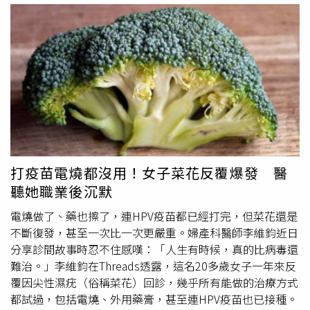
可能提高子宮頸癌、陰莖癌及肛門癌等癌症風險。呂謹亨提
暖、溫泉、游泳池或健身房更衣室中，如果私密處或臀部剛
醒，HPV是少數具有疫苗可以預防的性傳染病之一，而且
好有微小傷口，又直接坐在帶有病毒的公共座椅或地板上，
HPV感染並不一定只來自性行為，日常環境中也可能接觸病
就有可能中鏢。2.自體傳染手部如果不小心沾染到環境中的
毒，因此民眾應重視HPV疫苗接種。至於單純皰疹病毒，感
病毒，在沒有洗手的情況下就去觸摸自己的生殖器或肛門，
染後會長期潛伏於人體神經節內，免疫力正常時通常維持休
也可能把病毒帶過去。3.共用貼身物品和他人共用沒有徹底
眠狀態，但當身體抵抗力下降，例如長期熬夜、過度疲勞
清潔的毛巾、浴巾、內褲或刮鬍刀。蘇信豪指出若要避免間
時，病毒可能再次活化，引發更頻繁、更嚴重的生殖器皰
接感染，在去三溫暖、溫泉或健身房等場所時，坐下前務必
疹，包括範圍更大的水泡、較深的潰瘍、更劇烈的疼痛，以
墊上自己乾淨的毛巾。再來上廁所前、洗澡時，觸碰私密處
及延長傷口癒合時間。梅毒則是另一種需要注意的感染。呂
前請記得先洗手，另外，浴巾、刮鬍刀等貼身物品請各自使
謹亨指出，梅毒由梅毒螺旋體引起，在HIV感染者或嚴重免
用，最後私密處如果有破皮或毛囊炎，要特別注意清潔，避
打疫苗電燒都沒用！女子菜花反覆爆發 醫
疫缺陷患者身上，疾病進程可能明顯加快。原本可能需要多
免成為病毒入侵的破口。蘇信豪提醒HPV感染不等於私生活
聽她職業後沉默
年甚至數十年才會發展的神經性梅毒，可能在免疫低下患者
混亂，「它就像感冒病毒一樣，只要有黏膜接觸就有風險。
身上於較短時間內發生，甚至影響大腦與脊髓，造成失明、
為了保護自己與愛人，強烈建議男女雙方都要盡早施打HPV
電燒做了、藥也擦了，連HPV疫苗都已經打完，但菜花還是
神經功能障礙或認知問題。此外，念珠菌感染雖然不完全屬
疫苗」。
不斷復發，甚至一次比一次更嚴重。婦產科醫師李維鈞近日
於性病，因為念珠菌本來就少量存在於人體皮膚與黏膜，但
分享診間故事時忍不住感嘆：「人生有時候，真的比病毒還
在性接觸過程中可能互相傳遞。當免疫力下降或長期使用抗
難治。」李維鈞在Threads透露，這名20多歲女子一年來反
生素破壞正常菌叢平衡時，念珠菌可能大量增生，引發嚴重
覆因尖性濕疣（俗稱菜花）回診，幾乎所有能做的治療方式
生殖器感染，造成搔癢、紅腫、乳酪狀分泌物，並容易反覆
都試過，包括電燒、外用藥膏，甚至連HPV疫苗也已接種。