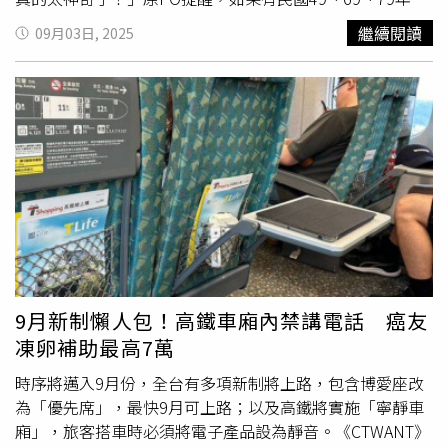
稱疾病是上帝懲罰，預防是「惡魔行徑」。到了詹納時代，
的女性還沒檢查過，今年可以公費做HPV檢測，和抹片一起
繼續閱讀
09月03日, 2025
新的說法興起：接種「不自然」，會「改造身體」。1802
做更方便。此文一出，不少網友紛紛留言「因抹片報告異
年的一幅諷刺畫甚至把接種者畫成長出牛角。醫師大衛・戈
常，到台大自費HPV檢測1500掛號費420，看報告又420，
爾斯基（David Gorski）指出，這幾乎是「疫苗會改變
幸好報告出來沒事，有補助時真的要善用」、「做完醫院還
DNA」論調的源頭。街頭標語寫著「與其被毒害的嬰兒，不
送了我150元的全家的現金卷」、「年紀符合真的建議要
如坐重罪犯的牢」，醫師也常被描繪成圖利者，儘管詹納本
做，這些項目自己去做健檢要花非常多錢」、「太棒了
人拒絕從疫苗中牟利。醫界早已熟悉這種阻力。1802年，
吧」、「補助真的讚」。衛福部指出，考量癌症發生年齡有
醫師考克斯（John Redman Coxe）就感嘆錯誤說法拖慢了
下降趨勢，為降低國人癌症發生率及死亡率，自114年起，
偉大發現。兩世紀後，WHO觀察同樣指出：面對反疫苗運
國民健康署放寬癌症篩檢年齡補助，包括肺癌、大腸癌、乳
動，最有效方式是及早提供可驗證數據，但對手往往不按科
癌、子宮頸癌、
人類乳突病毒
（HPV）檢測服務，只要符合
學規則行事。疫苗學者彼得・霍特茲（Peter Hotez）更將
資格的民眾都可接受免費的定期癌症篩檢，以期早期發現、
其視為源自19世紀的「健康自由運動」，反對對象不只政府
早期治療。衛生福利部國民健康署擴大國人癌症篩檢之年齡
強制，也包括新興科學醫學。歷史給過慘痛的對照。1873
層與項目：（1）肺癌篩檢放寬具家族史者年齡下修5歲及吸
9月新制懶人包！高鐵車廂內禁講電話 癌友
年，斯德哥爾摩僅40%人口接種，隔年天花大流行，每萬人
菸史≥20包-年以上、（2）大腸癌篩檢擴大45-49歲民眾及
凍卵補助最高7萬
死亡330人，遠高於全國其他地區。1894年，英國萊斯特在
40-44歲具家族史者、（3）乳癌篩檢年齡延伸40-44歲及70-
疫情中主打隔離與通報，卻每萬人20.5人感染，三分之二是
74歲女性、（4）子宮頸癌篩檢年齡增列25-29歲女性、
時序將邁入9月份，全台有多項新制將上路，包含博愛座改
兒童；倫敦因多數人口已接種，兒童病例與麻疹發病率顯著
（5）新增35歲、45歲及65歲女性
人類乳突病毒
（HPV）檢
為「優先席」，最快9月可上路；以及高鐵將實施「寧靜車
較低。疫苗覆蓋不均，使天花在殖民地與貧困地區延燒至20
測服務，展現政府對癌症篩檢之重視。
廂」，旅客搭車時必須將電子產品設為靜音。《CTWANT》