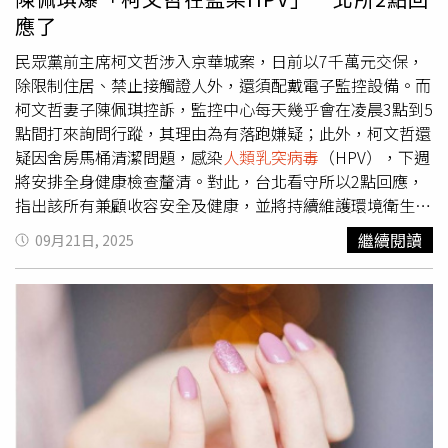
乎不可能是泡溫泉或坐馬桶傳染，主要是性接觸，偶爾會有
應了
母嬰產道垂直傳染和共用毛巾刮鬍刀的間接傳染，「所以你
得了菜花不是因為昨天去泡湯，不要再拿公共廁所當藉
民眾黨前主席柯文哲涉入京華城案，日前以7千萬元交保，
口。」
除限制住居、禁止接觸證人外，還須配戴電子監控設備。而
柯文哲妻子陳佩琪控訴，監控中心每天幾乎會在凌晨3點到5
點間打來詢問行蹤，其理由為有落跑嫌疑；此外，柯文哲還
疑因舍房馬桶清潔問題，感染
人類乳突病毒
（HPV），下週
將安排全身健康檢查釐清。對此，台北看守所以2點回應，
指出該所有兼顧收容安全及健康，並將持續維護環境衛生。
台北地院於15日二度裁定柯文哲、台北市議員應曉薇分別以
繼續閱讀
09月21日, 2025
7000萬及3000萬進行交保。而陳佩琪20日在臉書發文透
露，柯文哲原本就有的腺樣體肥大導致睡眠品質不佳，在他
回家後更惡化了，「現在每天半夜幾乎都有監控中心打電話
來查行蹤，印象中除有次是晚上11點外， 幾乎都是清晨3、
4、 5點打電話，理由是收訊不良，有落跑嫌疑。」陳佩琪
讓柯文哲睡到臥室大床最靠窗邊處，感覺這樣收訊會較好，
但還是沒明顯作用。她說，「白天除了那次大家都知道的出
庭時、約早上11點，監控中心打電話來查行蹤、還惹了審判
長極度不高興外，白天收訊都沒問題，到了晚上才會出現訊