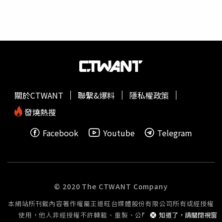
不是立刻去檢查，我可能無法活到今天」。他更提醒，不論
是否有性行為史，定期檢查與疫苗接種都是預防HPV癌症的
重要手段。醫學專家指出，HPV可透過性行為，包括口交傳
染，除了與子宮頸癌有關，也可能引發肛門癌、陰莖癌及口
咽癌。近年英國約70%的頭頸癌病例與HPV有關，尤其是年
輕及中年男性患者比例增加。伯明罕大學頭頸外科教授梅哈
納（Hisham Mehanna）表示，雖然約八成成年人一生中曾
進行口交，但只有少部分人因HPV感染而發展成癌症。大多
關於CTWANT
聯繫&爆料
隱私權政策
數人能自行清除病毒，但少數人因免疫系統特定缺陷，病毒
長期潛伏並隨時間嵌入宿主DNA，最終可能導致細胞癌化。
發燒熱搜
英國每年約新增1萬2500例頭頸癌，男性罹患率是女性的2
Facebook
Youtube
Telegram
至3倍，死亡人數約4000人。英國公共衛生單位呼籲民眾接
種HPV疫苗以降低相關癌症風險。然而，2021/22學年度英
國女生完整接種率僅67.2%，男生為62.4%，遠低於丹麥等
國約80%的水準。專家認為，將HPV疫苗僅與子宮頸癌或性
行為連結的刻板印象，導致接種意願不足。醫師提醒，接種
© 2020 The CTWANT Company
HPV疫苗與保持安全性行為習慣，對預防口咽癌與其他相關
本網站所刊載內容著作權屬王道旺台媒體股份有限公司所有或經授權
癌症均有助益。英國男子刮鬍時意外摸到頸部腫塊，醫師檢
使用，他人非經授權不許轉載、重製、公開播送或公開傳輸。
知道了，請關閉視窗
查後確診為與HPV感染相關的咽喉癌。（圖／翻攝自X）