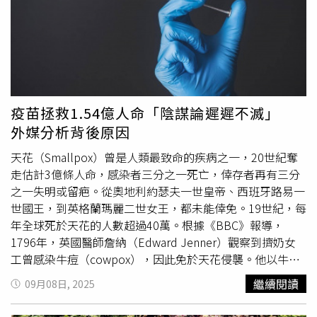
看起來像是撞到或是甲床受傷，建議就醫。經皮膚科醫師診
斷後，確認原PO的指甲為病毒疣，且病灶遍及雙手十指，
連醫師也表示第一次遇到這種情況。原PO於9月1日再次進
店進行足部卸甲時，遭遇店員異樣眼光與私語對談，她猜測
美甲師知道她的情況是病毒疣。事後多次與業者溝通並告知
對方就醫後的結果，對方強調不可能沒有消毒用具；隔日業
者致電詢問，原PO表示希望店家退還剩餘服務費用並補償
疫苗拯救1.54億人命「陰謀論遲遲不滅」
就醫費用，店家初步表示願陪同就診，後續卻稱須請示主
外媒分析背後原因
管，並質疑診斷書中並未明言感染源與美甲有直接關聯。原
PO痛斥，不論當時是隔一週還是提早一個月卸甲，感染病
天花（Smallpox）曾是人類最致命的疾病之一，20世紀奪
毒疣的事實都無法改變，手腳部的指甲剪開後，裡面皆有白
走估計3億條人命，感染者三分之一死亡，倖存者再有三分
色、咖啡色的現象，而當時確實被剪到流血，猜測當時店家
之一失明或留疤。從奧地利約瑟夫一世皇帝、西班牙路易一
器具沒消毒乾淨。她也進一步查詢Google評論，發現早於5
世國王，到英格蘭瑪麗二世女王，都未能倖免。19世紀，每
月有其他消費者投訴該店衛生條件不佳，並質疑業者對於器
年全球死於天花的人數超過40萬。根據《BBC》報導，
具消毒與員工教育訓練有明顯缺失。原PO坦言，至今店家
1796年，英國醫師詹納（Edward Jenner）觀察到擠奶女
仍未積極聯繫，而她自始至終以平和態度溝通，未獲應有尊
工曾感染牛痘（cowpox），因此免於天花侵襲。他以牛痘
重與補償。她也提醒所有愛美消費者：「真的要慎選店家跟
膿液在人身上試種，並以拉丁文「牛」vacca命名，世界第
繼續閱讀
09月08日, 2025
注意自己指甲的狀況！」對此，皮膚科醫師陳昱璁曾在臉書
一支「疫苗」由此誕生。1801年，詹納寫下期許：「消滅
粉專發文指出，病毒疣是個相當常見的疾病，主要是來自於
天花，人類最可怕的災殃，將是這一實踐的最終結果。」經