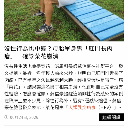
排斥移植器官，必須長期甚至終身使用免疫抑制藥物；癌症
相當低，約僅0.01％，真正較需要注意的是共用洗衣桶、毛
患者接受化學治療或放射線治療時，也可能因治療影響骨髓
巾等直接接觸物品。此外，衛生福利部國民健康署也提醒，
造血功能，使白血球數量降低。此外，長期使用類固醇或生
人類乳突病毒
（HPV）是造成菜花的主要原因之一，接種
物製劑治療紅斑性狼瘡、類風濕性關節炎等自體免疫疾病，
HPV疫苗除了可降低感染菜花風險，也有助預防子宮頸癌、
也可能在抑制過度活躍免疫反應的同時，降低人體抵禦感染
口咽癌、肛門癌及其他與HPV相關癌症，符合資格民眾可依
的能力。除了疾病與藥物影響，生活型態與生理狀態也可能
建議完成疫苗接種，提升保護力。
影響免疫功能。呂謹亨提醒，長期處於高度壓力、慢性疲勞
沒性行為也中鏢？母胎單身男「肛門長肉
或睡眠不足狀態，會使壓力荷爾蒙皮質醇長時間升高，進而
瘤」 確診菜花崩潰
抑制免疫反應。懷孕期間，女性免疫系統也會自然調整，以
避免將胎兒視為外來物而排斥，因此部分感染風險可能增
沒有性生活也會得菜花！泌尿科醫師蘇信豪在社群平台上發
加。另外，隨著年齡老化，人體免疫系統反應速度與製造抗
文提到，最近一名年輕人前來求診，說明自己肛門附近長了
體的能力也會逐漸下降。呂謹亨表示，當免疫防護能力降低
肉瘤，已有半年之久且越來越大顆，經檢查發現是得了性病
時，部分性傳染病可能會呈現更加嚴重的症狀。除了HPV之
「菜花」，結果讓這名男子相當崩潰，他直呼自己完全沒有
外，單純皰疹病毒（HSV）、梅毒、念珠菌感染，以及B
性經驗，怎麼會確診，蘇信豪提醒這類非性行為感染的案例
型、C型肝炎病毒，都可能因免疫狀態惡化而加重。在
人類
在臨床上並不少見，除性行為外，還有3種感染途徑。蘇信
乳突病毒
方面，健康免疫系統通常能在1至2年內清除大部分
豪在臉書發文表示，菜花是由「
人類乳突病毒
（HPV）」引
HPV感染，但免疫低下患者可能無法有效控制病毒，導致巨
起的。雖然高達9成以上是透過性行為傳染，但在某些特定
繼續閱讀
06月24日, 2026
大、多發性的尖銳濕疣，且對冷凍治療或藥物治療反應較
條件下，「間接接觸」依舊有感染風險，分成以下3種：1.
差。更需要注意的是，部分高危險型HPV若長期持續感染，
公共場所的溫床HPV病毒喜歡潮濕、溫暖的環境。在三溫