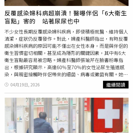
染，顯示防範難度較高。在治療方面，目前可透過冷凍治
療、電燒或外用藥物清除表面病灶，但病毒可能潛伏於體內
反覆感染婦科病超崩潰！醫曝伴侶「6大衛生
細胞，部分患者在免疫力下降時仍可能復發。醫師提醒，即
盲點」害的 站著尿尿也中
使使用保險套也無法完全防護，因未被覆蓋的部位仍可能接
觸病毒。針對預防措施，黃維倫建議，避免共用貼身用品、
不少女性長期反覆感染婦科疾病，即使積極就醫、維持個人
維持良好衛生習慣，同時接種HPV疫苗可有效降低感染風
清潔，症狀仍反覆發作。對此，婦產科醫師指出，有時反覆
險。目前常見的九價疫苗除可預防子宮頸癌，也對引發生殖
感染婦科疾病的原因可能不僅出在女性本身，而是與伴侶的
器疣的病毒型別具有保護力。醫界呼籲民眾提高警覺，建立
衛生習慣密切相關，甚至成為隱形的關鍵因素，其中有6大
正確觀念，以降低感染與誤解風險。
衛生盲點最容易被忽略。婦產科醫師張瑜芹在臉書粉專指
出，根據研究顯示，高達60％至70％的女性泌尿生殖道感
染，與親密接觸時伴侶帶來的細菌、病毒或黴菌有關。她提
醒，許多男性在日常生活中的衛生習慣，可能在無意間增加
繼續閱讀
04月19日, 2026
伴侶感染風險。首先，包皮清潔不徹底是常見問題之一。醫
師指出，包皮內側與龜頭之間容易累積分泌物，形成所謂的
「包皮垢」，其中含有大量細菌與異味物質。若未妥善清
潔，於親密接觸時可能將病原體帶入女性體內，引發陰道炎
或子宮頸發炎，甚至增加
人類乳突病毒
（HPV）感染風險。
其次，男性如廁後未清潔環境，也可能成為感染來源。醫師
表示，站立小便時尿液容易濺出，若未即時清理，馬桶座圈