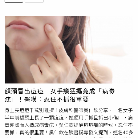
額頭冒出痘痘 女手癢猛摳竟成「病毒
疣」！醫嘆：忍住不抓很重要
身上長痘痘千萬別亂擠！皮膚科醫師吳仁欽分享，一名女子
半年前額頭上長了一顆痘痘，她便用手抓且抓出小傷口，病
毒趁虛而入造成病毒疣，吳仁欽提醒痘痘癢的時候，忍住不
要抓，真的很重要！吳仁欽在臉書粉專發文提到，這名40多