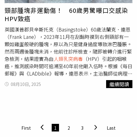
繳費單，車主離開車格後可線上查詢停車費。
過電燒、冷凍、擦藥進行治療，不過期間不能發生性行為，
頸部腫塊非運動傷！ 60歲男驚曝口交感染
包括施冠偉也在粉專《理雞先生 ― 泌尿科施冠偉醫師》表
HPV致癌
示，菜花是一種常見且容易復發的性傳染病，治療通常需要
多種方式，常見的有4種方法，包括局部用藥、手術切除、
英國漢普郡貝辛斯托克（Basingstoke）60歲法蘭克．連恩
冷凍療法以及口服藥物。施冠偉說明，局部用藥優點是費用
（Frank Lane），2023年11月在刮鬍時摸到右側頸部有一
相對較低，缺點是需要較長時間的使用，通常至少需要一個
顆如雞蛋般硬的腫塊，原以為只是健身過度導致淋巴腫脹。
月，而手術切除適用於希望快速解決問題或對藥物治療不佳
然而兩週後腫塊未消，他前往診所檢查，隨即被轉介進行緊
的患者，冷凍療法則是利用低溫液態氮促使組織壞死脫落，
急檢測，結果證實為由
人類乳突病毒
（HPV）引起的咽喉
通常需要2到3次以上的治療才能達到效果，口服藥物的話是
癌，推測感染時間可追溯至40年前他剛入伍時。根據《每日
口服一些抗病毒藥物以增強免疫系統，幫助身體抵抗病毒，
郵報》與《LADbible》報導，連恩表示，主治醫師從病理切
但通常不建議單獨使用口服藥物治療花椰菜。網友在PTT求
片中發現病毒形態顯示感染已久，推斷他可能在年輕時即感
繼續閱讀
08月10日, 2025
助，崩潰表示難以跨越心裡的坎，猶豫是否該結束感情。
染HPV。該病毒不僅是子宮頸癌的主要病因，也與口咽癌
（圖／翻攝自PTT）
（位於扁桃體及咽喉後部）相關。研究顯示，一生中曾有6
位以上口交對象者，罹患口咽癌的機率是未曾進行口交者的
8.5倍。他在2024年初接受兩輪化療及為期六週的放射治
療，過程比軍旅12年的訓練更痛苦。經歷數月療程後，他在
16個月前完成治療，目前定期每兩個月回診檢查，暫無復發
First
1
2
3
Last
跡象。連恩呼籲民眾切勿忽視任何突發的身體異常，「如果