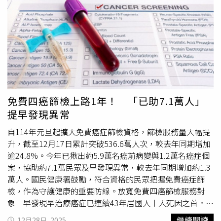
伴侶的衛生與健康狀況，避免在不對等關係中犧牲自身健
感嘆「如果我們能早一點攔截這些危險因子，結果會不會完
康。
全不同」。劉博仁指出，根據世界衛生組織（WHO）與國
際癌症研究機構（IARC）2026年2月發布的報告顯示，約有
37％到40％的新發癌症病例，與30種「可改變的風險因
素」直接相關，「換句話說，有將近4成的癌症，本來不必
發生」。報告中特別強調「感染因子」的威脅性，因為病毒
與細菌會引起身體長期發炎，進一步破壞細胞粒線體功能，
導致基因突變。對此，劉博仁也列出預防癌症的3種方法：
一、積極篩檢與根除感染及早根除幽門桿菌可大幅降低胃癌
免費四癌篩檢上路1年！ 「已助7.1萬人」
風險；B、C 肝患者應規律追蹤抗病毒治療；年輕族群則應
提早發現異常
積極接種HPV疫苗。二、優化細胞環境癌症往往與身體發炎
有關，補充對的營養素、選擇抗發炎的優質油脂，能保護粒
自114年元旦起擴大免費癌症篩檢資格，篩檢服務量大幅提
線體，讓細胞維持正常修復機制。三、控管生活中的風險因
升，截至12月17日累計突破536.6萬人次，較去年同期增加
素除了抽菸、飲酒、肥胖外，空氣汙染和精緻糖分的威脅，
逾24.8%。今年已揪出約5.9萬名癌前病變與1.2萬名癌症個
提醒民眾日常應注意生活中的風險因素。劉博仁提醒，與其
案，協助約7.1萬民眾及早發現異常，較去年同期增加約1.3
等疾病發生再治療，不如先檢視自身的風險因子，透過科學
萬人。國民健康署鼓勵，符合資格的民眾把握免費癌症篩
檢測找出潛在的感染與發炎，才能降低罹癌機率，「讓我們
檢，作為守護健康的重要防線。放寬免費四癌篩檢服務對
一起努力，讓『病人看不完』這句話，成為歷史」。
象 早發現早治療癌症已連續43年居國人十大死因之首。國
民健康署自114年起擴大推動免費子宮頸癌、乳癌、大腸
繼續閱讀
12月28日, 2025