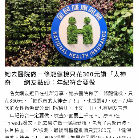
人類乳突病毒
（HPV）的感染，大部分與環境的病原體接觸
過數十年的全球行動與普遍接種，世界衛生組織（WHO）
相關，潛伏期大約是2至6個月。陳昱璁說，當皮膚有濕疹、
在1980年宣布，人類終於根除天花。雖然疫苗推進了人類
水泡、脫皮時，容易讓病毒入侵，因此積極治療處理皮膚問
與傳染病的拉鋸：從流感（influenza）、
人類乳突病毒
題，並配合護手霜、護足霜保養皮膚，可減少感染病毒疣的
（HPV）到新冠（SARS-CoV-2），都有可用疫苗。甚至在
機會；並盡量與他人共用物品，可降低接觸傳染的機會。
過去50年間，估計已有1.54億條生命因此獲救。但與疫苗幾
乎同時存在的，還有對接種的懷疑；在網路時代，這股力量
更壯大，甚至影響部分政府政策。美國衛生部長羅伯特甘迺
迪（Robert F. Kennedy Jr）近日就在參院財政委員會面臨
質詢，同日佛州衛生總監也宣布計畫終結州級強制令。19世
紀資料顯示，接種能在95%以上的人身上建立保護力。英國
她去醫院做一條龍健檢只花360元讚「太神
先後通過《接種法》，先讓兒童免費接種，再納入義務。但
奇」 網友點頭：年紀符合要做
反對聲浪幾乎同時湧現：各地成立反接種聯盟，印製傳單
《接種，一種詛咒》《接種的恐怖》，還創辦刊物《反接種
一名女網友近日在社群分享，她去醫院做了一條龍健檢，只
者》（1869年）與《接種詢問者》（1879年）。街頭也多
花360元，「健保真的太神奇了！」，也提醒49、69、79年
次爆發騷亂，從19世紀50年代的英格蘭、80年代的加拿
次的女性做免費公費HPV檢測，此文一出，也有網友表示，
大，到90年代的美國。1905年波士頓爭議一路走上最高法
「年紀符合一定要做，檢查外面要上千元。」原PO在
院，最終裁定強制接種合憲。對「免疫」的抵制甚至早於疫
Threads發文，她去醫院做一條龍健檢，包含子宮超音波、
苗。1720年代，人痘接種（Variolation）引進英美後即引發
抹片檢查、HPV檢測，最後到櫃檯批價只要360元，「健保
反撲。1722年，牧師艾德蒙・馬西（Edmund Massey）宣
真的太神奇了！」原PO提醒，如果有民國49、69、79年次