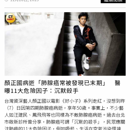
癌、肺癌四項癌篩檢服務，放寬補助對象範圍並新增
人類乳
突病毒
（HPV）檢測服務，以早期發現癌症、早期治療。成
功揪出7.1萬異常個案 把握追蹤黃金時機在癌症篩檢量逐
步提升之際，為成功揪出潛在的癌前病變與癌症個案，落實
異常個案的後續追蹤顯得格外重要。經統計，114年共偵測
出約5.9萬名癌前病變及1.2萬名癌症個案，成功協助約7.1萬
名民眾及早發現異常；相較去年同期偵測約5.8萬名癌前病
變及癌症個案，增加約1.3萬名，約成長23.3%，顯見擴大
篩檢已在早期偵測上帶來明顯成果。如民眾收到篩檢結果異
常通知，請務必儘早至醫療院所完成後續檢查，才能及早掌
握健康狀況。善用癌症篩檢服務資源 守護自己的健康國民
健康署沈靜芬署長呼籲，由於癌症初期並無明顯症狀，不容
顏正國病逝「肺腺癌常被發現已末期」 醫
易覺察，最有效的方式即是透過定期癌症篩檢及早發現、及
曝11大危險因子：沉默殺手
早治療。因此，請符合資格的民眾定期善用免費癌症篩檢服
務，如果收到異常通知，也務必儘速就醫進一步確認。同時
台灣資深藝人顏正國以電影《好小子》系列走紅，沒想到昨
鼓勵民眾多加運用政府提供的各項預防保健服務，共同守護
（7）日因第四期肺腺癌病逝，享年50歲。事實上，不少藝
個人與家庭健康，攜手迎向更健康的未來。【延伸閱讀】每
人如汪建民、鳳飛飛等也同樣為不敵肺腺癌病逝。過去台北
4分19秒就有1人罹癌！ 「5項癌症篩檢」符合這些條件免費
市啟新診所曾分享，肺腺癌可謂「沉默的殺手」，民眾應關
做「這4癌」無有效癌症篩檢實證！胰臟癌也是其一 如何
注肺癌的11大危險因子，例如吸菸、生活在空氣污染環境