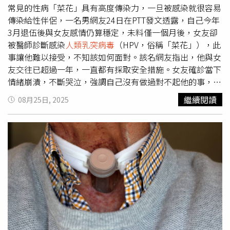
十年計劃3.0」政策，第1階段9月1日起上路，將擴大社區式
常見的性病「菜花」具有高度傳染力，一旦被感染就很容易
交通接送服務範圍及給付額度、調高營養照護服務給付額
傳染給性伴侶，一名男網友24日在PTT發文透露，自己今年
度、調整居家喘息服務內容，以及放寬外籍看護工之被照顧
3月退伍後與女友感情仍算穩定，未料僅一個月後，女友卻
者家庭，於原核定額度下適用社區式照顧服務。●HPV疫苗
被醫師診斷感染
人類乳突病毒
（HPV，俗稱「菜花」），此
「國中男生」可免費打衛福部自9月起，擴大
人類乳突病毒
事讓他難以接受，不知該如何面對。該名網友指出，他與女
（HPV）疫苗公費接種對象，由原先的國中女生擴大至國中
友交往已超過一年，一直都有採取安全措施。女友確診當下
男生。【地方性】●台北市「生生喝鮮奶」擴大補助2至12
情緒崩潰，不斷哭泣，強調自己沒有做過對不起他的事，並
歲為擴大台北市學齡兒童的營養照顧，台北市政府自9月1日
難以理解「為何會發生在自己身上」。對於感染途徑，女友
繼續閱讀
08月25日, 2025
起，「鮮奶週報—生生喝鮮奶」政策擴大補助對象，只要是
推測可能是工作場所的共用廁所所致。不過，男網友坦言，
設籍台北市、即使未就讀北市幼兒園或國小的2至12歲學齡
雖然曾多次檢查過對方手機，並未發現異常，但想到女友平
兒童，每週可兌換1瓶鮮奶，且升級全年無休與增加到36個
時與異性互動較為親近，心中仍無法完全排除疑慮。他矛盾
品項。●新北違停拖吊將先廣播新北市交通局與拖吊業者簽
地寫下：「我真的很愛她，也想選擇相信，但這道心裡的坎
訂新合約，規定拖吊車全面安裝廣播設備，並在拖吊作業前
怎麼也過不去。」貼文引發網友熱烈討論。部分人直言「公
廣播提醒，「拖吊前廣播」新措施將自9月起試辦一年。●
廁感染的機率極低」、「最好是上廁所會得菜花」，也有人
台中智慧停車無紙化9/8上線台中市政府「智慧停車無紙
懷疑男網友是否有可能成為傳染來源，直言「會不會是你傳
化」政策將於9月8日起正式上路，首批先於西屯區國家歌劇
給她的？」另有不少人語帶嘲諷，留言「青青草原」、「恭
院周邊的市政北七路、市政北二路、河南路、惠民路、惠來
喜綠友友」，暗示對方恐怕已經「戴綠帽」。另據泌尿科醫
路及逢大路等路段啟用。車格內標繪綠色LOGO及「P」標
師高偉棠先前在節目《醫師好辣》表示，由於女性的生殖器
誌，由影像辨識記錄停放時間及停車費用，不開立紙本停車
在深處，因此若是感染菜花往往不容易被發現，菜花可以透