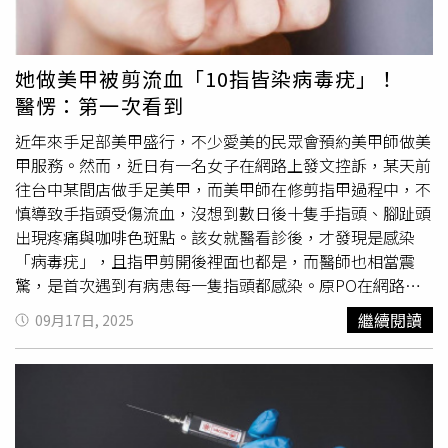
號不良。」導致夫妻倆隔天都變熊貓眼， 柯文哲還因免疫
系統不良長了帶狀泡疹，所幸自己是醫生會診斷， 第一時
間就去藥房買抗病毒藥，希望別留下神經炎疼痛的後遺症。
她做美甲被剪流血「10指皆染病毒疣」！
此外，陳佩琪表示，柯文哲在北所內沒手機、也看不到臀部
醫愣：第一次看到
出現的傷口，他自己摸病灶感覺有硬硬的一顆，就自我診斷
是verruca（疣），而這是HPV病毒感染所導致的良性皮膚
近年來手足部美甲盛行，不少愛美的民眾會預約美甲師做美
疾病，通常醫生肉眼看就能診斷，「北所醫生也沒否定他的
甲服務。然而，近日有一名女子在網路上發文控訴，某天前
診斷，就拿乾冰幫他灼燒了3次，但他說症狀沒改善多少，
往台中某間店做手足美甲，而美甲師在修剪指甲過程中，不
還是很痛」。而陳佩琪上週幫他處理傷口時，看到的是已經
慎導致手指頭受傷流血，沒想到數日後十隻手指頭、腳趾頭
治療過後的色素沉著病灶，自己的處理方法是用弱效類固醇
出現疼痛與咖啡色斑點。該女就醫看診後，才發現是感染
藥膏擦在黑色斑塊上，另外硬硬的顆粒有些滲泌物，感覺像
「病毒疣」，且指甲剪開後裡面也都是，而醫師也相當震
有細菌感染，也合併用抗生素藥膏。對此，台北看守所發兩
驚，是首次遇到有病患每一隻指頭都感染。原PO在網路論
點聲明指出，一、本所依規定供應全體收容人飲食，並視用
壇Dcard發文表示，6月23日前往台中西區某間美甲店進行
繼續閱讀
09月17日, 2025
餐人數與習慣、食品衛生及種類，使用適當不鏽鋼皿具盛
手足美甲服務，過程中因美甲師修剪失誤，導致手部受傷出
裝；二、舍房送入口位置係受限舊有建築結構安全影響，本
血，當下僅以衛生紙簡單包紮。直至數日後，原PO發現十
所為兼顧收容安全及健康，將持續維護環境衛生，規劃提升
指皆出現疑似內出血的咖啡色小傷口並感疼痛，但後續認為
收容品質，以保障收容人權益。
沒什麼大礙，就未進一步處理。兩個月後，原PO於8月25日
回該店卸除手部美甲時，向美甲師反映情況，對方起初表示