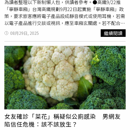
世紀中葉，年奪命仍逾200萬。1959年，全球根除計畫正式
為讀者整理以下新制懶人包，供讀者參考。●高鐵9/22推
啟動，1979年宣告成功。同期，小兒麻痺與麻疹疫苗也問
「寧靜車廂」台灣高鐵規劃9月22日起實施「寧靜車廂」政
世，美洲在1994年清除小兒麻痺，歐洲則在2002年跟進。
策，要求旅客應將電子產品設成靜音模式或使用耳機，若需
但在資訊與社群平台崛起後，19世紀的反疫苗敘事再度擴
以電子產品進行交談或視訊，應至車廂玄關處。若不配合規
散。英國2018年仍有9成人認為疫苗安全有效，2023年卻降
定，將先由列車長或服勤員勸導，屢勸不聽者最嚴重可解除
繼續閱讀
08月29日, 2025
至7成。2019年，WHO更把「疫苗猶疑」列為全球公共衛
運送契約，請旅客下車。●博愛座改「優先席」將上路立法
生十大威脅之一。麻疹的現況凸顯風險。其基本傳染數高達
院三讀通過將「博愛座」改為「優先席」，適用對象「老弱
12至18，群體免疫門檻需超過95%。美國在2000年幾乎消
婦孺」改為「其他有實際需求者」。交通部日前也預告修正
除麻疹，但部分社群覆蓋率跌破門檻後再度暴發。過去一年
《大眾運輸工具無障礙設施設置辦法》，並公布優先席標準
已有兩人死亡，其中包括2003年以來首名兒童死者。截至7
圖示，增加一類身體不適圖案，最快9月上路。●癌症病患
月，全美病例達33起。戈爾斯基提醒，從「藥廠收買」到
凍精卵補助「最高7萬元」衛福部自9月1日起試辦「醫療性
「成就讓疫苗不再必要」，這些百年老梗頑強不退，正在拉
生育保存補助試辦方案」，針對具我國國籍的18至40歲乳
低接種率。回顧來源，反疫苗論述的母題早在兩個多世紀前
癌或血液癌患者，提供取卵療程或取精處置保存補助。女性
便成形：宗教化的懲罰觀、對「自然」的想像、對身體邊界
凍卵最高補助新台幣7萬元、男性凍精最高補助8000元；每
的焦慮、對權威的猜疑。歷史一再顯示，當接種率下滑，換
人終身最多可申請2次。●血脂調節劑擴大健保給付健保署
來的便是可被計數的生命代價；唯有普及接種與科學證據積
自9月1日起放寬「PCSK9血脂調節劑」給付條件，低密度脂
累，病毒才會退出現實，僅留在歷史書與生物安全櫃中。
蛋白膽固醇（LDL-C）治療值由135mg/dL下修至
女友確診「菜花」稱疑似公廁感染 男網友
100mg/dL，預估嘉惠5,005名患者，每人每年約節省11.5萬
陷信任危機：該不該放生？
元。●長照計畫3.0擴大補助金額及對象衛福部啟動「長照