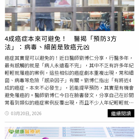
及周邊環境可能殘留大腸桿菌等病原體，在潮濕環境中可存
活數日，進而透過接觸傳播。第三，衣物清潔不當同樣不容
忽視。部分男性習慣長時間穿著未清洗的衣褲，或將流汗後
的衣物堆放數日才清洗，容易滋生細菌與黴菌，增加皮膚及
私密處感染機會。第四，部分伴侶缺乏性行為前後的清潔觀
4成癌症本來可避免！ 醫揭「預防3方
念。由於生殖器及肛門周邊細菌密度高，若未清潔即接觸，
法」：病毒、細菌是致癌元凶
可能將大腸桿菌、金黃色葡萄球菌或念珠菌帶入女性體內，
增加感染風險。第五，不良生活習慣亦是潛在風險之一。醫
癌症其實是可以避免的！近日醫師劉博仁分享，行醫多年，
師指出，抽菸、酗酒及嚼檳榔等行為，會透過體液影響伴侶
最有感觸的就是「病人永遠看不完」，其中不乏有許多年紀
健康，可能破壞女性陰道菌叢平衡，降低免疫力，甚至提高
輕輕就罹癌的案例，這些相似的癌症劇本重複出現，常和細
癌症風險。最後則是性病帶原問題。醫師強調，部分男性可
菌、病毒等危險「感染因子」有關。劉博仁指出「有將近4
能為HPV或其他性傳染病的無症狀帶原者，卻未察覺或選擇
成的癌症，本來不必發生」，若能提早預防，其實是有機會
隱瞞，在親密接觸中將病毒傳染給伴侶，增加子宮頸癌等疾
避免罹癌的。醫師劉博仁今日在臉書發文，分享自己在診間
病風險。對此，張瑜芹建議，伴侶在建立穩定關係或發生性
常看到類似的癌症案例反覆出現，而且不少人年紀輕輕就罹
行為前，應共同進行完整的性病篩檢，包括HIV、梅毒、淋
癌，「胃癌與幽門桿菌的糾纏、鼻咽癌背後的EB病毒影
繼續閱讀
03月20日, 2026
病、披衣菌及HPV等，以確保雙方健康。同時強調，性健康
蹤、肝癌患者長年的B肝或C肝病史，還有口腔癌、食道癌
的坦誠溝通是維持關係的重要基礎，民眾不應因顧慮感情而
與
人類乳突病毒
（HPV）等」，這些疾病多和病毒或細菌長
忽視自身健康。醫師呼籲，女性應提高自我保護意識，正視
期感染有關，看到病人常在化療與手術之間奔波，讓他不禁