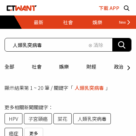
跳至主要內容區塊
下載 APP
最新
社會
娛樂
財經
⊗ 清除
全部
社會
娛樂
財經
政治
顯示結果第 1 ~ 20 筆 / 關鍵字「
人類乳突病毒
」
更多相關新聞關鍵字：
HPV
子宮頸癌
菜花
人類乳突病毒
癌症
更多