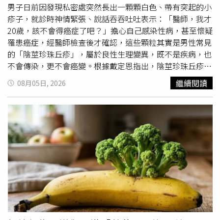
男子日前因發現私密處突然長出一顆顆白色、帶有突起的小
疹子，就診時神情緊張、說話吞吞吐吐表示：「醫師，我才
20歲，該不會得癌症了吧？」擔心自己感染性病，甚至懷疑
罹患癌症，經醫師檢查後才確認，這些顆粒其實是男性常見
的「陰莖珍珠丘疹」，屬於良性生理變異，既不是疾病，也
不會傳染，更不會癌變。根據戴定恩指出，陰莖珍珠丘疹相
當常見，通常長在龜頭冠狀溝周圍，外觀看起來是一顆顆細
繼續閱讀
08月05日, 2026
小、整齊排列的突起，猶如一串珍珠，因此被稱為「珍珠丘
疹」。不少患者第一次發現時，都會誤以為自己感染菜花或
其他性病，因此心理壓力相當大。戴定恩特別強調，陰莖珍
珠丘疹不是菜花、不是
人類乳突病毒
（HPV）感染、不是性
病、不具傳染性，更不會演變成癌症，屬於正常的良性生理
變化，不必因為看到小顆粒就過度恐慌。他表示，多數珍珠
丘疹不會造成疼痛、搔癢、流血或其他身體不適，因此如果
不介意外觀，通常不需要接受任何治療，也不會影響性功能
或健康。不過，門診仍常遇到患者因外觀問題選擇治療。戴
定恩笑說，不少男性其實知道自己沒有生病，但仍無奈表
示：「我知道沒事，但女朋友不知道啊！」擔心另一半誤以
為感染性病，因此希望透過雷射將丘疹磨平，避免造成誤