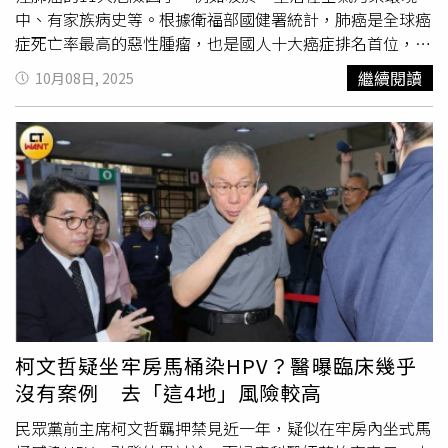
及早發現就醫診治？
中、有家族病史等。根據衛福部國健署統計，肺癌是全球癌
https://www.healthnews.com.tw/readnews.php?
症死亡率最高的惡性腫瘤，也是國人十大癌症排名首位，其
id=67188
中肺腺癌約占所有肺癌病例的40至50%，在許多歐美先進
繼續閱讀
10月08日, 2025
國家，肺癌也是死亡率最高的癌症，而台灣每年新增肺癌個
案人數約有1萬3,000人。啟新診所曾指出，肺腺癌是沉默的
殺手，往往發現時已是末期，治癒力相當低，因此民眾應關
注其危險因子及徵兆。啟新診所也分享11大危險因子，提醒
民眾若有以下狀況，建議提早防範。1.吸菸習慣：誘發肺癌
的最大危險因子，約占70至80%，男性吸菸罹患肺癌風險
為不吸菸的2.2倍，女性高達3.8倍。2.環境長期空氣污染：
長期吸入含懸浮微粒（主要是PM）的污染空氣，來源包括
工業排放、交通廢氣及燃料等，長期生活在工業區附近或都
會區風險較高。3.長期接觸烹調油煙：習慣吃高油溫炒菜或
油炸燒烤食物。研究顯示，不使用抽油煙機的女性，罹肺癌
風險比有使用者高出8倍以上。4.職業性接觸致癌物：部分
柯文哲疑坐牢房馬桶染HPV？醫曝臨床幾乎
職場環境長期在高濃度致癌源的環境下工作，或是某些建材
沒有案例 去「這4地」風險較高
也可能有致癌源。5.家族病史：肺腺癌具家族遺傳，尤其是
女性。父親或兄弟曾患肺癌會提高1.3至2倍機率；若母親或
民眾黨前主席柯文哲羈押禁見近一年，疑似在牢房內坐式馬