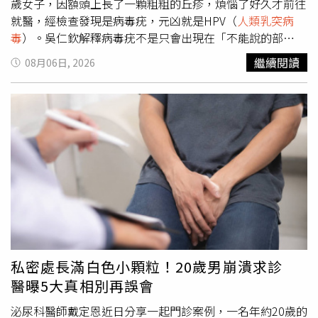
歲女子，因額頭上長了一顆粗粗的丘疹，煩惱了好久才前往
就醫，經檢查發現是病毒疣，元凶就是HPV（
人類乳突病
毒
）。吳仁欽解釋病毒疣不是只會出現在「不能說的部
位」，長在私密處叫菜花，而臉上、手上、腳底都可能出現
繼續閱讀
08月06日, 2026
病毒疣，跟行為不當完全是兩回事。吳仁欽表示女子因半年
前額頭出現一顆普通的痘痘，她自己手癢去抓，抓出小傷
口，病毒就從破皮處入侵表皮，潛伏增生，慢慢長成現在這
副角質粗糙、外觀像小菜花的丘疹。「傷口+病毒 = 疣，就
這麼簡單粗暴。」吳仁欽說明治療上會依大小、位置選擇冷
凍治療、電燒或外用藥物，越早處理，範圍通常越小、療程
也越輕鬆。吳仁欽提醒：「皮膚很老實，你對它做什麼，它
都會記得，而且用「長東西」的方式回報你。」並感嘆痘痘
癢的時候忍住不要抓，真的很重要！
私密處長滿白色小顆粒！20歲男崩潰求診
醫曝5大真相別再誤會
泌尿科醫師戴定恩近日分享一起門診案例，一名年約20歲的