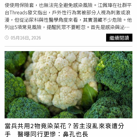
就醫檢查，以免延誤治療。
使使用保險套，也無法完全避免感染風險。江佩璋在社群平
台Threads發文指出，戶外性行為常被部分人視為刺激或浪
漫，但從泌尿科與性醫學角度來看，其實潛藏不少危險。他
列出5項常見風險，提醒民眾不要輕忽。首先是感染與泌尿
道風險。江佩璋表示，戶外環境可能接觸到土壤、沙粒、植
繼續閱讀
05月16日, 2026
物、昆蟲或其他異物，若生殖器、尿道口或外陰部直接接
觸，加上摩擦產生微小傷口，可能提高尿道炎、膀胱炎、外
陰陰道炎，甚至性傳染病感染機率。第二則是皮膚與黏膜受
傷問題。他指出，草地、砂石、樹枝、碎玻璃或粗糙地面，
都可能造成擦傷、割傷或黏膜破損，雖然傷口未必當下明
顯，但仍可能引發疼痛、局部發炎，甚至增加感染風險。第
三是水中性行為風險。江佩璋表示，不少人誤以為海水、泳
池、溫泉或溪水較乾淨，但其實水中並非無菌環境，且水分
還可能沖掉人體天然潤滑，導致摩擦增加，提高黏膜受傷機
率。第四則是性病傳播問題。他提醒，性傳染病不會因為地
點改變就消失，雖然保險套可降低部分感染風險，但像是
人
類乳突病毒
（HPV）或皰疹等疾病，仍可能透過皮膚接觸傳
當兵共用2物竟染菜花？苦主沒亂來衰遭分
播。最後則是法律與人身安全問題。江佩璋指出，若在公共
手 醫曝同行更慘：鼻孔也長