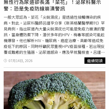
無性行為尿道卻長滿「菜花」！泌尿科醫示
解，也讓自己更有自信。然而，戴定恩也提醒，並不是所有
警：恐是免疫防線崩潰警訊
長在陰莖上的小顆粒都是珍珠丘疹。一般民眾很難僅憑外觀
判斷究竟是良性的珍珠丘疹，還是菜花、傳染性軟疣或其他
一般大眾認為，菜花「尖銳濕疣」是透過性接觸傳染的疾
皮膚疾病，因此若私密處出現異常突起、疣狀物或其他不明
病。對此，泌尿科醫師呂謹亨分享《新英格蘭醫學期刊》罕
變化，都應盡快到泌尿科接受檢查，不要自行上網查資料或
見病例，指出尿道內大量尖銳濕疣也可能是免疫力崩潰的警
胡亂擦藥。另一名泌尿科醫師黃冠鈞也曾指出，陰莖珍珠丘
訊，當身體防禦下降，潛伏多年的HPV、梅毒等感染可能趁
疹屬於一種良性的血管纖維瘤（Angiofibroma），好發於
機爆發。他也解析HIV、糖尿病、癌症治療、高齡等造成免
20至30歲男性，以及未割包皮者。丘疹大小約1至3毫米，
疫低下的原因，同時呼籲民眾重視HPV疫苗接種，若出現反
呈圓形，顏色可能是白色、粉紅色或淡黃色，主要長在龜頭
覆或難癒的生殖器、泌尿道感染，應及早就醫檢查。呂謹亨
冠狀溝，排列方式像一串珍珠項鍊，也可能局部散布。他表
醫師昨（13日）在臉書分享《新英格蘭醫學期刊》
繼續閱讀
07月14日, 2026
示，珍珠丘疹與菜花最大的差異，在於珍珠丘疹幾乎只出現
（NEJM）刊登的1起特殊病例，指出患者因疾病治療因
在龜頭冠狀溝，不會出現疼痛、刺痛、搔癢、分泌物等症
素，導致尿道內出現大量尖銳濕疣，也就是俗稱的「菜
狀；反觀菜花則可能長在陰莖、包皮、陰囊甚至肛門周圍，
花」。呂謹亨表示，這起罕見案例背後，其實凸顯了1項重
外觀常呈不規則、花椰菜狀突起，且屬於
人類乳突病毒
感染
要的醫學觀念，當感染出現在不尋常的位置、深入身體內
所引起，兩者成因與治療方式完全不同。黃冠鈞指出，陰莖
部，或呈現極度嚴重且難以控制的狀態時，往往是身體免疫
珍珠丘疹本身不會危害健康，因此大多不需要治療；若因美
防線崩潰的警訊。呂謹亨指出，臨床上也經常遇到類似情
觀或心理因素希望改善，可與醫師討論接受雷射、電燒、冷
況，不少長者年輕時身體抵抗力良好，並沒有明顯症狀，但
凍治療或手術切除等方式處理，但應由專業醫師評估後進
隨著年齡增加，當因疾病住院、長期臥床，或身體免疫力下