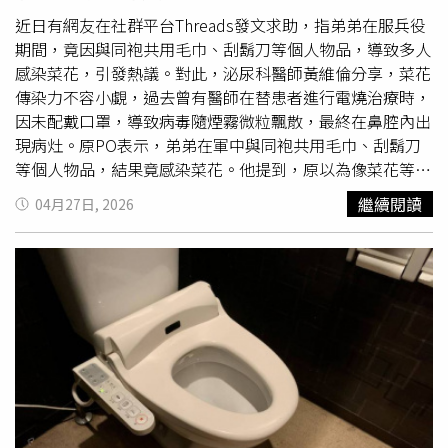
場所或可能遭他人目擊的地方發生性行為，在台灣恐涉及
《刑法》第234條公然猥褻罪。此外，也可能面臨偷拍、意
近日有網友在社群平台Threads發文求助，指弟弟在服兵役
外受傷，甚至求救困難等情況。他也提醒，若性行為後出現
期間，竟因與同袍共用毛巾、刮鬍刀等個人物品，導致多人
頻尿、急尿、排尿灼熱、血尿、下腹疼痛、異常分泌物、外
感染菜花，引發熱議。對此，泌尿科醫師黃維倫分享，菜花
陰搔癢、發燒或腰痛等症狀，應盡速就醫檢查，不要自行服
傳染力不容小覷，過去曾有醫師在替患者進行電燒治療時，
用抗生素，以免延誤治療。
因未配戴口罩，導致病毒隨煙霧微粒飄散，最終在鼻腔內出
現病灶。原PO表示，弟弟在軍中與同袍共用毛巾、刮鬍刀
等個人物品，結果竟感染菜花。他提到，原以為像菜花等疾
病僅透過性行為傳染，未料因日常密切接觸也可能「中
繼續閱讀
04月27日, 2026
鏢」，其中一人甚至被女友誤認買春，雙方以分手收場。對
此，黃維倫在留言中指出，臨床上確實曾遇過非性行為感染
案例，顯示病毒傳染力不容小覷。他更分享醫療現場的特殊
案例，曾有醫師在替患者進行電燒治療時未配戴口罩，導致
病毒隨煙霧微粒飄散，最終在鼻腔內出現病灶；另有醫師因
穿著拖鞋進行手術，疑似接觸帶病毒組織碎屑，腳趾也出現
感染情形。黃維倫說明，所謂「菜花」主要是由
人類乳突病
毒
引起，屬常見性傳染病之一，但實際上也可透過皮膚接觸
或受污染物品間接傳播，因此並非完全侷限於性接觸。他指
出，不少患者自述僅有單一性伴侶甚至無性經驗，仍遭感