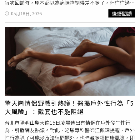
發作。B型肝炎病毒（HBV）與C型肝炎病毒（HCV）同樣
每次回診時，原本都以為病情控制得差不多了，但往往過沒
可能透過體液與性行為傳播。呂謹亨表示，如果患者同時存
兩、三個月，女子又會默默坐回診間，低聲說一句：「醫
繼續閱讀
05月18日, 2026
在免疫低下，例如正在接受癌症治療，原本受到控制或潛伏
生……又長了。」有時情況甚至比之前更嚴重，不只是零星
在肝臟內的病毒可能重新活化，造成病毒量快速增加，甚至
幾顆，而是整片冒出來，讓醫師形容幾乎是「滿坑滿谷」。
引發嚴重肝炎。呂謹亨最後強調，預防性傳染病除了全程正
李維鈞坦言，其實自己心裡大概知道原因，「如果生活環境
確使用保險套之外，維持良好的免疫功能也是重要防線。尤
沒有改變，病毒就很難真正遠離。」後來女子也坦白，自己
其HPV是少數能透過疫苗降低感染風險的性傳染病，民眾應
從事特殊行業。對此，李維鈞並沒有責怪她，而是很認真地
提高接種意識。他也提醒，如果發現自己出現反覆發作、長
勸她：「妳還年輕，如果有機會，還是慢慢想辦法換個工作
時間無法治癒的生殖器或泌尿道感染，不應只當作單純感染
吧，這樣反覆感染下去，對身體真的不好。」沒想到女子聽
處理，而應主動尋求醫師評估，確認是否背後存在免疫功能
完後，只是露出苦笑回應：「我知道……可是有些事情，不
下降等更深層原因。
是想換就能立刻換。」短短一句話，也讓診間瞬間安靜了幾
秒。李維鈞感嘆，當婦產科醫師久了之後，會慢慢發現，醫
學很多時候只能處理「疾病」，卻不一定能處理一個人的人
生與現實處境。他無奈表示：「有時候醫得了病毒，卻醫不
擎天崗情侶野戰引熱議！醫揭戶外性行為「5
了人生。」醫師也提醒，尖性濕疣是由
人類乳突病毒
大風險」：戴套也不能阻絕
（HPV）感染所引起，即使接種疫苗，也無法百分之百避免
感染，只能降低部分高風險型別與復發機率。若長期處於高
台北市陽明山擎天崗15日凌晨傳出有情侶在戶外發生性行
風險接觸環境，感染與反覆復發機率仍相對較高。此外，若
為，引發網友熱議。對此，泌尿專科醫師江佩璋提醒，戶外
私密處出現異常突起、顆粒、搔癢或反覆復發情況，應儘早
性行為除了可能涉及法律問題外，也暗藏多項健康風險，即