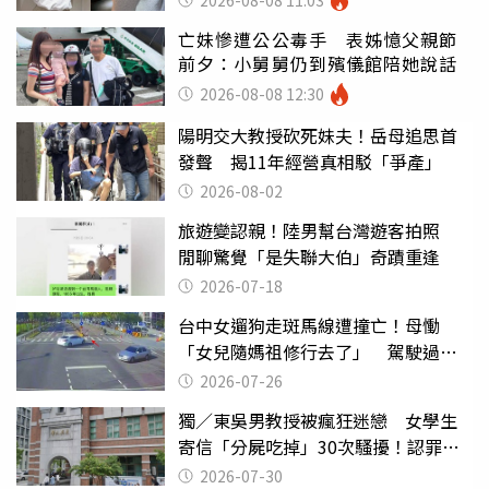
亡妹慘遭公公毒手 表姊憶父親節
前夕：小舅舅仍到殯儀館陪她說話
2026-08-08 12:30
陽明交大教授砍死妹夫！岳母追思首
發聲 揭11年經營真相駁「爭產」
2026-08-02
旅遊變認親！陸男幫台灣遊客拍照
閒聊驚覺「是失聯大伯」奇蹟重逢
2026-07-18
台中女遛狗走斑馬線遭撞亡！母慟
「女兒隨媽祖修行去了」 駕駛過失
致死判9月
2026-07-26
獨／東吳男教授被瘋狂迷戀 女學生
寄信「分屍吃掉」30次騷擾！認罪免
關
2026-07-30