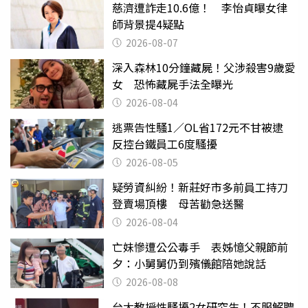
慈濟遭詐走10.6億！ 李怡貞曝女律
師背景提4疑點
2026-08-07
深入森林10分鐘藏屍！父涉殺害9歲愛
女 恐怖藏屍手法全曝光
2026-08-04
逃票告性騷1／OL省172元不甘被逮
反控台鐵員工6度騷擾
2026-08-05
疑勞資糾紛！新莊好市多前員工持刀
登賣場頂樓 母苦勸急送醫
2026-08-04
亡妹慘遭公公毒手 表姊憶父親節前
夕：小舅舅仍到殯儀館陪她說話
2026-08-08
台大教授性騷擾2女研究生！不服解聘