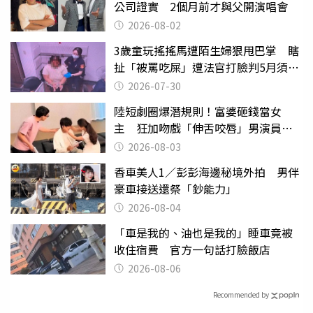
公司證實 2個月前才與父開演唱會
2026-08-02
3歲童玩搖搖馬遭陌生婦狠甩巴掌 瞎
扯「被罵吃屎」遭法官打臉判5月須入
監
2026-07-30
陸短劇圈爆潛規則！富婆砸錢當女
主 狂加吻戲「伸舌咬唇」男演員崩
潰
2026-08-03
香車美人1／彭彭海邊秘境外拍 男伴
豪車接送還祭「鈔能力」
2026-08-04
「車是我的、油也是我的」睡車竟被
收住宿費 官方一句話打臉飯店
2026-08-06
Recommended by