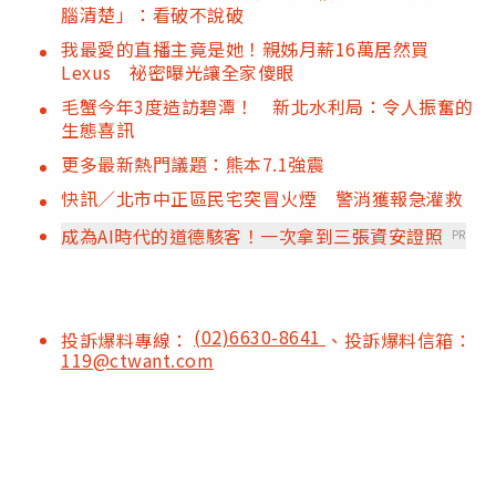
腦清楚」：看破不說破
我最愛的直播主竟是她！親姊月薪16萬居然買
Lexus 祕密曝光讓全家傻眼
毛蟹今年3度造訪碧潭！ 新北水利局：令人振奮的
生態喜訊
更多最新熱門議題：熊本7.1強震
快訊／北市中正區民宅突冒火煙 警消獲報急灌救
成為AI時代的道德駭客！一次拿到三張資安證照
PR
(02)6630-8641
投訴爆料專線：
、投訴爆料信箱：
119@ctwant.com