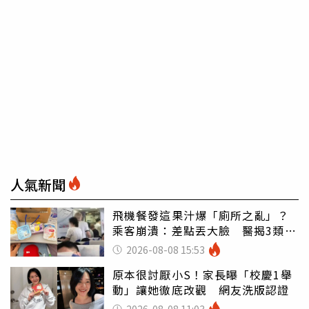
人氣新聞
飛機餐發這果汁爆「廁所之亂」？
乘客崩潰：差點丟大臉 醫揭3類人
別亂喝
2026-08-08 15:53
原本很討厭小S！家長曝「校慶1舉
動」讓她徹底改觀 網友洗版認證
2026-08-08 11:03