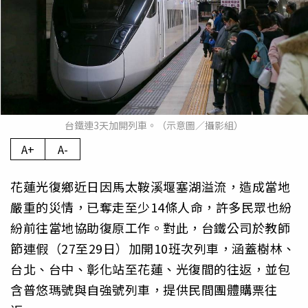
台鐵連3天加開列車。（示意圖／攝影組）
A+
A-
花蓮光復鄉近日因馬太鞍溪堰塞湖溢流，造成當地
嚴重的災情，已奪走至少14條人命，許多民眾也紛
紛前往當地協助復原工作。對此，台鐵公司於教師
節連假（27至29日）加開10班次列車，涵蓋樹林、
台北、台中、彰化站至花蓮、光復間的往返，並包
含普悠瑪號與自強號列車，提供民間團體購票往