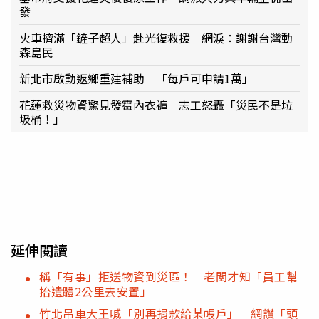
發
火車擠滿「鏟子超人」赴光復救援 網淚：謝謝台灣動
森島民
新北市啟動返鄉重建補助 「每戶可申請1萬」
花蓮救災物資驚見發霉內衣褲 志工怒轟「災民不是垃
圾桶！」
延伸閱讀
稱「有事」拒送物資到災區！ 老闆才知「員工幫
抬遺體2公里去安置」
竹北吊車大王喊「別再捐款給某帳戶」 網讚「頭