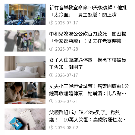
新竹音樂教室命案10天後復課！他批
「太冷血」 員工怒駁：閉上嘴
2026-07-17
中和兒媳遭公公砍百刀致死 閨密揭
「全家都惡魔」：丈夫在老婆時懷孕
摔東西
2026-07-28
女子入住飯店遇停電 摸黑下樓被員
工告知：倒閉了
2026-07-17
丈夫小三假證做試管！癌妻開庭前1分
鐘再收離婚傳票 她崩潰：比八點檔
還扯
2026-07-31
父親群組1句「8／8快到了」掀熱
議！ 10萬人笑翻：高鐵疏運也沒列
父親節
2026-08-02