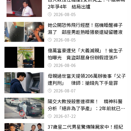
2年爭4年 結局出爐
2026-08-05
她公開恐怖飛行經歷！搭機睡醒褲子
濕了 鄰座男趁熟睡猥褻還疑留體液
2026-08-05
億萬富豪遭兒「大義滅親」！偷生子
怕曝光 竟盜鄰居身份辦假證落戶
2026-08-06
母親過世當天提領206萬辦後事「父子
遭判刑」 律師：搶錢先下手是罪
2026-08-07
陽交大教授殺害連襟案！ 精神科醫
分析「絕非為了爭產」：2年前就已言
行詭異
2026-07-22
37歲星二代男星驚傳陳屍家中！經紀