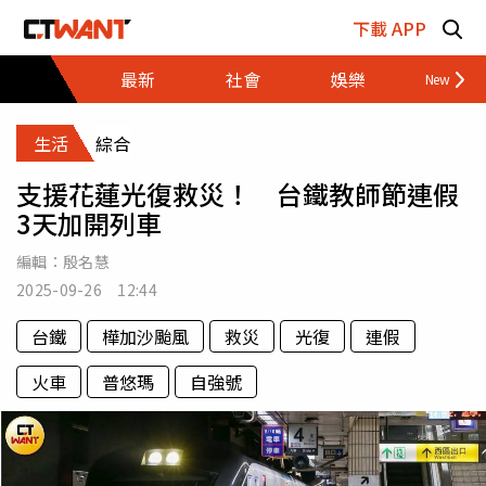
跳至主要內容區塊
下載 APP
最新
社會
娛樂
財經
生活
綜合
支援花蓮光復救災！ 台鐵教師節連假
3天加開列車
編輯：
殷名慧
2025-09-26 12:44
台鐵
樺加沙颱風
救災
光復
連假
火車
普悠瑪
自強號