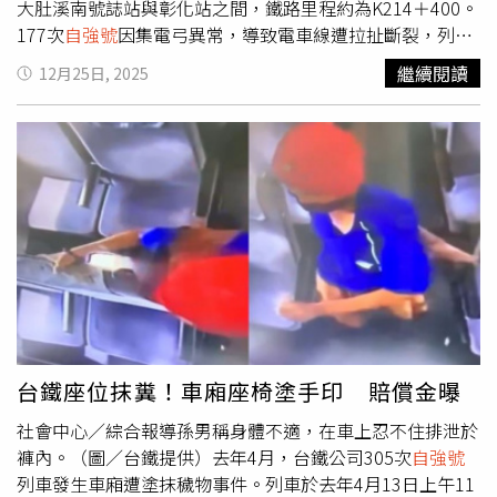
大肚溪南號誌站與彰化站之間，鐵路里程約為K214＋400。
177次
自強號
因集電弓異常，導致電車線遭拉扯斷裂，列車
隨即失去動力停在軌道上，車上數百名旅客受困車廂內。受
繼續閱讀
12月25日, 2025
到事故影響，成功站至彰化站之間的山線，以及追分站至彰
化站之間的海線，雙線均無法通行，南北向列車行駛全面受
阻，交通一度陷入癱瘓狀態。事故發生後，台鐵公司立即成
立一級應變小組進行處置。由於列車停在軌道上方，乘客無
法即時下車，只能暫時留在車廂內等待救援。待相關單位確
認安全無虞後，由列車長與站務人員引導，安排旅客沿著鐵
軌步行疏散至彰化站月台安置，受困時間近2小時。為協助
旅客繼續行程，台鐵除啟動彰化至新烏日、台中間的公路接
駁措施外，並自彰化站加開一班
自強號
專列，載送原177次
列車旅客繼續南下前往斗南。另有145次列車同樣受到影
響，暫時退行至追分站待命，待路線搶通後再恢復行駛。經
工程人員全力搶修，斷落的電車線已於晚間11點14分完成
台鐵座位抹糞！車廂座椅塗手印 賠償金曝
修復，西正線恢復單線雙向通車，列車班次逐步紓解；東正
社會中心／綜合報導孫男稱身體不適，在車上忍不住排泄於
線則仍持續進行搶修作業。
褲內。（圖／台鐵提供）去年4月，台鐵公司305次
自強號
列車發生車廂遭塗抹穢物事件。列車於去年4月13日上午11