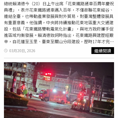
總統賴清德今（20）日上午出席「花東鐵路通車百周年慶祝
典禮」，表示花東鐵路通車邁入百年，不僅串聯花東縱谷、
連結全臺，也帶動產業發展與對外貿易，對臺灣整體發展具
有重要意義。他強調，中央將持續推動花東地區重大交通建
設，包括「花東鐵路雙軌電氣化計畫」，與地方政府攜手促
進區域均衡發展。賴清德致詞時指出，花東鐵路興建歷經艱
辛，自花蓮至玉里、臺東至關山分段建設，歷時17年才完成
全長171.8公里的鐵路通車，過程中克服包括新武呂溪等艱
繼續閱讀
03月20日, 2026
難地形挑戰。他也感謝歷代鐵路人員的努力，讓花東鐵路得
以持續營運並不斷提升服務品質。他表示，交通建設不僅帶
動經濟發展，也強化地方與全臺之間的情感連結。花東鐵路
過去促進樟腦、糖業、茶葉及農產品外銷，如今更成為區域
發展的重要基礎。此外，臺東空氣品質近年持續改善，交通
環境也更加便利，顯示中央與地方合作的成果。在鐵路建設
方面，賴清德指出，花東鐵路已由蒸汽火車升級為電氣化系
統，南迴鐵路亦於2020年完成電氣化通車，使臺東至高雄
行車時間大幅縮短，同時改善環境品質。他也提到，臺鐵持
續進行車型升級，包括EMU900區間車、TEMU1000太魯閣
號、TEMU2000普悠瑪號，以及最新EMU3000新
自強號
，