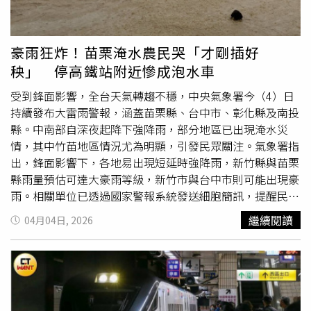
是年約30歲的葉姓男子，警方也在5月2日下午4時20分左
右，於133次
自強號
上逮到涉案男子，該案後續由大甲鐵警
派出所接手，並依《刑法》公然猥褻罪將移送苗栗地檢署偵
豪雨狂炸！苗栗淹水農民哭「才剛插好
辦。
秧」 停高鐵站附近慘成泡水車
受到鋒面影響，全台天氣轉趨不穩，中央氣象署今（4）日
持續發布大雷雨警報，涵蓋苗栗縣、台中市、彰化縣及南投
縣。中南部自深夜起降下強降雨，部分地區已出現淹水災
情，其中竹苗地區情況尤為明顯，引發民眾關注。氣象署指
出，鋒面影響下，各地易出現短延時強降雨，新竹縣與苗栗
縣雨量預估可達大豪雨等級，新竹市與台中市則可能出現豪
雨。相關單位已透過國家警報系統發送細胞簡訊，提醒民眾
提高警覺，注意劇烈天氣變化。有苗栗市民眾表示，從半夜
繼續閱讀
04月04日, 2026
開始便雷聲不斷、閃電頻繁，夜空亮度甚至超過手機手電
筒，影響睡眠。未料清晨醒來後，發現住家周邊已出現淹水
情形。苗栗高鐵站附近停車場亦傳出積水嚴重，車輛恐成泡
水車，讓民眾憂心財產損失。網友指出苗栗高鐵站附近停車
場的車子，已成泡水車。（圖／翻攝Threads／＠