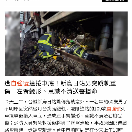
遭
自強號
撞捲車底！新烏日站男突跳軌重
傷 左臂變形、意識不清送醫搶命
今天上午，台鐵新烏日站驚傳落軌意外。一名年約60歲男子
不明原因突然從月台跳落鐵軌，遭剛進站的109次
自強號
列
車撞擊後捲入車底，造成左手臂變形、意識不清及右腳受
傷；消防人員緊急救援後將男子送醫治療，事故原因仍待鐵
路警察進一步調查釐清。台中市消防局是在今天上午10時