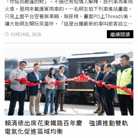
「你搭到敞篷的欸」，不過也有知情人解釋，該列車為軍用
火車，是用來載運軍用車的。一名網友拍下列車進站畫面，
只見上面平台空著無車廂、無座椅，畫面PO上Threads後，
讓大批網友開玩笑直呼，「這是台鐵最新的車叫旅客自立
自
強號
」、「買自由座沒想到那麼自由」、「有點想跳上去是
繼續閱讀
03月24日, 2026
正常的嗎」、「你搭到敞篷的欸，超幸運」、「環保政策，
請自備車廂座位」、「這平車啦」、「這是台鐵聯名跑步
機，還不快上」、「車廂誤點了，你再等一下」。有知情人
士解釋該列車的用途，「實際上它的用途是載軍用車的，如
果沒有載軍用車那就是空平」，令不少網友直呼「長知識
了」。此外，臉書粉專「fun臺鐵」也曾說明「軍用火車」
是常用來運輸軍用設備的貨列火車，通常為平車，上面會裝
載卡車、裝甲車、坦克以及各式軍用車輛，並在輪胎上用繩
索、木頭或綑綁器固定避免晃動，「許多當兵人戲稱為『綁
鐵皮』，這些貨列火車對許多軍事迷來說，也是非常難得的
景象喔。」
賴清德出席花東鐵路百年慶 強調推動雙軌
電氣化促進區域均衡