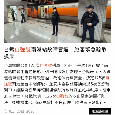
夜間班次，成功降低排隊風險。此外，還有旅客提出替代方
案，指出中部往返南北可改搭台鐵新
自強號
，若加計高鐵接
駁與候車時間，整體花費未必較省時；也有人偏好客運，認
為雖耗時但座位穩定。面對連假運輸高峰，網友普遍建議提
早到站、留意廣播與即時資訊，並保留換車廂或調整班次的
彈性，才能在龐大人潮中提高順利返鄉的機會。
台鐵
自強號
南港站故障冒煙 旅客緊急疏散
換乘
台灣鐵路公司125次
自強號
列車，25日下午約1時行駛至南
港站時發生冒煙情形，列車隨即臨停處理。台鐵表示，因後
連機車鬆軔不良導致冒煙，為確保行車安全，決定125次
自
強號
南港至台中間停駛，並安排全數旅客換乘165次普悠瑪
列車。鐵路警察局獲報到場協助疏散旅客並維持秩序，所幸
無人傷亡。台鐵說明，125次
自強號
於汐止至南港間行駛
時，後連機車E506發生鬆軔不良冒煙，臨停南港站進行緊
急處理。基於安全考量，南港至台中間停駛，旅客全數改搭
繼續閱讀
01月25日, 2026
165次普悠瑪列車，該班次於下午1時15分自南港發車。台