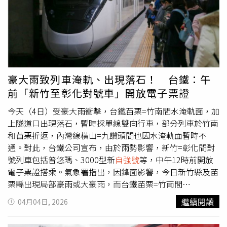
pigpig0972）此外，有當地農民在PTT分享，農田剛完成插
秧即遭大水淹沒，不僅作物受損，連住家一樓也進水，家具
與設備受損需更換，損失慘重。有網友指出，從雷達回波觀
察，降雨強度明顯偏強，「整片紫紅色」顯示雨勢驚人，並
直言此次情況已非單純積水，而是嚴重淹水。其他網友也紛
紛表示，「清明回南部，苗栗房子淹水了」、「我的天，這
水沒下南部水庫上」、「國三才可怕，西湖服務區一堆車進
豪大雨致列車淹軌、出現落石！ 台鐵：午
來躲雨」、「雨一整晚都超大還瘋狂打雷」、「剛剛在台中
前「新竹至彰化對號車」開放電子票證
區間延誤110幾分鐘，
自強號
延誤快50分鐘」、「苗栗真的
不怕這樣下，很快就退，這要是下在南部早就死一堆人
今天（4日）受豪大雨衝擊，台鐵苗栗=竹南間水淹軌面，加
了」。
上隧道口出現落石，暫時採單線雙向行車，部分列車於竹南
和苗栗折返，內灣線橫山=九讚頭間也因水淹軌面暫時不
通。對此，台鐵公司宣布，由於雨勢影響，新竹=彰化間對
號列車包括普悠瑪、3000型新
自強號
等，中午12時前開放
電子票證搭乘。氣象署指出，因鋒面影響，今日新竹縣及苗
栗縣出現局部豪雨或大豪雨，而台鐵苗栗=竹南間
（K132+700~800）水淹軌面，且東正線隧道口有落石，台
繼續閱讀
04月04日, 2026
鐵公司立即成立公司一級應變小組及中區應變分組因應，並
指派工務單位前往處理，經工務回報，目前苗栗=竹南間暫