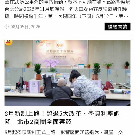
至在20多公里外的車站值勤，根本不可能在場。鐵路警察局
台北分局2025年11月底獲報一名火車女乘客反映遭到性騷
擾，時間橫跨半年，第一次是同年（下同）5月12日、第二
次5月15日、第三次5月16日、第四次9月9日、第五次9月
繼續閱讀
08月05日, 2026
15日、第六次11月20日，都在早上8點多她抵達台北車站這
段通勤時間。台鐵員工黃先生舉報逃票，反遭違規女乘客告
性騷擾。（圖／方萬民攝）警方在去年12月9日約談涉案的
台鐵員工黃先生，他否認騷擾但記得那名提告的二十多歲女
性上班族多次持悠遊卡搭普悠瑪列車，未依規定購買實體車
票。黃先生告訴檢警，他從七堵站下班習慣搭普悠瑪回台
北，出站前只要看到有乘客掏出悠遊卡而不是普悠瑪車票，
他馬上可斷定這是逃票，會請「票口師傅」（即站務員）攔
截處理；他原本就常常舉報逃票行為，並非只針對提告女
子。對於女乘客提告的前四次騷擾，黃先生已想不起來是否
因為他舉發逃票遭報復。女乘客告黃先生第四次騷擾的時
間：2025年5月16日上午8點多，黃先生甚至人在七堵站上
8月新制上路！勞退5大改革、學貸利率調
班，有差勤紀錄可證明。從去年5月12日到9月15日這段時
降 北市2商圈全面禁菸
間的監視影像，在女乘客報案時已無存檔，警方也調不到畫
面還原過程。但黃先生對於去年9月15日那次印象深刻，當
8月起多項新制正式上路，影響層面涵蓋退休、購屋、交