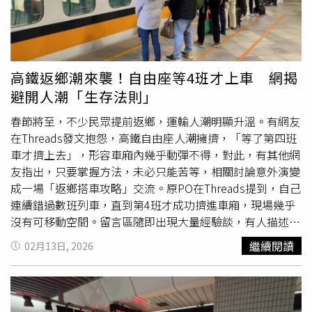
求救並非弱者，您的痛苦有人願意傾聽，請撥打1995◎如
果您覺得痛苦、似乎沒有出路，您並不孤單，請撥打1925
高鐵返鄉潮來襲！自由座等4班才上車 網揭
避開人潮「生存法則」
春節將至，不少民眾提前返鄉，運輸人潮明顯升溫。有網友
在Threads發文抱怨，高鐵自由座人潮擁擠，「等了第四班
車才擠上去」，形容車廂內幾乎動彈不得，對此，有其他網
友指出，只要掌握方法，未必只能苦等，相關討論意外演變
成一場「返鄉搭車攻略」交流。原PO在Threads提到，自己
連續錯過數班列車，直到第4班才成功擠進車廂，現場幾乎
沒有可移動空間。留言區隨即出現大量經驗談，有人描述車
門口長時間卡滿人潮，後方旅客難以前進，也有人認為尖峰
繼續閱讀
02月13日, 2026
期間應強化自由座動線引導。不過另一派網友則提出不同觀
察，認為自由座其實存在「空隙時間」。有人分享，若原本
排隊車廂過於擁擠，可快速改往相鄰車廂嘗試，往往能在最
後關門前找到立足空間；也有人刻意避開熱門時段，或選擇