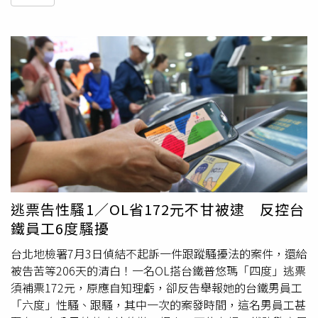
逃票告性騷1／OL省172元不甘被逮 反控台
鐵員工6度騷擾
台北地檢署7月3日偵結不起訴一件跟蹤騷擾法的案件，還給
被告苦等206天的清白！一名OL搭台鐵普悠瑪「四度」逃票
須補票172元，原應自知理虧，卻反告舉報她的台鐵男員工
「六度」性騷、跟騷，其中一次的案發時間，這名男員工甚