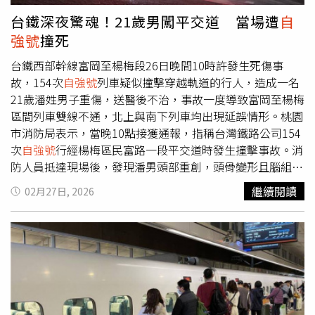
提升乘車舒適度與安全性，目前臺北至臺東行車時間已縮短
台鐵深夜驚魂！21歲男闖平交道 當場遭
自
至約3至4小時。賴清德進一步表示，「花東線鐵路整體服務
強號
撞死
效能提升計畫」已投入約新台幣61億元經費，完成多項車站
轉運設施；未來推動中的「花東鐵路雙軌電氣化計畫」總經
台鐵西部幹線富岡至楊梅段26日晚間10時許發生死傷事
費達456億元，預計完工後可將列車班次由每小時2至3班提
故，154次
自強號
列車疑似撞擊穿越軌道的行人，造成一名
升至7至8班，並降低營運中斷風險，提升返鄉與觀光便利
21歲潘姓男子重傷，送醫後不治，事故一度導致富岡至楊梅
性。在公路建設方面，他指出南迴公路拓寬工程已完成，台
區間列車雙線不通，北上與南下列車均出現延誤情形。桃園
九線花東縱谷公路安全景觀大道持續推動中，預計可縮短行
市消防局表示，當晚10點接獲通報，指稱台灣鐵路公司154
車時間約30分鐘。此外，中央也投入新台幣72億元改善省
次
自強號
行經楊梅區民富路一段平交道時發生撞擊事故。消
道路口與生活圈道路建設，提升交通安全與效率。賴清德表
防人員抵達現場後，發現潘男頭部重創，頭骨變形且腦組織
示，未來將持續提升鐵路服務品質，發展鐵道觀光、文創產
外溢，已無呼吸心跳，隨即送往楊梅怡仁醫院急救，仍因傷
繼續閱讀
02月27日, 2026
業與青年創業，並結合交通與科技產業，帶動地方發展。他
勢過重宣告不治。鐵路警察局指出，初步了解為男子自平交
強調，中央將持續與臺東、花蓮縣政府合作，讓花東地區更
道入侵軌道範圍，與
自強號
發生嚴重碰撞，暫時排除外力介
繁榮發展，並為臺灣整體均衡發展奠定基礎。包括交通部長
入，至於男子為何進入軌道，仍待進一步調查釐清。事故發
陳世凱、立委陳瑩、臺東縣副縣長王志輝及臺鐵董事長鄭光
生時正值228連假前夕，不少旅客行程受到影響。有網友在
遠等人也出席活動。
網路上表示，列車疑似撞擊異物後緊急煞車停下，隨後消防
車與救護車陸續抵達現場處理。鐵警於晚間11時3分完成現
場蒐證，約11時30分該列車駛離，恢復雙向通行。◎勇敢