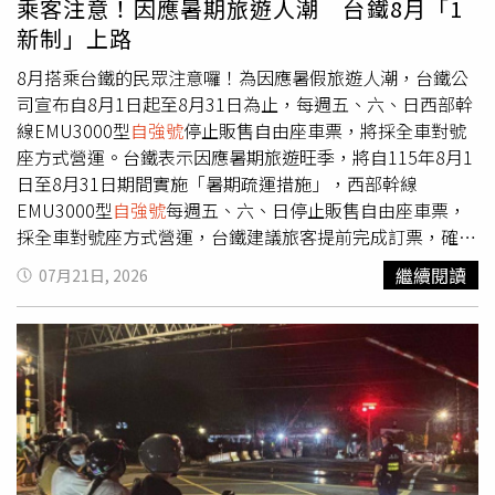
乘客注意！因應暑期旅遊人潮 台鐵8月「1
法》第25條第1項：「意圖性騷擾，乘人不及抗拒而為親
式上路，新制新增年齡、所得及房屋總價等3項申貸限制，
新制」上路
吻、擁抱或觸摸其臀部、胸部或其他身體隱私處之行為者，
盼讓資源更聚焦於符合資格的首購族。政府指出，依據青安
處二年以下有期徒刑」。檢察官審視本案事證，女乘客控訴
2.0申貸資料推估，未來約有近16萬人符合新制資格。至於
8月搭乘台鐵的民眾注意囉！為因應暑假旅遊人潮，台鐵公
的前五次騷擾都沒有監視畫面；所謂第四次「騷擾」，黃先
新增家庭年所得200萬元的排富門檻，則是參考主計總處
司宣布自8月1日起至8月31日為止，每週五、六、日西部幹
生有不在場證明，第五次「騷擾」，黃先生的密錄器畫面可
113年家庭收支調查結果訂定。●學貸利率降至0.775％
線EMU3000型
自強號
停止販售自由座車票，將採全車對號
證明並未性騷或跟騷，第六次「騷擾」有監視器拍下黃先生
政府補貼1％利息教育部推出新版就學貸款措施，自115學
座方式營運。台鐵表示因應暑期旅遊旺季，將自115年8月1
未跟蹤女乘客，也沒有任何肢體碰觸。。檢方指出，黃先生
年度起，畢業後開始還款的學生，學貸利率將由原本
日至8月31日期間實施「暑期疏運措施」，西部幹線
碰都沒碰到女乘客，也沒有尾隨或意圖使人恐懼的行為，本
1.775％調降至0.775％，差額1％由政府全額補貼，同時延
EMU3000型
自強號
每週五、六、日停止販售自由座車票，
案對被告不利的積極證據並不充足，不能只憑告訴人單方面
長還款寬限期，協助減輕青年還款壓力。●台鐵暑期疏運調
採全車對號座方式營運，台鐵建議旅客提前完成訂票，確保
指訴就認定有罪，因此不起訴處分。本刊透過管道想了解逃
整 EMU3000周末停售自由座配合暑期疏運，台鐵自8月1
順利搭乘。不過為兼顧臨時搭車需求，台鐵提到乘車當天將
繼續閱讀
07月21日, 2026
票女乘客對於提告性騷不起訴有何看法，但截稿前尚無回
日至31日，每逢週五、週六及週日，西部幹線EMU3000型
於各車站售票窗口及自動售票機限量發售200張無座票，除
應。
新
自強號
全面停售自由座車票，改採全車對號座方式營運。
第6車騰雲座艙外，其餘車廂皆可搭乘。台鐵提醒由於暑假
另外，台鐵也首度推出常態性大學生優惠，自8月17日起正
期間旅運需求較高，建議民眾提早規劃行程、提前訂票。
式實施，搭乘50公里以上對號列車可享最低5折優惠，相關
車票已於7月20日開放預訂。●桃園機場科技執法上路 占
位最高罰2.5萬元桃園機場8月起同步實施兩項新措施。若民
眾違規占用公共空間，經勸導仍未改善，將依《民用航空
法》開罰5000元至2萬5000元，情節重大者還可要求離開機