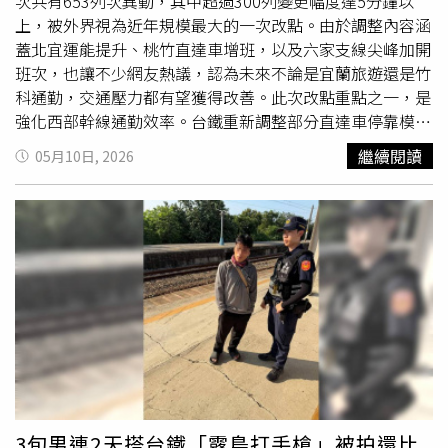
次共有653列次異動，其中超過300列變更幅度達5分鐘以
上，被外界視為近年規模最大的一次改點。由於調整內容涵
蓋北宜運能提升、桃竹直達車增班，以及六家支線尖峰加開
班次，也讓不少網友熱議，認為未來不論是宜蘭旅遊還是竹
科通勤，交通壓力都有望獲得改善。此次改點重點之一，是
強化西部幹線通勤效率。台鐵重新調整部分直達車停靠模式
與班次配置，特別針對桃園、新竹等跨區通勤需求高的區域
繼續閱讀
05月10日, 2026
增加服務量能。週末期間還將增開北中直達普悠瑪列車，希
望紓解假日返鄉與出遊人潮。不少通勤族認為，桃園與新竹
近年人口與就業持續增加，尤其竹科帶動大量雙北往返需
求，過去尖峰時段常出現車廂擁擠、通勤時間拉長等問題，
如今增加直達班次後，可望縮短交通時間，也讓不少科技業
上班族相當期待。除了西線調整外，六家支線也成為此次改
點焦點。台鐵規劃在尖峰時段每日增加12列區間車，整體運
能提升約2成。由於竹北人口持續暴增，高鐵新竹站與竹科
之間長期存在大量接駁需求，過去不少民眾抱怨「月台像演
唱會散場」，如今增班後，也被視為改善通勤品質的重要措
施。東部幹線方面，台鐵則進一步強化北宜運輸能力，除增
加部分
自強號
停靠礁溪站外，假日也將加開台北往返花蓮列
3旬男連2天搭台鐵「露鳥打手槍」被拍還比