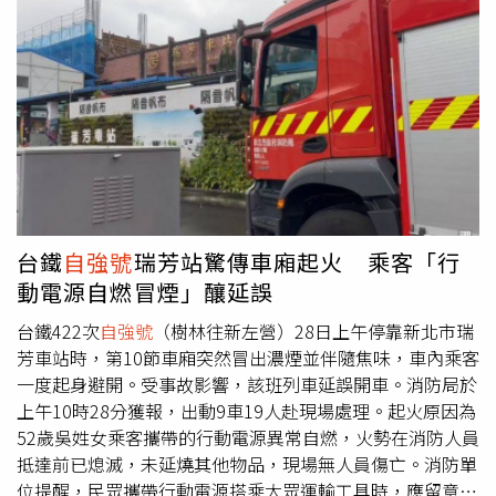
時以西正線雙向行車，為避免列車延誤擴大，部分南下列車
將於竹南折返，部分北上列車將於苗栗折返。台鐵公司表
示，橫山=九讚頭間（內灣線）中豐公路平交道
（K20+535）也出現水淹軌面的狀況，路線暫時不通，工務
單位正前往查看，對於造成旅客不便，台鐵公司深致歉忱。
台鐵公司也宣布，受到豪大雨影響，即時起至中午12時前，
行經新竹=彰化間列車，包括普悠瑪、太魯閣及3000型心
自
強號
等，全面開放以電子票證乘車。
台鐵
自強號
瑞芳站驚傳車廂起火 乘客「行
動電源自燃冒煙」釀延誤
台鐵422次
自強號
（樹林往新左營）28日上午停靠新北市瑞
芳車站時，第10節車廂突然冒出濃煙並伴隨焦味，車內乘客
一度起身避開。受事故影響，該班列車延誤開車。消防局於
上午10時28分獲報，出動9車19人赴現場處理。起火原因為
52歲吳姓女乘客攜帶的行動電源異常自燃，火勢在消防人員
抵達前已熄滅，未延燒其他物品，現場無人員傷亡。消防單
位提醒，民眾攜帶行動電源搭乘大眾運輸工具時，應留意電