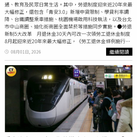
天他又見到那名女乘客搭普悠瑪，提醒站務員「這個女生她
通、教育及民眾日常生活。其中，勞退制度迎來近20年來最
有逃票」，不過女乘客那一趟其實有買實體車票，因此抗
大幅修正，還包含「青安3.0」新增申貸限制、學貸利率調
議，黃先生不想爭執下去，回答：「沒關係，我有密錄器，
降、台鐵調整乘車措施、桃園機場啟用科技執法，以及台北
我會交給鐵路警察」。女乘客控訴的第六次「騷擾」，實則
市中山商圈、迪化街商圈全面禁菸等措施同步實施。●勞退
她搭普悠瑪又沒買票，疑似因為見到黃先生而心虛，出站後
新制5大改革 月退休金30天內可改一次領勞工退休金制度
主動去補票窗口補繳現金，雙方並無互動或交談，監視器還
8月起迎來近20年來最大幅修正，《勞工退休金條例施行細
拍下黃先生先出站走前面，女乘客反而走在後面。黃先生調
則》正式上路，共有5項重要變革，包括：新增30天猶豫
繼續閱讀
08月01日, 2026
取台鐵資料，發現那名女乘客在2025年5月12日、5月15
期：勞工若選擇按月請領退休金後改變心意，可於首次月退
日、9月9日和11月20日的交易紀錄業務項目都註明「無原
休金入帳30天內，申請改為一次請領。雇主不得拒絕自提退
票（加收）」，加收區段是南港到台北，交易方式為現金。
休金：法律明定，雇主不得拒絕勞工申請自願提繳退休金
普悠瑪女乘客告台鐵員工跟騷罪不起訴，實情是她不甘逃票
（最高6%），也不得拒絕代為收繳勞工自願提繳的退休
被逮須補票172元。（圖／示意圖、報系資料照）依據台鐵
金。未成年遺屬請領期限延後起算：未成年遺屬請領退休金
規定，搭乘普悠瑪、太魯閣、3000型
自強號
的對號車種，
的10年時效，改為自成年日起開始計算，保障請領權益。擴
禁用悠遊卡、TPASS等電子票證，若補票應加收50％票價；
大退休金債權保障：將勞工遺屬及指定請領人納入「退休金
該名女乘客在去年6月23日台鐵漲價前的兩次逃票須各補35
權益不得讓與、抵銷或扣押」的保障範圍，避免退休金權益
元，漲價後兩次逃票須各補51元，四次逃票合計172元。女
受影響。新舊負責人連帶清償責任：若事業單位積欠退休金
乘客4度逃票卻反告黃先生涉犯《跟蹤騷擾防制法》第18條
期間更換負責人，新、舊負責人皆須連帶負擔清償責任，強
第1項：「實行跟蹤騷擾行為者，處一年以下有期徒刑、拘
化勞工退休金保障。●「青安3.0」新增3項限制 預估近16
役或科或併科新臺幣十萬元以下罰金。」以及《性騷擾防治
萬人受惠行政院拍板推出「青安3.0」方案，自8月1日起正