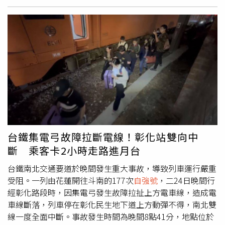
鐵指出，165次普悠瑪增停樹林、桃園、中壢、竹南、苗栗
及豐原等站，以加強服務旅客；另已備妥替代編組於台中站
續行125次班次。故障編組已降弓、無火並迴送七堵進行檢
修，詳細故障原因已請機務處儘速查明回報。台鐵公司對造
成旅客不便深致歉忱。
台鐵集電弓故障拉斷電線！彰化站雙向中
斷 乘客卡2小時走路進月台
台鐵南北交通要道於晚間發生重大事故，導致列車運行嚴重
受阻。一列由花蓮開往斗南的177次
自強號
，二24日晚間行
經彰化路段時，因集電弓發生故障拉扯上方電車線，造成電
車線斷落，列車停在彰化民生地下道上方動彈不得，南北雙
線一度全面中斷。事故發生時間為晚間8點41分，地點位於