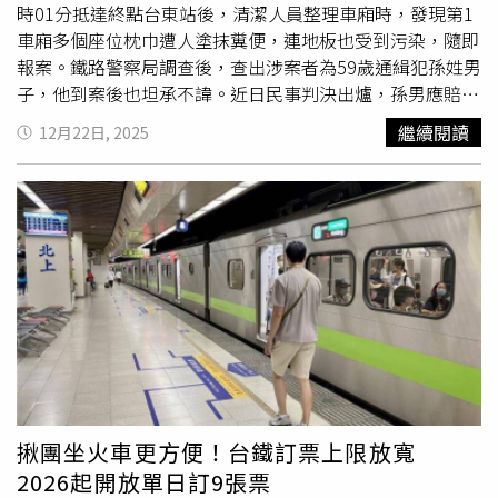
時01分抵達終點台東站後，清潔人員整理車廂時，發現第1
車廂多個座位枕巾遭人塗抹糞便，連地板也受到污染，隨即
報案。鐵路警察局調查後，查出涉案者為59歲通緝犯孫姓男
子，他到案後也坦承不諱。近日民事判決出爐，孫男應賠償
台鐵新台幣18萬4115元。回顧整起事件，305次
自強號
列車
繼續閱讀
12月22日, 2025
去年4月13日抵達台東站後，清潔人員發現第1車廂的1、
2、3、4、6、8、10、12及16號座位枕巾遭人塗抹糞便，
地板也遭到污染。台鐵獲報後，隨即暫緩使用該節車廂，並
安排列車入庫，進行全車清掃與消毒作業，同時更換座椅絨
毛布及頭巾，以確保旅客健康與乘車安全。事後，台鐵台東
機務段調閱車廂監視器畫面並報警處理，提出毀損告訴，並
著手估算相關損失。鐵路警察局追查後發現，事發當時該車
廂內僅有1名乘客，鎖定59歲孫姓男子涉案。警方指出，孫
男為竊盜通緝犯、居無定所，於去年4月15日將其查緝到
案。孫男供稱，當時因身體不適，在車上忍不住排泄於褲
內，因一時慌亂試圖擦拭乾淨，才會將糞便塗抹在座椅上，
並非刻意破壞。台鐵後續依侵權行為提起民事求償，主張因
揪團坐火車更方便！台鐵訂票上限放寬
孫男行為導致座位枕巾清洗後仍無法使用，且穢物橫跨多個
2026起開放單日訂9張票
座位，必須進行全車清潔、消毒，並更換座椅相關設備，支