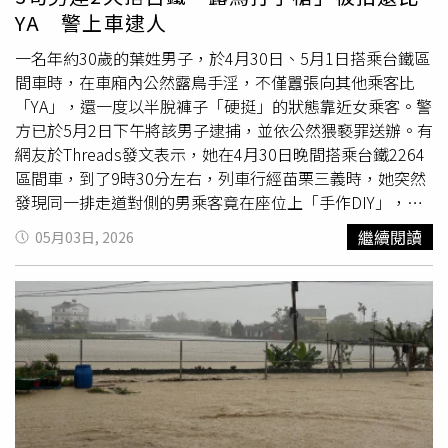
車。由於雪山隧道與國道5號長年是假日塞車重災區，因此
YA 警上車逮人
消息曝光後，不少網友直呼「終於不用每次去宜蘭都塞到懷
疑人生」，認為有機會吸引部分旅客改搭火車，減輕雪隧車
一名年約30歲的葉姓男子，於4月30日、5月1日搭乘台鐵區
潮。除了班次與時刻調整，台鐵也同步推動車隊升級。未來
間車時，在車廂內公然露鳥手淫，不僅囂張向其他乘客比
將逐步淘汰舊型莒光號，改由EMU3000新世代
自強號
擔任
「YA」，還一度以半脫褲子「硬挺」的狀態靠近女乘客。警
東、西線主力列車。新車除了提升座椅舒適度與車廂安靜
方已於5月2日下午將該男子逮捕，並依公然猥褻罪送辦。有
度，也強化資訊顯示系統及無障礙空間，盼改善整體乘車品
網友於Threads發文表示，她在4月30日晚間搭乘台鐵2264
質。台鐵提醒，由於此次共有313列次調整超過5分鐘，民
區間車，到了9時30分左右，列車行經苗栗三義時，她突然
眾出發前務必重新確認搭車時間。新版時刻表將於5月11日
發現同一排走道對側的男乘客竟在座位上「手作DIY」，她
起公布在官網、「台鐵e訂通」APP及各車站公告，團體訂
嚇得拿起手機錄影，男子才趕緊將「小鳥」收起來。原PO
繼續閱讀
05月03日, 2026
票5月12日開放，一般旅客則可於6月3日起訂票。
說，後來她停止拍攝後，男子竟對著她比「YA」，接著繼續
「DIY」，還把褲子往下拉露出屁股，她覺得實在太噁心，
立即更換其他座位，男子便移動到其他車廂。沒想到的是，
另外一名網友也在Threads發文指出，她5月1日晚上搭乘
1257區間車，從南勢往銅鑼方向，發現一名男子先是向女
性乘客問「這台車終點要在哪」，接著坐在斜對面椅子上開
始拉下褲子公然猥褻，女性乘客見狀立即通報1933，該名
男子竟以半脫褲子的狀態「硬挺挺」走向她們，女性乘客則
快速往其他車廂跑。鐵路警察局獲報，迅速鎖定男子身分，