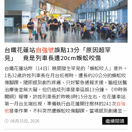
行。台鐵第一時間派遣維修人員趕赴現場搶修，同時調整列
車行駛方式，於晚間7時48分啟動單線雙向通行，逐步疏運
受阻列車與旅客，最終於晚間8時51分排除故障，恢復全線
正常雙向行車。事故發生後，多班列車受到波及，包括149
次
自強號
停靠鶯歌站等候、2037次區間快車停靠內壢站超
過20分鐘、4027次區間快車途中臨時停車，其餘列車也因
行車調度受到不同程度影響。根據台鐵列車動態資訊，晚間
台鐵花蓮站
自強號
誤點13分「原因超罕
一度有超過40列次列車延誤5分鐘以上，其中477次自強
見」 竟是列車長遭20cm蜈蚣咬傷
3000型列車延誤約47分鐘，為當晚延誤最久班次；2037次
區間快車也曾延誤約36分鐘，後續才恢復南下行駛。列車停
台鐵花蓮站昨（14日）晚間發生罕見的「蜈蚣咬人」意外。
擺也讓內壢站周邊交通陷入混亂。由於興仁路平交道長時間
1名32歲許姓列車長在月台巡視時，遭長約20公分的蜈蚣咬
無法恢復通行，車流從桃園市八德區永豐路平交道一路回堵
傷腳踝，隨即感到劇烈疼痛，只好緊急通報求援，雖經送醫
至中壢區忠義里平交道，中華路及周邊主要道路皆出現嚴重
治療後並無大礙，但仍造成列車發車延誤13分鐘。《中時新
壅塞。鐵路警察局中壢派出所接獲通報後，立即會同桃園市
聞網》報導，許姓列車長於昨晚8時15分左右，在花蓮車站
政府警察局員警前往各主要路口及平交道疏導交通，協助紓
第一月台北端巡視，準備執行由花蓮開往樹林的241次
自強
解壅塞車流，待號誌恢復正常後，道路交通才逐漸恢復順
號
發車作業，不料突然遭蜈蚣咬傷腳踝，當場感到劇痛並出
暢。不少受影響旅客也在社群平台分享當時情況，有人表示
現紅腫反應，立即以無線電通報車站協助撥打119求救。救
繼續閱讀
06月15日, 2026
「內壢火車站不知道怎麼了，火車整個停住了」、「149
自
護人員趕抵後，先進行清創與初步處置，隨即將傷者送往花
強號
卡在鶯歌不會動」、「2037停在內壢站二十幾分
蓮慈濟醫院治療，經醫療處理後無生命危險，晚間約9時40