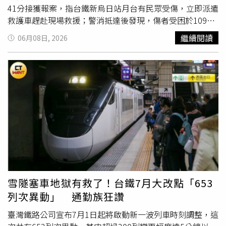
41分接獲報案，指台鐵新烏日站月台有民眾受傷，立即派遣
救護車趕赴現場救援；警消抵達後發現，傷者受困於109車
次
自強號
列車下方鐵軌區域，經現場完成斷電等安全措施後
繼續閱讀
06月08日, 2026
展開搶救。救援人員於上午11時13分順利將男子救出並搬
運至月台。經初步檢傷，男子約60歲，左手臂明顯變形、意
識不清，右腳有遭列車輾壓痕跡，現場立即施以急救處置，
隨後送往大慶中山醫院接受治療。目前其身分及傷勢仍待院
方進一步確認。鐵路警察局台中分局新烏日分駐所指出，初
步調查顯示，男子當時在新烏日站南下月台，不明原因自行
跳入軌道。109次
自強號
司機員發現異狀後，立即鳴笛並緊
急煞車，但因距離過近仍無法及時停車，最終發生撞擊事
故。台鐵表示，事故發生後已立即通報鐵路警察及消防單位
到場處理。期間新烏日站採取單線行車措施，下行列車改以
第一股道運轉，上行列車則利用第四股道通行，整體列車運
行未受重大影響。109次
自強號
旅客則轉乘3197次區間車繼
雪隧塞車地獄有救了！台鐵7月大改點「653
續南下行程，後續相關調查與善後工作由鐵路警察持續辦
列次異動」 通勤族狂讚
理。
臺灣鐵路公司宣布7月1日起將啟動新一波列車時刻調整，這