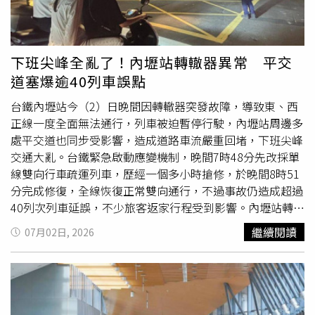
場。此外，第一、第二航廈指定會面點正式啟用科技執法，
車輛停留超過3分鐘即會自動蒐證，依法可處600元至1200
元罰鍰。●北市擴大禁菸範圍 中山、迪化街商圈全面禁菸
台北市衛生局宣布，自8月1日起擴大禁菸區範圍，新增迪化
下班尖峰全亂了！內壢站轉轍器異常 平交
街商圈及心中山線形公園周邊商圈，民眾須至指定吸菸區吸
道塞爆逾40列車誤點
菸，若區域未設吸菸區則全面禁止吸菸。依《菸害防制法》
規定，違規吸菸者可處2000元以上、1萬元以下罰鍰。●建
台鐵內壢站今（2）日晚間因轉轍器突發故障，導致東、西
築光電新制上路 1000平方公尺以上建物納管內政部表
正線一度全面無法通行，列車被迫暫停行駛，內壢站周邊多
示，配合能源轉型及淨零碳排政策，自8月1日起實施建築太
處平交道也同步受影響，造成道路車流嚴重回堵，下班尖峰
陽光電新制，建築面積1000平方公尺以上的新建、增建及
交通大亂。台鐵緊急啟動應變機制，晚間7時48分先改採單
改建建築物，都須依規定設置太陽光電設備。依新規定，每
線雙向行車疏運列車，歷經一個多小時搶修，於晚間8時51
20平方公尺建築面積須設置1瓩太陽光電設備。內政部預
分完成修復，全線恢復正常雙向通行，不過事故仍造成超過
估，每年可新增約66萬瓩裝置容量，相當於約20萬戶家庭
40列次列車延誤，不少旅客返家行程受到影響。內壢站轉轍
用電需求，同時提升建築能源自主與都市韌性。
器異常造成列車暫停行駛，台鐵維修人員趕赴現場搶修，晚
繼續閱讀
07月02日, 2026
間8時51分恢復正常雙向通行。（圖／鐵路警察提供）根據
台鐵、鐵路警察局及鐵道資訊平台資料，事故約發生於晚間
7時20分許，至晚間7時29分確認為內壢站轉轍器異常，造
成東、西正線雙向行車受阻，列車無法正常進出車站，興仁
路平交道及周邊平交道也因列車停滯而長時間無法正常放