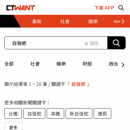
跳至主要內容區塊
下載 APP
最新
社會
娛樂
財經
⊗ 清除
全部
社會
娛樂
財經
政治
顯示結果第 1 ~ 20 筆 / 關鍵字「
自強號
」
更多相關新聞關鍵字：
台鐵
自強號
高鐵
新自強號
連假
更多