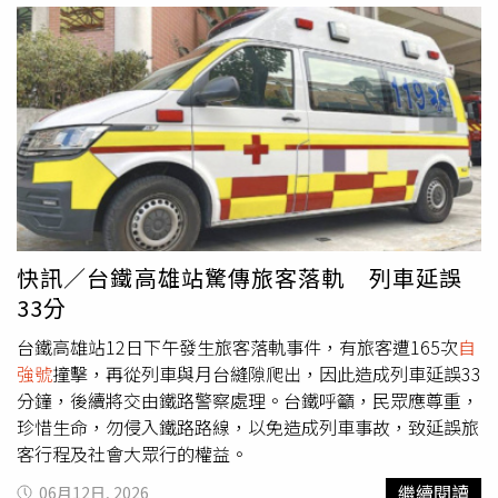
鐘」、「1241還在鶯歌等待」，也有人無奈表示「站到腳
分返回休息。在救護期間，台鐵為確保列車正常開行，緊急
都麻了」，返家時間大幅延後。許多汽、機車駕駛則因平交
調派人員接替列車長職務，最終完成發車作業，但該班次因
道遲遲未開放，只能在道路上排隊等候，讓下班尖峰交通雪
此延誤13分鐘，連帶影響後續行駛時刻。台鐵東區營運處長
上加霜。台鐵表示，經維修人員持續搶修後，晚間8時51分
楊舜安表示，這是花蓮站首次發生蜈蚣咬人事件，初步研判
已完成轉轍器修復，東、西正線恢復正常雙向行車，各級列
蜈蚣可能從車站周邊草叢，沿月台尾端斜坡爬上平台。事件
車及平交道也陸續恢復正常運作。不過，由於事故期間累積
發生後，已立即要求清潔廠商加強月台及周邊環境清消作
大量延誤班次，列車運轉秩序仍需時間調整，提醒旅客出發
業，並將請職安單位針對夏季害蟲問題研擬防治措施，以避
前留意台鐵最新列車動態及誤點資訊，以掌握最新行車情
免類似情況再度發生。另一方面，楊舜安指出，受傷的許姓
形。
列車長在台鐵服務約4年，平時表現正常穩定，目前已安排
返家休養，後續公司將持續關懷並提供必要協助。
快訊／台鐵高雄站驚傳旅客落軌 列車延誤
33分
台鐵高雄站12日下午發生旅客落軌事件，有旅客遭165次
自
強號
撞擊，再從列車與月台縫隙爬出，因此造成列車延誤33
分鐘，後續將交由鐵路警察處理。台鐵呼籲，民眾應尊重，
珍惜生命，勿侵入鐵路路線，以免造成列車事故，致延誤旅
客行程及社會大眾行的權益。
繼續閱讀
06月12日, 2026