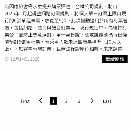
出費用共計新台幣18萬4115元。橋頭簡易庭審理指出，孫
為因應旅客需求並提升購票彈性，台鐵公司規劃，將自
姓男子先前在台東地方法院刑事庭審理時，已坦承相關犯
2026年1月起調整網路訂票規則，將個人單日訂票上限自現
行，並經刑事判決認定成立致令他人物品不堪用罪；民事部
行的6張單程車票，放寬至9張。此項變動適用於所有訂票管
分，孫男經合法通知，未於言詞辯論期日到庭，也未提出任
道，包括網路、超商與語音訂票等。現行規定中，為維持訂
何書狀爭執，依法視同自認。法院審酌台鐵提出的車輛清潔
票公平並防止惡意浮訂，單一身份證字號或護照號碼每日僅
報價單、座椅絨毛布與靠背布套報價單、決標公告及檢修工
能預訂6張單程票，若乘車人數未達團體票標準（10人以
作分配表等證據，認定損失金額有所依據，判決孫男應賠償
上），旅客需分開訂票，且無法保證座位相鄰。未來調整
台鐵18萬4115元。更多三立新聞網報導． 點名國民黨執政
後，家庭或小型旅遊團體將能一次完成訂位，提升使用便利
繼續閱讀
12月14日, 2025
5縣市！沈富雄「預言2026結局」：可能全失守． 圍捕張文
性。除放寬張數限制外，台鐵亦持續優化數位服務。官方
遭疑速度慢 前線警還原過程！「還是要繼續抓壞人」感動
APP「台鐵e訂通」近期新增自由座訂票功能，旅客可透過
全網． 2縣市汽、機車注意！明年1/1起加嚴管制 違規最
APP購買自由座車票並取得QR Code行動票證，減少現場購
高罰6萬元
票等待時間。針對自由座規劃，西部幹線EMU3000型
自強
號
現已配置自由座車廂，不含跨線列車情況下，每節自由座
車廂限售70張車票。直達車如110、132、148、154、
First
1
2
3
Last
194、111、127、131、143、193次列車，自由座設於第9
車廂；非直達列車如116、120、146、158、160、117、
119、133、145次，自由座設於第9至11車廂。自由座車票
開放預購自乘車日前7日（含當日）內車票，旅客可透過台