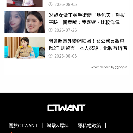
2026-08-05
24歲女做正顎手術變「地包天」鞋拔
子臉 醫竟喊：我喜歡，比較洋氣
2026-07-26
開會照意外變網紅照！女公務員妝容
掀2千則留言 本人怒嗆：化妝有錯嗎
2026-08-05
Recommended by
關於CTWANT
聯繫&爆料
隱私權政策