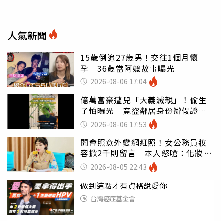
人氣新聞
15歲倒追27歲男！交往1個月懷
孕 36歲當阿嬤故事曝光
2026-08-06 17:04
億萬富豪遭兒「大義滅親」！偷生
子怕曝光 竟盜鄰居身份辦假證落
戶
2026-08-06 17:53
開會照意外變網紅照！女公務員妝
容掀2千則留言 本人怒嗆：化妝有
錯嗎
2026-08-05 22:43
做到這點才有資格說愛你
台灣癌症基金會