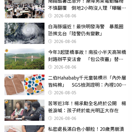
南韓酷暑出意外！身障男乘電動輪椅
不慎翻覆 倒地2小時沒人理「曝曬
亡」
2026-08-06
白海豚逼近！最快明發海警 暴風圈
恐擦北台「陸警仍有變數」
2026-08-06
今年3起墜橋事故！南投小半天高架橋
封路辦平安法會 「包公夜審」替亡
魂伸冤
2026-08-06
二伯Hahababy千元童裝標示「內外層
皆純棉」 SGS檢測證明：內裡100%
聚酯纖維
2026-08-05
苦等近3年！楊承勳全名終於公開 楊
爸淚喊：孩子終於能光明正大存在
2026-08-06
私密處長滿白色小顆粒！20歲男崩潰