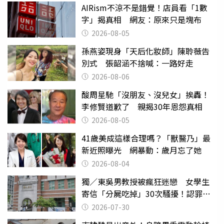
AIRism不涼不是錯覺！店員看「1數
字」揭真相 網友：原來只是塊布
2026-08-05
孫燕姿現身「天后化妝師」陳聆薇告
別式 張韶涵不捨喊：一路好走
2026-08-06
酸周星馳「沒朋友、沒兒女」挨轟！
李修賢道歉了 親揭30年恩怨真相
2026-08-05
41歲美成這樣合理嗎？「獸醫乃」最
新近照曝光 網暴動：歲月忘了她
2026-08-04
獨／東吳男教授被瘋狂迷戀 女學生
寄信「分屍吃掉」30次騷擾！認罪免
關
2026-07-30