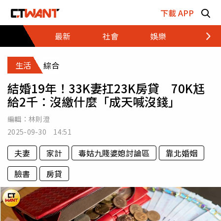
跳至主要內容區塊
下載 APP
最新
社會
娛樂
財經
生活
綜合
結婚19年！33K妻扛23K房貸 70K尪
給2千：沒繳什麼「成天喊沒錢」
編輯：
林則澄
2025-09-30 14:51
夫妻
家計
毒姑九賤婆媳討論區
靠北婚姻
臉書
房貸