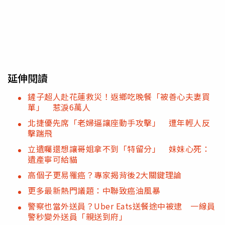
延伸閱讀
鏟子超人赴花蓮救災！返鄉吃晚餐「被善心夫妻買
單」 惹淚6萬人
北捷優先席「老婦逼讓座動手攻擊」 遭年輕人反
擊踹飛
立遺囑還想讓哥姐拿不到「特留分」 妹妹心死：
遺產寧可給貓
高個子更易罹癌？專家揭背後2大關鍵理論
更多最新熱門議題：中聯致癌油風暴
警察也當外送員？Uber Eats送餐途中被逮 一線員
警秒變外送員「親送到府」