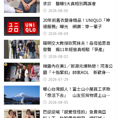
求診 醫曝5大真相別再誤會
2026-08-05
20年前舊衣變身精品！UNIQLO「神
級服務」曝光 網讚：穿一輩子
2026-08-04
陽明交大教授砍死妹夫！岳母追思首
發聲 揭11年經營真相駁「爭產」
2026-08-02
辣露內在美1／郭源元爆熱戀！河濱公
園「十指緊扣」帥氣KOL 新歡身份
曝光
2026-07-29
暖心台灣超人！富士山小屋員工求助
「想活下去」 山友狂背物資上山：
台灣真的是寶島
2026-08-05
巴逆逆喊「感覺怪怪的」急賣南亞
科！下一秒股價竟起飛 網狂喊：大V