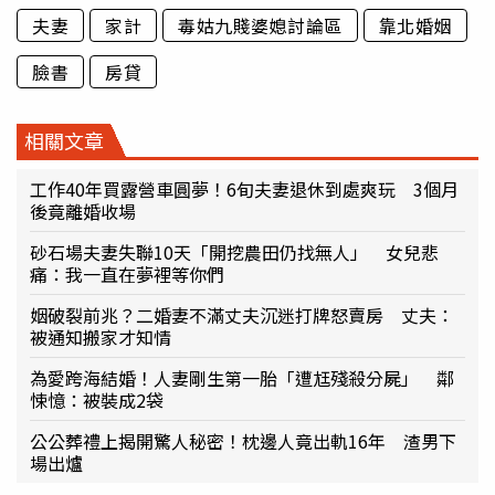
夫妻
家計
毒姑九賤婆媳討論區
靠北婚姻
臉書
房貸
相關文章
工作40年買露營車圓夢！6旬夫妻退休到處爽玩 3個月
後竟離婚收場
砂石場夫妻失聯10天「開挖農田仍找無人」 女兒悲
痛：我一直在夢裡等你們
姻破裂前兆？二婚妻不滿丈夫沉迷打牌怒賣房 丈夫：
被通知搬家才知情
為愛跨海結婚！人妻剛生第一胎「遭尪殘殺分屍」 鄰
悚憶：被裝成2袋
公公葬禮上揭開驚人秘密！枕邊人竟出軌16年 渣男下
場出爐