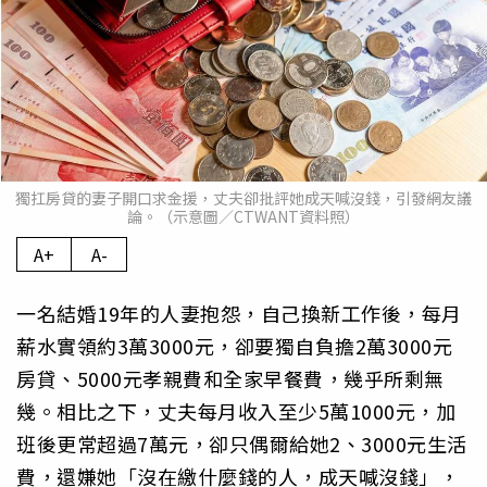
獨扛房貸的妻子開口求金援，丈夫卻批評她成天喊沒錢，引發網友議
論。（示意圖／CTWANT資料照）
A+
A-
一名結婚19年的人妻抱怨，自己換新工作後，每月
薪水實領約3萬3000元，卻要獨自負擔2萬3000元
房貸、5000元孝親費和全家早餐費，幾乎所剩無
幾。相比之下，丈夫每月收入至少5萬1000元，加
班後更常超過7萬元，卻只偶爾給她2、3000元生活
費，還嫌她「沒在繳什麼錢的人，成天喊沒錢」，