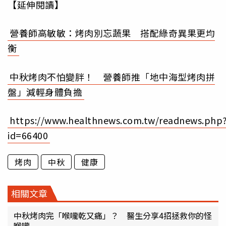
【延伸閱讀】
營養師高敏敏：烤肉別忘蔬果 搭配綠奇異果更均
衡
中秋烤肉不怕變胖！ 營養師推「地中海型烤肉拼
盤」減輕身體負擔
https://www.healthnews.com.tw/readnews.php
id=66400
烤肉
中秋
健康
相關文章
中秋烤肉完「喉嚨乾又痛」？ 醫生分享4招拯救你的怪
喉嚨