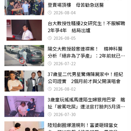
登賣場頂樓 母苦勸急送醫
2026-08-04
台大教授性騷擾2女研究生！不服解聘
2年爭4年 結局出爐
2026-08-05
陽交大教授殺害連襟案！ 精神科醫
分析「絕非為了爭產」：2年前就已言
行詭異
2026-07-22
37歲星二代男星驚傳陳屍家中！經紀
公司證實 2個月前才與父開演唱會
2026-08-02
3歲童玩搖搖馬遭陌生婦狠甩巴掌 瞎
扯「被罵吃屎」遭法官打臉判5月須入
監
2026-07-30
陸短劇圈爆潛規則！富婆砸錢當女