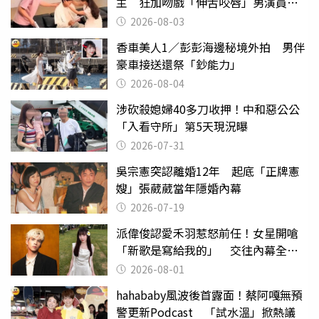
主 狂加吻戲「伸舌咬唇」男演員崩
潰
2026-08-03
香車美人1／彭彭海邊秘境外拍 男伴
豪車接送還祭「鈔能力」
2026-08-04
涉砍殺媳婦40多刀收押！中和惡公公
「入看守所」第5天現況曝
2026-07-31
吳宗憲突認離婚12年 起底「正牌憲
嫂」張葳葳當年隱婚內幕
2026-07-19
派偉俊認愛禾羽惹怒前任！女星開嗆
「新歌是寫給我的」 交往內幕全說
了
2026-08-01
hahababy風波後首露面！蔡阿嘎無預
警更新Podcast 「試水溫」掀熱議