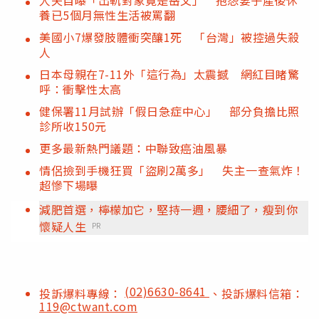
人夫自曝「出軌對象竟是岳父」 抱怨妻子產後休
養已5個月無性生活被罵翻
美國小7爆發肢體衝突釀1死 「台灣」被控過失殺
人
日本母親在7-11外「這行為」太震撼 網紅目睹驚
呼：衝擊性太高
健保署11月試辦「假日急症中心」 部分負擔比照
診所收150元
更多最新熱門議題：中聯致癌油風暴
情侶撿到手機狂買「盜刷2萬多」 失主一查氣炸！
超慘下場曝
減肥首選，檸檬加它，堅持一週，腰細了，瘦到你
懷疑人生
PR
(02)6630-8641
投訴爆料專線：
、投訴爆料信箱：
119@ctwant.com