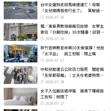
台中女遛狗走斑馬線遭撞亡！母慟
「女兒隨媽祖修行去了」 駕駛過失
致死判9月
2026-07-26
獨／東吳男教授被瘋狂迷戀 女學生
寄信「分屍吃掉」30次騷擾！認罪免
關
2026-07-30
新竹音樂教室命案10天後復課！他批
「太冷血」 員工怒駁：閉上嘴
2026-07-17
中和兒媳遭公公砍百刀致死 閨密揭
「全家都惡魔」：丈夫在老婆時懷孕
摔東西
2026-07-28
女子入住飯店遇停電 摸黑下樓被員
工告知：倒閉了
2026-07-17