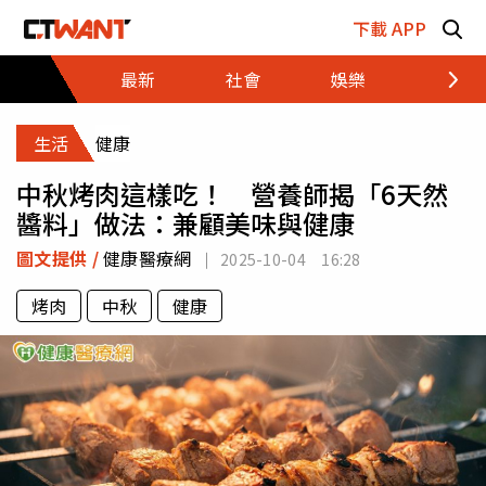
跳至主要內容區塊
下載 APP
最新
社會
娛樂
財經
生活
健康
中秋烤肉這樣吃！ 營養師揭「6天然
醬料」做法：兼顧美味與健康
圖文提供 /
健康醫療網
2025-10-04 16:28
烤肉
中秋
健康