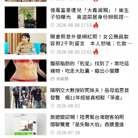
億萬富豪遭兒「大義滅親」！偷生
子怕曝光 竟盜鄰居身份辦假證落
戶
2026-08-06 17:53
開會照意外變網紅照！女公務員妝
容掀2千則留言 本人怒嗆：化妝有
錯嗎
2026-08-05 22:43
腹部脂肪的「剋星」找到了，常吃這
幾物，吃走大肚囊，瘦出小蠻腰
新素簡
陽明交大教授砍死妹夫！岳母追思首
發聲 揭11年經營真相駁「爭產」
2026-08-02
旅遊變認親！陸男幫台灣遊客拍照
閒聊驚覺「是失聯大伯」奇蹟重逢
2026-07-18