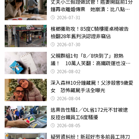
丈夫小三假證做試管！癌妻開庭前1分
鐘再收離婚傳票 她崩潰：比八點檔
還扯
2026-07-31
檳榔攤助攻！85度C騎樓擺桌椅被告
檢翻28年舊判決認證非竊佔
2026-07-30
父親群組1句「8／8快到了」掀熱
議！ 10萬人笑翻：高鐵疏運也沒列
父親節
2026-08-02
深入森林10分鐘藏屍！父涉殺害9歲愛
女 恐怖藏屍手法全曝光
2026-08-04
逃票告性騷1／OL省172元不甘被逮
反控台鐵員工6度騷擾
2026-08-05
疑勞資糾紛！新莊好市多前員工持刀