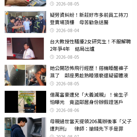
2026-08-05
疑勞資糾紛！新莊好市多前員工持刀
登賣場頂樓 母苦勸急送醫
2026-08-04
台大教授性騷擾2女研究生！不服解聘
2年爭4年 結局出爐
2026-08-05
她公開恐怖飛行經歷！搭機睡醒褲子
濕了 鄰座男趁熟睡猥褻還疑留體液
2026-08-05
億萬富豪遭兒「大義滅親」！偷生子
怕曝光 竟盜鄰居身份辦假證落戶
2026-08-06
母親過世當天提領206萬辦後事「父子
遭判刑」 律師：搶錢先下手是罪
2026-08-07