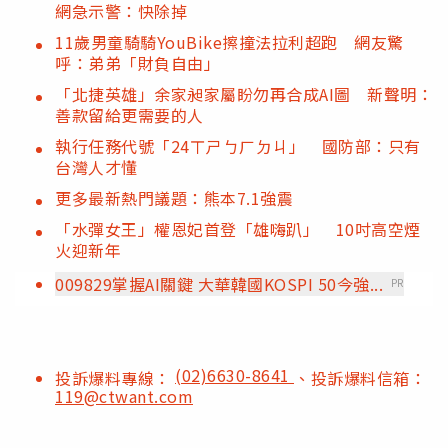
網急示警：快除掉
11歲男童騎騎YouBike擦撞法拉利超跑 網友驚
呼：弟弟「財負自由」
「北捷英雄」余家昶家屬盼勿再合成AI圖 新聲明：
善款留給更需要的人
執行任務代號「24ㄒㄕㄅㄏㄉㄐ」 國防部：只有
台灣人才懂
更多最新熱門議題：熊本7.1強震
「水彈女王」權恩妃首登「雄嗨趴」 10吋高空煙
火迎新年
009829掌握AI關鍵 大華韓國KOSPI 50今強...
PR
(02)6630-8641
投訴爆料專線：
、投訴爆料信箱：
119@ctwant.com