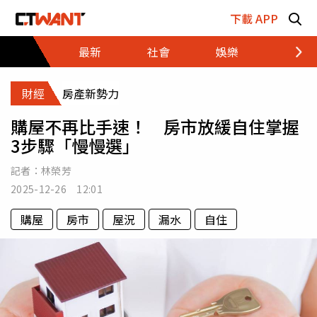
跳至主要內容區塊
下載 APP
最新
社會
娛樂
財經
財經
房產新勢力
購屋不再比手速！ 房市放緩自住掌握
3步驟「慢慢選」
記者：
林榮芳
2025-12-26 12:01
購屋
房市
屋況
漏水
自住