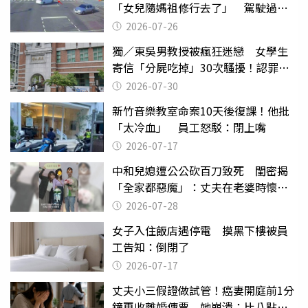
「女兒隨媽祖修行去了」 駕駛過失
致死判9月
2026-07-26
獨／東吳男教授被瘋狂迷戀 女學生
寄信「分屍吃掉」30次騷擾！認罪免
關
2026-07-30
新竹音樂教室命案10天後復課！他批
「太冷血」 員工怒駁：閉上嘴
2026-07-17
中和兒媳遭公公砍百刀致死 閨密揭
「全家都惡魔」：丈夫在老婆時懷孕
摔東西
2026-07-28
女子入住飯店遇停電 摸黑下樓被員
工告知：倒閉了
2026-07-17
丈夫小三假證做試管！癌妻開庭前1分
鐘再收離婚傳票 她崩潰：比八點檔