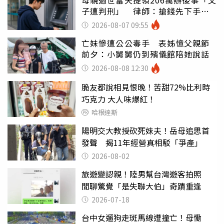
母親過世當天提領206萬辦後事「父
子遭判刑」 律師：搶錢先下手是
罪
2026-08-07 09:55
亡妹慘遭公公毒手 表姊憶父親節
前夕：小舅舅仍到殯儀館陪她說話
2026-08-08 12:30
脆友都說相見恨晚！苦甜72%比利時
巧克力 大人味爆紅！
哈根達斯
陽明交大教授砍死妹夫！岳母追思首
發聲 揭11年經營真相駁「爭產」
2026-08-02
旅遊變認親！陸男幫台灣遊客拍照
閒聊驚覺「是失聯大伯」奇蹟重逢
2026-07-18
台中女遛狗走斑馬線遭撞亡！母慟