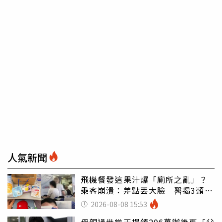
人氣新聞
飛機餐發這果汁爆「廁所之亂」？
乘客崩潰：差點丟大臉 醫揭3類人
別亂喝
2026-08-08 15:53