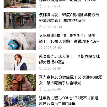
還扯
2026-07-31
檳榔攤助攻！85度C騎樓擺桌椅被告
檢翻28年舊判決認證非竊佔
2026-07-30
父親群組1句「8／8快到了」掀熱
議！ 10萬人笑翻：高鐵疏運也沒列
父親節
2026-08-02
慈濟遭詐走10.6億！ 李怡貞曝女律
師背景提4疑點
2026-08-07
深入森林10分鐘藏屍！父涉殺害9歲愛
女 恐怖藏屍手法全曝光
2026-08-04
逃票告性騷1／OL省172元不甘被逮
反控台鐵員工6度騷擾