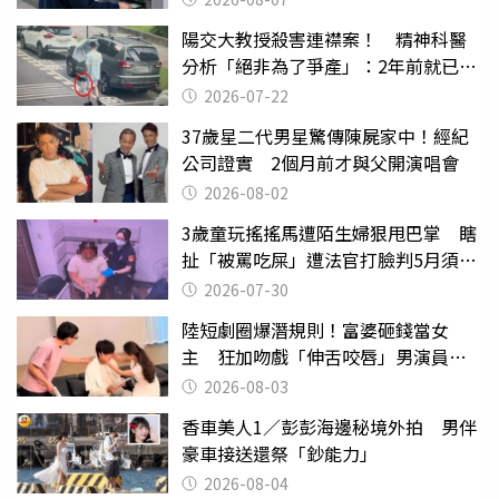
陽交大教授殺害連襟案！ 精神科醫
分析「絕非為了爭產」：2年前就已言
行詭異
2026-07-22
37歲星二代男星驚傳陳屍家中！經紀
公司證實 2個月前才與父開演唱會
2026-08-02
3歲童玩搖搖馬遭陌生婦狠甩巴掌 瞎
扯「被罵吃屎」遭法官打臉判5月須入
監
2026-07-30
陸短劇圈爆潛規則！富婆砸錢當女
主 狂加吻戲「伸舌咬唇」男演員崩
潰
2026-08-03
香車美人1／彭彭海邊秘境外拍 男伴
豪車接送還祭「鈔能力」
2026-08-04