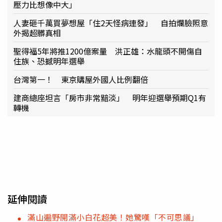
壓力比想像中大」
人妻砸千萬買夢想屋「住2天怪病連發」 自拍爛臉照意
外揭超髒真相
聖得福5年將推1200億案量 洪正雄：水龍頭不開傷自
住族、恐撼明年選舉
台灣第一！ 東京購屋外國人比例翻倍
建商總座坦言「房市非常黯淡」 明年迎選舉預期Q1有
轉機
延伸閱讀
滿山遍野開滿小白花超美！她驚嘆「不可思議」