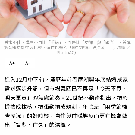
房市不佳，購屋不再比「手速」，而是比「功課」與「眼光」，首購
族迎來更能從容比較、理性挑選的「慢挑精選」黃金期。（示意圖／
PhotoAC）
A+
A-
進入12月中下旬，農曆年前看屋潮與年底結婚成家
需求逐步升溫，但市場氛圍已不再是「今天不買、
明天更貴」的焦慮節奏。21世紀不動產指出，把恐
慌換成檢核，把衝動換成規劃，年底是「用季節檢
查屋況」的好時機，自住與首購族反而更有機會做
出「買對、住久」的選擇。