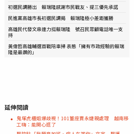
初選民調勝出 賴瑞隆感謝市民戰友、提三優先承諾
民進黨高雄市長初選民調揭 賴瑞隆極小差距獲勝
高雄民代發文串連力挺賴瑞隆 號召民眾顧電話唯一支
持
黃偉哲高雄輔選首戰陪車掃 表態「擁有市政經驗的賴瑞
隆是最讚的」
延伸閱讀
鬼塚虎櫃姐爆歧視！101董座賈永婕親處理 越南移
工嗨：能開心逛了
醫院貼「我願意加班、病人在等你」文宣 醫護