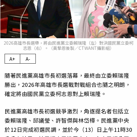
2026高雄市長選舉，將由民進黨立委賴瑞隆（左）對決國民黨立委柯
志恩（右）。（黃摯恩後製／CTWANT攝影組）
A+
A-
隨著民進黨高雄市長初選落幕，最終由立委賴瑞隆
勝出，2026年高雄市長選戰對戰組合也隨之明朗，
確定將由國民黨立委柯志恩對上賴瑞隆。
民進黨高雄市長初選競爭激烈，角逐提名者包括立
委賴瑞隆、邱議瑩、許智傑與林岱樺。民進黨中央
於12日完成初選民調，並於今（13）日上午11時30