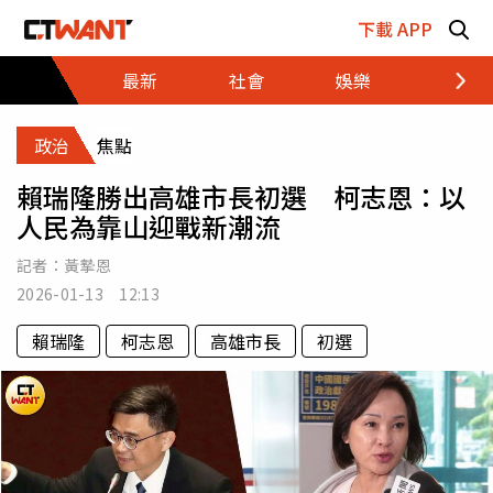
跳至主要內容區塊
下載 APP
最新
社會
娛樂
財經
政治
焦點
賴瑞隆勝出高雄市長初選 柯志恩：以
人民為靠山迎戰新潮流
記者：
黃摯恩
2026-01-13 12:13
賴瑞隆
柯志恩
高雄市長
初選