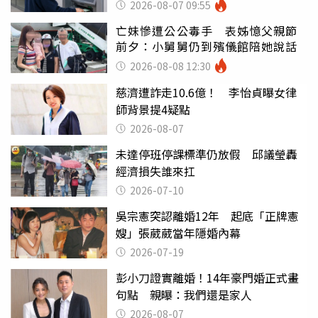
罪
2026-08-07 09:55
亡妹慘遭公公毒手 表姊憶父親節
前夕：小舅舅仍到殯儀館陪她說話
2026-08-08 12:30
慈濟遭詐走10.6億！ 李怡貞曝女律
師背景提4疑點
2026-08-07
未達停班停課標準仍放假 邱議瑩轟
經濟損失誰來扛
2026-07-10
吳宗憲突認離婚12年 起底「正牌憲
嫂」張葳葳當年隱婚內幕
2026-07-19
彭小刀證實離婚！14年豪門婚正式畫
句點 親曝：我們還是家人
2026-08-07