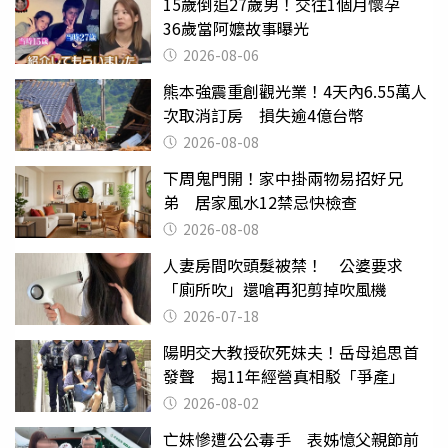
15歲倒追27歲男！交往1個月懷孕
36歲當阿嬤故事曝光
2026-08-06
熊本強震重創觀光業！4天內6.55萬人
次取消訂房 損失逾4億台幣
2026-08-08
下周鬼門開！家中掛兩物易招好兄
弟 居家風水12禁忌快檢查
2026-08-08
人妻房間吹頭髮被禁！ 公婆要求
「廁所吹」還嗆再犯剪掉吹風機
2026-07-18
陽明交大教授砍死妹夫！岳母追思首
發聲 揭11年經營真相駁「爭產」
2026-08-02
亡妹慘遭公公毒手 表姊憶父親節前