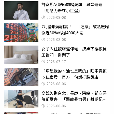
許富凱父親節開唱淚崩 思念爸爸
「用念力帶來小巨蛋」
2026-08-08
7月營收再創高！ 「這家」散熱廠周
漲近30%站穩4000大關
2026-08-08
女子入住飯店遇停電 摸黑下樓被員
工告知：倒閉了
2026-07-17
「車是我的、油也是我的」睡車竟被
收住宿費 官方一句話打臉飯店
2026-08-06
高雄欠到台北！長庚、榮總、部立醫
院都受害 「醫療暴力男」離譜紀錄
曝光
2026-08-06