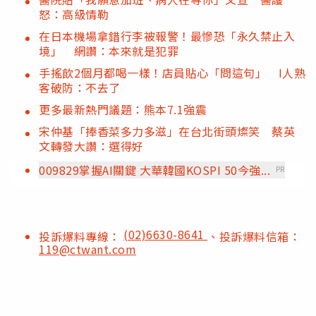
怒：高級情勒
在日本機場拿錯行李被報警！最慘恐「永久禁止入
境」 網讚：本來就是犯罪
手搖飲2個月都喝一樣！店員貼心「問這句」 I人熟
客破防：不去了
更多最新熱門議題：熊本7.1強震
宋仲基「捧香菜多力多滋」在台北街頭燦笑 蔡英
文轉發大讚：選得好
009829掌握AI關鍵 大華韓國KOSPI 50今強...
PR
(02)6630-8641
投訴爆料專線：
、投訴爆料信箱：
119@ctwant.com