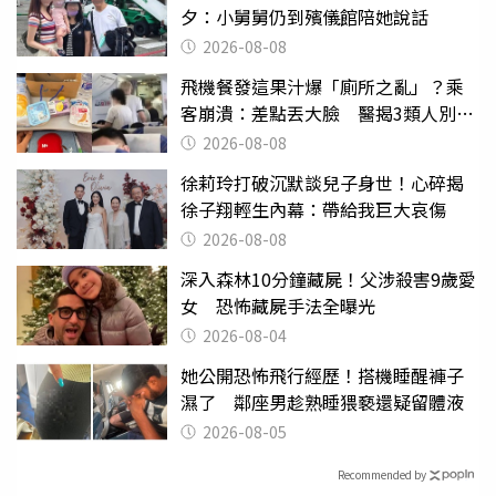
夕：小舅舅仍到殯儀館陪她說話
2026-08-08
飛機餐發這果汁爆「廁所之亂」？乘
客崩潰：差點丟大臉 醫揭3類人別亂
喝
2026-08-08
徐莉玲打破沉默談兒子身世！心碎揭
徐子翔輕生內幕：帶給我巨大哀傷
2026-08-08
深入森林10分鐘藏屍！父涉殺害9歲愛
女 恐怖藏屍手法全曝光
2026-08-04
她公開恐怖飛行經歷！搭機睡醒褲子
濕了 鄰座男趁熟睡猥褻還疑留體液
2026-08-05
Recommended by