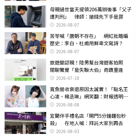
母親過世當天提領206萬辦後事「父子
遭判刑」 律師：搶錢先下手是罪
2026-08-07
苦苓喊「唐朝不存在」 網紅批瞎編
歷史：李白、杜甫用鮮卑文寫詩？
2026-08-07
旅遊變認親！陸男幫台灣遊客拍照
閒聊驚覺「是失聯大伯」奇蹟重逢
2026-07-18
寬魚營收衰退原因太誠實！「點名王
心凌、楊丞琳」網笑翻：財報透明度
滿分
2026-08-08
宜蘭伴手禮名店「開門5分鐘麵包秒
殺」 在地人喊：拜託大家別再去
2026-08-03