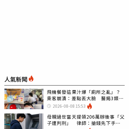
人氣新聞
飛機餐發這果汁爆「廁所之亂」？
乘客崩潰：差點丟大臉 醫揭3類人
別亂喝
2026-08-08 15:53
母親過世當天提領206萬辦後事「父
子遭判刑」 律師：搶錢先下手是