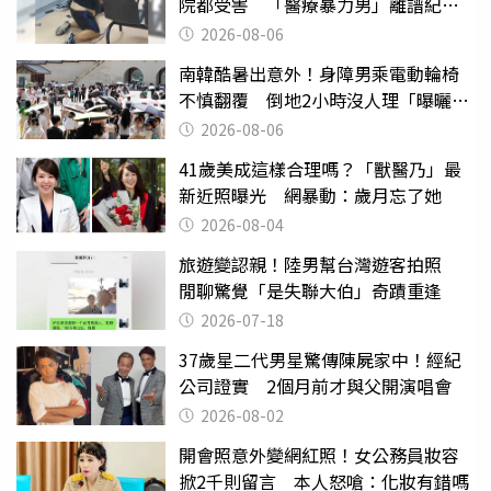
院都受害 「醫療暴力男」離譜紀錄
曝光
2026-08-06
南韓酷暑出意外！身障男乘電動輪椅
不慎翻覆 倒地2小時沒人理「曝曬
亡」
2026-08-06
41歲美成這樣合理嗎？「獸醫乃」最
新近照曝光 網暴動：歲月忘了她
2026-08-04
旅遊變認親！陸男幫台灣遊客拍照
閒聊驚覺「是失聯大伯」奇蹟重逢
2026-07-18
37歲星二代男星驚傳陳屍家中！經紀
公司證實 2個月前才與父開演唱會
2026-08-02
開會照意外變網紅照！女公務員妝容
掀2千則留言 本人怒嗆：化妝有錯嗎