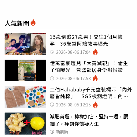
人氣新聞
15歲倒追27歲男！交往1個月懷
孕 36歲當阿嬤故事曝光
2026-08-06 17:04
億萬富豪遭兒「大義滅親」！偷生
子怕曝光 竟盜鄰居身份辦假證落
戶
2026-08-06 17:53
二伯Hahababy千元童裝標示「內外
層皆純棉」 SGS檢測證明：內裡
100%聚酯纖維
2026-08-05 12:15
減肥首選，檸檬加它，堅持一週，腰
細了，瘦到你懷疑人生
新素簡