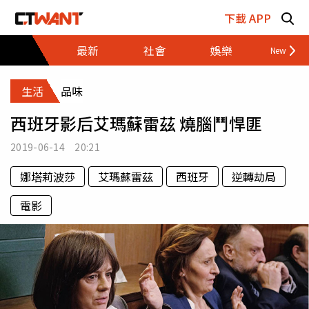
跳至主要內容區塊
下載 APP
最新
社會
娛樂
財經
生活
品味
西班牙影后艾瑪蘇雷茲 燒腦鬥悍匪
2019-06-14 20:21
娜塔莉波莎
艾瑪蘇雷茲
西班牙
逆轉劫局
電影