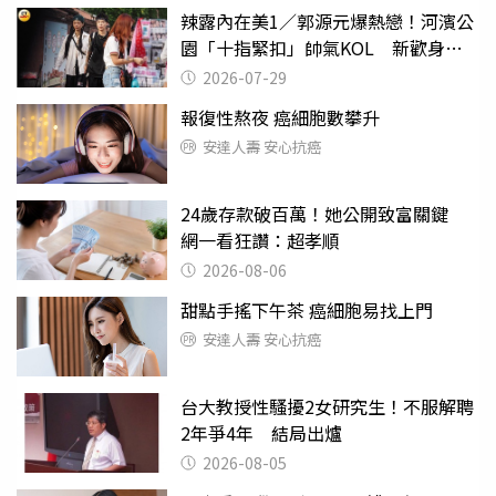
辣露內在美1／郭源元爆熱戀！河濱公
園「十指緊扣」帥氣KOL 新歡身份
曝光
2026-07-29
報復性熬夜 癌細胞數攀升
安達人壽 安心抗癌
24歲存款破百萬！她公開致富關鍵
網一看狂讚：超孝順
2026-08-06
甜點手搖下午茶 癌細胞易找上門
安達人壽 安心抗癌
台大教授性騷擾2女研究生！不服解聘
2年爭4年 結局出爐
2026-08-05