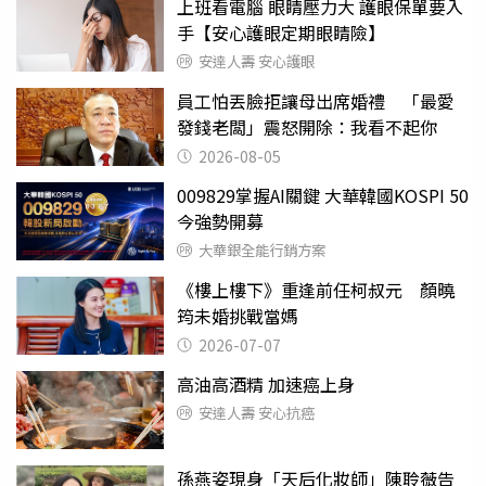
上班看電腦 眼睛壓力大 護眼保單要入
手【安心護眼定期眼睛險】
安達人壽 安心護眼
員工怕丟臉拒讓母出席婚禮 「最愛
發錢老闆」震怒開除：我看不起你
2026-08-05
009829掌握AI關鍵 大華韓國KOSPI 50
今強勢開募
大華銀全能行銷方案
《樓上樓下》重逢前任柯叔元 顏曉
筠未婚挑戰當媽
2026-07-07
高油高酒精 加速癌上身
安達人壽 安心抗癌
孫燕姿現身「天后化妝師」陳聆薇告