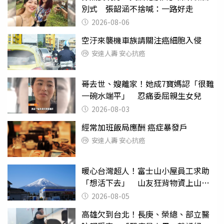
別式 張韶涵不捨喊：一路好走
2026-08-06
空汙來襲機車族請關注癌細胞入侵
安達人壽 安心抗癌
哥去世、嫂離家！她成7寶媽認「很難
一碗水端平」 忍痛委屈親生女兒
2026-08-03
經常加班飯局應酬 癌症暴發戶
安達人壽 安心抗癌
暖心台灣超人！富士山小屋員工求助
「想活下去」 山友狂背物資上山：
台灣真的是寶島
2026-08-05
高雄欠到台北！長庚、榮總、部立醫