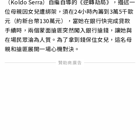
（Koldo Serra）自編自導的《逆轉劫局》，描述一
位母親因女兒遭綁架，須在24小時內籌到3萬5千歐
元（約新台幣130萬元），當她在銀行快完成貸款
手續時，兩個蒙面搶匪突然闖入銀行搶錢，讓她與
在場民眾淪為人質。為了拿到錢保住女兒，這名母
親和搶匪展開一場心機對決。