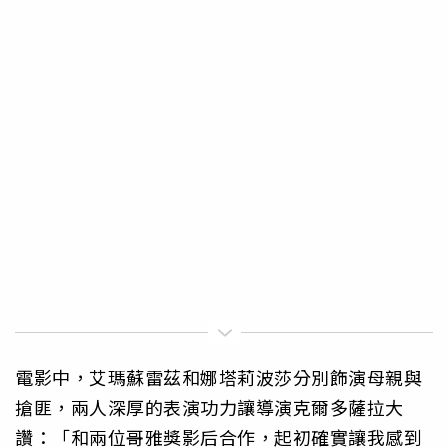
電影中，艾瑪蘇雷茲和娜塔莉波莎分別飾演母親與
搶匪，兩人深厚的表演功力讓導演克爾多薩拉大
讚：「和兩位哥雅獎影后合作，起初確實讓我感到