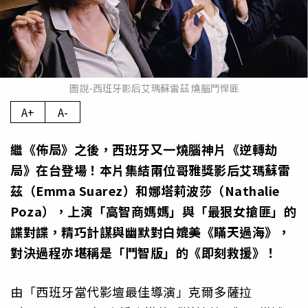
圖說-西班牙影后艾瑪蘇雷茲 燒腦鬥悍匪
A+
A-
繼《佈局》之後，西班牙又一燒腦神片《逆轉劫
局》在台登場！本片集結兩位哥雅獎影后艾瑪蘇雷
茲（Emma Suarez）和娜塔莉波莎（Nathalie
Poza），上演「高智商媽媽」與「最狠女搶匪」的
諜對諜，精巧計謀與幽默對白媲美《瞞天過海》，
對決過程亦堪稱是「鬥智版」的《即刻救援》！
由「西班牙當代影壇最佳導演」克爾多薩拉