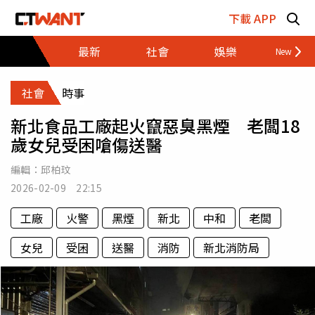
跳至主要內容區塊
下載 APP
最新
社會
娛樂
財經
社會
時事
新北食品工廠起火竄惡臭黑煙 老闆18
歲女兒受困嗆傷送醫
編輯：
邱柏玟
2026-02-09 22:15
工廠
火警
黑煙
新北
中和
老闆
女兒
受困
送醫
消防
新北消防局