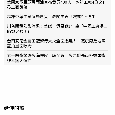
美國家電巨頭惠而浦宣布裁員400人 冰箱工廠4分之1
員工丟飯碗
高雄茶葉工廠凌晨惡火 老闆夫妻「2樓跳下逃生」
川普關稅陰影消退！美媒：貿易戰1年後「中國工廠港口
仍燈火通明」
台南安南金屬工廠驚傳大火全面燃燒！ 鐵皮廠房塌陷
空拍畫面曝光
太平暗夜驚爆火海鐵皮工廠全毀 火光照亮街區機車遭
殃幸無人傷亡
延伸閱讀