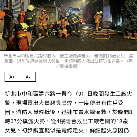
新北市中和區建六路67巷內一間工廠電線走火，老闆的18歲女兒一度
受困，消防隊迅速控制火勢後，也順利將人救出並預防性送醫。（圖
／翻攝畫面）
A+
A-
新北市中和區建六路一帶今（9）日晚間發生工廠火
警，現場竄出大量惡臭黑煙，一度傳出有住戶受
困。消防人員趕抵後，迅速布置水線灌救，於晚間8
時07分撲滅火勢，從4樓陽台救出工廠老闆的18歲
女兒。初步調查疑似是電線走火，詳細起火原因仍