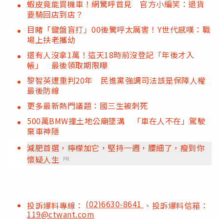
蝦皮竟能買機車！網驚呼首見 官方小編笑：退貨
要騎回店到店？
目睹「鍵盤盲打」00後驚呼太厲害！Y世代感嘆：職
場上扶老攜幼
還有人沒拿1萬！這天18時前沒登記「年後才入
帳」 最後領取期限曝
黎智英遭重判20年 民進黨強調司法該是保障人權
最後防線
更多最新熱門議題：國三生被刺死
500萬BMW撞土地公廟墜溝 「車在人不在」駕駛
棄車神隱
減肥首選，檸檬加它，堅持一週，腰細了，瘦到你
懷疑人生
PR
(02)6630-8641
投訴爆料專線：
、投訴爆料信箱：
119@ctwant.com