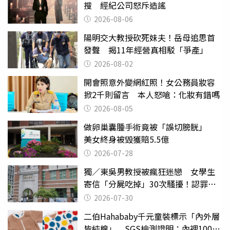
搜 經紀公司怒斥造謠
2026-08-06
陽明交大教授砍死妹夫！岳母追思首
發聲 揭11年經營真相駁「爭產」
2026-08-02
開會照意外變網紅照！女公務員妝容
掀2千則留言 本人怒嗆：化妝有錯嗎
2026-08-05
做卵巢囊腫手術竟被「誤切膀胱」
美女終身被毀獲賠5.5億
2026-07-28
獨／東吳男教授被瘋狂迷戀 女學生
寄信「分屍吃掉」30次騷擾！認罪免
關
2026-07-30
二伯Hahababy千元童裝標示「內外層
皆純棉」 SGS檢測證明：內裡100%