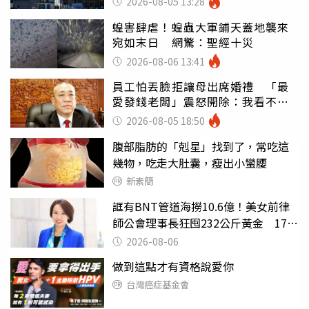
2026-08-05 13:28
蝗害肆虐！蝗蟲大軍鋪天蓋地襲來
宛如末日 網驚：聖經十災
2026-08-06 13:41
員工怕丟臉拒讓母出席婚禮 「最
愛發錢老闆」震怒開除：我看不起
你
2026-08-05 18:50
腹部脂肪的「剋星」找到了，常吃這
幾物，吃走大肚囊，瘦出小蠻腰
新素簡
誆有BNT管道海撈10.6億！美女前律
師公會理事長狂囤232公斤黃金 17人
遭起訴
2026-08-06
做到這點才有資格說愛你
台灣癌症基金會