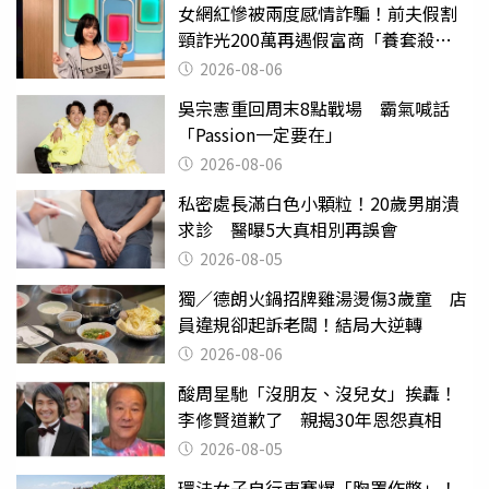
女網紅慘被兩度感情詐騙！前夫假割
頸詐光200萬再遇假富商「養套殺
2000萬」
2026-08-06
吳宗憲重回周末8點戰場 霸氣喊話
「Passion一定要在」
2026-08-06
私密處長滿白色小顆粒！20歲男崩潰
求診 醫曝5大真相別再誤會
2026-08-05
獨／德朗火鍋招牌雞湯燙傷3歲童 店
員違規卻起訴老闆！結局大逆轉
2026-08-06
酸周星馳「沒朋友、沒兒女」挨轟！
李修賢道歉了 親揭30年恩怨真相
2026-08-05
環法女子自行車賽爆「胸罩作弊」！