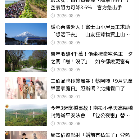
空氣阻力可降3.6％ 官方急出手
2026-08-05
暖心台灣超人！富士山小屋員工求助
「想活下去」 山友狂背物資上山：
台灣真的是寶島
2026-08-05
曾年收破4千萬！他坐擁豪宅名車一夕
之間「啪！沒了」 如今卻說更富有
2026-08-05
二伯品牌抄襲風暴！蔡阿嘎「9月兒童
樂園家庭日」照辦嗎？北捷鬆口了
2026-08-01
今年3起墜橋事故！南投小半天高架橋
封路辦平安法會 「包公夜審」替亡
魂伸冤
2026-08-06
周杰倫遭影射「婚前有私生子」登熱