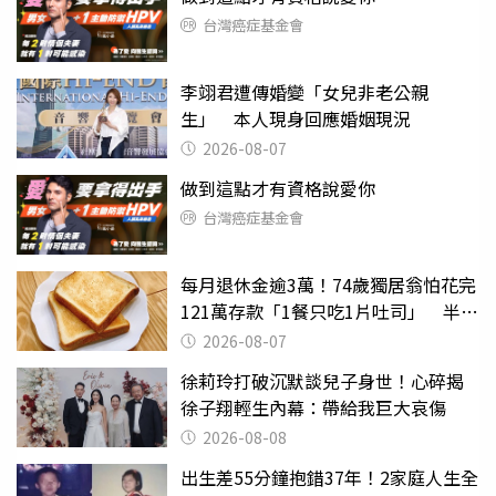
台灣癌症基金會
李翊君遭傳婚變「女兒非老公親
生」 本人現身回應婚姻現況
2026-08-07
做到這點才有資格說愛你
台灣癌症基金會
每月退休金逾3萬！74歲獨居翁怕花完
121萬存款「1餐只吃1片吐司」 半年
後暴瘦嚇壞女兒
2026-08-07
徐莉玲打破沉默談兒子身世！心碎揭
徐子翔輕生內幕：帶給我巨大哀傷
2026-08-08
出生差55分鐘抱錯37年！2家庭人生全