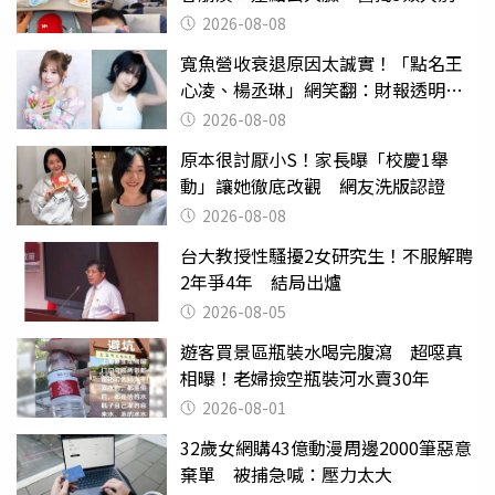
喝
2026-08-08
寬魚營收衰退原因太誠實！「點名王
心凌、楊丞琳」網笑翻：財報透明度
滿分
2026-08-08
原本很討厭小S！家長曝「校慶1舉
動」讓她徹底改觀 網友洗版認證
2026-08-08
台大教授性騷擾2女研究生！不服解聘
2年爭4年 結局出爐
2026-08-05
遊客買景區瓶裝水喝完腹瀉 超噁真
相曝！老婦撿空瓶裝河水賣30年
2026-08-01
32歲女網購43億動漫周邊2000筆惡意
棄單 被捕急喊：壓力太大