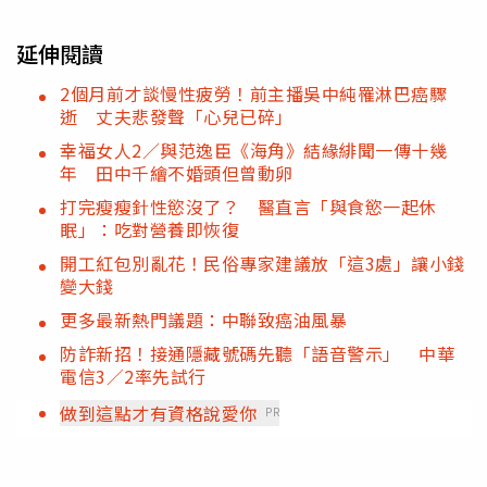
延伸閱讀
2個月前才談慢性疲勞！前主播吳中純罹淋巴癌驟
逝 丈夫悲發聲「心兒已碎」
幸福女人2／與范逸臣《海角》結緣緋聞一傳十幾
年 田中千繪不婚頭但曾動卵
打完瘦瘦針性慾沒了？ 醫直言「與食慾一起休
眠」：吃對營養即恢復
開工紅包別亂花！民俗專家建議放「這3處」讓小錢
變大錢
更多最新熱門議題：中聯致癌油風暴
防詐新招！接通隱藏號碼先聽「語音警示」 中華
電信3／2率先試行
做到這點才有資格說愛你
PR