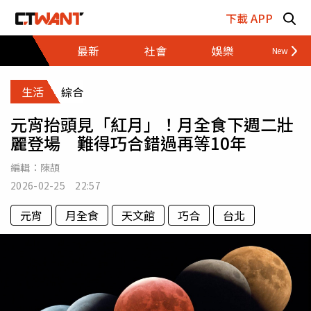
跳至主要內容區塊
下載 APP
最新
社會
娛樂
財經
生活
綜合
元宵抬頭見「紅月」！月全食下週二壯
麗登場 難得巧合錯過再等10年
編輯：
陳頡
2026-02-25 22:57
元宵
月全食
天文館
巧合
台北