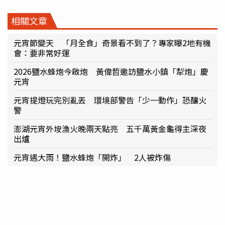
相關文章
元宵節變天 「月全食」奇景看不到了？專家曝2地有機
會：要非常好運
2026鹽水蜂炮今啟炮 黃偉哲邀訪鹽水小鎮「犁炮」慶
元宵
元宵提燈玩完別亂丟 環境部警告「少一動作」恐釀火
警
澎湖元宵外垵漁火晚兩天點亮 五千萬黃金龜得主深夜
出爐
元宵遇大雨！鹽水蜂炮「開炸」 2人被炸傷