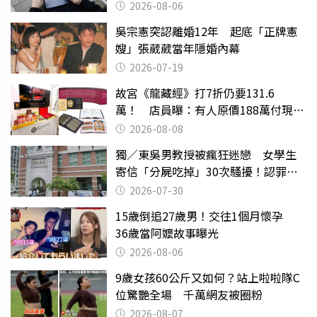
2026-08-06
吳宗憲突認離婚12年 起底「正牌憲
嫂」張葳葳當年隱婚內幕
2026-07-19
故宮《龍藏經》打7折仍要131.6
萬！ 店員曝：有人原價188萬付現購
買
2026-08-08
獨／東吳男教授被瘋狂迷戀 女學生
寄信「分屍吃掉」30次騷擾！認罪免
關
2026-07-30
15歲倒追27歲男！交往1個月懷孕
36歲當阿嬤故事曝光
2026-08-06
9歲女孩60公斤又如何？站上啦啦隊C
位驚艷全場 千萬網友被圈粉
2026-08-07