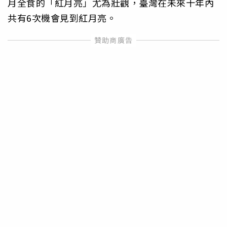
月全食的「紅月亮」尤為壯觀，臺灣在未來十年內
共有6次機會見到紅月亮。