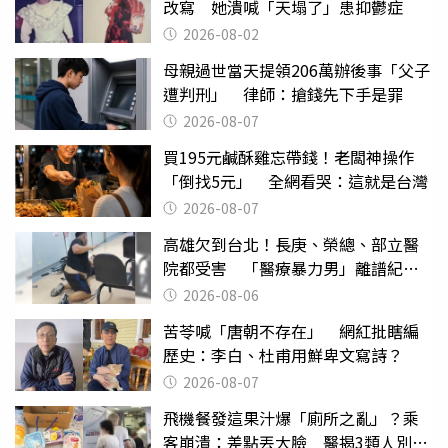
改寫 她潰喊「天塌了」患抑鬱症
2026-08-02
母親過世當天提領206萬辦後事「父子
遭判刑」 律師：搶錢先下手是罪
2026-08-07
買195元鹹酥雞忘帶錢！老闆神操作
「倒找5元」 全網看哭：這就是台灣
2026-08-07
高雄欠到台北！長庚、榮總、部立醫
院都受害 「醫療暴力男」離譜紀錄
曝光
2026-08-06
苦苓喊「唐朝不存在」 網紅批瞎編
歷史：李白、杜甫用鮮卑文寫詩？
2026-08-07
飛機餐發這果汁爆「廁所之亂」？乘
客崩潰：差點丟大臉 醫揭3類人別亂