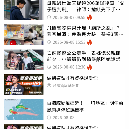
母親過世當天提領206萬辦後事「父
子遭判刑」 律師：搶錢先下手是
罪
2026-08-07 09:55
飛機餐發這果汁爆「廁所之亂」？
乘客崩潰：差點丟大臉 醫揭3類人
別亂喝
2026-08-08 15:53
亡妹慘遭公公毒手 表姊憶父親節
前夕：小舅舅仍到殯儀館陪她說話
2026-08-08 12:30
做到這點才有資格說愛你
台灣癌症基金會
白海豚颱風逼近！ 「7地區」明午前
風雨達停班課標準
2026-08-08
做到這點才有資格說愛你