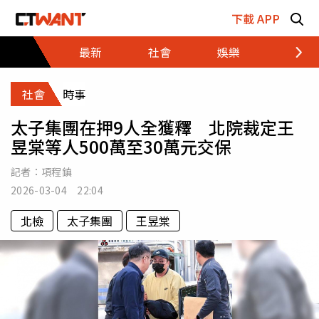
跳至主要內容區塊
下載 APP
最新
社會
娛樂
財經
社會
時事
太子集團在押9人全獲釋 北院裁定王
昱棠等人500萬至30萬元交保
記者：
項程鎮
2026-03-04 22:04
北檢
太子集團
王昱棠