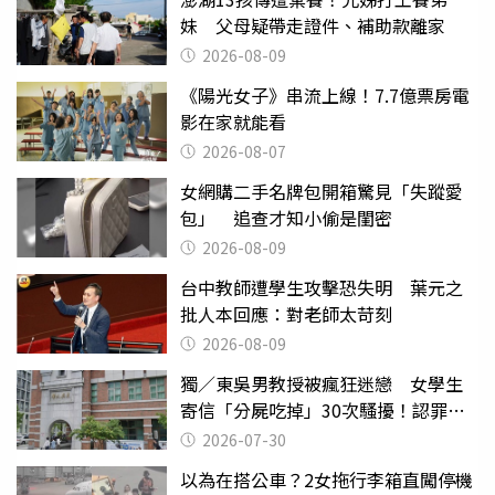
妹 父母疑帶走證件、補助款離家
2026-08-09
《陽光女子》串流上線！7.7億票房電
影在家就能看
2026-08-07
女網購二手名牌包開箱驚見「失蹤愛
包」 追查才知小偷是閨密
2026-08-09
台中教師遭學生攻擊恐失明 葉元之
批人本回應：對老師太苛刻
2026-08-09
獨／東吳男教授被瘋狂迷戀 女學生
寄信「分屍吃掉」30次騷擾！認罪免
關
2026-07-30
以為在搭公車？2女拖行李箱直闖停機