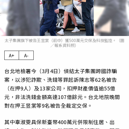
太子集團旗下被告王昱棠（前中）獲500萬元交保及科技監控。（圖
／報系資料照）
A+
A-
台北地檢署今（3月4日）偵結太子集團跨國詐騙
案，以涉犯詐欺、洗錢等罪起訴陳志等62名被告
（在押9人）及13家公司，扣押財產價值逾55億
元，非法洗錢金額高達107億餘元。台北地院晚間
對在押王昱棠等9名被告全裁定交保。
其中辜淑雯具保新臺幣400萬元併限制住居、出