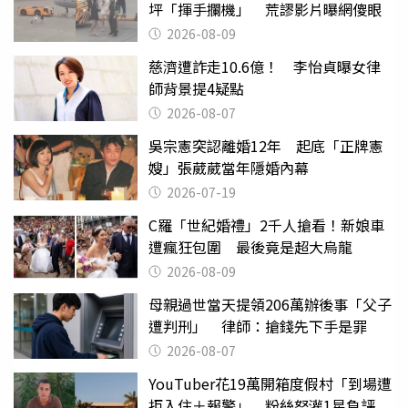
坪「揮手攔機」 荒謬影片曝網傻眼
2026-08-09
慈濟遭詐走10.6億！ 李怡貞曝女律
師背景提4疑點
2026-08-07
吳宗憲突認離婚12年 起底「正牌憲
嫂」張葳葳當年隱婚內幕
2026-07-19
C羅「世紀婚禮」2千人搶看！新娘車
遭瘋狂包圍 最後竟是超大烏龍
2026-08-09
母親過世當天提領206萬辦後事「父子
遭判刑」 律師：搶錢先下手是罪
2026-08-07
YouTuber花19萬開箱度假村「到場遭
拒入住＋報警」 粉絲怒灌1星負評