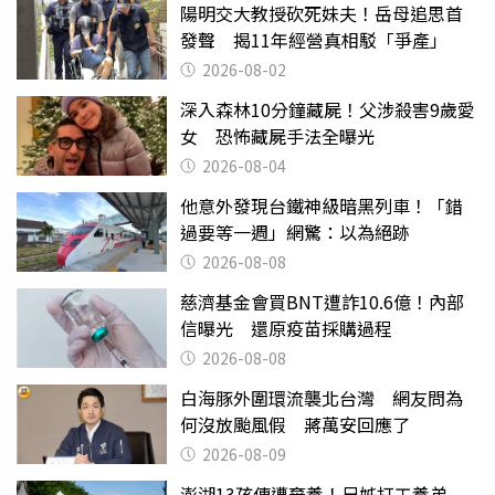
陽明交大教授砍死妹夫！岳母追思首
發聲 揭11年經營真相駁「爭產」
2026-08-02
深入森林10分鐘藏屍！父涉殺害9歲愛
女 恐怖藏屍手法全曝光
2026-08-04
他意外發現台鐵神級暗黑列車！「錯
過要等一週」網驚：以為絕跡
2026-08-08
慈濟基金會買BNT遭詐10.6億！內部
信曝光 還原疫苗採購過程
2026-08-08
白海豚外圍環流襲北台灣 網友問為
何沒放颱風假 蔣萬安回應了
2026-08-09
澎湖13孩傳遭棄養！兄姊打工養弟