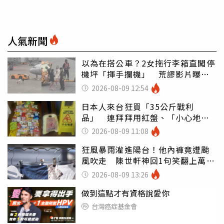
人氣新聞
以為在搭公車？2女拖行李箱直闖停
機坪「揮手攔機」 荒謬影片曝網
傻眼
2026-08-09 12:54
日本人來台狂買「35公斤戰利
品」 連拜拜用紅盤、「小心地
滑」告示牌也帶回家
2026-08-09 11:08
狂風暴雨灌進陽台！他內褲竟遭颱
風吹走 陳世軒神回1句笑翻上萬網
友
2026-08-09 13:26
做到這點才有資格說愛你
台灣癌症基金會