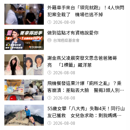
外籍車手來台「領完就跑」！4人快閃
犯案全栽了 機場也逃不掉
2026-08-09
做到這點才有資格說愛你
台灣癌症基金會
謝金燕父凌晨突發文思念爸爸豬哥
亮 「1標籤」藏洋蔥
2026-08-08
飛機餐發這果汁爆「廁所之亂」？乘
客崩潰：差點丟大臉 醫揭3類人別亂
喝
2026-08-08
55歲女攀「八大秀」失聯4天！同行山
友已獲救 女兒急求助：剩我媽媽還
沒找到
2026-08-08