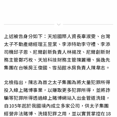
上述被告身分如下：天旭國際人資長辜淑雯、台灣
太子不動產總經理王昱棠、李添特助李守禮、李添
司機邱子恩、尼爾創新負責人林揚茂、尼爾創新財
務主管鄭巧枚、天旭科技財務主管陳麗珊、吳逸先
集團在台帳房王俊國、雪茄館水房負責人陳韋志。
北檢指出，陳志為首之太子集團為將大量犯罪所得
投入線上賭博事業，以賺取更多犯罪所得，並將詐
騙等犯罪所得透過線上賭博網站入出金管道洗錢，
自105年起於我國境內成立多家公司，供太子集團
經營非法賭博、洗錢犯罪之用，並以實質掌控在18