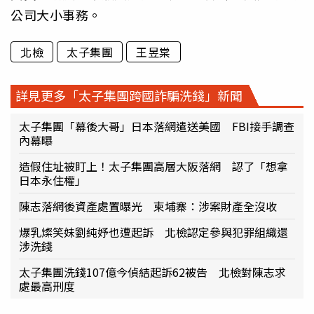
公司大小事務。
北檢
太子集團
王昱棠
詳見更多「太子集團跨國詐騙洗錢」新聞
太子集團「幕後大哥」日本落網遣送美國 FBI接手調查
內幕曝
造假住址被盯上！太子集團高層大阪落網 認了「想拿
日本永住權」
陳志落網後資產處置曝光 柬埔寨：涉案財產全沒收
爆乳燦笑妹劉純妤也遭起訴 北檢認定參與犯罪組織還
涉洗錢
太子集團洗錢107億今偵結起訴62被告 北檢對陳志求
處最高刑度