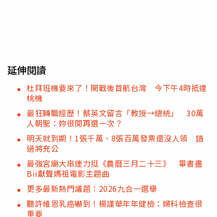
延伸閱讀
杜拜班機要來了！開戰後首航台灣 今下午4時抵達
桃機
最狂轉職經歷！蔡英文留言「教授→總統」 30萬
人朝聖：妳很閒再選一次？
明天就到期！1張千萬、8張百萬發票還沒人領 錯
過將充公
最強宮廟大串連力挺《農曆三月二十三》 畢書盡
Bii獻聲媽祖電影主題曲
更多最新熱門議題：2026九合一選舉
聽許維恩乳癌嚇到！楊謹華年年健檢：婦科檢查很
重要