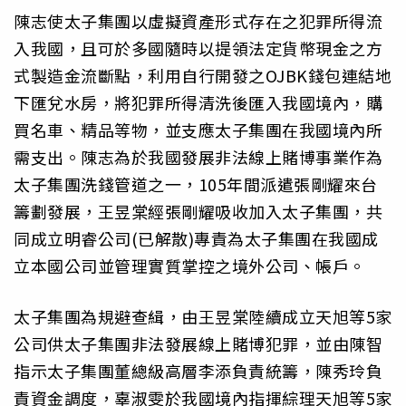
陳志使太子集團以虛擬資產形式存在之犯罪所得流
入我國，且可於多國隨時以提領法定貨幣現金之方
式製造金流斷點，利用自行開發之OJBK錢包連結地
下匯兌水房，將犯罪所得清洗後匯入我國境內，購
買名車、精品等物，並支應太子集團在我國境內所
需支出。陳志為於我國發展非法線上賭博事業作為
太子集團洗錢管道之一，105年間派遣張剛耀來台
籌劃發展，王昱棠經張剛耀吸收加入太子集團，共
同成立明睿公司(已解散)專責為太子集團在我國成
立本國公司並管理實質掌控之境外公司、帳戶。
太子集團為規避查緝，由王昱棠陸續成立天旭等5家
公司供太子集團非法發展線上賭博犯罪，並由陳智
指示太子集團董總級高層李添負責統籌，陳秀玲負
責資金調度，辜淑雯於我國境內指揮綜理天旭等5家