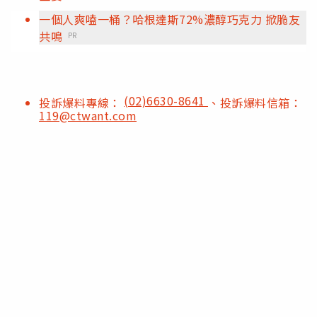
一個人爽嗑一桶？哈根達斯72%濃醇巧克力 掀脆友
共鳴
PR
(02)6630-8641
投訴爆料專線：
、投訴爆料信箱：
119@ctwant.com