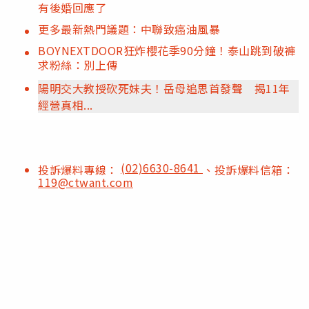
有後婚回應了
更多最新熱門議題：中聯致癌油風暴
BOYNEXTDOOR狂炸櫻花季90分鐘！泰山跳到破褲
求粉絲：別上傳
陽明交大教授砍死妹夫！岳母追思首發聲 揭11年
經營真相...
(02)6630-8641
投訴爆料專線：
、投訴爆料信箱：
119@ctwant.com