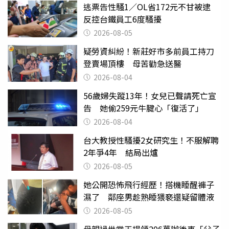
逃票告性騷1／OL省172元不甘被逮
反控台鐵員工6度騷擾
2026-08-05
疑勞資糾紛！新莊好市多前員工持刀
登賣場頂樓 母苦勸急送醫
2026-08-04
56歲婦失蹤13年！女兒已聲請死亡宣
告 她偷259元牛腱心「復活了」
2026-08-04
台大教授性騷擾2女研究生！不服解聘
2年爭4年 結局出爐
2026-08-05
她公開恐怖飛行經歷！搭機睡醒褲子
濕了 鄰座男趁熟睡猥褻還疑留體液
2026-08-05