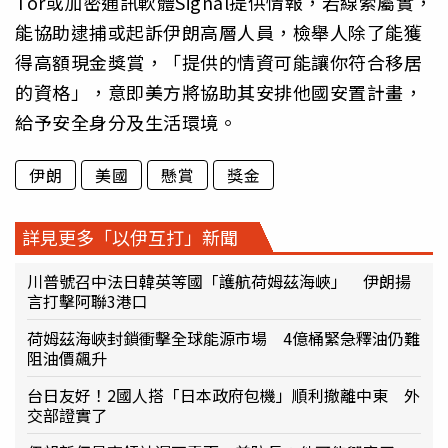
Tor或加密通訊軟體Signal提供情報，若線索屬實，
能協助逮捕或起訴伊朗高層人員，檢舉人除了能獲
得高額現金獎賞，「提供的情資可能讓你符合移居
的資格」，意即美方將協助其安排他國安置計畫，
給予安全身分及生活環境。
伊朗
美國
懸賞
獎金
詳見更多「以伊互打」新聞
川普號召中法日韓英等國「護航荷姆茲海峽」 伊朗揚
言打擊阿聯3港口
荷姆茲海峽封鎖衝擊全球能源市場 4億桶緊急釋油仍難
阻油價飆升
台日友好！2國人搭「日本政府包機」順利撤離中東 外
交部證實了