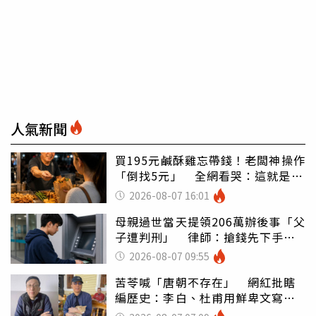
人氣新聞
買195元鹹酥雞忘帶錢！老闆神操作
「倒找5元」 全網看哭：這就是台
灣
2026-08-07 16:01
母親過世當天提領206萬辦後事「父
子遭判刑」 律師：搶錢先下手是
罪
2026-08-07 09:55
苦苓喊「唐朝不存在」 網紅批瞎
編歷史：李白、杜甫用鮮卑文寫
詩？