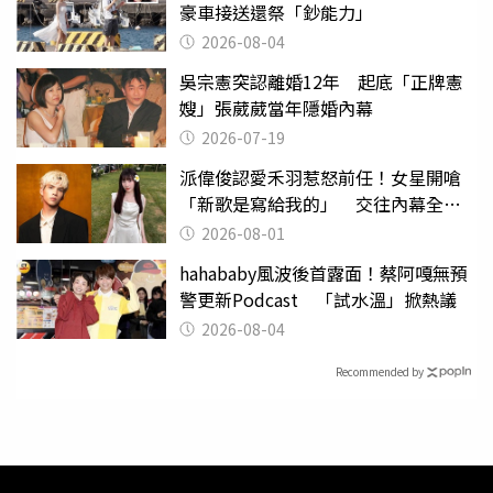
豪車接送還祭「鈔能力」
2026-08-04
吳宗憲突認離婚12年 起底「正牌憲
嫂」張葳葳當年隱婚內幕
2026-07-19
派偉俊認愛禾羽惹怒前任！女星開嗆
「新歌是寫給我的」 交往內幕全說
了
2026-08-01
hahababy風波後首露面！蔡阿嘎無預
警更新Podcast 「試水溫」掀熱議
2026-08-04
Recommended by