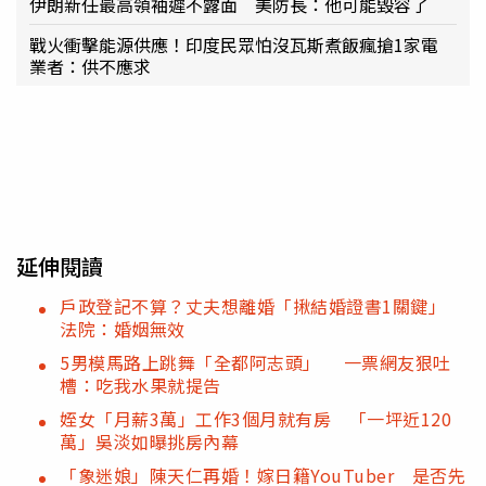
伊朗新任最高領袖遲不露面 美防長：他可能毀容了
戰火衝擊能源供應！印度民眾怕沒瓦斯煮飯瘋搶1家電
業者：供不應求
延伸閱讀
戶政登記不算？丈夫想離婚「揪結婚證書1關鍵」
法院：婚姻無效
5男模馬路上跳舞「全都阿志頭」 一票網友狠吐
槽：吃我水果就提告
姪女「月薪3萬」工作3個月就有房 「一坪近120
萬」吳淡如曝挑房內幕
「象迷娘」陳天仁再婚！嫁日籍YouTuber 是否先