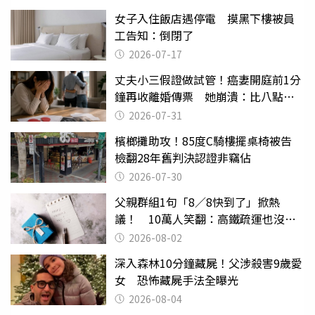
女子入住飯店遇停電 摸黑下樓被員
工告知：倒閉了
2026-07-17
丈夫小三假證做試管！癌妻開庭前1分
鐘再收離婚傳票 她崩潰：比八點檔
還扯
2026-07-31
檳榔攤助攻！85度C騎樓擺桌椅被告
檢翻28年舊判決認證非竊佔
2026-07-30
父親群組1句「8／8快到了」掀熱
議！ 10萬人笑翻：高鐵疏運也沒列
父親節
2026-08-02
深入森林10分鐘藏屍！父涉殺害9歲愛
女 恐怖藏屍手法全曝光
2026-08-04