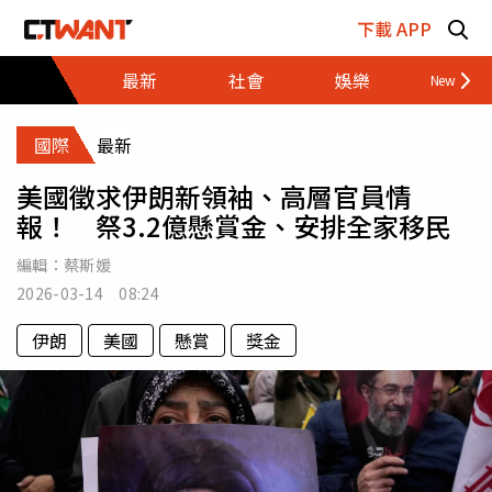
跳至主要內容區塊
下載 APP
最新
社會
娛樂
財經
國際
最新
美國徵求伊朗新領袖、高層官員情
報！ 祭3.2億懸賞金、安排全家移民
編輯：
蔡斯媛
2026-03-14 08:24
伊朗
美國
懸賞
獎金