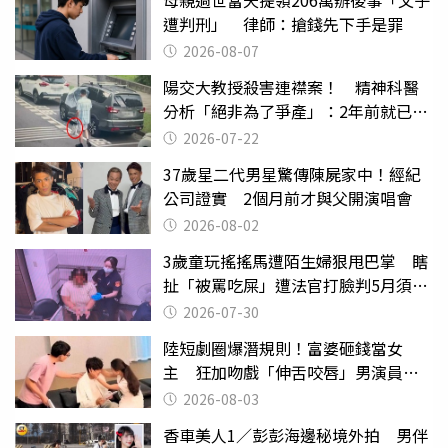
母親過世當天提領206萬辦後事「父子
遭判刑」 律師：搶錢先下手是罪
2026-08-07
陽交大教授殺害連襟案！ 精神科醫
分析「絕非為了爭產」：2年前就已言
行詭異
2026-07-22
37歲星二代男星驚傳陳屍家中！經紀
公司證實 2個月前才與父開演唱會
2026-08-02
3歲童玩搖搖馬遭陌生婦狠甩巴掌 瞎
扯「被罵吃屎」遭法官打臉判5月須入
監
2026-07-30
陸短劇圈爆潛規則！富婆砸錢當女
主 狂加吻戲「伸舌咬唇」男演員崩
潰
2026-08-03
香車美人1／彭彭海邊秘境外拍 男伴