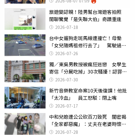
2026-08-07 07:09
旅遊變認親！陸男幫台灣遊客拍照
閒聊驚覺「是失聯大伯」奇蹟重逢
2026-07-18
台中女遛狗走斑馬線遭撞亡！母慟
「女兒隨媽祖修行去了」 駕駛過失
致死判9月
2026-07-26
獨／東吳男教授被瘋狂迷戀 女學生
寄信「分屍吃掉」30次騷擾！認罪免
關
2026-07-30
新竹音樂教室命案10天後復課！他批
「太冷血」 員工怒駁：閉上嘴
2026-07-17
中和兒媳遭公公砍百刀致死 閨密揭
「全家都惡魔」：丈夫在老婆時懷孕
摔東西
2026-07-28