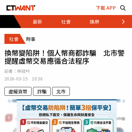
跳至主要內容區塊
下載 APP
最新
社會
娛樂
財經
社會
時事
換幣變陷阱！個人幣商都詐騙 北市警
提醒虛幣交易應循合法程序
記者：
林冠吟
2026-03-15 10:36
虛擬貨幣
詐騙
北市