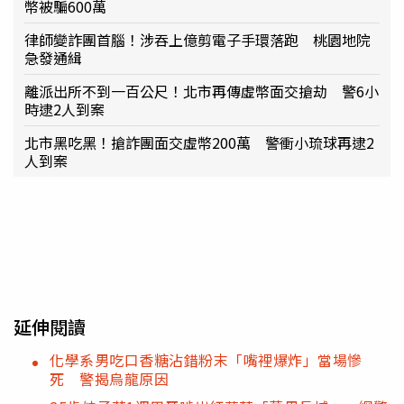
幣被騙600萬
律師變詐團首腦！涉吞上億剪電子手環落跑 桃園地院
急發通緝
離派出所不到一百公尺！北市再傳虛幣面交搶劫 警6小
時逮2人到案
北市黑吃黑！搶詐團面交虛幣200萬 警衝小琉球再逮2
人到案
延伸閱讀
化學系男吃口香糖沾錯粉末「嘴裡爆炸」當場慘
死 警揭烏龍原因