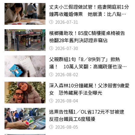
丈夫小三假證做試管！癌妻開庭前1分
鐘再收離婚傳票 她崩潰：比八點檔
還扯
2026-07-31
檳榔攤助攻！85度C騎樓擺桌椅被告
檢翻28年舊判決認證非竊佔
2026-07-30
父親群組1句「8／8快到了」掀熱
議！ 10萬人笑翻：高鐵疏運也沒列
父親節
2026-08-02
深入森林10分鐘藏屍！父涉殺害9歲愛
女 恐怖藏屍手法全曝光
2026-08-04
逃票告性騷1／OL省172元不甘被逮
反控台鐵員工6度騷擾
2026-08-05