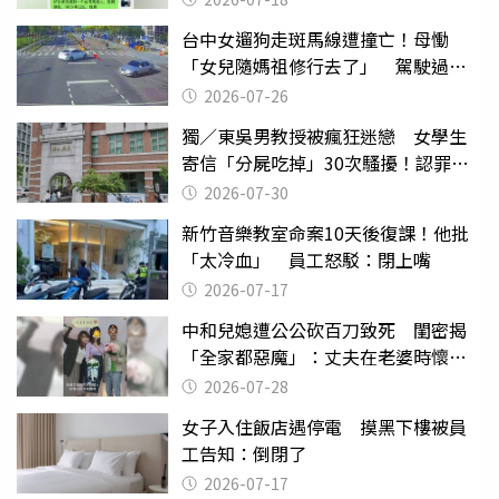
台中女遛狗走斑馬線遭撞亡！母慟
「女兒隨媽祖修行去了」 駕駛過失
致死判9月
2026-07-26
獨／東吳男教授被瘋狂迷戀 女學生
寄信「分屍吃掉」30次騷擾！認罪免
關
2026-07-30
新竹音樂教室命案10天後復課！他批
「太冷血」 員工怒駁：閉上嘴
2026-07-17
中和兒媳遭公公砍百刀致死 閨密揭
「全家都惡魔」：丈夫在老婆時懷孕
摔東西
2026-07-28
女子入住飯店遇停電 摸黑下樓被員
工告知：倒閉了
2026-07-17