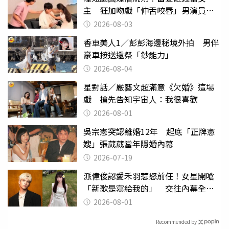
主 狂加吻戲「伸舌咬唇」男演員崩
潰
2026-08-03
香車美人1／彭彭海邊秘境外拍 男伴
豪車接送還祭「鈔能力」
2026-08-04
星對話／嚴藝文超滿意《欠婚》這場
戲 搶先告知宇宙人：我很喜歡
2026-08-01
吳宗憲突認離婚12年 起底「正牌憲
嫂」張葳葳當年隱婚內幕
2026-07-19
派偉俊認愛禾羽惹怒前任！女星開嗆
「新歌是寫給我的」 交往內幕全說
了
2026-08-01
Recommended by