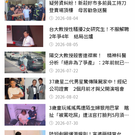
疑勞資糾紛！新莊好市多前員工持刀
登賣場頂樓 母苦勸急送醫
2026-08-04
台大教授性騷擾2女研究生！不服解聘
2年爭4年 結局出爐
2026-08-05
陽交大教授殺害連襟案！ 精神科醫
分析「絕非為了爭產」：2年前就已言
行詭異
2026-07-22
37歲星二代男星驚傳陳屍家中！經紀
公司證實 2個月前才與父開演唱會
2026-08-02
3歲童玩搖搖馬遭陌生婦狠甩巴掌 瞎
扯「被罵吃屎」遭法官打臉判5月須入
監
2026-07-30
陸短劇圈爆潛規則！富婆砸錢當女