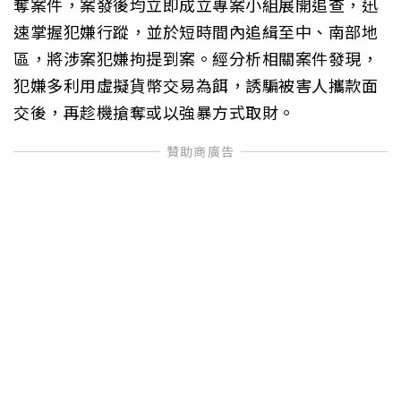
奪案件，案發後均立即成立專案小組展開追查，迅
速掌握犯嫌行蹤，並於短時間內追緝至中、南部地
區，將涉案犯嫌拘提到案。經分析相關案件發現，
犯嫌多利用虛擬貨幣交易為餌，誘騙被害人攜款面
交後，再趁機搶奪或以強暴方式取財。