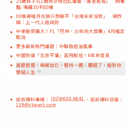
25歲妹子花1週用牙啃出紅蘿蔔「萬里長城」 網驚
豔: 嘴藏3D列印機
00後被嗆月光族只想躺平「台灣未來沒救」 網炸
鍋：上一代人造成的
中東衝突擴大！F1「巴林、沙烏地大獎賽」4月確定
取消
更多最新熱門議題：中聯致癌油風暴
中國恢復「北京平壤」直飛航班！6年來首見
減肥首選，檸檬加它，堅持一週，腰細了，瘦到你
懷疑人生
PR
(02)6630-8641
投訴爆料專線：
、投訴爆料信箱：
119@ctwant.com