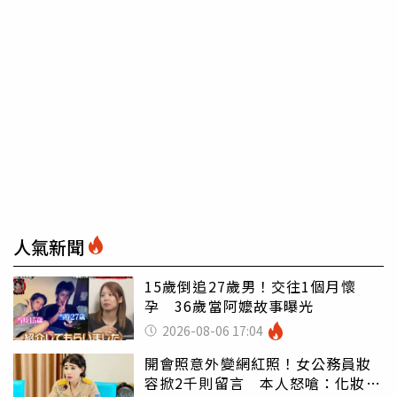
人氣新聞
15歲倒追27歲男！交往1個月懷
孕 36歲當阿嬤故事曝光
2026-08-06 17:04
開會照意外變網紅照！女公務員妝
容掀2千則留言 本人怒嗆：化妝有