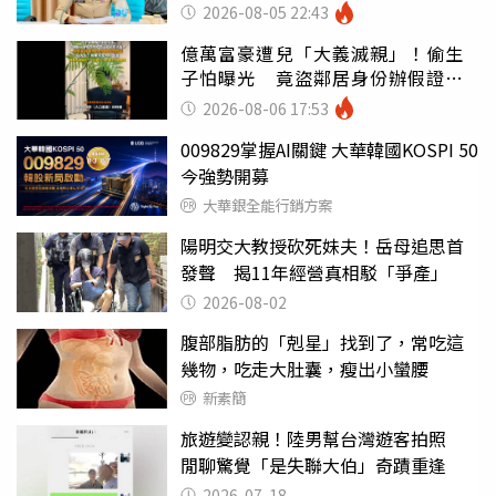
錯嗎
2026-08-05 22:43
億萬富豪遭兒「大義滅親」！偷生
子怕曝光 竟盜鄰居身份辦假證落
戶
2026-08-06 17:53
009829掌握AI關鍵 大華韓國KOSPI 50
今強勢開募
大華銀全能行銷方案
陽明交大教授砍死妹夫！岳母追思首
發聲 揭11年經營真相駁「爭產」
2026-08-02
腹部脂肪的「剋星」找到了，常吃這
幾物，吃走大肚囊，瘦出小蠻腰
新素簡
旅遊變認親！陸男幫台灣遊客拍照
閒聊驚覺「是失聯大伯」奇蹟重逢
2026-07-18