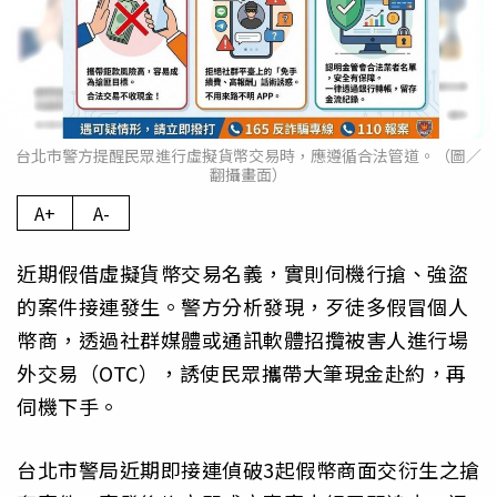
台北市警方提醒民眾進行虛擬貨幣交易時，應遵循合法管道。（圖／
翻攝畫面）
A+
A-
近期假借虛擬貨幣交易名義，實則伺機行搶、強盜
的案件接連發生。警方分析發現，歹徒多假冒個人
幣商，透過社群媒體或通訊軟體招攬被害人進行場
外交易（OTC），誘使民眾攜帶大筆現金赴約，再
伺機下手。
台北市警局近期即接連偵破3起假幣商面交衍生之搶