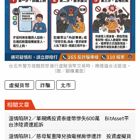
台北市警方提醒民眾進行虛擬貨幣交易時，應遵循合法管道。
（圖／翻攝畫面）
虛擬貨幣
詐騙
北市
相關文章
溫情陷阱2／單親媽投資泰達幣慘失600萬 BitAsset平
台涉陸資遭起訴
溫情陷阱1／慈母幫重障兒換電梯房慘遭詐 投資虛擬貨