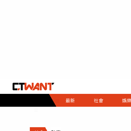
社會首頁
娛樂首頁
財經首頁
政
:::
最新
社會
娛
時事
即時
熱線
:::
直擊
大條
人物
調查
專題
３Ｃ