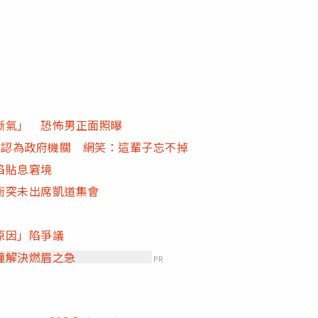
斷氣」 恐怖男正面照曝
查確認為政府機關 網笑：這輩子忘不掉
陷貼息窘境
衝突未出席凱道集會
原因」陷爭議
鐘解決燃眉之急
PR