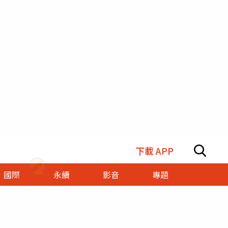
下載 APP
國際
永續
影音
專題