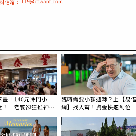
119@ctwant.com
爆料信箱：
PR
泰豐「140元冷門小
臨時需要小額週轉？上【易
貴！ 老饕卻狂推神調
網】找人幫！資金快速到位
己做不出來