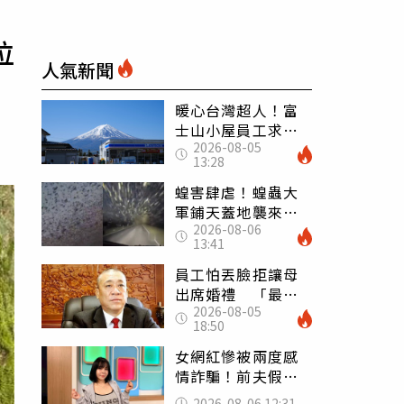
位
人氣新聞
暖心台灣超人！富
士山小屋員工求助
2026-08-05
「想活下去」 山
13:28
友狂背物資上山：
台灣真的是寶島
蝗害肆虐！蝗蟲大
軍鋪天蓋地襲來宛
2026-08-06
如末日 網驚：聖
13:41
經十災
員工怕丟臉拒讓母
出席婚禮 「最愛
2026-08-05
發錢老闆」震怒開
18:50
除：我看不起你
女網紅慘被兩度感
情詐騙！前夫假割
頸詐光200萬再遇假
2026-08-06 12:31