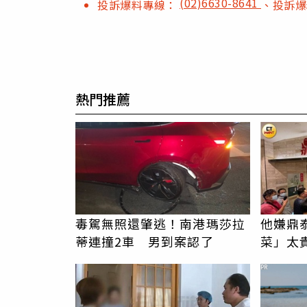
(02)6630-8641
投訴爆料專線：
、投訴
熱門推薦
毒駕無照還肇逃！南港瑪莎拉
他嫌鼎
蒂連撞2車 男到案認了
菜」太
味：自
PR