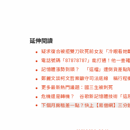
延伸閱讀
疑求復合被拒雙刀砍死前女友「冷眼看她
電話號碼「87878787」能打通！他一
記憶體漲勢到頭？ 「這檔」遭倒貨差點
鄭麗文談柯文哲案籲守司法底線 稱行程
更多最新熱門議題：國三生被刺死
危機還是轉機？ 谷歌新記憶體技術「這
下個月房租差一點？快上【易借網】三分