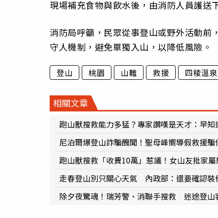
現場補充食物與飲水後，由消防人員護送
消防局呼籲，民眾從事登山或野外活動前
守人機制，避免單獨入山，以降低風險。
登山
桃園
山難
救援
四稜溫泉
相關文章
跑山獸搜救能力多猛？專家讚嘆是天才：早知
尼泊爾爆登山詐騙醜聞！聖母峰嚮導假救援騙
跑山獸搜救「收費10萬」惹議！女山友批家
走春登山別只關心天氣 內政部：還要確認裝
除夕夜驚魂！瑞芳警、消聯手搜救 迷途登山