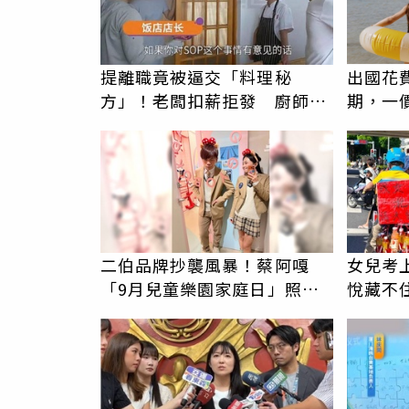
提離職竟被逼交「料理秘
出國花
方」！老闆扣薪拒發 廚師怒
期，一
爆料衝上熱搜
更省心
二伯品牌抄襲風暴！蔡阿嘎
女兒考
「9月兒童樂園家庭日」照辦
悅藏不
嗎？北捷鬆口了
人 平