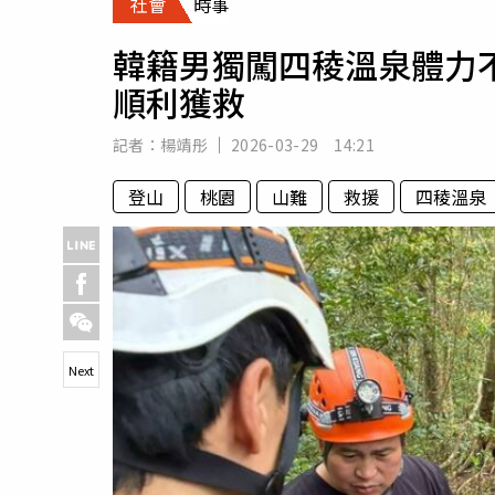
社會
時事
人物
汽車
韓籍男獨闖四稜溫泉體力
專欄
順利獲救
房產新勢力
記者：
楊靖彤
2026-03-29 14:21
登山
桃園
山難
救援
四稜溫泉
Next