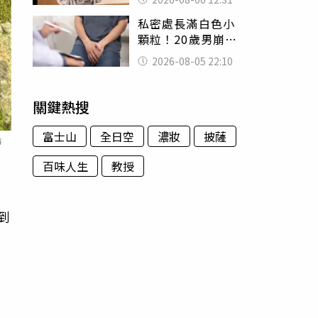
富商「養套殺2000
私密處長滿白色小
萬」
顆粒！20歲男崩潰
求診 醫曝5大真相
2026-08-05 22:10
別再誤會
關鍵熱搜
富士山
全日空
濃妝
披薩
市
百味人生
教授
到
險
，