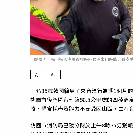
韓籍男子獨自進入桃園復興區四稜溫泉山區體力透支
A+
A-
一名35歲韓國籍男子來台進行為期1個月的環
桃園市復興區台七線58.5公里處的四稜
峻、糧食耗盡及體力不支受困山區，由在
桃園市消防局巴陵分隊於上午8時35分獲報