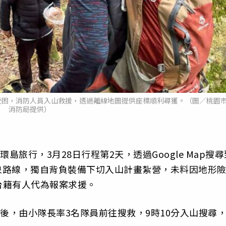
受困，消防人員入山救援，透過離線地圖提供座標順利尋獲。（圖／桃園
消防局提供）
島旅行，3月28日行程第2天，透過Google Map搜尋
溫泉路線，獨自背負裝備下切入山計畫紮營，未料因地形
台籍有人代為報案求援。
後，由小隊長率3名隊員前往搜救，9時10分入山搜尋