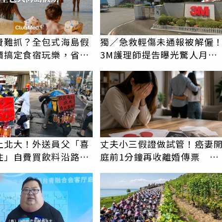
費難抓？全包式海島假
獨／急救輕傷未通報被解僱
價搞定食宿玩樂，省錢
3M護理師提告曝光驚人月
！
薪 比肩律師
上北大！外送員父「喜
丈夫小三假證做試管！癌妻
住」自費買飲料沿路送
庭前1分鐘再收離婚傳票 她
台霸氣幫付學費
崩潰：比八點檔還扯