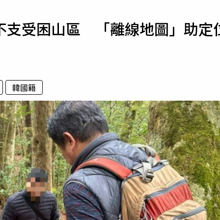
寵物
不支受困山區 「離線地圖」助定
運勢
運動
梅酒
韓國籍