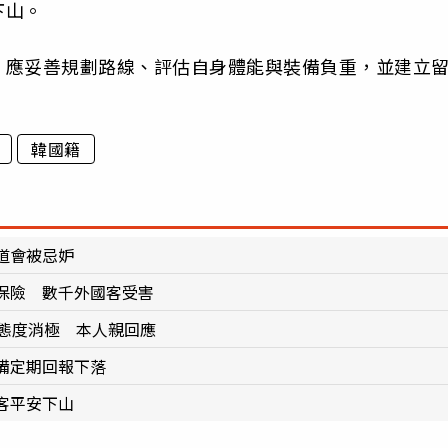
下山。
，應妥善規劃路線、評估自身體能與裝備負重，並建立
韓國籍
道會被忌妒
保險 數千外國客受害
屬態度消極 本人親回應
備定期回報下落
客平安下山