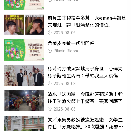
前員工才轉投李多慧！Joeman再談建
文爆紅 認「很清楚他的價值」
2026-08-06
帶著皮克敏一起出門吧
Pikmin Bloom
徐莉玲打破沉默談兒子身世！心碎揭
徐子翔輕生內幕：帶給我巨大哀傷
2026-08-08
清水「送肉粽」今晚赴芳苑送煞！強
碰王功漁火節上千遊客 喪家回應了
2026-08-08
獨／東吳男教授被瘋狂迷戀 女學生
寄信「分屍吃掉」30次騷擾！認罪免