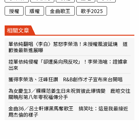
授權
版權
金曲歌王
歌手2025
相關文章
單依純翻唱〈李白〉惹怒李榮浩！未授權風波延燒 道
歉後最新進展曝
控單依純侵權「卻遭吳向飛反咬」！李榮浩嗆：證據拿
出來
獲得李榮浩、汪峰狂讚 R&B創作才子宣布來台開唱
為女慶生3／粿粿范姜生日未祝賀彼此爆情變 鹿晗交往
關曉彤第八年零祝福傳分手
金曲36／呂士軒爆黑馬奪歌王 搞笑吐：這是我最接近
周杰倫的樣子