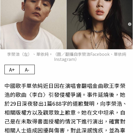
李榮浩（左）、單依純。（圖／翻攝自李榮浩Facebook、單依純
Instagram）
A+
A-
中國歌手單依純近日因在演唱會翻唱金曲歌王李榮
浩的歌曲〈李白〉引發侵權爭議。事件延燒後，她
於29日深夜發出1篇688字的道歉聲明，向李榮浩、
相關版權方以及觀眾致上歉意。她在文中坦承，自
己是在未取得書面授權的情況下進行演出，確實對
相關人士造成困擾與傷害，對此深感愧疚，並為辜