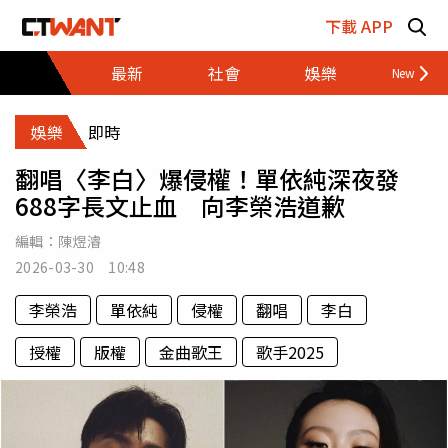
跳至主要內容區塊
下載 APP
最新
社會
娛樂
財經
娛樂
即時
翻唱〈李白〉爆侵權！單依純深夜發
688字長文止血 向李榮浩道歉
編輯：
陳煜濬
2026-03-30 10:48
李榮浩
單依純
侵權
翻唱
李白
授權
版權
金曲歌王
歌手2025