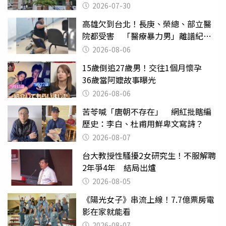
關
2026-07-30
高雄欠到台北！長庚、榮總、部立醫
院都受害 「醫療暴力男」離譜紀錄
曝光
2026-08-06
15歲倒追27歲男！交往1個月懷孕
36歲當阿嬤故事曝光
2026-08-06
苦苓喊「唐朝不存在」 網紅批瞎編
歷史：李白、杜甫用鮮卑文寫詩？
2026-08-07
台大教授性騷擾2女研究生！不服解聘
2年爭4年 結局出爐
2026-08-05
《陽光女子》串流上線！7.7億票房電
影在家就能看
2026-08-07