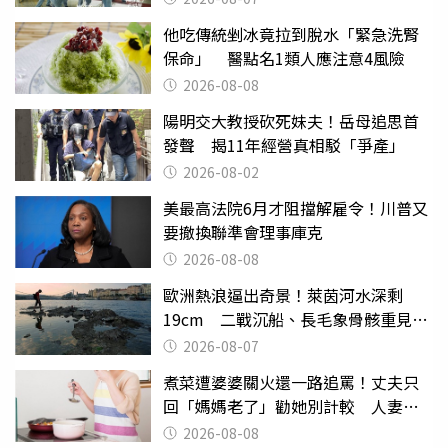
他吃傳統剉冰竟拉到脫水「緊急洗腎
保命」 醫點名1類人應注意4風險
2026-08-08
陽明交大教授砍死妹夫！岳母追思首
發聲 揭11年經營真相駁「爭產」
2026-08-02
美最高法院6月才阻擋解雇令！川普又
要撤換聯準會理事庫克
2026-08-08
歐洲熱浪逼出奇景！萊茵河水深剩
19cm 二戰沉船、長毛象骨骸重見天
日
2026-08-07
煮菜遭婆婆關火還一路追罵！丈夫只
回「媽媽老了」勸她別計較 人妻超
崩潰：我像台傭
2026-08-08