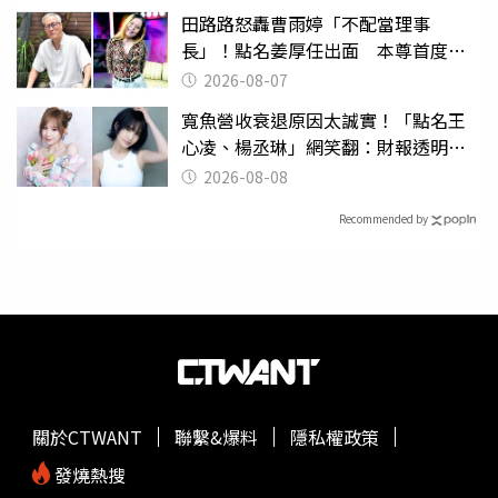
田路路怒轟曹雨婷「不配當理事
長」！點名姜厚任出面 本尊首度回
應了
2026-08-07
寬魚營收衰退原因太誠實！「點名王
心凌、楊丞琳」網笑翻：財報透明度
滿分
2026-08-08
Recommended by
關於CTWANT
聯繫&爆料
隱私權政策
發燒熱搜