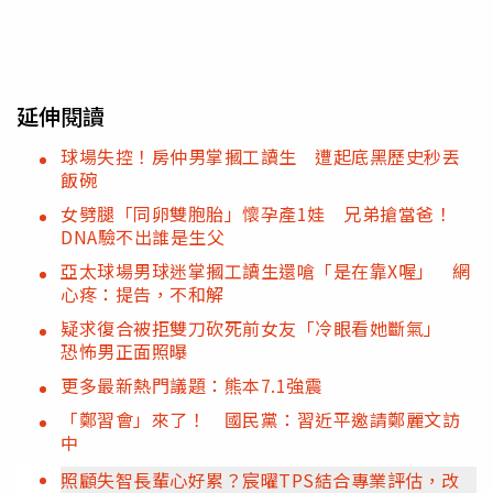
延伸閱讀
球場失控！房仲男掌摑工讀生 遭起底黑歷史秒丟
飯碗
女劈腿「同卵雙胞胎」懷孕產1娃 兄弟搶當爸！
DNA驗不出誰是生父
亞太球場男球迷掌摑工讀生還嗆「是在靠X喔」 網
心疼：提告，不和解
疑求復合被拒雙刀砍死前女友「冷眼看她斷氣」
恐怖男正面照曝
更多最新熱門議題：熊本7.1強震
「鄭習會」來了！ 國民黨：習近平邀請鄭麗文訪
中
照顧失智長輩心好累？宸曜TPS結合專業評估，改