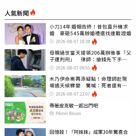
人氣新聞
小刀14年婚姻告終！昔包直升機求
婚 豪砸545萬辦婚禮還找連戰證婚
2026-08-07 18:38
母親過世當天提領206萬辦後事「父
子遭判刑」 律師：搶錢先下手是
罪
2026-08-07 09:55
木乃伊命案再添疑點！命理師赴現
場遇天候驟變 驚喊：死者還有冤
屈
2026-08-07 22:07
帶著皮克敏一起出門吧
Pikmin Bloom
回憶殺！「阿妹妹」成軍30年驚喜合