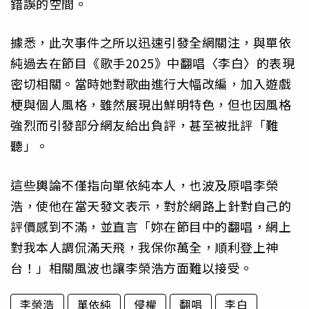
錯誤的空間。
據悉，此次事件之所以迅速引發全網關注，與單依
純過去在節目《歌手2025》中翻唱〈李白〉的表現
密切相關。當時她對歌曲進行大幅改編，加入遊戲
梗與個人風格，雖然展現出鮮明特色，但也因風格
強烈而引發部分網友給出負評，甚至被批評「難
聽」。
這些輿論不僅指向單依純本人，也波及原唱李榮
浩，使他在當天發文表示，對於網路上針對自己的
評價感到不滿，並直言「妳在節目中的翻唱，網上
對我本人調侃滿天飛，我保你萬全，順利登上神
台！」相關風波也讓李榮浩方面難以接受。
李榮浩
單依純
侵權
翻唱
李白