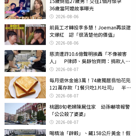
15歲倒追27歲男！交往1個月懷孕
36歲當阿嬤故事曝光
2026-08-06
前員工才轉投李多慧！Joeman再談建
文爆紅 認「很清楚他的價值」
2026-08-06
慈濟遭詐10.6億聲明挨轟「不像被害
人」 P律師、吳靜怡齊問：捐款人有
權知道真相
2026-08-07
每月退休金逾3萬！74歲獨居翁怕花完
121萬存款「1餐只吃1片吐司」 半年
後暴瘦嚇壞女兒
2026-08-07
桃園8旬老婦陳屍住家 幼孫嚇壞報警
「公公殺了婆婆」
2026-08-07
喝精油「辟穀」、藏158公斤黃金！假