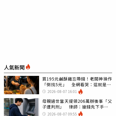
人氣新聞
買195元鹹酥雞忘帶錢！老闆神操作
「倒找5元」 全網看哭：這就是台
灣
2026-08-07 16:01
母親過世當天提領206萬辦後事「父
子遭判刑」 律師：搶錢先下手是
罪
2026-08-07 09:55