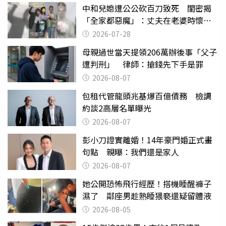
中和兒媳遭公公砍百刀致死 閨密揭
「全家都惡魔」：丈夫在老婆時懷孕
摔東西
2026-07-28
母親過世當天提領206萬辦後事「父子
遭判刑」 律師：搶錢先下手是罪
2026-08-07
包租代管龍頭兆基爆百億債務 檢調
約談2高層名單曝光
2026-08-07
彭小刀證實離婚！14年豪門婚正式畫
句點 親曝：我們還是家人
2026-08-07
她公開恐怖飛行經歷！搭機睡醒褲子
濕了 鄰座男趁熟睡猥褻還疑留體液
2026-08-05