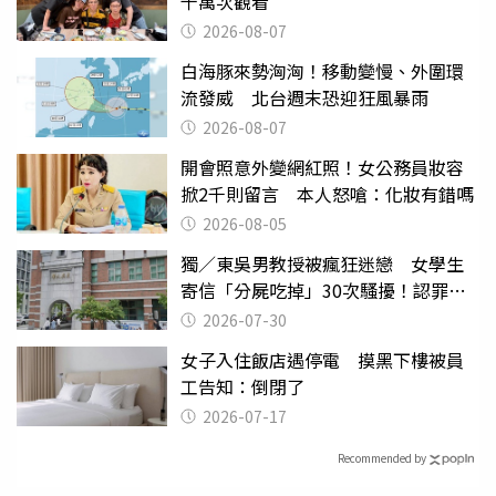
千萬次觀看
2026-08-07
白海豚來勢洶洶！移動變慢、外圍環
流發威 北台週末恐迎狂風暴雨
2026-08-07
開會照意外變網紅照！女公務員妝容
掀2千則留言 本人怒嗆：化妝有錯嗎
2026-08-05
獨／東吳男教授被瘋狂迷戀 女學生
寄信「分屍吃掉」30次騷擾！認罪免
關
2026-07-30
女子入住飯店遇停電 摸黑下樓被員
工告知：倒閉了
2026-07-17
Recommended by