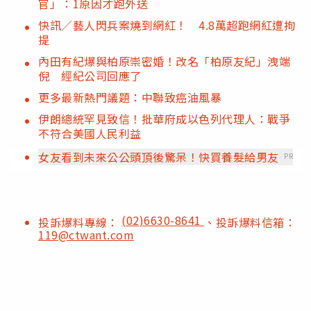
官」：1原因才跑外送
快訊／藝人閃兵案燒到網紅！ 4.8萬超跑網紅遭拘
提
內田有紀爆與柏原崇密婚！改名「柏原友紀」洩端
倪 經紀公司回應了
更多最新熱門議題：中聯致癌油風暴
伊朗總統罕見致信！批華府成以色列代理人：戰爭
不符合美國人民利益
女友看到未來公公頭頂後驚呆！快買養髮給男友
PR
(02)6630-8641
投訴爆料專線：
、投訴爆料信箱：
119@ctwant.com