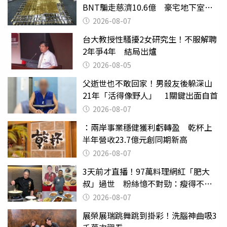
BNT騙走慈濟10.6億 豪宅地下室竟
挖出乾鮑金庫
2026-08-07
台大教授性騷擾2女研究生！不服解聘
2年爭4年 結局出爐
2026-08-05
父逝世也不敢回家！男殺友後躲深山
21年「活得像野人」 1關鍵出面自首
2026-08-07
：兩岸事業穩健獲利虧轉盈 乾杯上
半年營收23.7億元創同期新高
2026-08-07
3天前才直播！97萬料理網紅「肥大
叔」過世 粉絲憶不對勁：瘦得不合
理
2026-08-07
展榮展瑞跳舞跳到掛彩！洗腦神曲吸3