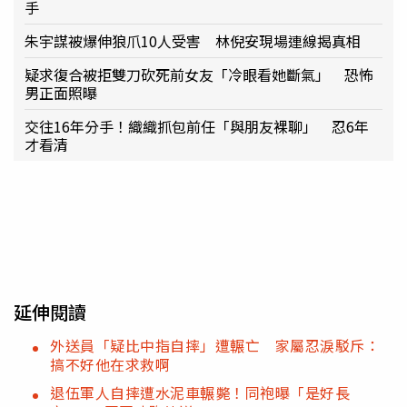
手
朱宇謀被爆伸狼爪10人受害 林倪安現場連線揭真相
疑求復合被拒雙刀砍死前女友「冷眼看她斷氣」 恐怖
男正面照曝
交往16年分手！織織抓包前任「與朋友裸聊」 忍6年
才看清
延伸閱讀
外送員「疑比中指自摔」遭輾亡 家屬忍淚駁斥：
搞不好他在求救啊
退伍軍人自摔遭水泥車輾斃！同袍曝「是好長