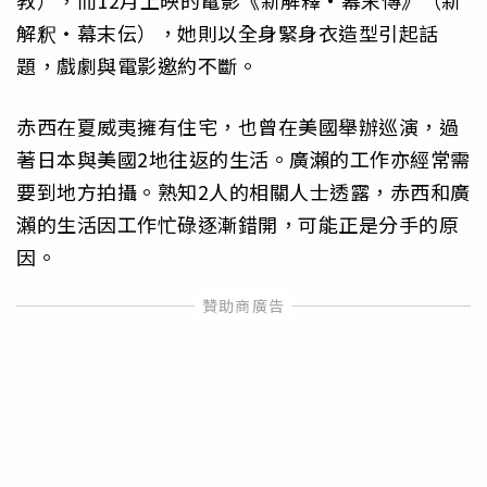
教），而12月上映的電影《新解釋·幕末傳》（新
解釈・幕末伝），她則以全身緊身衣造型引起話
題，戲劇與電影邀約不斷。
赤西在夏威夷擁有住宅，也曾在美國舉辦巡演，過
著日本與美國2地往返的生活。廣瀨的工作亦經常需
要到地方拍攝。熟知2人的相關人士透露，赤西和廣
瀨的生活因工作忙碌逐漸錯開，可能正是分手的原
因。