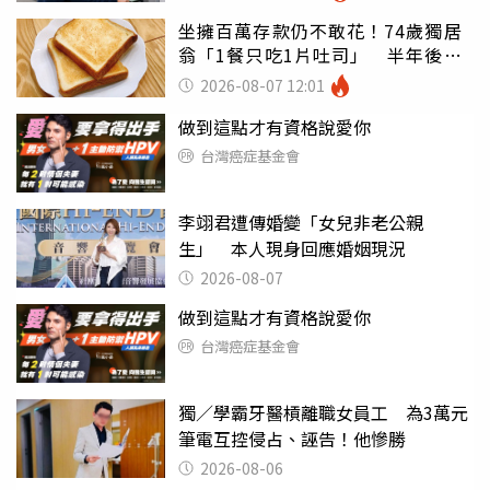
坐擁百萬存款仍不敢花！74歲獨居
翁「1餐只吃1片吐司」 半年後暴
瘦嚇壞女兒
2026-08-07 12:01
做到這點才有資格說愛你
台灣癌症基金會
李翊君遭傳婚變「女兒非老公親
生」 本人現身回應婚姻現況
2026-08-07
做到這點才有資格說愛你
台灣癌症基金會
獨／學霸牙醫槓離職女員工 為3萬元
筆電互控侵占、誣告！他慘勝
2026-08-06