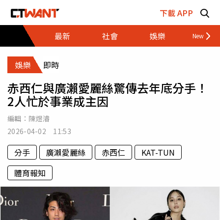
跳至主要內容區塊
下載 APP
最新
社會
娛樂
財經
娛樂
即時
赤西仁與廣瀨愛麗絲驚傳去年底分手！
2人忙於事業成主因
編輯：
陳煜濬
2026-04-02 11:53
分手
廣瀨愛麗絲
赤西仁
KAT-TUN
體育報知