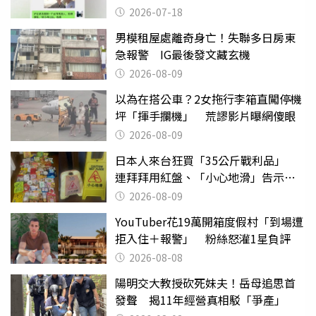
2026-07-18
男模租屋處離奇身亡！失聯多日房東
急報警 IG最後發文藏玄機
2026-08-09
以為在搭公車？2女拖行李箱直闖停機
坪「揮手攔機」 荒謬影片曝網傻眼
2026-08-09
日本人來台狂買「35公斤戰利品」
連拜拜用紅盤、「小心地滑」告示牌
也帶回家
2026-08-09
YouTuber花19萬開箱度假村「到場遭
拒入住＋報警」 粉絲怒灌1星負評
2026-08-08
陽明交大教授砍死妹夫！岳母追思首
發聲 揭11年經營真相駁「爭產」