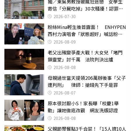
獨／東吳男教授被瘋狂迷戀 女學生
寄信「分屍吃掉」30次騷擾！認罪免
關
2026-07-30
粉絲Mina輕生後首露面！ ENHYPEN
西村力演唱會「狀態超好」喊話粉
絲：我們心意相通
2026-08-09
老父出殯變爭產大戰！大女兒「堵門
鎖靈堂」討千萬 法院判決出爐
2026-08-08
母親過世當天提領206萬辦後事「父子
遭判刑」 律師：搶錢先下手是罪
2026-08-07
原本很討厭小S！家長曝「校慶1舉
動」讓她徹底改觀 網友洗版認證
2026-08-08
父親節聚餐點3千合菜！「15人擠10人