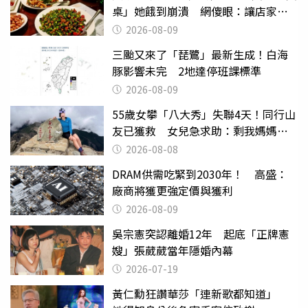
桌」她餓到崩潰 網傻眼：讓店家看
笑話
2026-08-09
三颱又來了「琵鷺」最新生成！白海
豚影響未完 2地達停班課標準
2026-08-09
55歲女攀「八大秀」失聯4天！同行山
友已獲救 女兒急求助：剩我媽媽還
沒找到
2026-08-08
DRAM供需吃緊到2030年！ 高盛：
廠商將獲更強定價與獲利
2026-08-09
吳宗憲突認離婚12年 起底「正牌憲
嫂」張葳葳當年隱婚內幕
2026-07-19
黃仁勳狂讚華莎「連新歌都知道」