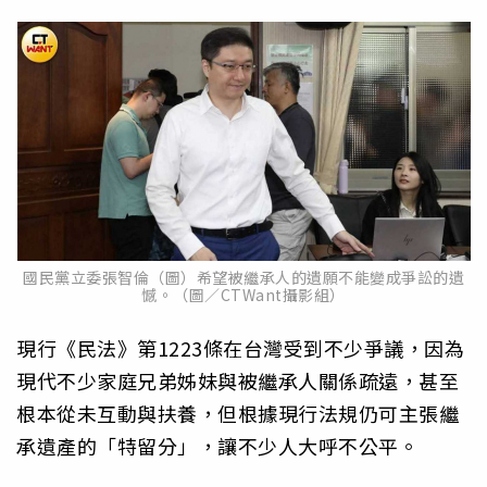
國民黨立委張智倫（圖）希望被繼承人的遺願不能變成爭訟的遺
憾。（圖／CTWant攝影組）
現行《民法》第1223條在台灣受到不少爭議，因為
現代不少家庭兄弟姊妹與被繼承人關係疏遠，甚至
根本從未互動與扶養，但根據現行法規仍可主張繼
承遺產的「特留分」，讓不少人大呼不公平。