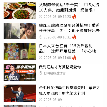
父親節聚餐點3千合菜！「15人擠
10人桌」她餓到崩潰 網傻眼：讓
店家看笑話
2026-08-09 14:23
颱風天讓助理站陽台護植物！愛莉
莎莎挨轟 笑回：他不會被吹出去
2026-08-09 16:31
日本人來台狂買「35公斤戰利
品」 連拜拜用紅盤、「小心地
滑」告示牌也帶回家
2026-08-09 11:08
做到這點才有資格說愛你
台灣癌症基金會
台中教師遭學生攻擊恐失明 葉元之
批人本回應：對老師太苛刻
2026-08-09