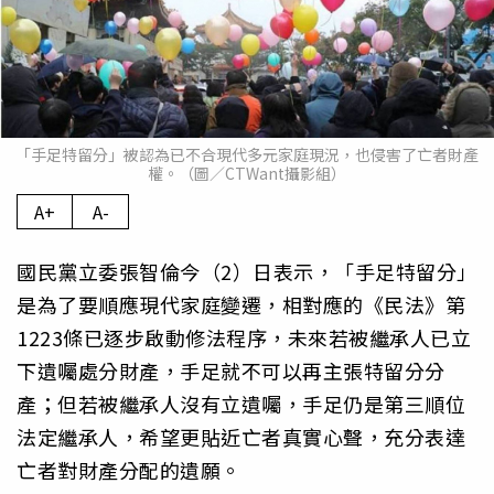
「手足特留分」被認為已不合現代多元家庭現況，也侵害了亡者財產
權。（圖／CTWant攝影組）
A+
A-
國民黨立委張智倫今（2）日表示，「手足特留分」
是為了要順應現代家庭變遷，相對應的《民法》第
1223條已逐步啟動修法程序，未來若被繼承人已立
下遺囑處分財產，手足就不可以再主張特留分分
產；但若被繼承人沒有立遺囑，手足仍是第三順位
法定繼承人，希望更貼近亡者真實心聲，充分表達
亡者對財產分配的遺願。