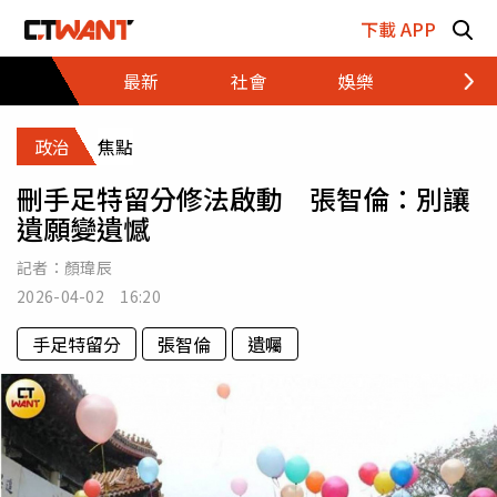
跳至主要內容區塊
下載 APP
最新
社會
娛樂
財經
政治
焦點
刪手足特留分修法啟動 張智倫：別讓
遺願變遺憾
記者：
顏瑋辰
2026-04-02 16:20
手足特留分
張智倫
遺囑