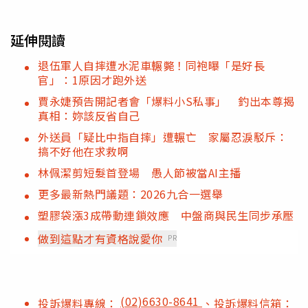
延伸閱讀
退伍軍人自摔遭水泥車輾斃！同袍曝「是好長
官」：1原因才跑外送
賈永婕預告開記者會「爆料小S私事」 釣出本尊揭
真相：妳該反省自己
外送員「疑比中指自摔」遭輾亡 家屬忍淚駁斥：
搞不好他在求救啊
林佩潔剪短髮首登場 愚人節被當AI主播
更多最新熱門議題：2026九合一選舉
塑膠袋漲3成帶動連鎖效應 中盤商與民生同步承壓
做到這點才有資格說愛你
PR
(02)6630-8641
投訴爆料專線：
、投訴爆料信箱：