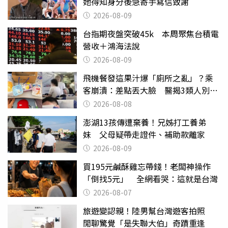
她得知身分後急寄手寫信致謝
2026-08-09
台指期夜盤突破45k 本周聚焦台積電
營收＋鴻海法說
2026-08-09
飛機餐發這果汁爆「廁所之亂」？乘
客崩潰：差點丟大臉 醫揭3類人別亂
喝
2026-08-08
澎湖13孩傳遭棄養！兄姊打工養弟
妹 父母疑帶走證件、補助款離家
2026-08-09
買195元鹹酥雞忘帶錢！老闆神操作
「倒找5元」 全網看哭：這就是台灣
2026-08-07
旅遊變認親！陸男幫台灣遊客拍照
閒聊驚覺「是失聯大伯」奇蹟重逢