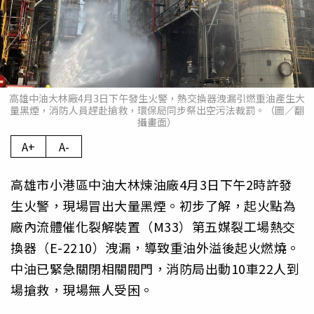
高雄中油大林廠4月3日下午發生火警，熱交換器洩漏引燃重油產生大
量黑煙，消防人員趕赴搶救，環保局同步祭出空污法裁罰。（圖／翻
攝畫面）
A+
A-
高雄市小港區中油大林煉油廠4月3日下午2時許發
生火警，現場冒出大量黑煙。初步了解，起火點為
廠內流體催化裂解裝置（M33）第五媒裂工場熱交
換器（E-2210）洩漏，導致重油外溢後起火燃燒。
中油已緊急關閉相關閥門，消防局出動10車22人到
場搶救，現場無人受困。