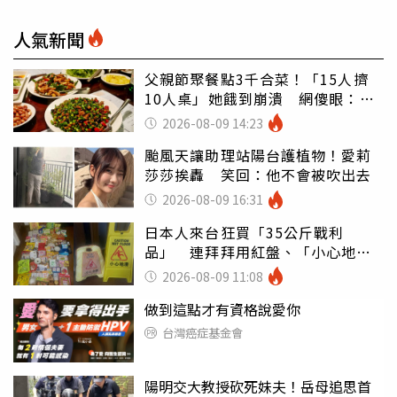
人氣新聞
父親節聚餐點3千合菜！「15人擠
10人桌」她餓到崩潰 網傻眼：讓
店家看笑話
2026-08-09 14:23
颱風天讓助理站陽台護植物！愛莉
莎莎挨轟 笑回：他不會被吹出去
2026-08-09 16:31
日本人來台狂買「35公斤戰利
品」 連拜拜用紅盤、「小心地
滑」告示牌也帶回家
2026-08-09 11:08
做到這點才有資格說愛你
台灣癌症基金會
陽明交大教授砍死妹夫！岳母追思首