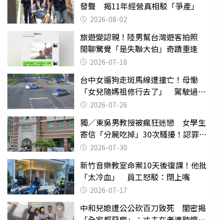
發聲 揭11年經營真相駁「爭產」
2026-08-02
旅遊變認親！陸男幫台灣遊客拍照
閒聊驚覺「是失聯大伯」奇蹟重逢
2026-07-18
台中女遛狗走斑馬線遭撞亡！母慟
「女兒隨媽祖修行去了」 駕駛過失
致死判9月
2026-07-26
獨／東吳男教授被瘋狂迷戀 女學生
寄信「分屍吃掉」30次騷擾！認罪免
關
2026-07-30
新竹音樂教室命案10天後復課！他批
「太冷血」 員工怒駁：閉上嘴
2026-07-17
中和兒媳遭公公砍百刀致死 閨密揭
「全家都惡魔」：丈夫在老婆時懷孕