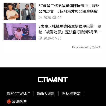
37歲星二代男星驚傳陳屍家中！經紀
公司證實 2個月前才與父開演唱會
2026-08-02
3歲童玩搖搖馬遭陌生婦狠甩巴掌 瞎
扯「被罵吃屎」遭法官打臉判5月須入
監
2026-07-30
Recommended by
關於CTWANT
聯繫&爆料
隱私權政策
發燒熱搜