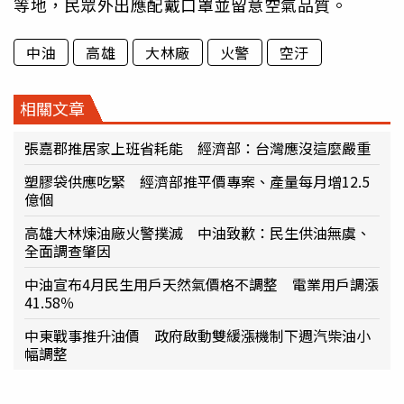
等地，民眾外出應配戴口罩並留意空氣品質。
中油
高雄
大林廠
火警
空汙
相關文章
張嘉郡推居家上班省耗能 經濟部：台灣應沒這麼嚴重
塑膠袋供應吃緊 經濟部推平價專案、產量每月增12.5
億個
高雄大林煉油廠火警撲滅 中油致歉：民生供油無虞、
全面調查肇因
中油宣布4月民生用戶天然氣價格不調整 電業用戶調漲
41.58％
中東戰事推升油價 政府啟動雙緩漲機制下週汽柴油小
幅調整