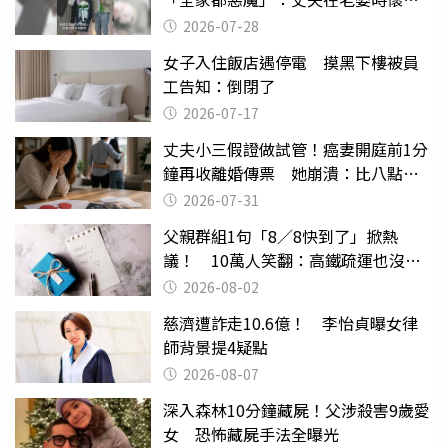
摔東西
2026-07-28
女子入住飯店遇停電 摸黑下樓被員
工告知：倒閉了
2026-07-17
丈夫小三假證做試管！癌妻開庭前1分
鐘再收離婚傳票 她崩潰：比八點檔
還扯
2026-07-31
父親群組1句「8／8快到了」掀熱
議！ 10萬人笑翻：高鐵疏運也沒列
父親節
2026-08-02
慈濟遭詐走10.6億！ 李怡貞曝女律
師背景提4疑點
2026-08-07
深入森林10分鐘藏屍！父涉殺害9歲愛
女 恐怖藏屍手法全曝光