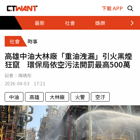
跳至主要內容區塊
下載 APP
最新
社會
娛樂
財經
社會
時事
高雄中油大林廠「重油洩漏」引火黑煙
狂竄 環保局依空污法開罰最高500萬
記者：
楊靖彤
2026-04-03 17:21
中油
高雄
大林廠
火警
空汙