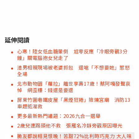
延伸閱讀
心寒！陸女低血糖暈倒 尪零反應「冷眼旁觀3分
鐘」關電腦抱女兒走了
渣男相親現場被老婆抓包 還嗆「不想要她」惹怒
全場
北市動物園「蘿拉」離世享壽17歲！蔡阿嘎發聲哀
悼 網歪樓：錢還是要還
屏東竹圍巷鐵皮屋「黑煙狂捲」險燒宮廟 消防13
車趕抵灌救
更多最新熱門議題：2026九合一選舉
2歲兒遭踢頭他不救 張雁名冷靜旁觀原因曝光
脆友都說相見恨晚！苦甜72%比利時巧克力 大人味