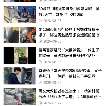
2026-08-09
60歲翁目睹搶案挺身相救遭圍毆 搶
救5天亡！嫌犯最小才12歲
2026-08-06
她公開恐怖飛行經歷！搭機睡醒褲子
濕了 鄰座男趁熟睡猥褻還疑留體液
2026-08-05
億萬富豪遭兒「大義滅親」！偷生子
怕曝光 竟盜鄰居身份辦假證落戶
2026-08-06
母親過世當天提領206萬辦後事「父子
遭判刑」 律師：搶錢先下手是罪
2026-08-07
陽交大教授殺害連襟案！ 精神科醫
分析「絕非為了爭產」：2年前就已言
行詭異
2026-07-22