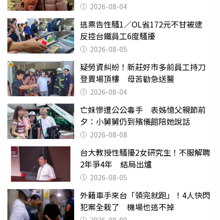
2026-08-04
逃票告性騷1／OL省172元不甘被逮
反控台鐵員工6度騷擾
2026-08-05
疑勞資糾紛！新莊好市多前員工持刀
登賣場頂樓 母苦勸急送醫
2026-08-04
亡妹慘遭公公毒手 表姊憶父親節前
夕：小舅舅仍到殯儀館陪她說話
2026-08-08
台大教授性騷擾2女研究生！不服解聘
2年爭4年 結局出爐
2026-08-05
外籍車手來台「領完就跑」！4人快閃
犯案全栽了 機場也逃不掉