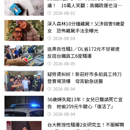
議！ 10萬人笑翻：高鐵疏運也沒列
父親節
2026-08-02
深入森林10分鐘藏屍！父涉殺害9歲愛
女 恐怖藏屍手法全曝光
2026-08-04
逃票告性騷1／OL省172元不甘被逮
反控台鐵員工6度騷擾
2026-08-05
疑勞資糾紛！新莊好市多前員工持刀
登賣場頂樓 母苦勸急送醫
2026-08-04
56歲婦失蹤13年！女兒已聲請死亡宣
告 她偷259元牛腱心「復活了」
2026-08-04
台大教授性騷擾2女研究生！不服解聘