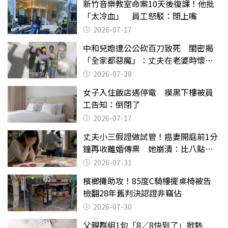
新竹音樂教室命案10天後復課！他批
「太冷血」 員工怒駁：閉上嘴
2026-07-17
中和兒媳遭公公砍百刀致死 閨密揭
「全家都惡魔」：丈夫在老婆時懷孕
摔東西
2026-07-28
女子入住飯店遇停電 摸黑下樓被員
工告知：倒閉了
2026-07-17
丈夫小三假證做試管！癌妻開庭前1分
鐘再收離婚傳票 她崩潰：比八點檔
還扯
2026-07-31
檳榔攤助攻！85度C騎樓擺桌椅被告
檢翻28年舊判決認證非竊佔
2026-07-30
父親群組1句「8／8快到了」掀熱