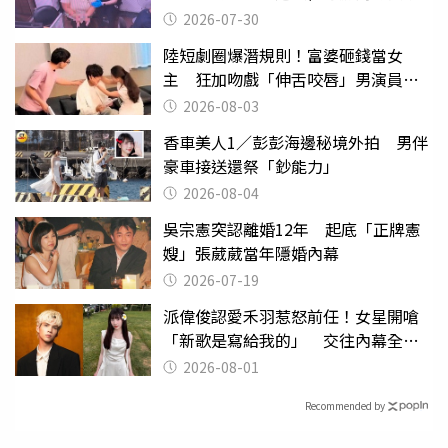
監
2026-07-30
陸短劇圈爆潛規則！富婆砸錢當女
主 狂加吻戲「伸舌咬唇」男演員崩
潰
2026-08-03
香車美人1／彭彭海邊秘境外拍 男伴
豪車接送還祭「鈔能力」
2026-08-04
吳宗憲突認離婚12年 起底「正牌憲
嫂」張葳葳當年隱婚內幕
2026-07-19
派偉俊認愛禾羽惹怒前任！女星開嗆
「新歌是寫給我的」 交往內幕全說
了
2026-08-01
Recommended by