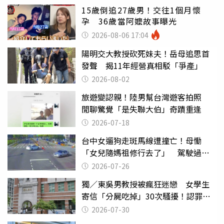
15歲倒追27歲男！交往1個月懷
孕 36歲當阿嬤故事曝光
2026-08-06 17:04
陽明交大教授砍死妹夫！岳母追思首
發聲 揭11年經營真相駁「爭產」
2026-08-02
旅遊變認親！陸男幫台灣遊客拍照
閒聊驚覺「是失聯大伯」奇蹟重逢
2026-07-18
台中女遛狗走斑馬線遭撞亡！母慟
「女兒隨媽祖修行去了」 駕駛過失
致死判9月
2026-07-26
獨／東吳男教授被瘋狂迷戀 女學生
寄信「分屍吃掉」30次騷擾！認罪免
關
2026-07-30