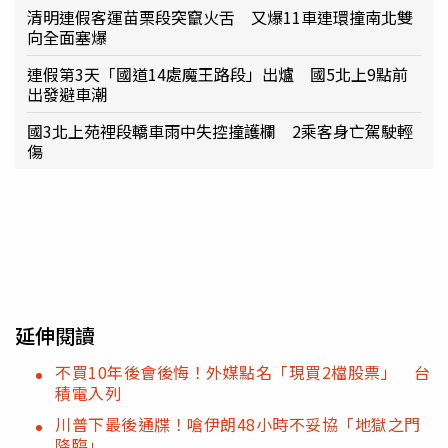
清明連假客運苗栗段突竄火舌 又爆11車連環撞南北雙
向全面塞爆
連假第3天「國道14處魔王路段」出爐 國5北上9點前
出發避車潮
國3北上苑裡段轎車雨中失控撞護欄 2乘客身亡駕駛輕
傷
延伸閱讀
不買10年後會後悔！外媒點名「現買2檔股票」 台
積電入列
川普下最後通牒！嗆伊朗48小時不妥協「地獄之門
降臨」