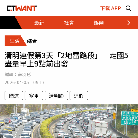
跳至主要內容區塊
下載 APP
最新
社會
娛樂
財經
生活
綜合
清明連假第3天「2地雷路段」 走國5
盡量早上9點前出發
編輯：
薛羽彤
2026-04-05 09:17
國道
塞車
清明節
連假