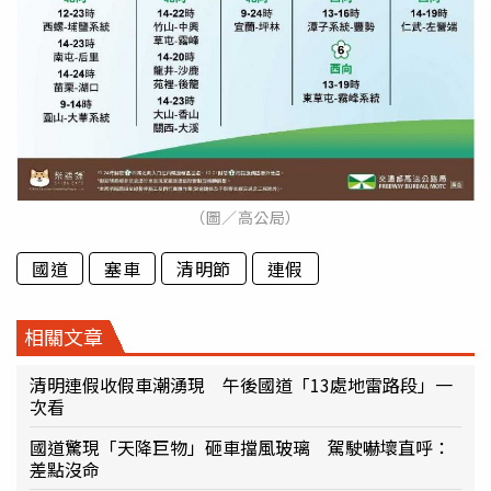
（圖／高公局）
國道
塞車
清明節
連假
相關文章
清明連假收假車潮湧現 午後國道「13處地雷路段」一
次看
國道驚現「天降巨物」砸車擋風玻璃 駕駛嚇壞直呼：
差點沒命