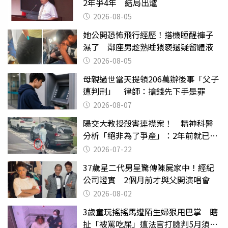
2年爭4年 結局出爐
2026-08-05
她公開恐怖飛行經歷！搭機睡醒褲子
濕了 鄰座男趁熟睡猥褻還疑留體液
2026-08-05
母親過世當天提領206萬辦後事「父子
遭判刑」 律師：搶錢先下手是罪
2026-08-07
陽交大教授殺害連襟案！ 精神科醫
分析「絕非為了爭產」：2年前就已言
行詭異
2026-07-22
37歲星二代男星驚傳陳屍家中！經紀
公司證實 2個月前才與父開演唱會
2026-08-02
3歲童玩搖搖馬遭陌生婦狠甩巴掌 瞎
扯「被罵吃屎」遭法官打臉判5月須入