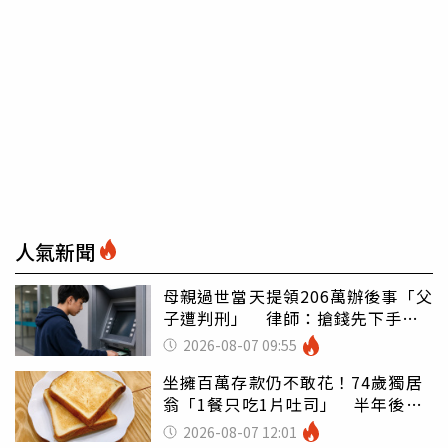
人氣新聞
母親過世當天提領206萬辦後事「父
子遭判刑」 律師：搶錢先下手是
罪
2026-08-07 09:55
坐擁百萬存款仍不敢花！74歲獨居
翁「1餐只吃1片吐司」 半年後暴
瘦嚇壞女兒
2026-08-07 12:01