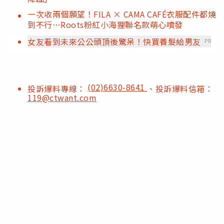
一次收兩個願望！FILA × CAMA CAFÉ衣服配件都燒
到不行…Roots粉紅小海狸聯名款萌心噴發
女友看到未來公公頭頂後驚呆！快買養髮給男友
PR
(02)6630-8641
投訴爆料專線：
、投訴爆料信箱：
119@ctwant.com