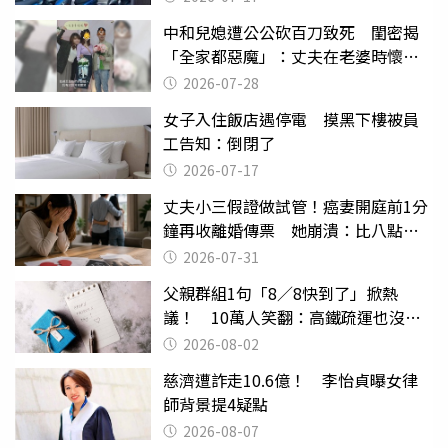
中和兒媳遭公公砍百刀致死 閨密揭
「全家都惡魔」：丈夫在老婆時懷孕
摔東西
2026-07-28
女子入住飯店遇停電 摸黑下樓被員
工告知：倒閉了
2026-07-17
丈夫小三假證做試管！癌妻開庭前1分
鐘再收離婚傳票 她崩潰：比八點檔
還扯
2026-07-31
父親群組1句「8／8快到了」掀熱
議！ 10萬人笑翻：高鐵疏運也沒列
父親節
2026-08-02
慈濟遭詐走10.6億！ 李怡貞曝女律
師背景提4疑點
2026-08-07