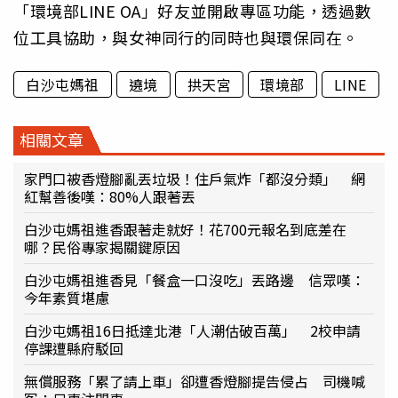
「環境部LINE OA」好友並開啟專區功能，透過數
位工具協助，與女神同行的同時也與環保同在。
白沙屯媽祖
遶境
拱天宮
環境部
LINE
相關文章
家門口被香燈腳亂丟垃圾！住戶氣炸「都沒分類」 網
紅幫善後嘆：80%人跟著丟
白沙屯媽祖進香跟著走就好！花700元報名到底差在
哪？民俗專家揭關鍵原因
白沙屯媽祖進香見「餐盒一口沒吃」丟路邊 信眾嘆：
今年素質堪慮
白沙屯媽祖16日抵達北港「人潮估破百萬」 2校申請
停課遭縣府駁回
無償服務「累了請上車」卻遭香燈腳提告侵占 司機喊