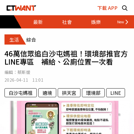
跳至主要內容區塊
下載 APP
最新
社會
娛樂
財經
生活
綜合
46萬信眾追白沙屯媽祖！環境部推官方
LINE專區 補給、公廁位置一次看
編輯：
蔡斯媛
2026-04-11 11:01
白沙屯媽祖
遶境
拱天宮
環境部
LINE