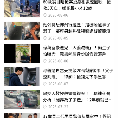
60歲翁目睹搶案挺身相救遭圍毆 搶
救5天亡！嫌犯最小才12歲
2026-08-06
她公開恐怖飛行經歷！搭機睡醒褲子
濕了 鄰座男趁熟睡猥褻還疑留體液
2026-08-05
億萬富豪遭兒「大義滅親」！偷生子
怕曝光 竟盜鄰居身份辦假證落戶
2026-08-06
母親過世當天提領206萬辦後事「父子
遭判刑」 律師：搶錢先下手是罪
2026-08-07
陽交大教授殺害連襟案！ 精神科醫
分析「絕非為了爭產」：2年前就已言
行詭異
2026-07-22
37歲星二代男星驚傳陳屍家中！經紀