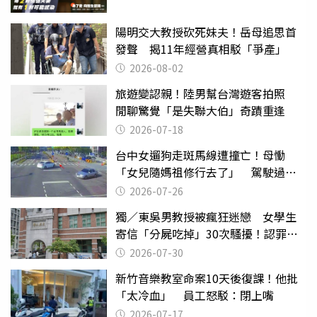
陽明交大教授砍死妹夫！岳母追思首
發聲 揭11年經營真相駁「爭產」
2026-08-02
旅遊變認親！陸男幫台灣遊客拍照
閒聊驚覺「是失聯大伯」奇蹟重逢
2026-07-18
台中女遛狗走斑馬線遭撞亡！母慟
「女兒隨媽祖修行去了」 駕駛過失
致死判9月
2026-07-26
獨／東吳男教授被瘋狂迷戀 女學生
寄信「分屍吃掉」30次騷擾！認罪免
關
2026-07-30
新竹音樂教室命案10天後復課！他批
「太冷血」 員工怒駁：閉上嘴
2026-07-17