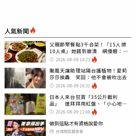
人氣新聞
父親節聚餐點3千合菜！「15人擠
10人桌」她餓到崩潰 網傻眼：讓
店家看笑話
2026-08-09 14:23
颱風天讓助理站陽台護植物！愛莉
莎莎挨轟 笑回：他不會被吹出去
2026-08-09 16:31
日本人來台狂買「35公斤戰利
品」 連拜拜用紅盤、「小心地
滑」告示牌也帶回家
2026-08-09 11:08
做到這點才有資格說愛你
台灣癌症基金會