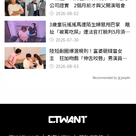
公司證實 2個月前才與父開演唱會
2026-08-02
3歲童玩搖搖馬遭陌生婦狠甩巴掌 瞎
扯「被罵吃屎」遭法官打臉判5月須入
監
2026-07-30
陸短劇圈爆潛規則！富婆砸錢當女
主 狂加吻戲「伸舌咬唇」男演員崩
潰
2026-08-03
Recommended by