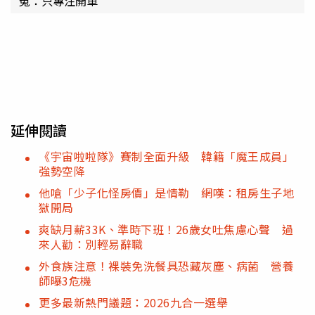
冤：只專注開車
延伸閱讀
《宇宙啦啦隊》賽制全面升級 韓籍「魔王成員」
強勢空降
他嗆「少子化怪房價」是情勒 網嘆：租房生子地
獄開局
爽缺月薪33K、準時下班！26歲女吐焦慮心聲 過
來人勸：別輕易辭職
外食族注意！裸裝免洗餐具恐藏灰塵、病菌 營養
師曝3危機
更多最新熱門議題：2026九合一選舉