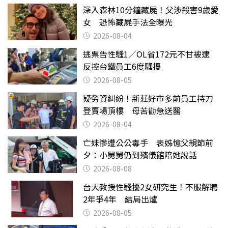
深入森林10分鐘藏屍！父涉殺害9歲愛
女 恐怖藏屍手法全曝光
2026-08-04
逃票告性騷1／OL省172元不甘被逮
反控台鐵員工6度騷擾
2026-08-05
疑勞資糾紛！新莊好市多前員工持刀
登賣場頂樓 母苦勸急送醫
2026-08-04
亡妹慘遭公公毒手 表姊憶父親節前
夕：小舅舅仍到殯儀館陪她說話
2026-08-08
台大教授性騷擾2女研究生！不服解聘
2年爭4年 結局出爐
2026-08-05