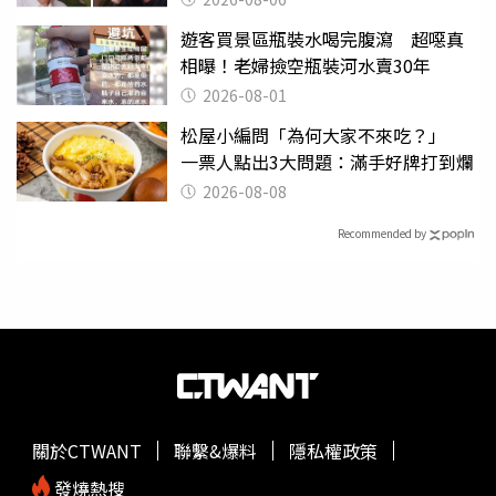
遊客買景區瓶裝水喝完腹瀉 超噁真
相曝！老婦撿空瓶裝河水賣30年
2026-08-01
松屋小編問「為何大家不來吃？」
一票人點出3大問題：滿手好牌打到爛
2026-08-08
Recommended by
關於CTWANT
聯繫&爆料
隱私權政策
發燒熱搜