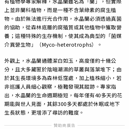
有植物學專家解釋，水晶蘭雖名為「蘭」，但實際
上並非蘭科植物，而是一種不含葉綠素的腐生植
物。由於無法進行光合作用，水晶蘭必須透過真菌
的協助，從森林底層的腐殖質或其他植物中獲取營
養；這種特殊的生存機制，使其成為典型的「菌媒
介異營生物」（Myco-heterotrophs）。
外觀上，水晶蘭通體潔白如玉，高度僅約十幾公
分，且大多藏匿於陰暗潮濕的草叢與落葉堆下；由
於其生長環境多為森林低窪處，加上植株細小，若
非巡護人員細心觀察，極難發現其蹤跡。專家指
出，水晶蘭的生命週期極短，每年僅有40多天的花
期能與世人見面，其餘300多天都處於休眠或地下
生長狀態，更增添了尋訪的難度。