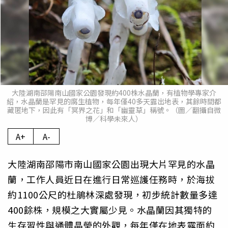
大陸湖南邵陽南山國家公園發現約400株水晶蘭，有植物學專家介
紹，水晶蘭是罕見的腐生植物，每年僅40多天露出地表，其餘時間都
藏匿地下，因此有「冥界之花」和「幽靈草」稱號。（圖／翻攝自微
博／科學未來人）
A+
A-
大陸湖南邵陽市南山國家公園出現大片罕見的水晶
蘭，工作人員近日在進行日常巡護任務時，於海拔
約1100公尺的杜鵑林深處發現，初步統計數量多達
400餘株，規模之大實屬少見。水晶蘭因其獨特的
生存習性與通體晶瑩的外觀，每年僅在地表露面約