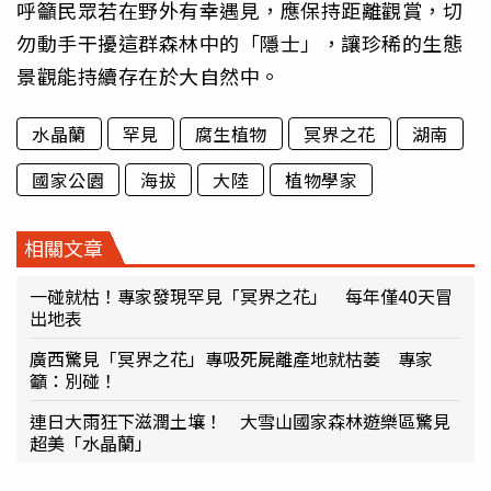
呼籲民眾若在野外有幸遇見，應保持距離觀賞，切
勿動手干擾這群森林中的「隱士」，讓珍稀的生態
景觀能持續存在於大自然中。
水晶蘭
罕見
腐生植物
冥界之花
湖南
國家公園
海拔
大陸
植物學家
相關文章
一碰就枯！專家發現罕見「冥界之花」 每年僅40天冒
出地表
廣西驚見「冥界之花」專吸死屍離產地就枯萎 專家
籲：別碰！
連日大雨狂下滋潤土壤！ 大雪山國家森林遊樂區驚見
超美「水晶蘭」