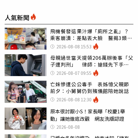
人氣新聞
飛機餐發這果汁爆「廁所之亂」？
乘客崩潰：差點丟大臉 醫揭3類人
別亂喝
2026-08-08 15:53
母親過世當天提領206萬辦後事「父
子遭判刑」 律師：搶錢先下手是
罪
2026-08-07 09:55
亡妹慘遭公公毒手 表姊憶父親節
前夕：小舅舅仍到殯儀館陪她說話
2026-08-08 12:30
原本很討厭小S！家長曝「校慶1舉
動」讓她徹底改觀 網友洗版認證
2026-08-08
已婚女多年沒懷孕 檢查才知「擁有