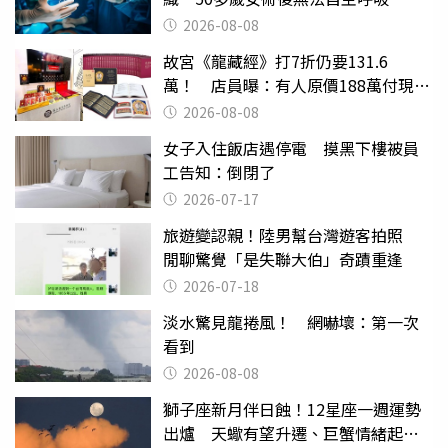
2026-08-08
故宮《龍藏經》打7折仍要131.6
萬！ 店員曝：有人原價188萬付現購
買
2026-08-08
女子入住飯店遇停電 摸黑下樓被員
工告知：倒閉了
2026-07-17
旅遊變認親！陸男幫台灣遊客拍照
閒聊驚覺「是失聯大伯」奇蹟重逢
2026-07-18
淡水驚見龍捲風！ 網嚇壞：第一次
看到
2026-08-08
獅子座新月伴日蝕！12星座一週運勢
出爐 天蠍有望升遷、巨蟹情緒起伏