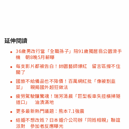
延伸閱讀
36歲男改行當「全職孫子」陪91歲獨居翁公園滑手
機 朝8晚5月薪曝
每支影片都被告白！帥園藝師爆紅 留言區撐不住
關了
國旅不給備品也不降價！百萬網紅批「像被割韭
菜」 親揭國外超狂做法
疲勞駕駛釀驚魂！瑞芳清晨「巨型板車失控橫掃隧
道口」 油漬滿地
更多最新熱門議題：熊本7.1強震
結婚不想改姓？日本婚介公司辦「同姓相親」聯誼
派對 參加者反應曝光