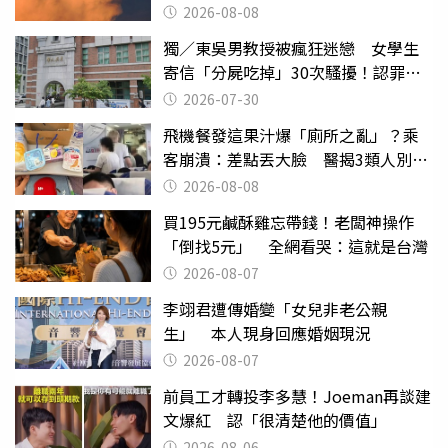
大
2026-08-08
獨／東吳男教授被瘋狂迷戀 女學生
寄信「分屍吃掉」30次騷擾！認罪免
關
2026-07-30
飛機餐發這果汁爆「廁所之亂」？乘
客崩潰：差點丟大臉 醫揭3類人別亂
喝
2026-08-08
買195元鹹酥雞忘帶錢！老闆神操作
「倒找5元」 全網看哭：這就是台灣
2026-08-07
李翊君遭傳婚變「女兒非老公親
生」 本人現身回應婚姻現況
2026-08-07
前員工才轉投李多慧！Joeman再談建
文爆紅 認「很清楚他的價值」
2026-08-06