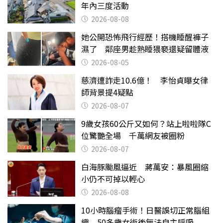
年內三度活動
2026-08-08
她公開恐怖飛行經歷！搭機睡醒褲子
濕了 鄰座男趁熟睡猥褻還疑留體液
2026-08-05
慈濟遭詐走10.6億！ 李怡貞曝女律
師背景提4疑點
2026-08-07
9歲女孩60公斤又如何？站上啦啦隊C
位驚艷全場 千萬網友被圈粉
2026-08-07
白海豚颱風逼近 蔣萬安：暴風圈縮
小仍不可掉以輕心
2026-08-08
10小時腦瘤手術！日醫誤切正常腦組
織 50多歲女術後無法自主呼吸