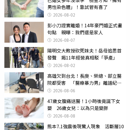
男性染色體」！靠試管有喜了
2026-08-02
彭小刀證實離婚！14年豪門婚正式畫
句點 親曝：我們還是家人
2026-08-07
陽明交大教授砍死妹夫！岳母追思首
發聲 揭11年經營真相駁「爭產」
2026-08-02
高雄欠到台北！長庚、榮總、部立醫
院都受害 「醫療暴力男」離譜紀錄
曝光
2026-08-06
47歲女腹痛送醫！1小時後竟誕下女
嬰 26歲女兒：以為只是變胖
2026-08-08
熊本7.1強震後現驚人現象 活斷層10