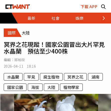
跳至主要內容區塊
下載 APP
最新
社會
娛樂
財經
國際
大陸
冥界之花現蹤！國家公園冒出大片罕見
水晶蘭 預估至少400株
編輯：
邱柏玟
2026-04-11 18:16
水晶蘭
罕見
腐生植物
冥界之花
湖南
國家公園
海拔
大陸
植物學家