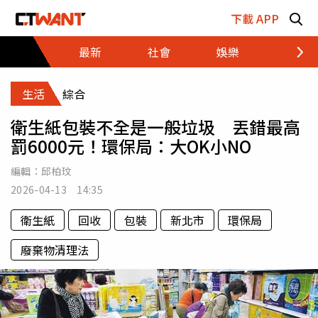
跳至主要內容區塊
下載 APP
最新
社會
娛樂
財經
生活
綜合
衛生紙包裝不全是一般垃圾 丟錯最高
罰6000元！環保局：大OK小NO
編輯：
邱柏玟
2026-04-13 14:35
衛生紙
回收
包裝
新北市
環保局
廢棄物清理法