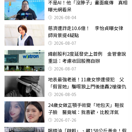
不是AI！他「沒脖子」畫面瘋傳 真相
曝光網看呆
2026-08-04
慈濟遭詐走10.6億！ 李怡貞曝女律
師背景提4疑點
2026-08-07
緯創股利2度延發史上首例 金管會說
重話：考慮收回股務自辦
2026-08-07
地表最強老爸！11歲女慘遭侵犯 父
「假冒她」騙噁狼上門後連轟2槍復仇
2026-08-05
24歲女做正顎手術變「地包天」鞋拔
子臉 醫竟喊：我喜歡，比較洋氣
2026-07-26
喝精油「辟穀」、藏158公斤黃金！假