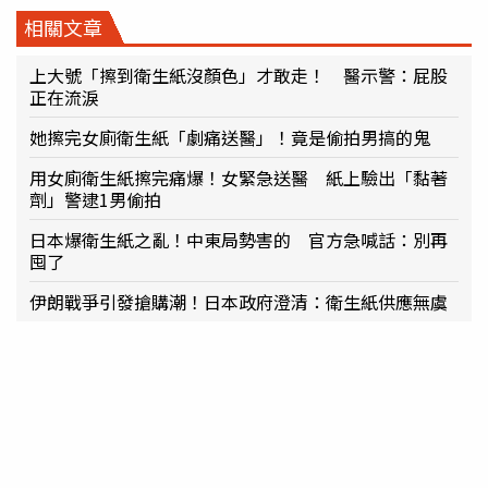
相關文章
上大號「擦到衛生紙沒顏色」才敢走！ 醫示警：屁股
正在流淚
她擦完女廁衛生紙「劇痛送醫」！竟是偷拍男搞的鬼
用女廁衛生紙擦完痛爆！女緊急送醫 紙上驗出「黏著
劑」警逮1男偷拍
日本爆衛生紙之亂！中東局勢害的 官方急喊話：別再
囤了
伊朗戰爭引發搶購潮！日本政府澄清：衛生紙供應無虞