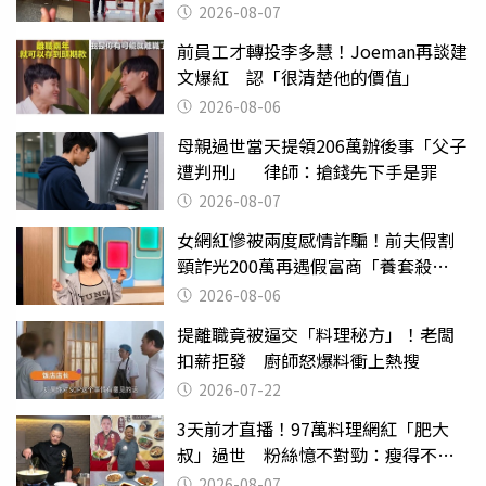
2026-08-07
前員工才轉投李多慧！Joeman再談建
文爆紅 認「很清楚他的價值」
2026-08-06
母親過世當天提領206萬辦後事「父子
遭判刑」 律師：搶錢先下手是罪
2026-08-07
女網紅慘被兩度感情詐騙！前夫假割
頸詐光200萬再遇假富商「養套殺
2000萬」
2026-08-06
提離職竟被逼交「料理秘方」！老闆
扣薪拒發 廚師怒爆料衝上熱搜
2026-07-22
3天前才直播！97萬料理網紅「肥大
叔」過世 粉絲憶不對勁：瘦得不合
理
2026-08-07