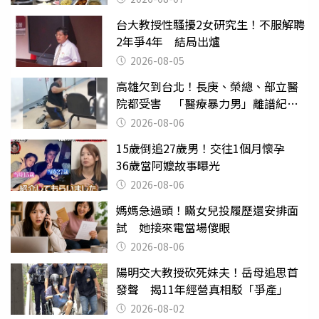
台大教授性騷擾2女研究生！不服解聘
2年爭4年 結局出爐
2026-08-05
高雄欠到台北！長庚、榮總、部立醫
院都受害 「醫療暴力男」離譜紀錄
曝光
2026-08-06
15歲倒追27歲男！交往1個月懷孕
36歲當阿嬤故事曝光
2026-08-06
媽媽急過頭！瞞女兒投履歷還安排面
試 她接來電當場傻眼
2026-08-06
陽明交大教授砍死妹夫！岳母追思首
發聲 揭11年經營真相駁「爭產」
2026-08-02