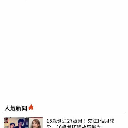
人氣新聞
15歲倒追27歲男！交往1個月懷
孕 36歲當阿嬤故事曝光