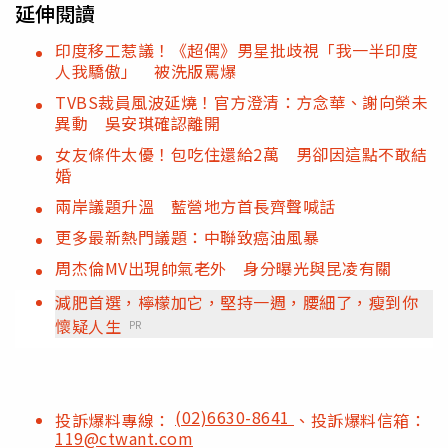
延伸閱讀
印度移工惹議！《超偶》男星批歧視「我一半印度
人我驕傲」 被洗版罵爆
TVBS裁員風波延燒！官方澄清：方念華、謝向榮未
異動 吳安琪確認離開
女友條件太優！包吃住還給2萬 男卻因這點不敢結
婚
兩岸議題升溫 藍營地方首長齊聲喊話
更多最新熱門議題：中聯致癌油風暴
周杰倫MV出現帥氣老外 身分曝光與昆凌有關
減肥首選，檸檬加它，堅持一週，腰細了，瘦到你
懷疑人生
PR
(02)6630-8641
投訴爆料專線：
、投訴爆料信箱：
119@ctwant.com