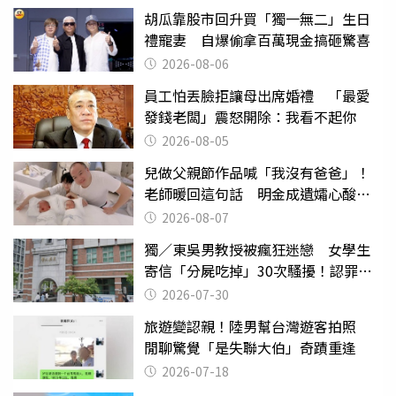
胡瓜靠股市回升買「獨一無二」生日
禮寵妻 自爆偷拿百萬現金搞砸驚喜
2026-08-06
員工怕丟臉拒讓母出席婚禮 「最愛
發錢老闆」震怒開除：我看不起你
2026-08-05
兒做父親節作品喊「我沒有爸爸」！
老師暖回這句話 明金成遺孀心酸惹
淚
2026-08-07
獨／東吳男教授被瘋狂迷戀 女學生
寄信「分屍吃掉」30次騷擾！認罪免
關
2026-07-30
旅遊變認親！陸男幫台灣遊客拍照
閒聊驚覺「是失聯大伯」奇蹟重逢
2026-07-18