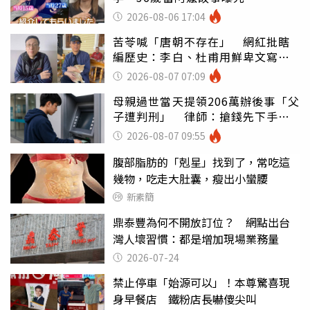
2026-08-06 17:04
苦苓喊「唐朝不存在」 網紅批瞎
編歷史：李白、杜甫用鮮卑文寫
詩？
2026-08-07 07:09
母親過世當天提領206萬辦後事「父
子遭判刑」 律師：搶錢先下手是
罪
2026-08-07 09:55
腹部脂肪的「剋星」找到了，常吃這
幾物，吃走大肚囊，瘦出小蠻腰
新素簡
鼎泰豐為何不開放訂位？ 網點出台
灣人壞習慣：都是增加現場業務量
2026-07-24
禁止停車「始源可以」！本尊驚喜現
身早餐店 鐵粉店長嚇傻尖叫