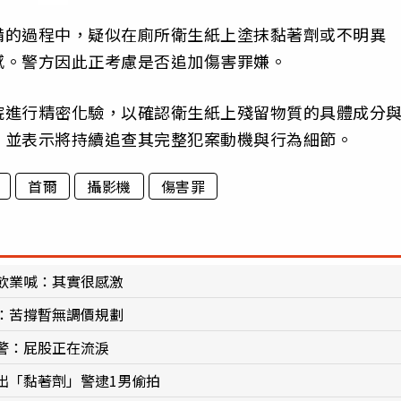
備的過程中，疑似在廁所衛生紙上塗抹黏著劑或不明異
感。警方因此正考慮是否追加傷害罪嫌。
院進行精密化驗，以確認衛生紙上殘留物質的具體成分
，並表示將持續追查其完整犯案動機與行為細節。
首爾
攝影機
傷害罪
飲業喊：其實很感激
：苦撐暫無調價規劃
警：屁股正在流淚
出「黏著劑」警逮1男偷拍