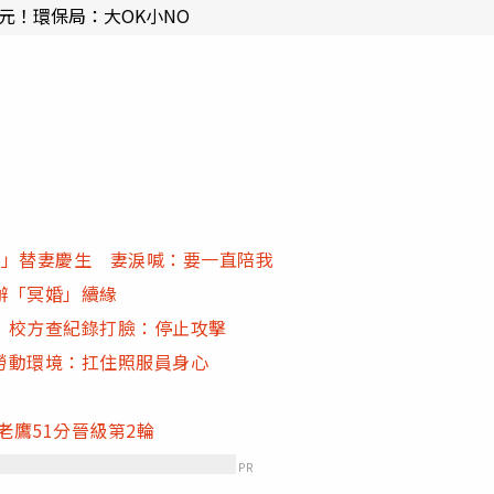
元！環保局：大OK小NO
椅」替妻慶生 妻淚喊：要一直陪我
辦「冥婚」續緣
 校方查紀錄打臉：停止攻擊
勞動環境：扛住照服員身心
老鷹51分晉級第2輪
PR