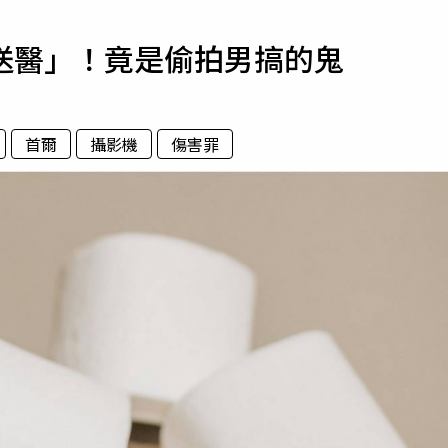
寵物
送醫」！竟是偷拍男搞的鬼
運勢
運動
梅酒
首爾
攝影機
傷害罪