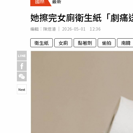
國際
最新
人物
汽車
她擦完女廁衛生紙「劇痛
專欄
房產新勢力
編輯：
陳煜濬
2026-05-01 12:36
衛生紙
女廁
黏著劑
偷拍
南韓
Next