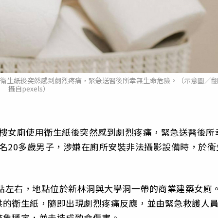
用衛生紙後突然感到劇烈疼痛，緊急送醫後所幸無生命危險。（示意圖／翻
攝自pexels）
大樓女廁使用衛生紙後突然感到劇烈疼痛，緊急送醫後所
名20多歲男子，涉嫌在廁所安裝非法攝影設備時，於衛
9點左右，地點位於新林洞與大學洞一帶的商業建築女廁
供的衛生紙，隨即出現劇烈疼痛反應，並由緊急救護人
跡象穩定，並未造成致命傷害。