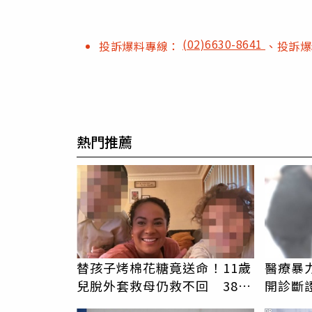
(02)6630-8641
投訴爆料專線：
、投訴
熱門推薦
替孩子烤棉花糖竟送命！11歲
醫療暴
兒脫外套救母仍救不回 38歲
開診斷
媽不幸離世
莘員工
PR