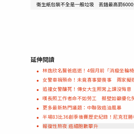
衛生紙包裝不全是一般垃圾 丟錯最高罰6000
延伸閱讀
林逸欣名醫爸癌逝！4個月前「消瘦坐輪
女警車禍殞命！未竟喜事變喪事 兩家擬
追撞女警釀死！傳女大生照常上課沒悔意
嘆長照工作者命不如勞工 蔡壁如籲優化
更多最新熱門議題：中聯致癌油風暴
半場83比36創季後賽歷史紀錄！尼克狂勝
報復性熬夜 癌細胞數攀升