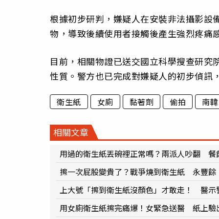
根據初步研判，嫌疑人在安裝非法攝影設
物，導致後續使用者接觸後產生強烈疼痛
目前，相關物證已送交國立科學搜查研究
性質。警方也已完成對嫌疑人的初步偵訊
衛生紙
女廁
黏著劑
偷拍
南韓
相關文章
用過的衛生紙丟碗裡正常嗎？兩派人吵翻 餐
擦一次屁股變貴了？戰爭燒到衛生紙 永豐餘
上大號「擦到衛生紙沒顏色」才敢走！ 醫示
用女廁衛生紙擦完痛爆！女緊急送醫 紙上驗