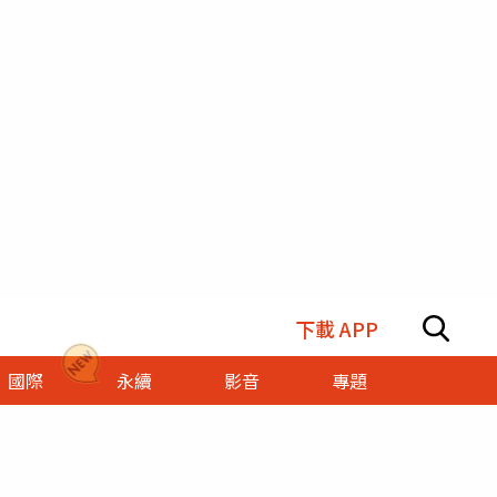
下載 APP
國際
永續
影音
專題