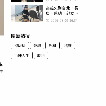
身份辦假證落戶
高雄欠到台北！長
庚、榮總、部立醫
院都受害 「醫療
2026-08-06 16:34
暴力男」離譜紀錄
曝光
關鍵熱搜
泌尿科
榮總
外科
猥褻
百味人生
股利
幸
生
。
員