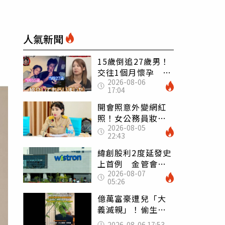
人氣新聞
15歲倒追27歲男！
交往1個月懷孕 36
2026-08-06
歲當阿嬤故事曝光
17:04
開會照意外變網紅
照！女公務員妝容
2026-08-05
掀2千則留言 本人
22:43
怒嗆：化妝有錯嗎
緯創股利2度延發史
上首例 金管會說
2026-08-07
重話：考慮收回股
05:26
務自辦
億萬富豪遭兒「大
義滅親」！偷生子
怕曝光 竟盜鄰居
2026-08-06 17:53