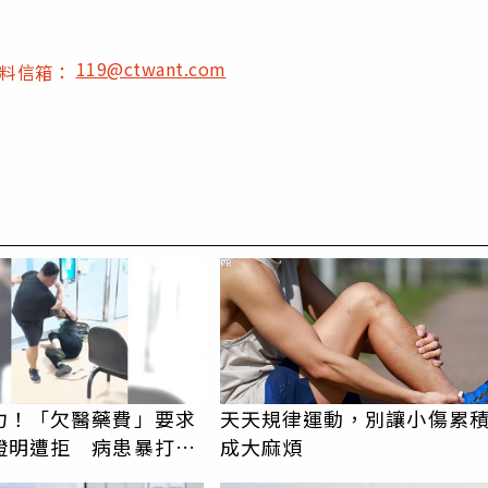
119@ctwant.com
爆料信箱：
PR
力！「欠醫藥費」要求
天天規律運動，別讓小傷累
證明遭拒 病患暴打耕
成大麻煩
畫面曝光