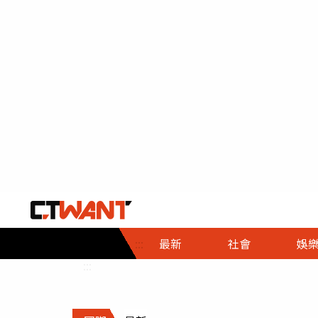
社會首頁
娛樂首頁
財經首頁
政
:::
最新
社會
娛
時事
即時
熱線
:::
直擊
大條
人物
調查
專題
３Ｃ