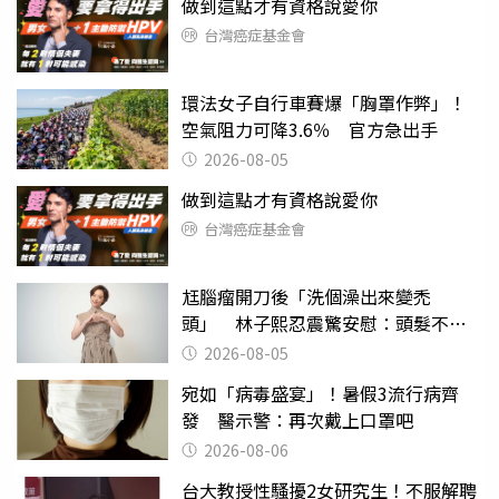
做到這點才有資格說愛你
台灣癌症基金會
環法女子自行車賽爆「胸罩作弊」！
空氣阻力可降3.6％ 官方急出手
2026-08-05
做到這點才有資格說愛你
台灣癌症基金會
尪腦瘤開刀後「洗個澡出來變禿
頭」 林子熙忍震驚安慰：頭髮不重
要
2026-08-05
宛如「病毒盛宴」！暑假3流行病齊
發 醫示警：再次戴上口罩吧
2026-08-06
台大教授性騷擾2女研究生！不服解聘