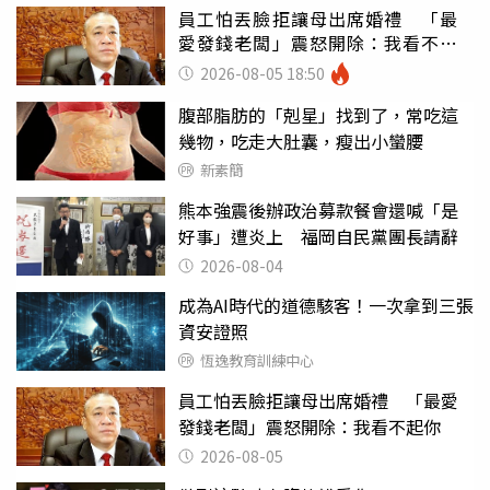
員工怕丟臉拒讓母出席婚禮 「最
愛發錢老闆」震怒開除：我看不起
你
2026-08-05 18:50
腹部脂肪的「剋星」找到了，常吃這
幾物，吃走大肚囊，瘦出小蠻腰
新素簡
熊本強震後辦政治募款餐會還喊「是
好事」遭炎上 福岡自民黨團長請辭
2026-08-04
成為AI時代的道德駭客！一次拿到三張
資安證照
恆逸教育訓練中心
員工怕丟臉拒讓母出席婚禮 「最愛
發錢老闆」震怒開除：我看不起你
2026-08-05