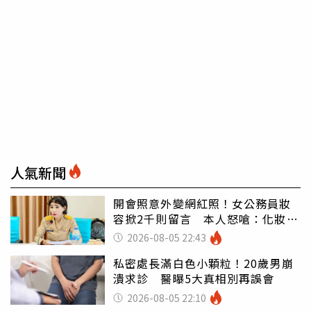
人氣新聞
開會照意外變網紅照！女公務員妝
容掀2千則留言 本人怒嗆：化妝有
錯嗎
2026-08-05 22:43
私密處長滿白色小顆粒！20歲男崩
潰求診 醫曝5大真相別再誤會
2026-08-05 22:10