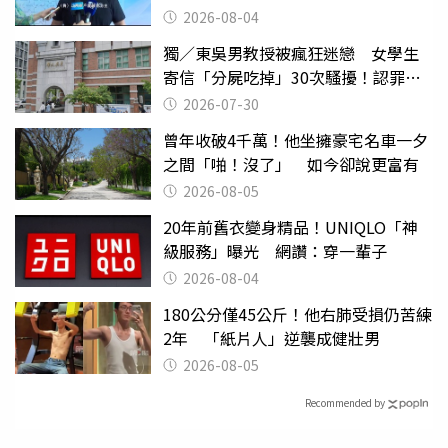
2026-08-04
獨／東吳男教授被瘋狂迷戀 女學生
寄信「分屍吃掉」30次騷擾！認罪免
關
2026-07-30
曾年收破4千萬！他坐擁豪宅名車一夕
之間「啪！沒了」 如今卻說更富有
2026-08-05
20年前舊衣變身精品！UNIQLO「神
級服務」曝光 網讚：穿一輩子
2026-08-04
180公分僅45公斤！他右肺受損仍苦練
2年 「紙片人」逆襲成健壯男
2026-08-05
Recommended by