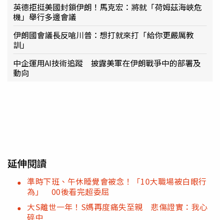
英德拒挺美國封鎖伊朗！馬克宏：將就「荷姆茲海峽危
機」舉行多邊會議
伊朗國會議長反嗆川普：想打就來打「給你更嚴厲教
訓」
中企運用AI技術追蹤 披露美軍在伊朗戰爭中的部署及
動向
延伸閱讀
準時下班、午休睡覺會被念！「10大職場被白眼行
為」 00後看完超委屈
大S離世一年！S媽再度痛失至親 悲傷證實：我心
碎中