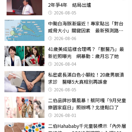
2年爭4年 結局出爐
2026-08-05
中颱白海豚漸逼近！專家點出「對台
威脅大小」關鍵因素 最新預測路徑
曝
2026-08-06
41歲美成這樣合理嗎？「獸醫乃」最
新近照曝光 網暴動：歲月忘了她
2026-08-04
私密處長滿白色小顆粒！20歲男崩潰
求診 醫曝5大真相別再誤會
2026-08-05
二伯品牌抄襲風暴！蔡阿嘎「9月兒童
樂園家庭日」照辦嗎？北捷鬆口了
2026-08-01
二伯Hahababy千元童裝標示「內外層