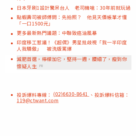
日本牙刷1設計驚呆台人 老司機嗆：30年前就玩過
點蝦壽司被師傅問：先拍照？ 他見天價帳單才懂
「一口1500元」
更多最新熱門議題：中聯致癌油風暴
印度移工惹議！《超偶》男星批歧視「我一半印度
人我驕傲」 被洗版罵爆
減肥首選，檸檬加它，堅持一週，腰細了，瘦到你
懷疑人生
PR
(02)6630-8641
投訴爆料專線：
、投訴爆料信箱：
119@ctwant.com