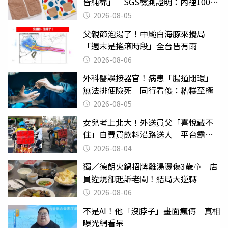
皆純棉」 SGS檢測證明：內裡100%
聚酯纖維
2026-08-05
父親節泡湯了！中颱白海豚來攪局
「週末是搖滾時段」全台皆有雨
2026-08-06
外科醫誤接器官！病患「腸道閉環」
無法排便險死 同行看傻：糟糕至極
2026-08-05
女兒考上北大！外送員父「喜悅藏不
住」自費買飲料沿路送人 平台霸氣
幫付學費
2026-08-04
獨／德朗火鍋招牌雞湯燙傷3歲童 店
員違規卻起訴老闆！結局大逆轉
2026-08-06
不是AI！他「沒脖子」畫面瘋傳 真相
曝光網看呆