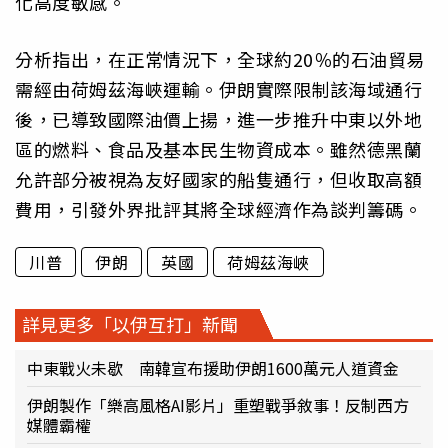
化高度敏感。
分析指出，在正常情況下，全球約20％的石油貿易
需經由荷姆茲海峽運輸。伊朗實際限制該海域通行
後，已導致國際油價上揚，進一步推升中東以外地
區的燃料、食品及基本民生物資成本。雖然德黑蘭
允許部分被視為友好國家的船隻通行，但收取高額
費用，引發外界批評其將全球經濟作為談判籌碼。
川普
伊朗
英國
荷姆茲海峽
詳見更多「以伊互打」新聞
中東戰火未歇 南韓宣布援助伊朗1600萬元人道資金
伊朗製作「樂高風格AI影片」重塑戰爭敘事！反制西方
媒體霸權