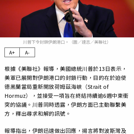
川普下令封鎖伊朗港口。（圖／達志／美聯社）
A+
A-
根據《美聯社》報導，美國總統川普於13日表示，
美軍已展開對伊朗港口的封鎖行動，目的在於迫使
德黑蘭當局重新開放荷姆茲海峽（Strait of
Hormuz），並接受一項旨在終結持續逾6週中東衝
突的協議。川普同時透露，伊朗方面已主動聯繫美
方，釋出尋求和解的訊號。
報導指出，伊朗迅速做出回應，揚言將對波斯灣及