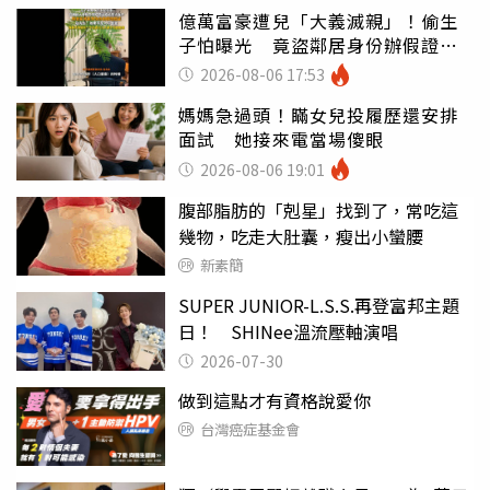
億萬富豪遭兒「大義滅親」！偷生
子怕曝光 竟盜鄰居身份辦假證落
戶
2026-08-06 17:53
媽媽急過頭！瞞女兒投履歷還安排
面試 她接來電當場傻眼
2026-08-06 19:01
腹部脂肪的「剋星」找到了，常吃這
幾物，吃走大肚囊，瘦出小蠻腰
新素簡
SUPER JUNIOR-L.S.S.再登富邦主題
日！ SHINee溫流壓軸演唱
2026-07-30
做到這點才有資格說愛你
台灣癌症基金會