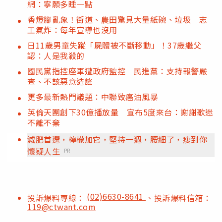
網：寧願多睡一點
香燈腳亂象！街道、農田驚見大量紙碗、垃圾 志
工氣炸：每年宣導也沒用
日11歲男童失蹤「屍體被不斷移動」！37歲繼父
認：人是我殺的
國民黨指控座車遭政府監控 民進黨：支持報警嚴
查、不該惡意造謠
更多最新熱門議題：中聯致癌油風暴
英倫天團創下30億播放量 宣布5度來台：謝謝歌迷
不離不棄
減肥首選，檸檬加它，堅持一週，腰細了，瘦到你
懷疑人生
PR
(02)6630-8641
投訴爆料專線：
、投訴爆料信箱：
119@ctwant.com