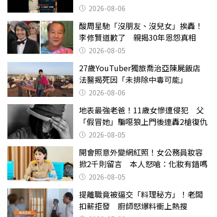
2026-08-06
酸周星馳「沒朋友、沒兒女」挨轟！
李修賢道歉了 親揭30年恩怨真相
2026-08-05
27歲YouTuber獨旅喬治亞陳屍飯店
法醫揭死因「未排除中毒可能」
2026-08-06
地表最強老爸！11歲女慘遭侵犯 父
「假冒她」騙噁狼上門後連轟2槍復仇
2026-08-05
開會照意外變網紅照！女公務員妝容
掀2千則留言 本人怒嗆：化妝有錯嗎
2026-08-05
提離職竟被逼交「料理秘方」！老闆
扣薪拒發 廚師怒爆料衝上熱搜