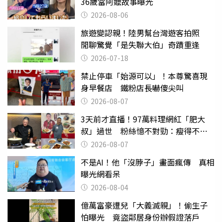
36歲當阿嬤故事曝光
2026-08-06
旅遊變認親！陸男幫台灣遊客拍照
閒聊驚覺「是失聯大伯」奇蹟重逢
2026-07-18
禁止停車「始源可以」！本尊驚喜現
身早餐店 鐵粉店長嚇傻尖叫
2026-08-07
3天前才直播！97萬料理網紅「肥大
叔」過世 粉絲憶不對勁：瘦得不合
理
2026-08-07
不是AI！他「沒脖子」畫面瘋傳 真相
曝光網看呆
2026-08-04
億萬富豪遭兒「大義滅親」！偷生子
怕曝光 竟盜鄰居身份辦假證落戶