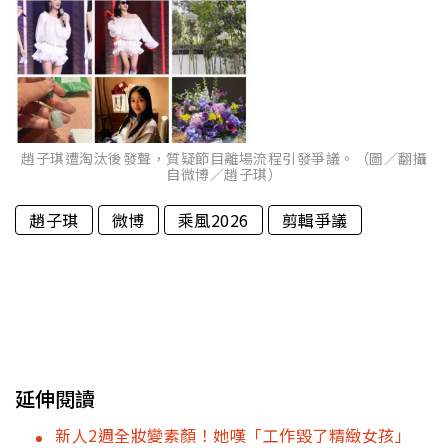
趙子琪遭淘汰後發聲，質疑節目離場流程引發爭議。（圖／翻攝
自微博／趙子琪）
趙子琪
微博
乘風2026
剪輯爭議
延伸閱讀
新人2週全妝變素顏！她嘆「工作毀了精緻女孩」