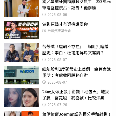
獨／學霸牙醫槓離職女員工 為3萬元
筆電互控侵占、誣告！他慘勝
2026-08-06
做到這點才有資格說愛你
台灣癌症基金會
苦苓喊「唐朝不存在」 網紅批瞎編
歷史：李白、杜甫用鮮卑文寫詩？
2026-08-07
緯創股利2度延發史上首例 金管會說
重話：考慮收回股務自辦
2026-08-07
24歲女做正顎手術變「地包天」鞋拔
子臉 醫竟喊：我喜歡，比較洋氣
2026-07-26
蕭伊情斷Joeman認先提分手和封鎖！