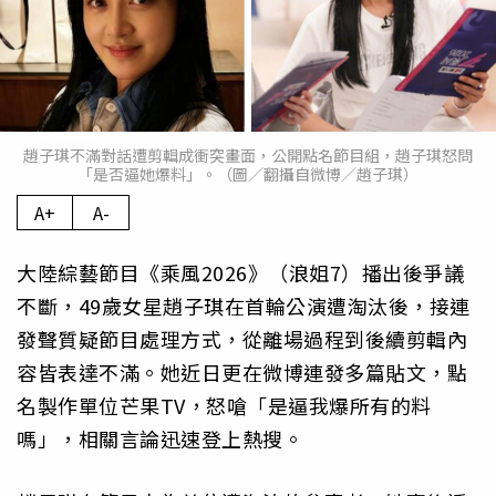
趙子琪不滿對話遭剪輯成衝突畫面，公開點名節目組，趙子琪怒問
「是否逼她爆料」。（圖／翻攝自微博／趙子琪）
A+
A-
大陸綜藝節目《乘風2026》（浪姐7）播出後爭議
不斷，49歲女星趙子琪在首輪公演遭淘汰後，接連
發聲質疑節目處理方式，從離場過程到後續剪輯內
容皆表達不滿。她近日更在微博連發多篇貼文，點
名製作單位芒果TV，怒嗆「是逼我爆所有的料
嗎」，相關言論迅速登上熱搜。