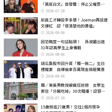
「黑底白文」首發聲：停止父權思維
物化女性
2026-07-28
前員工才轉投李多慧！Joeman再談建
文爆紅 認「很清楚他的價值」
2026-08-06
因范曉萱一句話點頭！ 孫淑媚出道
31年認真學生上身備戰
2026-08-06
胡瓜靠股市回升買「獨一無二」生日
禮寵妻 自爆偷拿百萬現金搞砸驚喜
2026-08-06
獨／東吳男教授被瘋狂迷戀 女學生
寄信「分屍吃掉」30次騷擾！認罪免
關
2026-07-30
15歲倒追27歲男！交往1個月懷孕