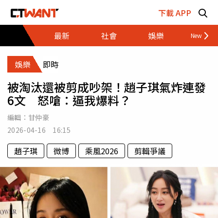
跳至主要內容區塊
下載 APP
最新
社會
娛樂
財經
娛樂
即時
被淘汰還被剪成吵架！趙子琪氣炸連發
6文 怒嗆：逼我爆料？
編輯：
甘仲豪
2026-04-16 16:15
趙子琪
微博
乘風2026
剪輯爭議