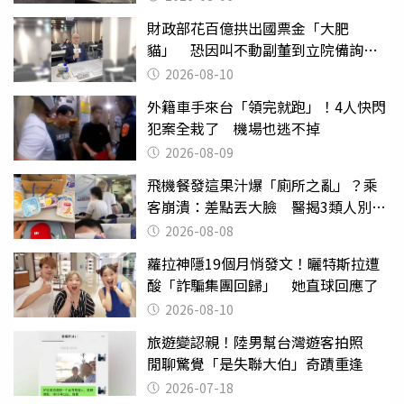
財政部花百億拱出國票金「大肥
貓」 恐因叫不動副董到立院備詢惹
議
2026-08-10
外籍車手來台「領完就跑」！4人快閃
犯案全栽了 機場也逃不掉
2026-08-09
飛機餐發這果汁爆「廁所之亂」？乘
客崩潰：差點丟大臉 醫揭3類人別亂
喝
2026-08-08
蘿拉神隱19個月悄發文！曬特斯拉遭
酸「詐騙集團回歸」 她直球回應了
2026-08-10
旅遊變認親！陸男幫台灣遊客拍照
閒聊驚覺「是失聯大伯」奇蹟重逢
2026-07-18