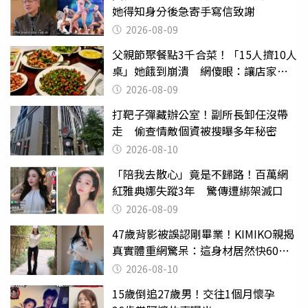
她得知身分後急寄手寫信致謝
2026-08-09
父親節聚餐點3千合菜！「15人擠10人
桌」她餓到崩潰 網傻眼：讓店家看
笑話
2026-08-09
打靶子彈藏辦公室！副所長卸任沒帶
走 偷查情敵個資被搜曝多年秘密
2026-08-10
「陪我去散心」竟是不歸路！百萬網
紅雅典娜失蹤3年 驚傳遭綁架滅口
2026-08-09
47歲背影被誤認剛畢業！KIMIKO親揭
真實體重網驚呆：這身材居然快60公
斤？
2026-08-10
15歲倒追27歲男！交往1個月懷孕