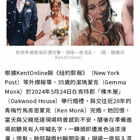
新娘準備進場前遭攻擊，現場一度混亂。（圖／翻攝自
KentOnline）
根據KentOnline與《紐約郵報》（New York
Post）等外媒報導，35歲的潔瑪蒙克（Gemma
Monk）於2024年5月24日在肯特郡「橡木屋」
（Oakwood House）舉行婚禮，與交往近20年的
青梅竹馬肯恩蒙克（Ken Monk）完婚。她回憶，
當天與父親抵達現場時曾感到不安，隨後在準備進
場前聽見有人呼喊名字，一轉頭即遭黑色油漆潑
灑，頭髮、臉部與婚紗瞬間染黑，現場一度陷入混