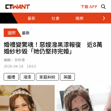
跳至主要內容區塊
下載 APP
最新
社會
娛樂
財經
國際
最新
婚禮變驚魂！惡嫂潑黑漆報復 近8萬
婚紗秒毀「她仍堅持完婚」
編輯：
甘仲豪
2026-04-18 18:03
婚禮
潑漆
家庭糾紛
英國