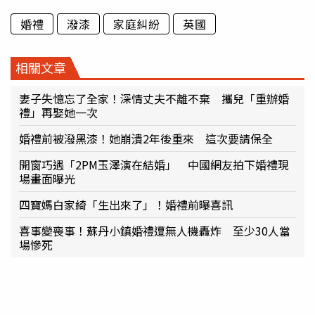
婚禮
潑漆
家庭糾紛
英國
相關文章
妻子失憶忘了全家！深情丈夫不離不棄 攜兒「重辦婚
禮」再娶她一次
婚禮前被潑黑漆！她崩潰2年後重來 這次要請保全
開窗巧遇「2PM玉澤演在結婚」 中國網友拍下婚禮現
場畫面曝光
四寶媽白家綺「生出來了」！婚禮前曝喜訊
喜事變喪事！蘇丹小鎮婚禮遭無人機轟炸 至少30人當
場慘死