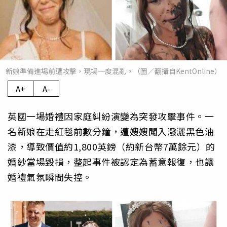
新娘準備進場前遭攻擊，現場一度混亂。（圖／翻攝自KentOnline）
A+
A-
英國一場婚禮因家庭糾紛演變為突發攻擊事件。一
名新娘在走紅毯前數分鐘，遭嫂嫂闖入潑灑黑色油
漆，導致價值約1,800英鎊（約新台幣7萬餘元）的
婚紗當場毀損，整起事件被認定為蓄意報復，也讓
婚禮氣氛瞬間失控。