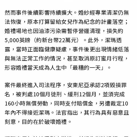
然而事件後續影響持續擴大。婚紗經專業清潔仍無
法恢復，原本打算留給女兒作為紀念的計畫落空；
婚禮場地也因油漆污染需暫停營運清理，損失約
5,000英鎊（約新台幣22萬元）。此外，潔瑪透
露，當時正面臨健康疑慮，事件後更出現情緒低落
與無法正常工作的情況，甚至取消原訂蜜月行程，
形容婚禮當天成為人生中「最糟的一天」。
案件最終進入司法程序，安東尼亞承認2項毀損罪
名，被判處10個月徒刑、緩刑12個月，並須完成
160小時無償勞動，同時支付賠償金，另遭裁定10
年內不得接近潔瑪。法官指出，其行為具有惡意且
刻意，目的在於破壞婚禮。