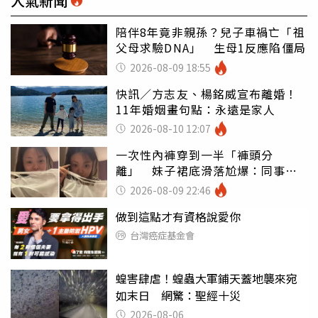
人氣新聞
陪伴8年竟非親孫？兒子車禍亡「祖
父母求驗DNA」 生母1反應陷僵局
2026-08-09 18:55
快訊／方志友、楊銘威宣布離婚！
11年婚姻畫句點：永遠是家人
2026-08-10 12:07
一次性內褲穿到一半「褲頭分
離」 妹子裙底滑落尬爆：同事全
看光
2026-08-09 22:46
做到這點才有資格說愛你
台灣癌症基金會
蝗害肆虐！蝗蟲大軍鋪天蓋地襲來宛
如末日 網驚：聖經十災
2026-08-06