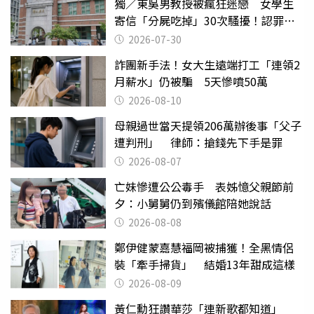
獨／東吳男教授被瘋狂迷戀 女學生
寄信「分屍吃掉」30次騷擾！認罪免
關
2026-07-30
詐團新手法！女大生遠端打工「連領2
月薪水」仍被騙 5天慘噴50萬
2026-08-10
母親過世當天提領206萬辦後事「父子
遭判刑」 律師：搶錢先下手是罪
2026-08-07
亡妹慘遭公公毒手 表姊憶父親節前
夕：小舅舅仍到殯儀館陪她說話
2026-08-08
鄭伊健蒙嘉慧福岡被捕獲！全黑情侶
裝「牽手掃貨」 結婚13年甜成這樣
2026-08-09
黃仁勳狂讚華莎「連新歌都知道」