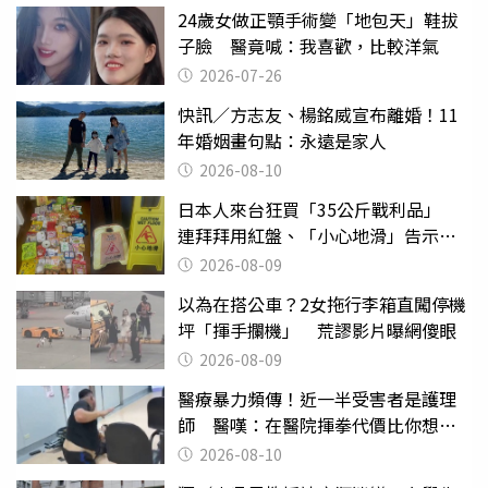
24歲女做正顎手術變「地包天」鞋拔
子臉 醫竟喊：我喜歡，比較洋氣
2026-07-26
快訊／方志友、楊銘威宣布離婚！11
年婚姻畫句點：永遠是家人
2026-08-10
日本人來台狂買「35公斤戰利品」
連拜拜用紅盤、「小心地滑」告示牌
也帶回家
2026-08-09
以為在搭公車？2女拖行李箱直闖停機
坪「揮手攔機」 荒謬影片曝網傻眼
2026-08-09
醫療暴力頻傳！近一半受害者是護理
師 醫嘆：在醫院揮拳代價比你想像
的還要大
2026-08-10