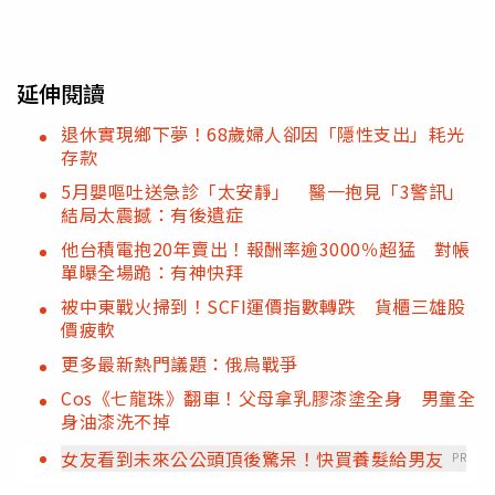
延伸閱讀
退休實現鄉下夢！68歲婦人卻因「隱性支出」耗光
存款
5月嬰嘔吐送急診「太安靜」 醫一抱見「3警訊」
結局太震撼：有後遺症
他台積電抱20年賣出！報酬率逾3000％超猛 對帳
單曝全場跪：有神快拜
被中東戰火掃到！SCFI運價指數轉跌 貨櫃三雄股
價疲軟
更多最新熱門議題：俄烏戰爭
Cos《七龍珠》翻車！父母拿乳膠漆塗全身 男童全
身油漆洗不掉
女友看到未來公公頭頂後驚呆！快買養髮給男友
PR