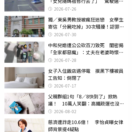
「女兒隨媽祖修行去了」 駕駛過失
致死判9月
2026-07-26
獨／東吳男教授被瘋狂迷戀 女學生
寄信「分屍吃掉」30次騷擾！認罪免
關
2026-07-30
中和兒媳遭公公砍百刀致死 閨密揭
「全家都惡魔」：丈夫在老婆時懷孕
摔東西
2026-07-28
女子入住飯店遇停電 摸黑下樓被員
工告知：倒閉了
2026-07-17
父親群組1句「8／8快到了」掀熱
議！ 10萬人笑翻：高鐵疏運也沒列
父親節
2026-08-02
慈濟遭詐走10.6億！ 李怡貞曝女律
師背景提4疑點