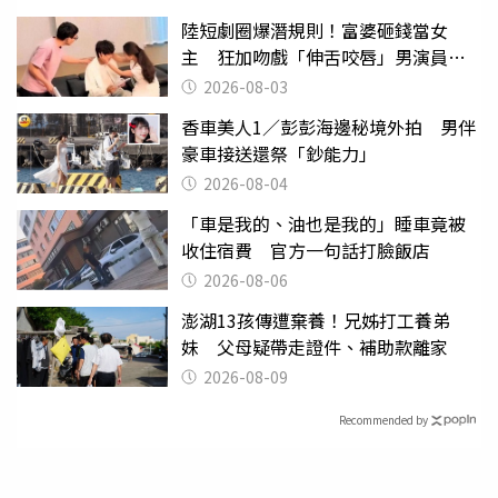
陸短劇圈爆潛規則！富婆砸錢當女
主 狂加吻戲「伸舌咬唇」男演員崩
潰
2026-08-03
香車美人1／彭彭海邊秘境外拍 男伴
豪車接送還祭「鈔能力」
2026-08-04
「車是我的、油也是我的」睡車竟被
收住宿費 官方一句話打臉飯店
2026-08-06
澎湖13孩傳遭棄養！兄姊打工養弟
妹 父母疑帶走證件、補助款離家
2026-08-09
Recommended by