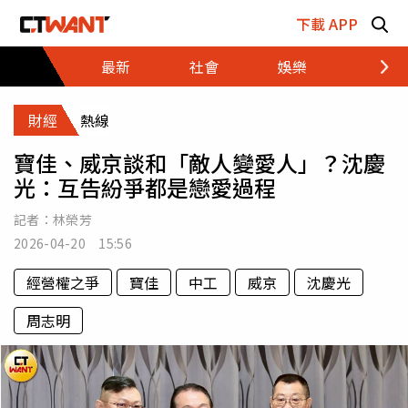
跳至主要內容區塊
下載 APP
最新
社會
娛樂
財經
財經
熱線
寶佳、威京談和「敵人變愛人」？沈慶
光：互告紛爭都是戀愛過程
記者：
林榮芳
2026-04-20 15:56
經營權之爭
寶佳
中工
威京
沈慶光
周志明