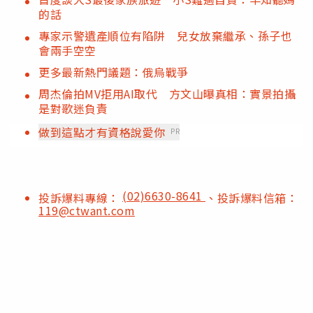
的話
專家示警遺產順位有陷阱 兒女放棄繼承、孫子也
會兩手空空
更多最新熱門議題：俄烏戰爭
周杰倫拍MV拒用AI取代 方文山曝真相：實景拍攝
是對歌迷負責
做到這點才有資格說愛你
PR
(02)6630-8641
投訴爆料專線：
、投訴爆料信箱：
119@ctwant.com