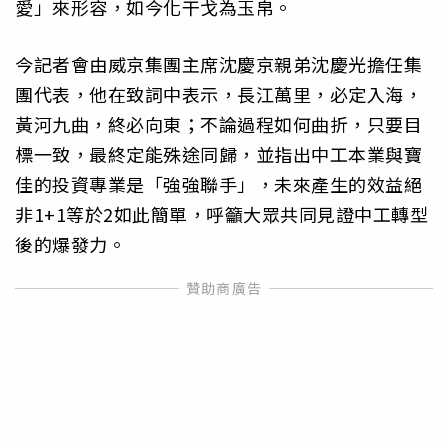
愛」來形容，如今化干戈為玉帛。
今記者會由威京集團主席沈慶京親弟沈慶光擔任集
團代表，他在致詞中表示，長江萬里，必定入海，
黃河九曲，終必向東；不論過程如何曲折，只要目
標一致，最終定能殊途同歸，並指出中工本業與寶
佳的投資專業是「強強聯手」，未來產生的效益絕
非1+1等於2如此簡單，呼籲大眾共同見證中工轉型
後的爆發力。