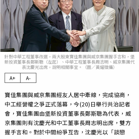
針對中華工程董事改選，兩大股東寶佳集團與威京集團握手言和，堡
新投資董事長鄭斯聰（左起）、中華工程董事長周志明、威京集團代
表沈慶光出席，說明相關事宜。（圖／黃耀徵攝）
A+
A-
寶佳集團與威京集團經友人居中牽線，完成協商，
中工經營權之爭正式落幕，今(20)日舉行共治記者
會，寶佳集團由堡新投資董事長鄭斯聰為代表，威
京集團則有沈慶光和中工董事長周志明出席，雙方
握手言和。對於中間紛爭互告，沈慶光以「談戀