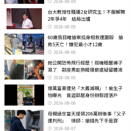
2026-08-09
台大教授性騷擾2女研究生！不服解聘
2年爭4年 結局出爐
2026-08-05
60歲翁目睹搶案挺身相救遭圍毆 搶
救5天亡！嫌犯最小才12歲
2026-08-06
她公開恐怖飛行經歷！搭機睡醒褲子
濕了 鄰座男趁熟睡猥褻還疑留體液
2026-08-05
億萬富豪遭兒「大義滅親」！偷生子
怕曝光 竟盜鄰居身份辦假證落戶
2026-08-06
母親過世當天提領206萬辦後事「父子
遭判刑」 律師：搶錢先下手是罪
2026-08-07