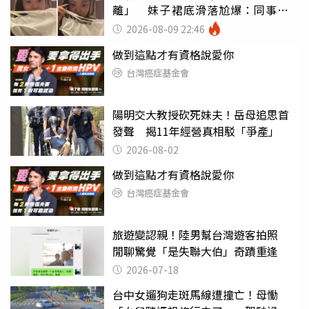
離」 妹子裙底滑落尬爆：同事全
看光
2026-08-09 22:46
做到這點才有資格說愛你
台灣癌症基金會
陽明交大教授砍死妹夫！岳母追思首
發聲 揭11年經營真相駁「爭產」
2026-08-02
做到這點才有資格說愛你
台灣癌症基金會
旅遊變認親！陸男幫台灣遊客拍照
閒聊驚覺「是失聯大伯」奇蹟重逢
2026-07-18
台中女遛狗走斑馬線遭撞亡！母慟