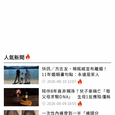
人氣新聞
快訊／方志友、楊銘威宣布離婚！
11年婚姻畫句點：永遠是家人
2026-08-10 12:07
陪伴8年竟非親孫？兒子車禍亡「祖
父母求驗DNA」 生母1反應陷僵局
2026-08-09 18:55
一次性內褲穿到一半「褲頭分