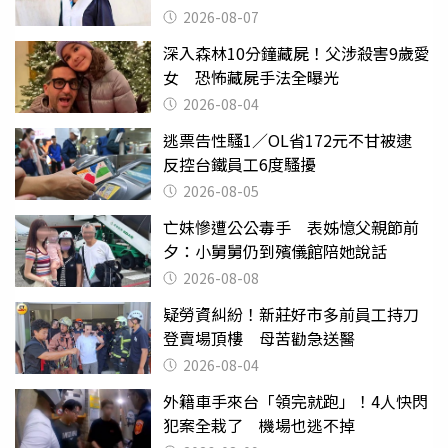
2026-08-07
深入森林10分鐘藏屍！父涉殺害9歲愛
女 恐怖藏屍手法全曝光
2026-08-04
逃票告性騷1／OL省172元不甘被逮
反控台鐵員工6度騷擾
2026-08-05
亡妹慘遭公公毒手 表姊憶父親節前
夕：小舅舅仍到殯儀館陪她說話
2026-08-08
疑勞資糾紛！新莊好市多前員工持刀
登賣場頂樓 母苦勸急送醫
2026-08-04
外籍車手來台「領完就跑」！4人快閃
犯案全栽了 機場也逃不掉