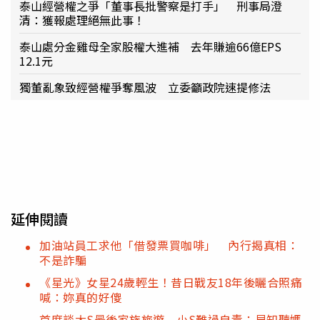
泰山經營權之爭「董事長批警察是打手」 刑事局澄
清：獲報處理絕無此事！
泰山處分金雞母全家股權大進補 去年賺逾66億EPS
12.1元
獨董亂象致經營權爭奪風波 立委籲政院速提修法
延伸閱讀
加油站員工求他「借發票買咖啡」 內行揭真相：
不是詐騙
《星光》女星24歲輕生！昔日戰友18年後曬合照痛
喊：妳真的好傻
首度談大S最後家族旅遊 小S難過自責：早知聽媽