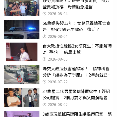
疑勞資糾紛！新莊好市多前員工持刀
登賣場頂樓 母苦勸急送醫
2026-08-04
56歲婦失蹤13年！女兒已聲請死亡宣
告 她偷259元牛腱心「復活了」
2026-08-04
台大教授性騷擾2女研究生！不服解聘
2年爭4年 結局出爐
2026-08-05
陽交大教授殺害連襟案！ 精神科醫
分析「絕非為了爭產」：2年前就已言
行詭異
2026-07-22
37歲星二代男星驚傳陳屍家中！經紀
公司證實 2個月前才與父開演唱會
2026-08-02
3歲童玩搖搖馬遭陌生婦狠甩巴掌 瞎