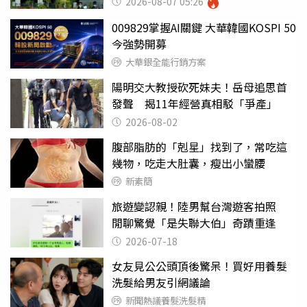
2026-08-07 05:26
009829掌握AI關鍵 大華韓國KOSPI 50
今強勢開募
大華銀全能行銷方案
陽明交大教授砍死妹夫！岳母追思首
發聲 揭11年經營真相駁「爭產」
2026-08-02
腹部脂肪的「剋星」找到了，常吃這
幾物，吃走大肚囊，瘦出小蠻腰
新素簡
旅遊變認親！陸男幫台灣遊客拍照
閒聊驚覺「是失聯大伯」奇蹟重逢
2026-07-18
女友見公公頭頂後驚呆！買好用養髮
洗髮給男友引網議論
新聞熱議養髮洗髮精