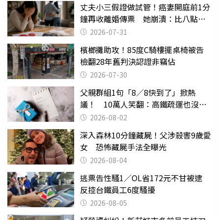
丈夫小三假證做試管！癌妻開庭前1分
鐘再收離婚傳票 她崩潰：比八點檔
還扯
2026-07-31
檳榔攤助攻！85度C騎樓擺桌椅被告
檢翻28年舊判決認證非竊佔
2026-07-30
父親群組1句「8／8快到了」掀熱
議！ 10萬人笑翻：高鐵疏運也沒列
父親節
2026-08-02
深入森林10分鐘藏屍！父涉殺害9歲愛
女 恐怖藏屍手法全曝光
2026-08-04
逃票告性騷1／OL省172元不甘被逮
反控台鐵員工6度騷擾
2026-08-05