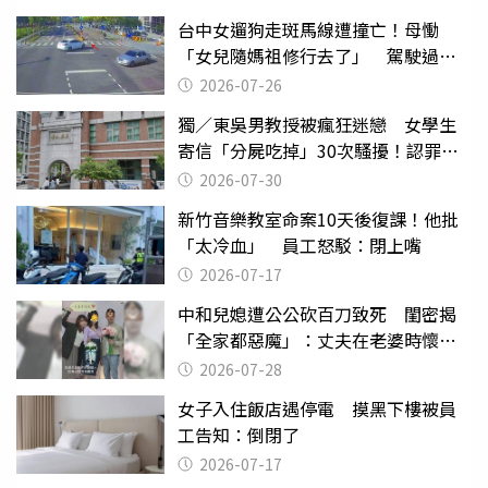
台中女遛狗走斑馬線遭撞亡！母慟
「女兒隨媽祖修行去了」 駕駛過失
致死判9月
2026-07-26
獨／東吳男教授被瘋狂迷戀 女學生
寄信「分屍吃掉」30次騷擾！認罪免
關
2026-07-30
新竹音樂教室命案10天後復課！他批
「太冷血」 員工怒駁：閉上嘴
2026-07-17
中和兒媳遭公公砍百刀致死 閨密揭
「全家都惡魔」：丈夫在老婆時懷孕
摔東西
2026-07-28
女子入住飯店遇停電 摸黑下樓被員
工告知：倒閉了
2026-07-17