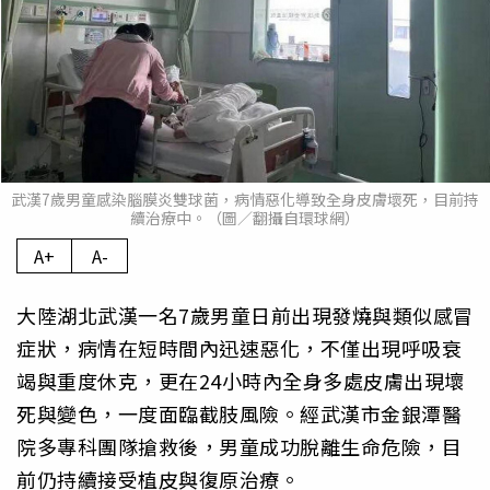
武漢7歲男童感染腦膜炎雙球菌，病情惡化導致全身皮膚壞死，目前持
續治療中。（圖／翻攝自環球網）
A+
A-
大陸湖北武漢一名7歲男童日前出現發燒與類似感冒
症狀，病情在短時間內迅速惡化，不僅出現呼吸衰
竭與重度休克，更在24小時內全身多處皮膚出現壞
死與變色，一度面臨截肢風險。經武漢市金銀潭醫
院多專科團隊搶救後，男童成功脫離生命危險，目
前仍持續接受植皮與復原治療。