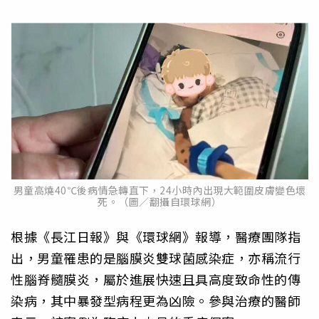
男童高燒40℃後病情急轉直下，24小時內出現大範圍皮膚變色壞
死。（圖／翻攝自環球網）
根據《長江日報》與《環球網》報導，醫療團隊指
出，男童罹患的是腦膜炎雙球菌感染症，亦稱流行
性腦脊髓膜炎，屬於進展快速且具高度致命性的傳
染病，其中暴發型病程更為凶險。參與治療的醫師