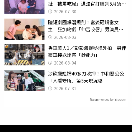
扯「被罵吃屎」遭法官打臉判5月須入
監
2026-07-30
陸短劇圈爆潛規則！富婆砸錢當女
主 狂加吻戲「伸舌咬唇」男演員崩
潰
2026-08-03
香車美人1／彭彭海邊秘境外拍 男伴
豪車接送還祭「鈔能力」
2026-08-04
涉砍殺媳婦40多刀收押！中和惡公公
「入看守所」第5天現況曝
2026-07-31
Recommended by