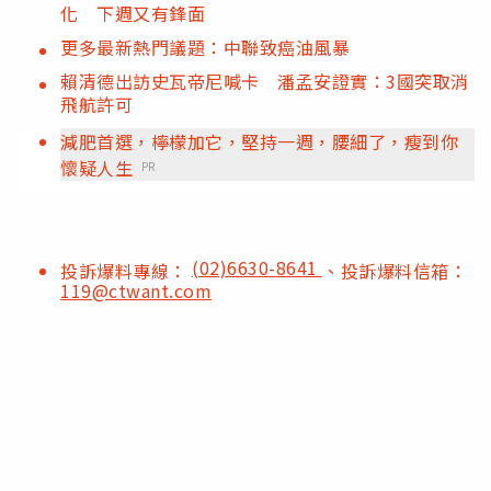
化 下週又有鋒面
更多最新熱門議題：中聯致癌油風暴
賴清德出訪史瓦帝尼喊卡 潘孟安證實：3國突取消
飛航許可
減肥首選，檸檬加它，堅持一週，腰細了，瘦到你
懷疑人生
PR
(02)6630-8641
投訴爆料專線：
、投訴爆料信箱：
119@ctwant.com