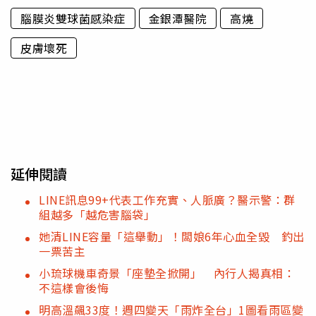
腦膜炎雙球菌感染症
金銀潭醫院
高燒
皮膚壞死
延伸閱讀
LINE訊息99+代表工作充實、人脈廣？醫示警：群
組越多「越危害腦袋」
她清LINE容量「這舉動」！闆娘6年心血全毀 釣出
一票苦主
小琉球機車奇景「座墊全掀開」 內行人揭真相：
不這樣會後悔
明高溫飆33度！週四變天「雨炸全台」1圖看雨區變