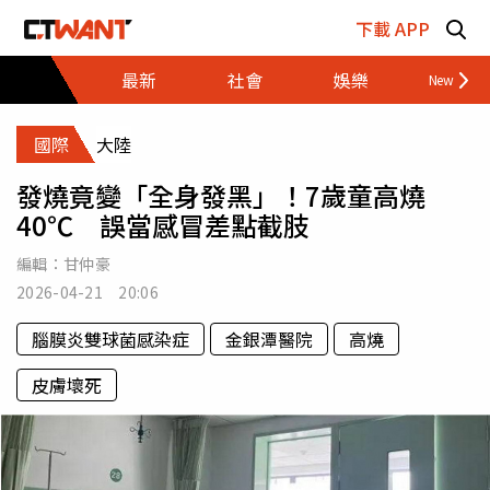
跳至主要內容區塊
下載 APP
最新
社會
娛樂
財經
國際
大陸
發燒竟變「全身發黑」！7歲童高燒
40℃ 誤當感冒差點截肢
編輯：
甘仲豪
2026-04-21 20:06
腦膜炎雙球菌感染症
金銀潭醫院
高燒
皮膚壞死