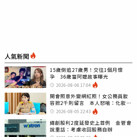
人氣新聞
15歲倒追27歲男！交往1個月懷
孕 36歲當阿嬤故事曝光
2026-08-06 17:04
開會照意外變網紅照！女公務員妝
容掀2千則留言 本人怒嗆：化妝有
錯嗎
2026-08-05 22:43
緯創股利2度延發史上首例 金管會
說重話：考慮收回股務自辦