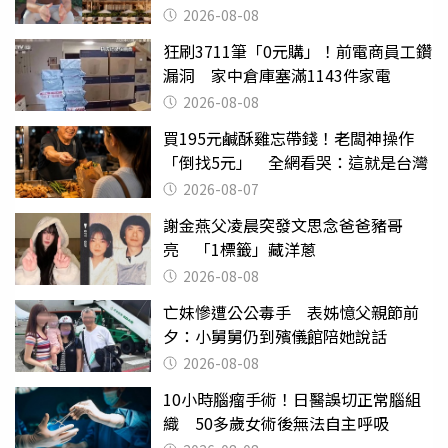
2026-08-08
狂刷3711筆「0元購」！前電商員工鑽
漏洞 家中倉庫塞滿1143件家電
2026-08-08
買195元鹹酥雞忘帶錢！老闆神操作
「倒找5元」 全網看哭：這就是台灣
2026-08-07
謝金燕父凌晨突發文思念爸爸豬哥
亮 「1標籤」藏洋蔥
2026-08-08
亡妹慘遭公公毒手 表姊憶父親節前
夕：小舅舅仍到殯儀館陪她說話
2026-08-08
10小時腦瘤手術！日醫誤切正常腦組
織 50多歲女術後無法自主呼吸