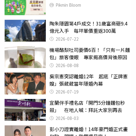
Pikmin Bloom
陶朱隱園第4戶成交！31歲富商砸9.4
億元入手 每坪單價重返300萬
2026-07-22
機場酪梨吐司要價6百！「只有一片麵
包」旅客傻眼 專家揭高價背後原因
2026-08-08
吳宗憲突認離婚12年 起底「正牌憲
嫂」張葳葳當年隱婚內幕
2026-07-19
宜蘭伴手禮名店「開門5分鐘麵包秒
殺」 在地人喊：拜託大家別再去
2026-08-03
彭小刀證實離婚！14年豪門婚正式畫