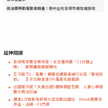
高油價帶動電動車銷量！助中企在全球市場攻城掠地
延伸閱讀
急促喘息聲全被收音！女主播地震「11分鐘上
線」 素顏畫面震撼曝光
王子殿下1／直擊！粿粿低調駕車繞行社區「警戒防
拍」 王子又躲昆凌5千萬豪宅避風頭
出國變冷感？夫妻出遊3週無親密互動 人妻心寒發
聲引兩派討論
調查1/5旅客為參與大型活動出國玩 Klook開賣世
界盃、法網、F1門票