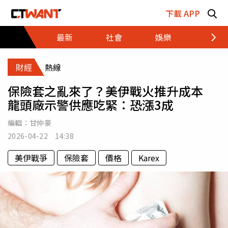
跳至主要內容區塊
下載 APP
最新
社會
娛樂
財經
財經
熱線
保險套之亂來了？美伊戰火推升成本
龍頭廠示警供應吃緊：恐漲3成
編輯：
甘仲豪
2026-04-22 14:38
美伊戰爭
保險套
價格
Karex