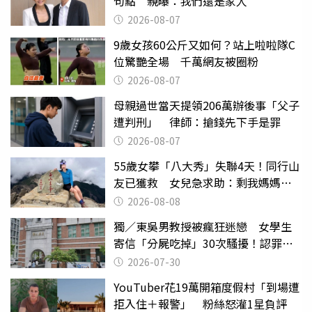
句點 親曝：我們還是家人
2026-08-07
9歲女孩60公斤又如何？站上啦啦隊C
位驚艷全場 千萬網友被圈粉
2026-08-07
母親過世當天提領206萬辦後事「父子
遭判刑」 律師：搶錢先下手是罪
2026-08-07
55歲女攀「八大秀」失聯4天！同行山
友已獲救 女兒急求助：剩我媽媽還
沒找到
2026-08-08
獨／東吳男教授被瘋狂迷戀 女學生
寄信「分屍吃掉」30次騷擾！認罪免
關
2026-07-30
YouTuber花19萬開箱度假村「到場遭
拒入住＋報警」 粉絲怒灌1星負評