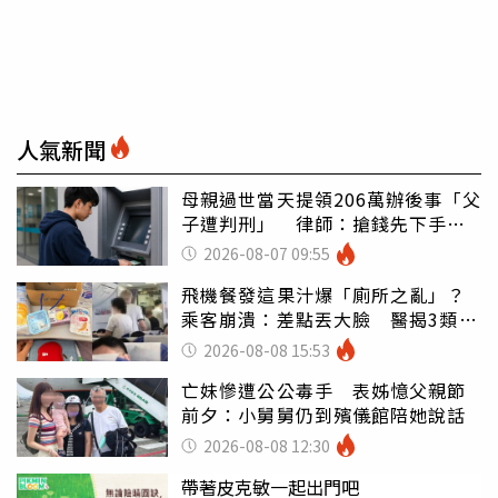
人氣新聞
母親過世當天提領206萬辦後事「父
子遭判刑」 律師：搶錢先下手是
罪
2026-08-07 09:55
飛機餐發這果汁爆「廁所之亂」？
乘客崩潰：差點丟大臉 醫揭3類人
別亂喝
2026-08-08 15:53
亡妹慘遭公公毒手 表姊憶父親節
前夕：小舅舅仍到殯儀館陪她說話
2026-08-08 12:30
帶著皮克敏一起出門吧