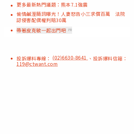
更多最新熱門議題：熊本7.1強震
偷情鹹溼簡訊曝光！人妻怒告小三求償百萬 法院
認侵害配偶權判賠30萬
帶著皮克敏一起出門吧
PR
(02)6630-8641
投訴爆料專線：
、投訴爆料信箱：
119@ctwant.com