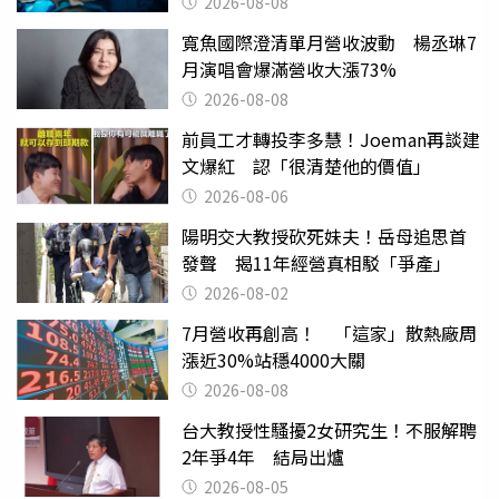
2026-08-08
寬魚國際澄清單月營收波動 楊丞琳7
月演唱會爆滿營收大漲73%
2026-08-08
前員工才轉投李多慧！Joeman再談建
文爆紅 認「很清楚他的價值」
2026-08-06
陽明交大教授砍死妹夫！岳母追思首
發聲 揭11年經營真相駁「爭產」
2026-08-02
7月營收再創高！ 「這家」散熱廠周
漲近30%站穩4000大關
2026-08-08
台大教授性騷擾2女研究生！不服解聘
2年爭4年 結局出爐
2026-08-05