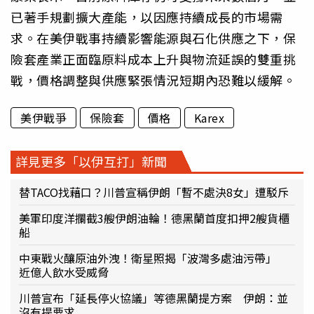
已著手規劃擴大產能，以因應持續成長的市場需
求。在美伊戰事持續影響能源與石化供應之下，保
險套產業正面臨原料成本上升與物流延誤的雙重挑
戰，價格調整與供應緊張情況短期內恐難以緩解。
美伊戰爭
保險套
價格
Karex
詳見更多「以伊互打」新聞
替TACO找藉口？川普宣稱伊朗「暫不處決8女」遭駁斥
美軍印度洋攔截3艘伊朗油輪！德黑蘭首度扣押2艘貨櫃
船
中東戰火釀原油外洩！衛星照揭「波灣多處油污帶」
近億人飲水受威脅
川普宣布「延長停火協議」等德黑蘭提方案 伊朗：並
沒有提要求