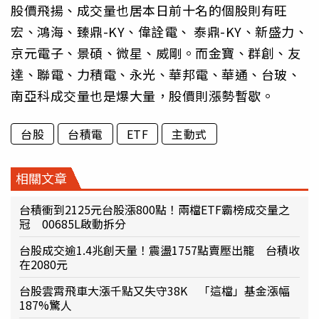
股價飛揚、成交量也居本日前十名的個股則有旺
宏、鴻海、臻鼎-KY、偉詮電、 泰鼎-KY、新盛力、
京元電子、景碩、微星、威剛。而金寶、群創、友
達、聯電、力積電、永光、華邦電、華通、台玻、
南亞科成交量也是爆大量，股價則漲勢暫歇。
台股
台積電
ETF
主動式
相關文章
台積衝到2125元台股漲800點！兩檔ETF霸榜成交量之
冠 00685L啟動拆分
台股成交逾1.4兆創天量！震盪1757點賣壓出籠 台積收
在2080元
台股雲霄飛車大漲千點又失守38K 「這檔」基金漲幅
187%驚人