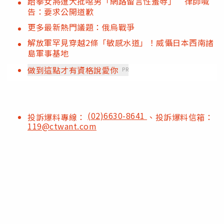
跆拳女將遭大批噁男「網路留言性羞辱」 律師喊
告：要求公開道歉
更多最新熱門議題：俄烏戰爭
解放軍罕見穿越2條「敏感水道」！威懾日本西南諸
島軍事基地
做到這點才有資格說愛你
PR
(02)6630-8641
投訴爆料專線：
、投訴爆料信箱：
119@ctwant.com