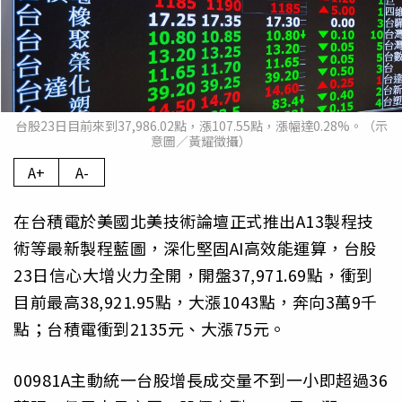
台股23日目前來到37,986.02點，漲107.55點，漲幅達0.28%。（示
意圖／黃耀徵攝）
A+
A-
在台積電於美國北美技術論壇正式推出A13製程技
術等最新製程藍圖，深化堅固AI高效能運算，台股
23日信心大增火力全開，開盤37,971.69點，衝到
目前最高38,921.95點，大漲1043點，奔向3萬9千
點；台積電衝到2135元、大漲75元。
00981A主動統一台股增長成交量不到一小即超過36