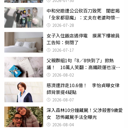
2026-07-30
中和兒媳遭公公砍百刀致死 閨密揭
「全家都惡魔」：丈夫在老婆時懷孕
摔東西
2026-07-28
女子入住飯店遇停電 摸黑下樓被員
工告知：倒閉了
2026-07-17
父親群組1句「8／8快到了」掀熱
議！ 10萬人笑翻：高鐵疏運也沒列
父親節
2026-08-02
慈濟遭詐走10.6億！ 李怡貞曝女律
師背景提4疑點
2026-08-07
深入森林10分鐘藏屍！父涉殺害9歲愛
女 恐怖藏屍手法全曝光
2026-08-04