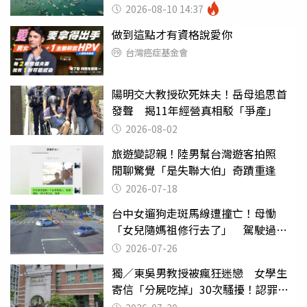
2026-08-10 14:37
做到這點才有資格說愛你
台灣癌症基金會
陽明交大教授砍死妹夫！岳母追思首
發聲 揭11年經營真相駁「爭產」
2026-08-02
旅遊變認親！陸男幫台灣遊客拍照
閒聊驚覺「是失聯大伯」奇蹟重逢
2026-07-18
台中女遛狗走斑馬線遭撞亡！母慟
「女兒隨媽祖修行去了」 駕駛過失
致死判9月
2026-07-26
獨／東吳男教授被瘋狂迷戀 女學生
寄信「分屍吃掉」30次騷擾！認罪免
關