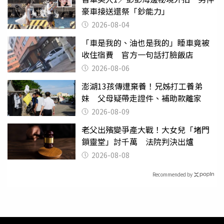
豪車接送還祭「鈔能力」
2026-08-04
「車是我的、油也是我的」睡車竟被
收住宿費 官方一句話打臉飯店
2026-08-06
澎湖13孩傳遭棄養！兄姊打工養弟
妹 父母疑帶走證件、補助款離家
2026-08-09
老父出殯變爭產大戰！大女兒「堵門
鎖靈堂」討千萬 法院判決出爐
2026-08-08
Recommended by