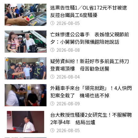
逃票告性騷1／OL省172元不甘被逮
反控台鐵員工6度騷擾
2026-08-05
亡妹慘遭公公毒手 表姊憶父親節前
夕：小舅舅仍到殯儀館陪她說話
2026-08-08
疑勞資糾紛！新莊好市多前員工持刀
登賣場頂樓 母苦勸急送醫
2026-08-04
外籍車手來台「領完就跑」！4人快閃
犯案全栽了 機場也逃不掉
2026-08-09
台大教授性騷擾2女研究生！不服解聘
2年爭4年 結局出爐
2026-08-05