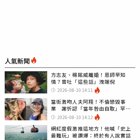
人氣新聞
方志友、楊銘威離婚！恩師早知
情？曾吐「這些話」洩端倪
2026-08-10 14:11
當街激吻人夫阿翔！不倫戀毀事
業 謝忻認「當年咎由自取」罕吐
心聲
2026-08-10 14:12
網紅度假激推這地方！他喊「史上
最難玩」被讚爆：終於有人說實話