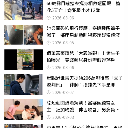
60歲翁目睹搶案挺身相救遭圍毆 搶
救5天亡！嫌犯最小才12歲
2026-08-06
她公開恐怖飛行經歷！搭機睡醒褲子
濕了 鄰座男趁熟睡猥褻還疑留體液
2026-08-05
億萬富豪遭兒「大義滅親」！偷生子
怕曝光 竟盜鄰居身份辦假證落戶
2026-08-06
母親過世當天提領206萬辦後事「父子
遭判刑」 律師：搶錢先下手是罪
2026-08-07
陸短劇圈爆潛規則！富婆砸錢當女
主 狂加吻戲「伸舌咬唇」男演員崩
潰
2026-08-03
香車美人1／彭彭海邊秘境外拍 男伴