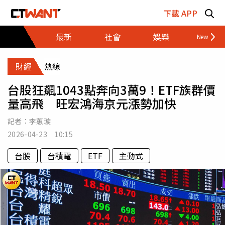
跳至主要內容區塊
下載 APP
最新
社會
娛樂
財經
財經
熱線
台股狂飆1043點奔向3萬9！ETF族群價
量高飛 旺宏鴻海京元漲勢加快
記者：
李蕙璇
2026-04-23 10:15
台股
台積電
ETF
主動式