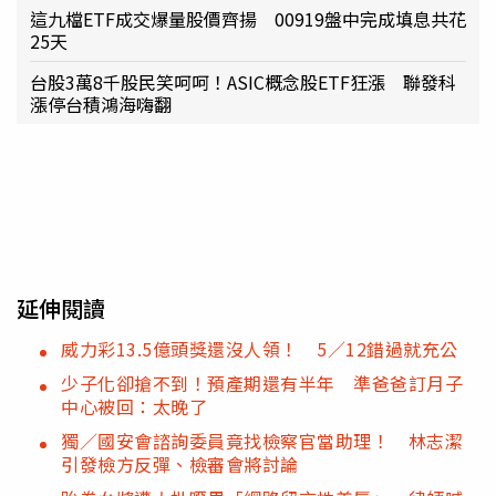
這九檔ETF成交爆量股價齊揚 00919盤中完成填息共花
25天
台股3萬8千股民笑呵呵！ASIC概念股ETF狂漲 聯發科
漲停台積鴻海嗨翻
延伸閱讀
威力彩13.5億頭獎還沒人領！ 5／12錯過就充公
少子化卻搶不到！預產期還有半年 準爸爸訂月子
中心被回：太晚了
獨／國安會諮詢委員竟找檢察官當助理！ 林志潔
引發檢方反彈、檢審會將討論