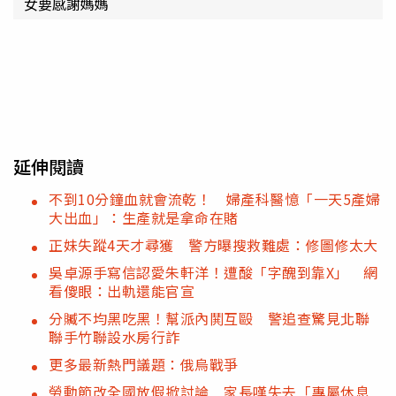
女要感謝媽媽
延伸閱讀
不到10分鐘血就會流乾！ 婦產科醫憶「一天5產婦
大出血」：生產就是拿命在賭
正妹失蹤4天才尋獲 警方曝搜救難處：修圖修太大
吳卓源手寫信認愛朱軒洋！遭酸「字醜到靠X」 網
看傻眼：出軌還能官宣
分贓不均黑吃黑！幫派內鬨互毆 警追查驚見北聯
聯手竹聯設水房行詐
更多最新熱門議題：俄烏戰爭
勞動節改全國放假掀討論 家長嘆失去「專屬休息