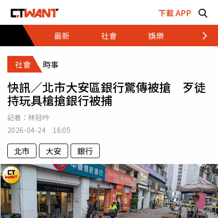
跳至主要內容區塊
下載 APP
最新
社會
娛樂
財經
社會
時事
快訊／北市大安區銀行驚傳被搶 歹徒
持玩具槍搶銀行被捕
記者：
林冠吟
2026-04-24 16:05
北市
大安
銀行