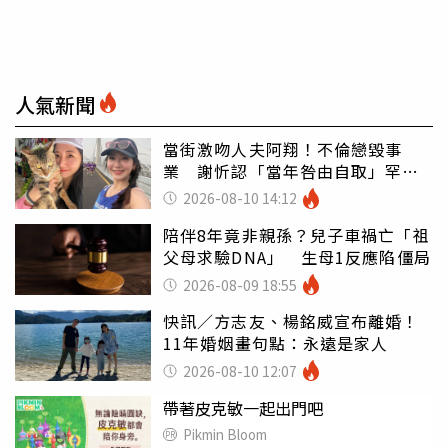
人氣新聞
當街激吻人夫阿翔！不倫戀毀事
業 謝忻認「當年咎由自取」罕吐
心聲
2026-08-10 14:12
陪伴8年竟非親孫？兒子車禍亡「祖
父母求驗DNA」 生母1反應陷僵局
2026-08-09 18:55
快訊／方志友、楊銘威宣布離婚！
11年婚姻畫句點：永遠是家人
2026-08-10 12:07
帶著皮克敏一起出門吧
Pikmin Bloom