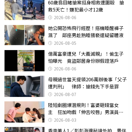
60歲翁目睹搶案挺身相救遭圍毆 搶
救5天亡！嫌犯最小才12歲
2026-08-06
她公開恐怖飛行經歷！搭機睡醒褲子
濕了 鄰座男趁熟睡猥褻還疑留體液
2026-08-05
億萬富豪遭兒「大義滅親」！偷生子
怕曝光 竟盜鄰居身份辦假證落戶
2026-08-06
母親過世當天提領206萬辦後事「父子
遭判刑」 律師：搶錢先下手是罪
2026-08-07
陸短劇圈爆潛規則！富婆砸錢當女
主 狂加吻戲「伸舌咬唇」男演員崩
潰
2026-08-03
香車美人1／彭彭海邊秘境外拍 男伴