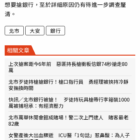
想要搶銀行，至於詳細原因仍有待進一步調查釐
清。
北市
大安
銀行
相關文章
上次搶案距今6年前 惡匪持長槍衝板信銀74秒搶走80
萬
北市歹徒持槍搶銀行！槍口指行員 勇經理被挾持冷靜
安撫換時間
快訊／北市銀行被搶！ 歹徒持玩具槍帶行李箱裝1000
萬被捕坦承：有經濟壓力
北市萬華休閒會館成賭場！警二次上門逮人 賭客最老
82歲
女警產後大出血驟逝 ICU醫「1句話」惹鼻酸：為人子