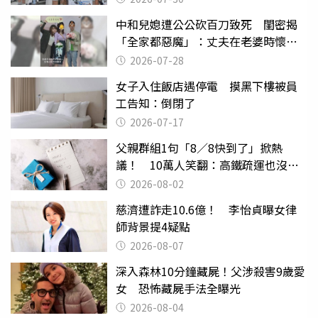
中和兒媳遭公公砍百刀致死 閨密揭
「全家都惡魔」：丈夫在老婆時懷孕
摔東西
2026-07-28
女子入住飯店遇停電 摸黑下樓被員
工告知：倒閉了
2026-07-17
父親群組1句「8／8快到了」掀熱
議！ 10萬人笑翻：高鐵疏運也沒列
父親節
2026-08-02
慈濟遭詐走10.6億！ 李怡貞曝女律
師背景提4疑點
2026-08-07
深入森林10分鐘藏屍！父涉殺害9歲愛
女 恐怖藏屍手法全曝光
2026-08-04