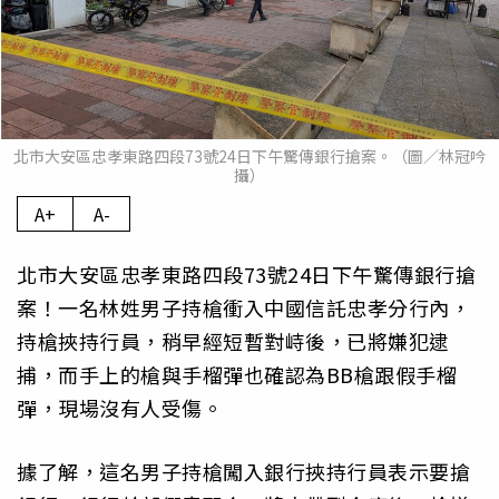
北市大安區忠孝東路四段73號24日下午驚傳銀行搶案。（圖／林冠吟
攝）
A+
A-
北市大安區忠孝東路四段73號24日下午驚傳銀行搶
案！一名林姓男子持槍衝入中國信託忠孝分行內，
持槍挾持行員，稍早經短暫對峙後，已將嫌犯逮
捕，而手上的槍與手榴彈也確認為BB槍跟假手榴
彈，現場沒有人受傷。
據了解，這名男子持槍闖入銀行挾持行員表示要搶