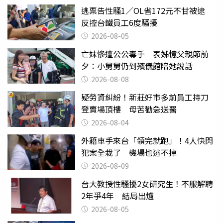
逃票告性騷1／OL省172元不甘被逮
反控台鐵員工6度騷擾
2026-08-05
亡妹慘遭公公毒手 表姊憶父親節前
夕：小舅舅仍到殯儀館陪她說話
2026-08-08
疑勞資糾紛！新莊好市多前員工持刀
登賣場頂樓 母苦勸急送醫
2026-08-04
外籍車手來台「領完就跑」！4人快閃
犯案全栽了 機場也逃不掉
2026-08-09
台大教授性騷擾2女研究生！不服解聘
2年爭4年 結局出爐
2026-08-05