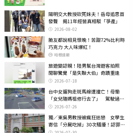
陽明交大教授砍死妹夫！岳母追思首
發聲 揭11年經營真相駁「爭產」
2026-08-02
脆友都說相見恨晚！苦甜72%比利時
巧克力 大人味爆紅！
哈根達斯
旅遊變認親！陸男幫台灣遊客拍照
閒聊驚覺「是失聯大伯」奇蹟重逢
2026-07-18
台中女遛狗走斑馬線遭撞亡！母慟
「女兒隨媽祖修行去了」 駕駛過失
致死判9月
2026-07-26
獨／東吳男教授被瘋狂迷戀 女學生
寄信「分屍吃掉」30次騷擾！認罪免
關
2026-07-30