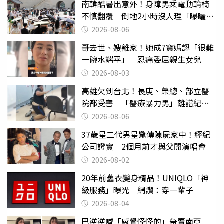
南韓酷暑出意外！身障男乘電動輪椅
不慎翻覆 倒地2小時沒人理「曝曬
亡」
2026-08-06
哥去世、嫂離家！她成7寶媽認「很難
一碗水端平」 忍痛委屈親生女兒
2026-08-03
高雄欠到台北！長庚、榮總、部立醫
院都受害 「醫療暴力男」離譜紀錄
曝光
2026-08-06
37歲星二代男星驚傳陳屍家中！經紀
公司證實 2個月前才與父開演唱會
2026-08-02
20年前舊衣變身精品！UNIQLO「神
級服務」曝光 網讚：穿一輩子
2026-08-04
巴逆逆喊「感覺怪怪的」急賣南亞