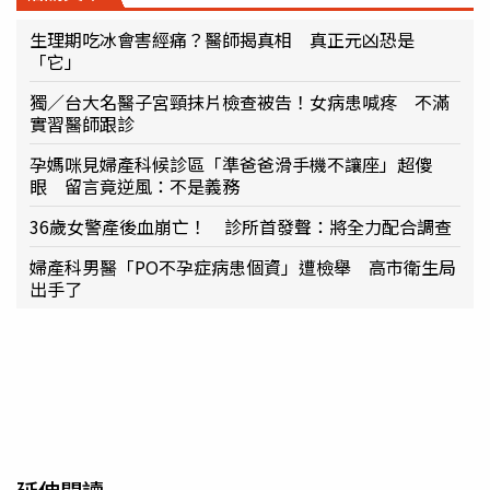
生理期吃冰會害經痛？醫師揭真相 真正元凶恐是
「它」
獨／台大名醫子宮頸抹片檢查被告！女病患喊疼 不滿
實習醫師跟診
孕媽咪見婦產科候診區「準爸爸滑手機不讓座」超傻
眼 留言竟逆風：不是義務
36歲女警產後血崩亡！ 診所首發聲：將全力配合調查
婦產科男醫「PO不孕症病患個資」遭檢舉 高市衛生局
出手了