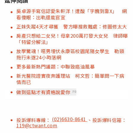
延伸閱讀
吳卓源手寫信認愛朱軒洋！遭酸「字醜到靠X」 網
看傻眼：出軌還能官宣
正妹失蹤4天才尋獲 警方曝搜救難處：修圖修太大
房產只想給二女兒！母拿200萬打發大女兒 律師曝
「特留分解法」
放學驚魂！噁男埋伏永康區校園尾隨女學生 勒頸
拖行未遂24小時落網
更多最新熱門議題：中聯致癌油風暴
新光醫院證實夜奔護理站 柯文哲：簡單問一下病
情而已
做到這點才有資格說愛你
PR
(02)6630-8641
投訴爆料專線：
、投訴爆料信箱：
119@ctwant.com