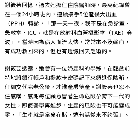
謝筱芸回憶，過去她擔任住院醫師時，最高紀錄曾
在一個24小時班內，連續接手5位產後大出血
（PPH）轉診，「那一天一夜，我不是在急診室、
急救室、ICU，就是在放射科血管攝影室（TAE）奔
波」，當時因為病人血流太快，常常來不及輸血，
有成功救回來的，但也有遺憾回天乏術的。
謝筱芸透露，她曾有一位婦產科的學姊，在臨盆前
特地將銀行帳戶和提款卡密碼記下來鎖進保險箱，
仔細交代完老公後，才進產房待產。謝筱芸也忍不
住感嘆，感謝每位願意冒著生命危險孕育下一代的
女性，即使醫學再進步，生產的風險也不可能變成
零，「生產就是拿命在賭，這句話從來不誇張」。