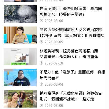
白海豚逼近！最快明發海警 暴風圈
恐擦北台「陸警仍有變數」
2026-08-06
開會照意外變網紅照！女公務員妝容
掀2千則留言 本人怒嗆：化妝有錯嗎
2026-08-05
旅遊變認親！陸男幫台灣遊客拍照
閒聊驚覺「是失聯大伯」奇蹟重逢
2026-07-18
不是AI！他「沒脖子」畫面瘋傳 真相
曝光網看呆
2026-08-04
孫燕姿現身「天后化妝師」陳聆薇告
別式 張韶涵不捨喊：一路好走
2026-08-06