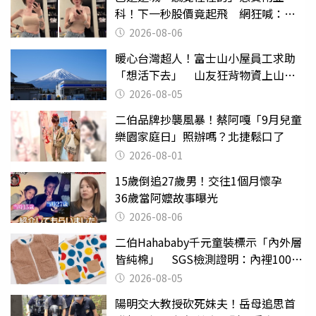
科！下一秒股價竟起飛 網狂喊：大V
天龍
2026-08-06
暖心台灣超人！富士山小屋員工求助
「想活下去」 山友狂背物資上山：
台灣真的是寶島
2026-08-05
二伯品牌抄襲風暴！蔡阿嘎「9月兒童
樂園家庭日」照辦嗎？北捷鬆口了
2026-08-01
15歲倒追27歲男！交往1個月懷孕
36歲當阿嬤故事曝光
2026-08-06
二伯Hahababy千元童裝標示「內外層
皆純棉」 SGS檢測證明：內裡100%
聚酯纖維
2026-08-05
陽明交大教授砍死妹夫！岳母追思首