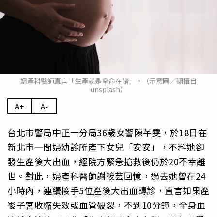
婦產科醫師直言「生產就是拿命在賭」。（示意圖／翻攝自
unsplash）
A+
A-
台北市警局中正一分局36歲女警陳芊雯，於18日在
新北市一間婦幼診所產下女兒「安安」，不料她卻
發生產後大出血，經院方緊急搶救後仍於20不幸離
世。對此，婦產科醫師謝筱芸回憶，過去她曾在24
小時內，連續接手5位產後大出血轉診，直言如果產
後子宮收縮失效或血管破裂，不到10分鐘，全身血