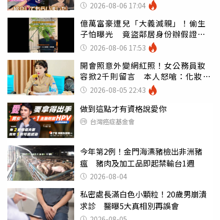
2026-08-06 17:04
億萬富豪遭兒「大義滅親」！偷生
子怕曝光 竟盜鄰居身份辦假證落
戶
2026-08-06 17:53
開會照意外變網紅照！女公務員妝
容掀2千則留言 本人怒嗆：化妝有
錯嗎
2026-08-05 22:43
做到這點才有資格說愛你
台灣癌症基金會
今年第2例！金門海漂豬檢出非洲豬
瘟 豬肉及加工品即起禁輸台1週
2026-08-04
私密處長滿白色小顆粒！20歲男崩潰
求診 醫曝5大真相別再誤會
2026-08-05