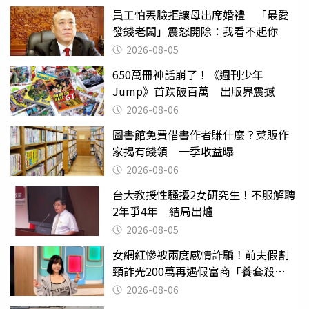
員工怕丟臉拒讓母出席婚禮 「最愛
發錢老闆」震怒開除：我看不起你
2026-08-05
650萬冊神話崩了！《週刊少年
Jump》首跌破百萬 出版界震撼
2026-08-06
圖書館免費借書作者賺什麼？菜販作
家揭有錢領 一季收益曝
2026-08-06
台大教授性騷擾2女研究生！不服解聘
2年爭4年 結局出爐
2026-08-05
女網紅慘被兩度感情詐騙！前夫假割
頸詐光200萬再遇假富商「養套殺
2000萬」
2026-08-06