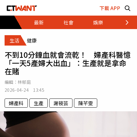
跳至主要內容區塊
下載 APP
最新
社會
娛樂
財經
生活
健康
不到10分鐘血就會流乾！ 婦產科醫憶
「一天5產婦大出血」：生產就是拿命
在賭
編輯：
林郁庭
2026-04-24 13:45
婦產科
生產
謝筱芸
陳芊雯