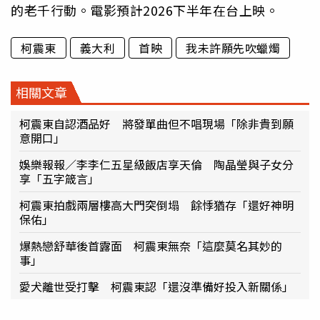
的老千行動。電影預計2026下半年在台上映。
柯震東
義大利
首映
我未許願先吹蠟燭
相關文章
柯震東自認酒品好 將發單曲但不唱現場「除非貴到願
意開口」
娛樂報報／李李仁五星級飯店享天倫 陶晶瑩與子女分
享「五字箴言」
柯震東拍戲兩層樓高大門突倒塌 餘悸猶存「還好神明
保佑」
爆熱戀舒華後首露面 柯震東無奈「這麼莫名其妙的
事」
愛犬離世受打擊 柯震東認「還沒準備好投入新關係」