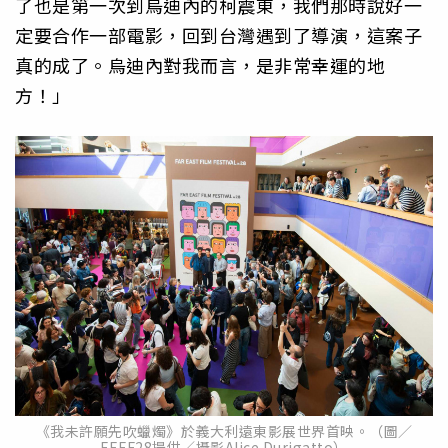
了也是第一次到烏迪內的柯震東，我們那時說好一
定要合作一部電影，回到台灣遇到了導演，這案子
真的成了。烏迪內對我而言，是非常幸運的地
方！」
《我未許願先吹蠟燭》於義大利遠東影展世界首映。（圖／
FEFF28提供／攝影Alice Durigatto）