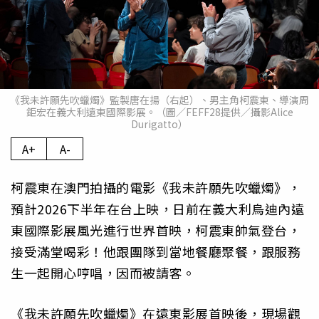
《我未許願先吹蠟燭》監製唐在揚（右起）、男主角柯震東、導演周
鉅宏在義大利遠東國際影展。（圖／FEFF28提供／攝影Alice
Durigatto）
A+
A-
柯震東在澳門拍攝的電影《我未許願先吹蠟燭》，
預計2026下半年在台上映，日前在義大利烏迪內遠
東國際影展風光進行世界首映，柯震東帥氣登台，
接受滿堂喝彩！他跟團隊到當地餐廳聚餐，跟服務
生一起開心哼唱，因而被請客。
《我未許願先吹蠟燭》在遠東影展首映後，現場觀