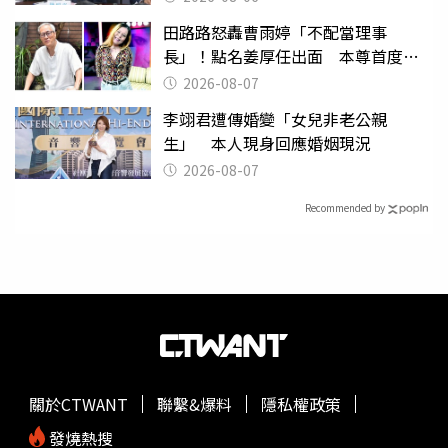
田路路怒轟曹雨婷「不配當理事
長」！點名姜厚任出面 本尊首度回
應了
2026-08-07
李翊君遭傳婚變「女兒非老公親
生」 本人現身回應婚姻現況
2026-08-07
Recommended by
關於CTWANT
聯繫&爆料
隱私權政策
發燒熱搜