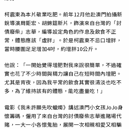
柯震東為本片敬業吃肥。前年12月他赴澳門拍攝新
銳導演周鉅宏、胡錦筵新片，飾演來自台灣的「討
債廢柴」志華，編導設定角色的作息及飲食不正
常，體態應該「虛胖」。於是柯震東不忌口增胖，
當時腰圍足足增加4吋，約增胖10公斤。
他說：「一開始覺得增肥對我來說很簡單，不過確
實也花了不少時間與精力讓自己在短時間內增肥。
尤其是宵夜，因為我平常的飲食其實很清淡也吃不
多，為了維持該有的體態，能吃盡量吃！」
電影《我未許願先吹蠟燭》講述澳門小女孩JoJo身
懷籌碼，僱用了來自台灣的討債廢柴志華進賭場代
賭，一大一小各懷鬼胎，展開一次相親相愛又相騙