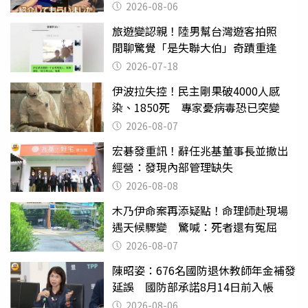
2026-08-06
旅遊變認親！陸男幫台灣遊客拍照
閒聊驚覺「是失聯大伯」奇蹟重逢
2026-07-18
伊波拉失控！民主剛果破4000人感
染、1850死 專家憂病毒恐已突變
2026-08-07
宏碁發重訊！辭任兆基董事長並撤出
經營：發現內部管理缺失
2026-08-08
木乃伊命案再添疑點！命理師赴現場
遇天候驟變 驚喊：死者還有冤屈
2026-08-07
陳昭姿：676名國防退休教師年金補發
延誤 國防部承諾8月14日前入帳
2026-08-06