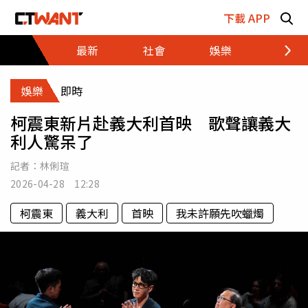
跳至主要內容區塊
下載 APP
最新
社會
娛樂
財經
娛樂
即時
柯震東新片赴義大利首映 歌聲讓義大
利人驚呆了
記者：
林俐瑄
2026-04-28 12:28
柯震東
義大利
首映
我未許願先吹蠟燭