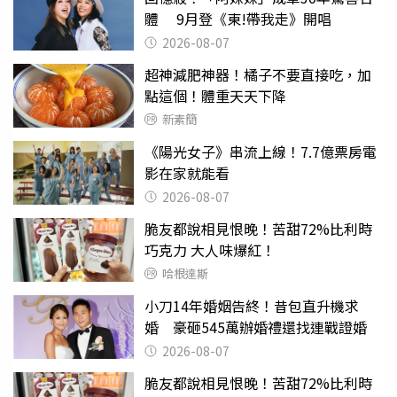
體 9月登《東!帶我走》開唱
2026-08-07
超神減肥神器！橘子不要直接吃，加
點這個！體重天天下降
新素簡
《陽光女子》串流上線！7.7億票房電
影在家就能看
2026-08-07
脆友都說相見恨晚！苦甜72%比利時
巧克力 大人味爆紅！
哈根達斯
小刀14年婚姻告終！昔包直升機求
婚 豪砸545萬辦婚禮還找連戰證婚
2026-08-07
脆友都說相見恨晚！苦甜72%比利時