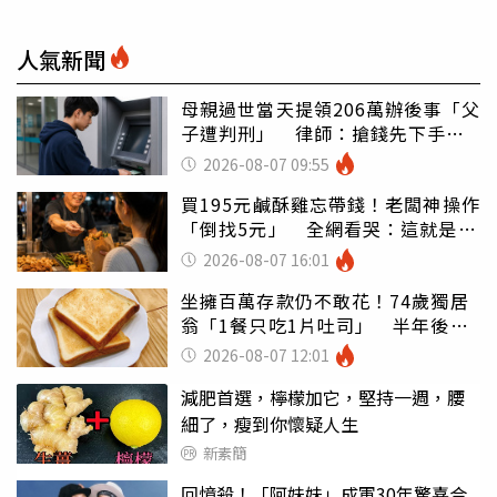
人氣新聞
母親過世當天提領206萬辦後事「父
子遭判刑」 律師：搶錢先下手是
罪
2026-08-07 09:55
買195元鹹酥雞忘帶錢！老闆神操作
「倒找5元」 全網看哭：這就是台
灣
2026-08-07 16:01
坐擁百萬存款仍不敢花！74歲獨居
翁「1餐只吃1片吐司」 半年後暴
瘦嚇壞女兒
2026-08-07 12:01
減肥首選，檸檬加它，堅持一週，腰
細了，瘦到你懷疑人生
新素簡
回憶殺！「阿妹妹」成軍30年驚喜合