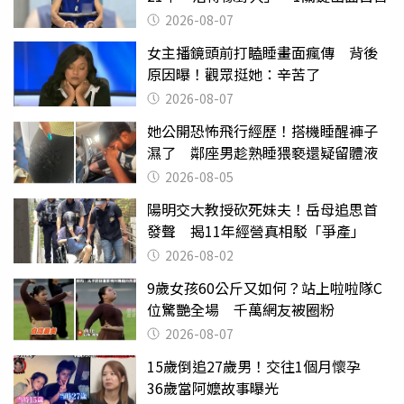
2026-08-07
女主播鏡頭前打瞌睡畫面瘋傳 背後
原因曝！觀眾挺她：辛苦了
2026-08-07
她公開恐怖飛行經歷！搭機睡醒褲子
濕了 鄰座男趁熟睡猥褻還疑留體液
2026-08-05
陽明交大教授砍死妹夫！岳母追思首
發聲 揭11年經營真相駁「爭產」
2026-08-02
9歲女孩60公斤又如何？站上啦啦隊C
位驚艷全場 千萬網友被圈粉
2026-08-07
15歲倒追27歲男！交往1個月懷孕
36歲當阿嬤故事曝光