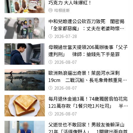
巧克力 大人味爆紅！
哈根達斯
中和兒媳遭公公砍百刀致死 閨密揭
「全家都惡魔」：丈夫在老婆時懷孕
摔東西
2026-07-28
母親過世當天提領206萬辦後事「父子
遭判刑」 律師：搶錢先下手是罪
2026-08-07
歐洲熱浪逼出奇景！萊茵河水深剩
19cm 二戰沉船、長毛象骨骸重見天
日
2026-08-07
每月退休金逾3萬！74歲獨居翁怕花完
121萬存款「1餐只吃1片吐司」 半年
後暴瘦嚇壞女兒
2026-08-07
父逝世也不敢回家！男殺友後躲深山
21年「活得像野人」 1關鍵出面自首