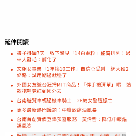
延伸閱讀
襪子掛曬7天 收下驚見「14白顆粒」整齊排列！過
來人發毛：孵化了
文組女畢業「1年換10工作」自信心受創 網大推2
條路：試用期過就穩了
外國女友遊台狂掃MIT商品！「伴手禮清單」曝 這
款拖鞋竟紅到國外去
台南遊覽車輾過機車騎士 28歲女警遭輾亡
更多最新熱門議題：中聯致癌油風暴
台南首創實價登錄預審服務 黃偉哲：降低申報錯
誤風險
肚腩一抓一大把，只需1個雞蛋，用一個瘦一個
PR