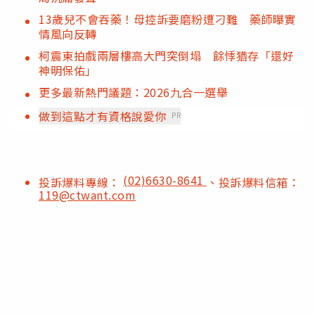
13歲兒不會吞藥！母控訴要磨粉遭刁難 藥師曝實
情風向反轉
柯震東拍戲兩層樓高大門突倒塌 餘悸猶存「還好
神明保佑」
更多最新熱門議題：2026九合一選舉
做到這點才有資格說愛你
PR
(02)6630-8641
投訴爆料專線：
、投訴爆料信箱：
119@ctwant.com