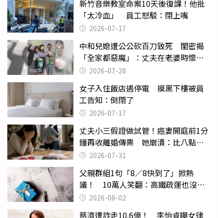
新竹音樂教室命案10天後復課！他批
「太冷血」 員工怒駁：閉上嘴
2026-07-17
中和兒媳遭公公砍百刀致死 閨密揭
「全家都惡魔」：丈夫在老婆時懷孕
摔東西
2026-07-28
女子入住飯店遇停電 摸黑下樓被員
工告知：倒閉了
2026-07-17
丈夫小三假證做試管！癌妻開庭前1分
鐘再收離婚傳票 她崩潰：比八點檔
還扯
2026-07-31
父親群組1句「8／8快到了」掀熱
議！ 10萬人笑翻：高鐵疏運也沒列
父親節
2026-08-02
慈濟遭詐走10.6億！ 李怡貞曝女律