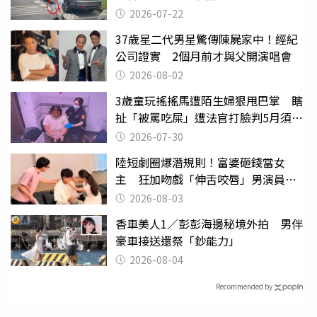
行詭異
2026-07-22
37歲星二代男星驚傳陳屍家中！經紀
公司證實 2個月前才與父開演唱會
2026-08-02
3歲童玩搖搖馬遭陌生婦狠甩巴掌 瞎
扯「被罵吃屎」遭法官打臉判5月須入
監
2026-07-30
陸短劇圈爆潛規則！富婆砸錢當女
主 狂加吻戲「伸舌咬唇」男演員崩
潰
2026-08-03
香車美人1／彭彭海邊秘境外拍 男伴
豪車接送還祭「鈔能力」
2026-08-04
Recommended by