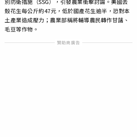
別防衛措施（SSG），引發農業衝擊討論。美國去
殼花生每公斤約47元，低於國產花生逾半，恐對本
土產業造成壓力；農業部稱將輔導農民轉作甘藷、
毛豆等作物。