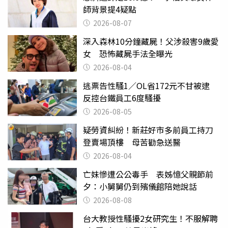
師背景提4疑點
2026-08-07
深入森林10分鐘藏屍！父涉殺害9歲愛
女 恐怖藏屍手法全曝光
2026-08-04
逃票告性騷1／OL省172元不甘被逮
反控台鐵員工6度騷擾
2026-08-05
疑勞資糾紛！新莊好市多前員工持刀
登賣場頂樓 母苦勸急送醫
2026-08-04
亡妹慘遭公公毒手 表姊憶父親節前
夕：小舅舅仍到殯儀館陪她說話
2026-08-08
台大教授性騷擾2女研究生！不服解聘