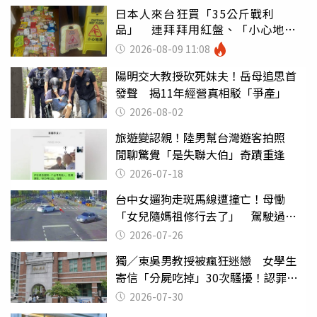
日本人來台狂買「35公斤戰利
品」 連拜拜用紅盤、「小心地
滑」告示牌也帶回家
2026-08-09 11:08
陽明交大教授砍死妹夫！岳母追思首
發聲 揭11年經營真相駁「爭產」
2026-08-02
旅遊變認親！陸男幫台灣遊客拍照
閒聊驚覺「是失聯大伯」奇蹟重逢
2026-07-18
台中女遛狗走斑馬線遭撞亡！母慟
「女兒隨媽祖修行去了」 駕駛過失
致死判9月
2026-07-26
獨／東吳男教授被瘋狂迷戀 女學生
寄信「分屍吃掉」30次騷擾！認罪免
關
2026-07-30