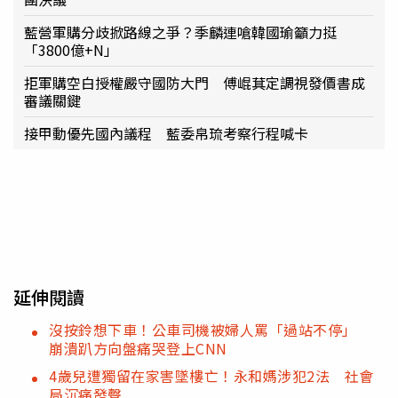
藍營軍購分歧掀路線之爭？季麟連嗆韓國瑜籲力挺
「3800億+N」
拒軍購空白授權嚴守國防大門 傅崐萁定調視發價書成
審議關鍵
接甲動優先國內議程 藍委帛琉考察行程喊卡
延伸閱讀
沒按鈴想下車！公車司機被婦人罵「過站不停」
崩潰趴方向盤痛哭登上CNN
4歲兒遭獨留在家害墜樓亡！永和媽涉犯2法 社會
局沉痛發聲