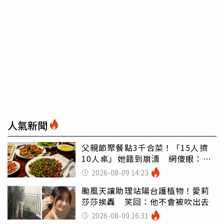
人氣新聞
父親節聚餐點3千合菜！「15人擠
10人桌」她餓到崩潰 網傻眼：讓
店家看笑話
2026-08-09 14:23
颱風天讓助理站陽台護植物！愛莉
莎莎挨轟 笑回：他不會被吹出去
2026-08-09 16:31