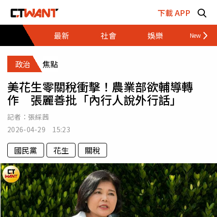
跳至主要內容區塊
下載 APP
最新
社會
娛樂
財經
政治
焦點
美花生零關稅衝擊！農業部欲輔導轉
作 張麗善批「內行人說外行話」
記者：
張綵茜
2026-04-29 15:23
國民黨
花生
關稅