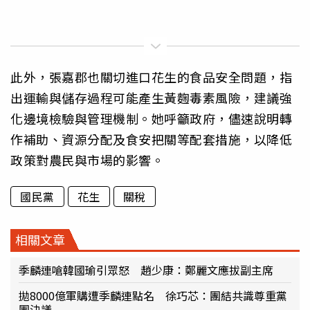
此外，張嘉郡也關切進口花生的食品安全問題，指
出運輸與儲存過程可能產生黃麴毒素風險，建議強
化邊境檢驗與管理機制。她呼籲政府，儘速說明轉
作補助、資源分配及食安把關等配套措施，以降低
政策對農民與市場的影響。
國民黨
花生
關稅
相關文章
季麟連嗆韓國瑜引眾怒 趙少康：鄭麗文應拔副主席
拋8000億軍購遭季麟連點名 徐巧芯：團結共識尊重黨
團決議