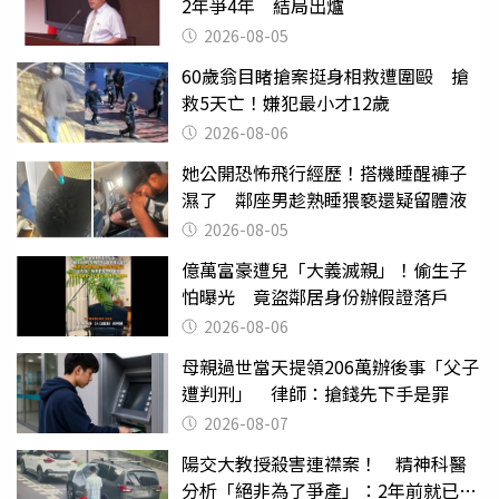
2年爭4年 結局出爐
2026-08-05
60歲翁目睹搶案挺身相救遭圍毆 搶
救5天亡！嫌犯最小才12歲
2026-08-06
她公開恐怖飛行經歷！搭機睡醒褲子
濕了 鄰座男趁熟睡猥褻還疑留體液
2026-08-05
億萬富豪遭兒「大義滅親」！偷生子
怕曝光 竟盜鄰居身份辦假證落戶
2026-08-06
母親過世當天提領206萬辦後事「父子
遭判刑」 律師：搶錢先下手是罪
2026-08-07
陽交大教授殺害連襟案！ 精神科醫
分析「絕非為了爭產」：2年前就已言