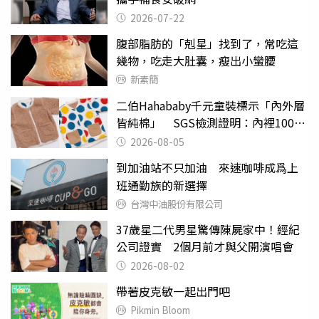
2026-07-22
腹部脂肪的「剋星」找到了，常吃這
幾物，吃走大肚囊，瘦出小蠻腰
新素簡
二伯Hahababy千元童裝標示「內外層
皆純棉」 SGS檢測證明：內裡100%
聚酯纖維
2026-08-05
到加油站不只加油 來速咖啡成爲上
班通勤族的新選擇
台灣中油股份有限公司
37歲星二代男星驚傳陳屍家中！經紀
公司證實 2個月前才與父開演唱會
2026-08-02
帶著皮克敏一起出門吧
Pikmin Bloom