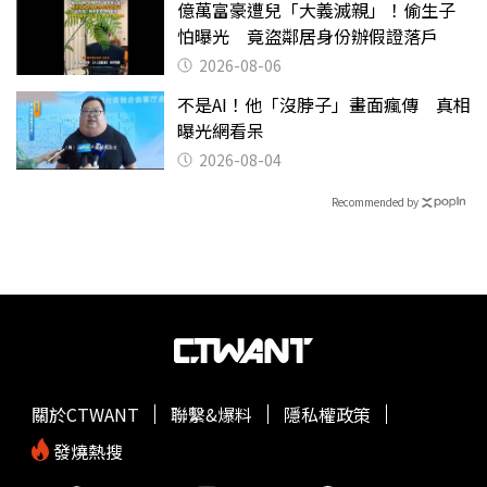
億萬富豪遭兒「大義滅親」！偷生子
怕曝光 竟盜鄰居身份辦假證落戶
2026-08-06
不是AI！他「沒脖子」畫面瘋傳 真相
曝光網看呆
2026-08-04
Recommended by
關於CTWANT
聯繫&爆料
隱私權政策
發燒熱搜