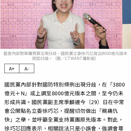
藍營內部對軍購預算出現分歧，國民黨立委徐巧芯提出8000億元版本
掀起討論。（圖／CTWANT攝影組）
A+
A-
國民黨內部針對國防特別條例出現分歧，在「3800
億元＋N」或上調至8000億元版本之間，至今仍未
形成共識。國民黨副主席季麟連今（29）日在中常
會公開點名立委徐巧芯，提醒切勿做出「親痛仇
快」之舉，並呼籲全黨支持黨團原先版本。對此，
徐巧芯回應表示，相關說法只是小誤會，強調會尊