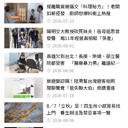
提離職竟被逼交「料理秘方」！老闆
扣薪拒發 廚師怒爆料衝上熱搜
2026-07-22
陽明交大教授砍死妹夫！岳母追思首
發聲 揭11年經營真相駁「爭產」
2026-08-02
高雄欠到台北！長庚、榮總、部立醫
院都受害 「醫療暴力男」離譜紀錄
曝光
2026-08-06
旅遊變認親！陸男幫台灣遊客拍照
閒聊驚覺「是失聯大伯」奇蹟重逢
2026-07-18
8／7「立秋」至！四生肖小感冒易找
上門 養生辦法及禁忌事項一覽
2026-08-06