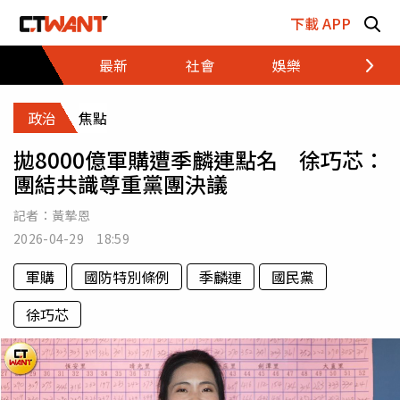
跳至主要內容區塊
下載 APP
最新
社會
娛樂
財經
政治
焦點
拋8000億軍購遭季麟連點名 徐巧芯：
團結共識尊重黨團決議
記者：
黃摯恩
2026-04-29 18:59
軍購
國防特別條例
季麟連
國民黨
徐巧芯