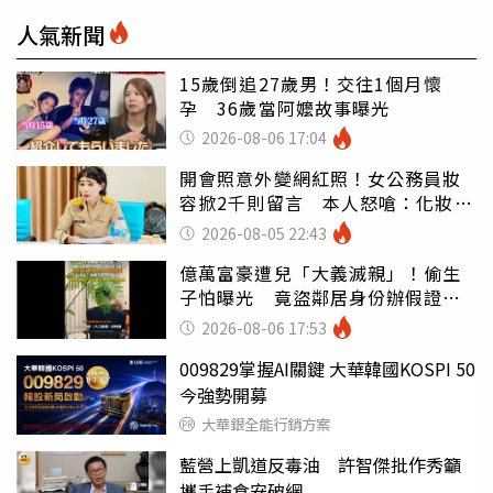
人氣新聞
15歲倒追27歲男！交往1個月懷
孕 36歲當阿嬤故事曝光
2026-08-06 17:04
開會照意外變網紅照！女公務員妝
容掀2千則留言 本人怒嗆：化妝有
錯嗎
2026-08-05 22:43
億萬富豪遭兒「大義滅親」！偷生
子怕曝光 竟盜鄰居身份辦假證落
戶
2026-08-06 17:53
009829掌握AI關鍵 大華韓國KOSPI 50
今強勢開募
大華銀全能行銷方案
藍營上凱道反毒油 許智傑批作秀籲
攜手補食安破網