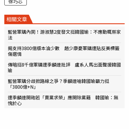
徐巧芯
相關文章
藍營軍購內鬨！游淑慧2度發文挺韓國瑜：不應動輒祭家
法
揭支持3800億版本淪少數 趙少康憂軍購遭貼反美標籤
傷選情
傳暗挺8千億軍購遭季麟連批評 盧系人馬出面聲援韓國
瑜
藍營軍購分歧掀路線之爭？季麟連嗆韓國瑜籲力挺
「3800億+N」
遭季麟連開砲若「賣黨求榮」應開除黨籍 韓國瑜：無
愧於心