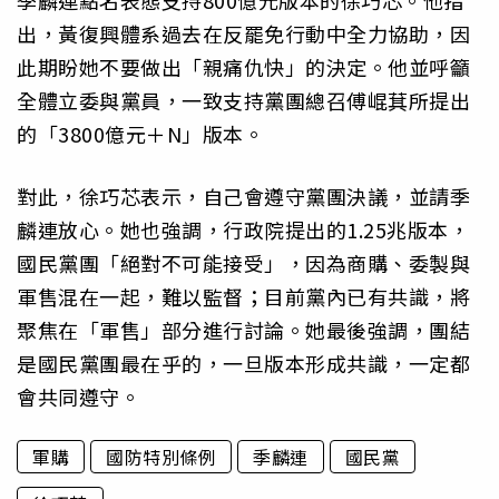
季麟連點名表態支持800億元版本的徐巧芯。他指
出，黃復興體系過去在反罷免行動中全力協助，因
此期盼她不要做出「親痛仇快」的決定。他並呼籲
全體立委與黨員，一致支持黨團總召傅崐萁所提出
的「3800億元＋N」版本。
對此，徐巧芯表示，自己會遵守黨團決議，並請季
麟連放心。她也強調，行政院提出的1.25兆版本，
國民黨團「絕對不可能接受」，因為商購、委製與
軍售混在一起，難以監督；目前黨內已有共識，將
聚焦在「軍售」部分進行討論。她最後強調，團結
是國民黨團最在乎的，一旦版本形成共識，一定都
會共同遵守。
軍購
國防特別條例
季麟連
國民黨