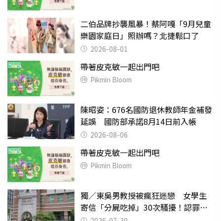
二伯品牌抄襲風暴！蔡阿嘎「9月兒童
樂園家庭日」照辦嗎？北捷鬆口了
2026-08-01
帶著皮克敏一起出門吧
Pikmin Bloom
陳昭姿：676名國防退休教師年金補發
延誤 國防部承諾8月14日前入帳
2026-08-06
帶著皮克敏一起出門吧
Pikmin Bloom
獨／東吳男教授被瘋狂迷戀 女學生
寄信「分屍吃掉」30次騷擾！認罪免
關
2026-07-30