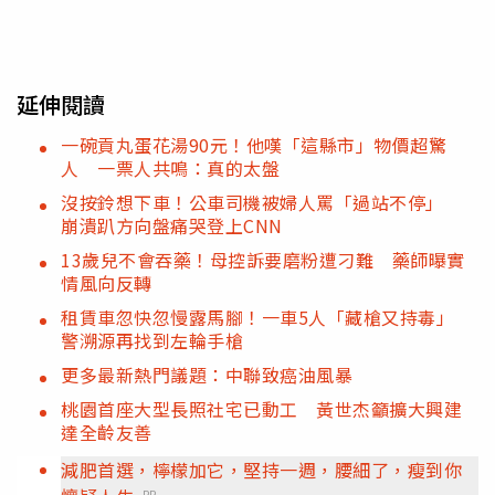
延伸閱讀
一碗貢丸蛋花湯90元！他嘆「這縣市」物價超驚
人 一票人共鳴：真的太盤
沒按鈴想下車！公車司機被婦人罵「過站不停」
崩潰趴方向盤痛哭登上CNN
13歲兒不會吞藥！母控訴要磨粉遭刁難 藥師曝實
情風向反轉
租賃車忽快忽慢露馬腳！一車5人「藏槍又持毒」
警溯源再找到左輪手槍
更多最新熱門議題：中聯致癌油風暴
桃園首座大型長照社宅已動工 黃世杰籲擴大興建
達全齡友善
減肥首選，檸檬加它，堅持一週，腰細了，瘦到你
PR