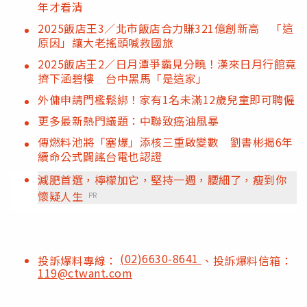
年才看清
2025飯店王3／北市飯店合力賺321億創新高 「這
原因」讓大老搖頭喊救國旅
2025飯店王2／日月潭爭霸見分曉！漢來日月行館竟
擠下涵碧樓 台中黑馬「是這家」
外傭申請門檻鬆綁！家有1名未滿12歲兒童即可聘僱
更多最新熱門議題：中聯致癌油風暴
傳燃料池將「塞爆」添核三重啟變數 劉書彬揭6年
續命公式闢謠台電也認證
減肥首選，檸檬加它，堅持一週，腰細了，瘦到你
懷疑人生
PR
(02)6630-8641
投訴爆料專線：
、投訴爆料信箱：
119@ctwant.com