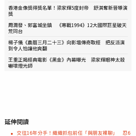
香港金像獎得獎名單！梁家輝5度封帝 舒淇奪新晉導演
獎
周潤發、郭富城坐鎮 《寒戰1994》12大國際巨星破天
荒同台
楊子儀《農曆三月二十三》向影壇傳奇取經 把反派演
到令人怕讓他爽翻
王重正揭經典電影《黑金》內幕曝光 梁家輝眼神太殺
嚇壞燈光師
延伸閱讀
交往16年分手！織織抓包前任「與朋友裸聊」 忍6