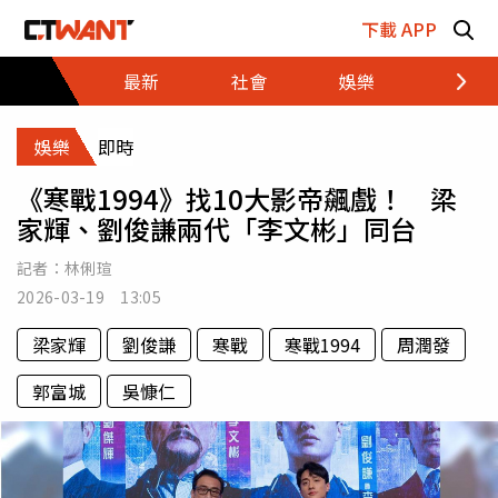
跳至主要內容區塊
下載 APP
最新
社會
娛樂
財經
娛樂
即時
《寒戰1994》找10大影帝飆戲！ 梁
家輝、劉俊謙兩代「李文彬」同台
記者：
林俐瑄
2026-03-19 13:05
梁家輝
劉俊謙
寒戰
寒戰1994
周潤發
郭富城
吳慷仁