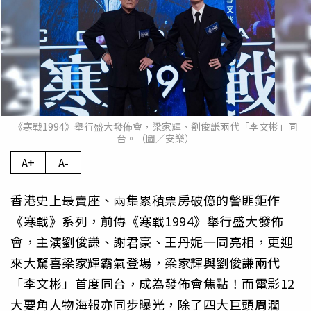
《寒戰1994》舉行盛大發佈會，梁家輝、劉俊謙兩代「李文彬」同
台。（圖／安樂）
A+
A-
香港史上最賣座、兩集累積票房破億的警匪鉅作
《寒戰》系列，前傳《寒戰1994》舉行盛大發佈
會，主演劉俊謙、謝君豪、王丹妮一同亮相，更迎
來大驚喜梁家輝霸氣登場，梁家輝與劉俊謙兩代
「李文彬」首度同台，成為發佈會焦點！而電影12
大要角人物海報亦同步曝光，除了四大巨頭周潤