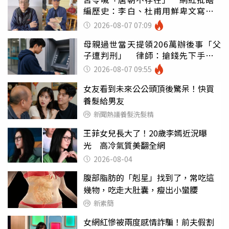
編歷史：李白、杜甫用鮮卑文寫
詩？
2026-08-07 07:09
母親過世當天提領206萬辦後事「父
子遭判刑」 律師：搶錢先下手是
罪
2026-08-07 09:55
女友看到未來公公頭頂後驚呆！快買
養髮給男友
新聞熱議養髮洗髮精
王菲女兒長大了！20歲李嫣近況曝
光 高冷氣質美翻全網
2026-08-04
腹部脂肪的「剋星」找到了，常吃這
幾物，吃走大肚囊，瘦出小蠻腰
新素簡
女網紅慘被兩度感情詐騙！前夫假割