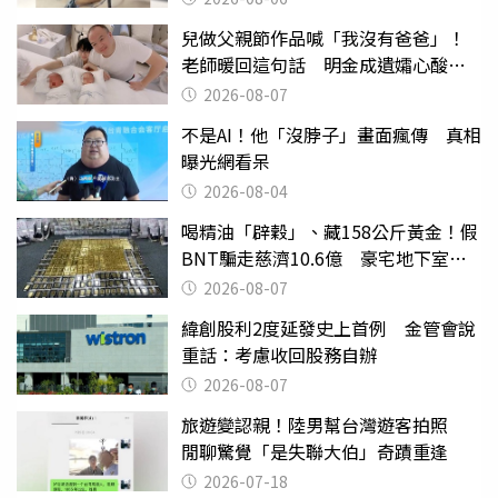
兒做父親節作品喊「我沒有爸爸」！
老師暖回這句話 明金成遺孀心酸惹
淚
2026-08-07
不是AI！他「沒脖子」畫面瘋傳 真相
曝光網看呆
2026-08-04
喝精油「辟穀」、藏158公斤黃金！假
BNT騙走慈濟10.6億 豪宅地下室竟
挖出乾鮑金庫
2026-08-07
緯創股利2度延發史上首例 金管會說
重話：考慮收回股務自辦
2026-08-07
旅遊變認親！陸男幫台灣遊客拍照
閒聊驚覺「是失聯大伯」奇蹟重逢
2026-07-18