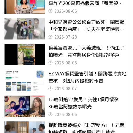
頸詐光200萬再遇假富商「養套殺
2000萬」
2026-08-06
中和兒媳遭公公砍百刀致死 閨密揭
「全家都惡魔」：丈夫在老婆時懷孕
摔東西
2026-07-28
億萬富豪遭兒「大義滅親」！偷生子
怕曝光 竟盜鄰居身份辦假證落戶
2026-08-06
EZ WAY個資監管引議！關務署將實地
查核 3個月內提檢討報告
2026-08-07
15歲倒追27歲男！交往1個月懷孕
36歲當阿嬤故事曝光
2026-08-06
提離職竟被逼交「料理秘方」！老闆
扣薪拒發 廚師怒爆料衝上熱搜