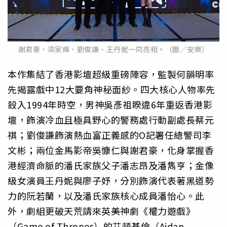
謝君豪、梁家輝、劉俊謙、王丹妮一同亮相。（圖／安樂）
本作集結了香港影壇超級重磅陣容，監製何韻明率
先揭露戲中12大要角神秘面紗。四大核心人物率先
殺入1994年時空，男神吳彥祖睽違6年重返香港影
壇，飾演冷血且極具野心的警務處行動副處長蔡元
祺；劉俊謙飾演熱血富正義感的O記署任總警司李
文彬；兩位金馬影帝吳慷仁與謝君豪，化身掌握香
港經濟命脈的潘氏家族父子潘志昂及潘雋亨；金像
級女演員王丹妮與廖子妤，分別飾演代表著黑道勢
力的阮若蘭，以及潘氏家族核心成員潘怡心。此
外，劇組更破天荒請來英美神劇《權力遊戲》
（Game of Thrones）的艾頓基倫（Aidan