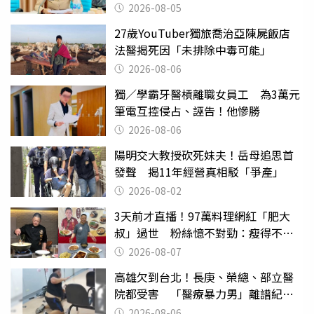
2026-08-05
27歲YouTuber獨旅喬治亞陳屍飯店
法醫揭死因「未排除中毒可能」
2026-08-06
獨／學霸牙醫槓離職女員工 為3萬元
筆電互控侵占、誣告！他慘勝
2026-08-06
陽明交大教授砍死妹夫！岳母追思首
發聲 揭11年經營真相駁「爭產」
2026-08-02
3天前才直播！97萬料理網紅「肥大
叔」過世 粉絲憶不對勁：瘦得不合
理
2026-08-07
高雄欠到台北！長庚、榮總、部立醫
院都受害 「醫療暴力男」離譜紀錄
曝光
2026-08-06