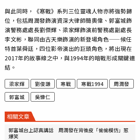
與此同時，《寒戰》系列三位靈魂人物亦將強勢歸
位，包括周潤發飾演資深大律師簡奧偉、郭富城飾
演警務處處長劉傑輝、梁家輝飾演前警務處副處長
李文彬，聯同由古天樂飾演的新登場角色——候任
特首葉舜廷，四位影帝演出的巨頭角色，將出現在
2017年的故事線之中，與1994年的暗戰形成關鍵連
結。
梁家輝
劉俊謙
寒戰
寒戰1994
周潤發
郭富城
吳慷仁
相關文章
郭富城台上認真講話 周潤發在背後皮「偷偷模仿」惹
爆笑