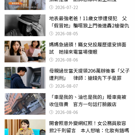
2026-07-22
地表最強老爸！11歲女慘遭侵犯 父
「假冒她」騙噁狼上門後連轟2槍復仇
2026-08-05
媽媽急過頭！瞞女兒投履歷還安排面
試 她接來電當場傻眼
2026-08-06
母親過世當天提領206萬辦後事「父子
遭判刑」 律師：搶錢先下手是罪
2026-08-07
「車是我的、油也是我的」睡車竟被
收住宿費 官方一句話打臉飯店
2026-08-06
開會照意外變網紅照！女公務員妝容
掀2千則留言 本人怒嗆：化妝有錯嗎