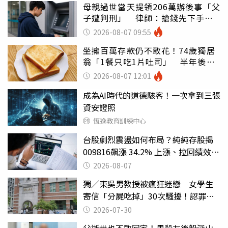
母親過世當天提領206萬辦後事「父
子遭判刑」 律師：搶錢先下手是
罪
2026-08-07 09:55
坐擁百萬存款仍不敢花！74歲獨居
翁「1餐只吃1片吐司」 半年後暴
瘦嚇壞女兒
2026-08-07 12:01
成為AI時代的道德駭客！一次拿到三張
資安證照
恆逸教育訓練中心
台股劇烈震盪如何布局？純純存股揭
009816飆漲 34.2% 上漲、拉回績效勝
主動式ETF
2026-08-07
獨／東吳男教授被瘋狂迷戀 女學生
寄信「分屍吃掉」30次騷擾！認罪免
關
2026-07-30
父逝世也不敢回家！男殺友後躲深山