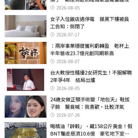
2026-08-05
女子入住飯店遇停電 摸黑下樓被員
工告知：倒閉了
2026-07-17
：兩岸事業穩健獲利虧轉盈 乾杯上
半年營收23.7億元創同期新高
2026-08-07
台大教授性騷擾2女研究生！不服解聘
2年爭4年 結局出爐
2026-08-05
24歲女做正顎手術變「地包天」鞋拔
子臉 醫竟喊：我喜歡，比較洋氣
2026-07-26
喝精油「辟穀」、藏158公斤黃金！假
BNT騙走慈濟10.6億 豪宅地下室竟