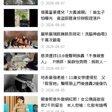
挖出乾鮑金庫
2026-08-07
億萬富豪遭兒「大義滅親」！偷生子
怕曝光 竟盜鄰居身份辦假證落戶
2026-08-06
展榮展瑞跳舞跳到掛彩！洗腦神曲吸3
千萬次觀看
2026-08-07
慈濟遭詐10.6億聲明挨轟「不像被害
人」 P律師、吳靜怡齊問：捐款人有
權知道真相
2026-08-07
地表最強老爸！11歲女慘遭侵犯 父
「假冒她」騙噁狼上門後連轟2槍復仇
2026-08-05
開會照意外變網紅照！女公務員妝容
掀2千則留言 本人怒嗆：化妝有錯嗎
2026-08-05