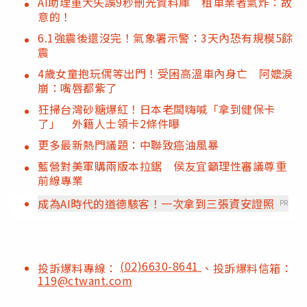
AI助理重大失誤9秒刪光資料庫 租車業者氣炸：故
意的！
6.1強震後還沒完！氣象署示警：3天內恐有規模5餘
震
4歲女童抱玩偶等出門！受困高溫車內身亡 阿嬤淚
崩：嘴唇都紫了
狂掃台灣砂糖爆紅！日本老闆嗨喊「拿到健保卡
了」 外籍人士領卡2條件曝
更多最新熱門議題：中聯致癌油風暴
藍營對美軍購兩版本拉鋸 侯友宜籲理性審議尊重
前線專業
成為AI時代的道德駭客！一次拿到三張資安證照
PR
(02)6630-8641
投訴爆料專線：
、投訴爆料信箱：
119@ctwant.com