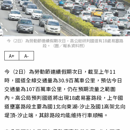
今（2日）為勞動節連續假期次日，高公局研判國道有18處易塞路
段。（圖／報系資料照）
A+
A-
今（2日）為勞動節連續假期次日，截至上午11
時，國道全線交通量為30.9百萬車公里，預估今日
交通量為107百萬車公里，仍在預期流量之範圍
內。高公局預判國道將出現18處易塞路段，上午國
道壅塞路段主要為國1北向東湖-汐止及國1高架北向
堤頂-汐止端，其餘路段均能維持行車順暢。