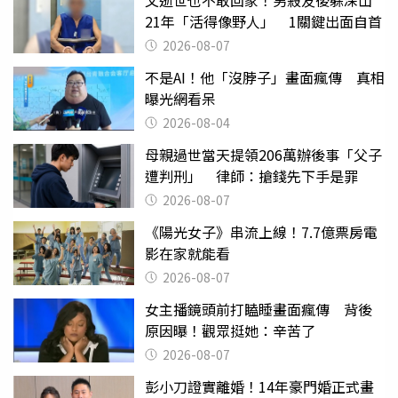
21年「活得像野人」 1關鍵出面自首
2026-08-07
不是AI！他「沒脖子」畫面瘋傳 真相
曝光網看呆
2026-08-04
母親過世當天提領206萬辦後事「父子
遭判刑」 律師：搶錢先下手是罪
2026-08-07
《陽光女子》串流上線！7.7億票房電
影在家就能看
2026-08-07
女主播鏡頭前打瞌睡畫面瘋傳 背後
原因曝！觀眾挺她：辛苦了
2026-08-07
彭小刀證實離婚！14年豪門婚正式畫