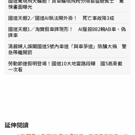
國道驚現飛天輪胎！貨車輪噴飛跨分隔島猛砸賓士 驚
悚畫面曝光
國道天眼2／國道AI執法開外掛！ 死亡事故降3成
國道天眼1／淘寶假車牌現形！ AI獵殺882輛AB車、偽
牌車
清晨婦人誤闖國道5號內車道「與車爭道」險釀大禍 警
急帶離開罰
勞動節連假明登場！國道10大地雷路段曝 國5高乘載
一次看
延伸閱讀