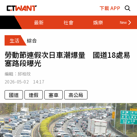
跳至主要內容區塊
下載 APP
最新
社會
娛樂
財經
生活
綜合
勞動節連假次日車潮爆量 國道18處易
塞路段曝光
編輯：
邱柏玟
2026-05-02 14:17
國道
連假
塞車
高公局