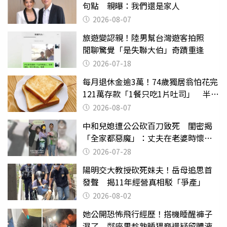
句點 親曝：我們還是家人
2026-08-07
旅遊變認親！陸男幫台灣遊客拍照
閒聊驚覺「是失聯大伯」奇蹟重逢
2026-07-18
每月退休金逾3萬！74歲獨居翁怕花完
121萬存款「1餐只吃1片吐司」 半年
後暴瘦嚇壞女兒
2026-08-07
中和兒媳遭公公砍百刀致死 閨密揭
「全家都惡魔」：丈夫在老婆時懷孕
摔東西
2026-07-28
陽明交大教授砍死妹夫！岳母追思首
發聲 揭11年經營真相駁「爭產」
2026-08-02
她公開恐怖飛行經歷！搭機睡醒褲子
濕了 鄰座男趁熟睡猥褻還疑留體液