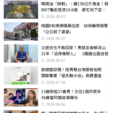
喝精油「辟穀」、藏158公斤黃金！假
BNT騙走慈濟10.6億 豪宅地下室竟
挖出乾鮑金庫
2026-08-07
桃園8旬老婦陳屍住家 幼孫嚇壞報警
「公公殺了婆婆」
2026-08-07
父逝世也不敢回家！男殺友後躲深山
21年「活得像野人」 1關鍵出面自首
2026-08-07
旅遊變認親！陸男幫台灣遊客拍照
閒聊驚覺「是失聯大伯」奇蹟重逢
2026-07-18
15歲倒追27歲男！交往1個月懷孕
36歲當阿嬤故事曝光
2026-08-06