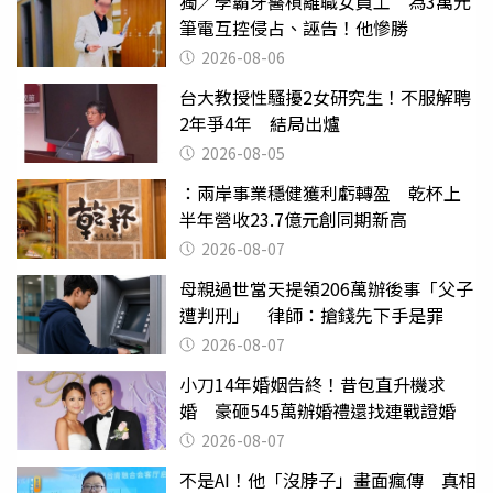
獨／學霸牙醫槓離職女員工 為3萬元
筆電互控侵占、誣告！他慘勝
2026-08-06
台大教授性騷擾2女研究生！不服解聘
2年爭4年 結局出爐
2026-08-05
：兩岸事業穩健獲利虧轉盈 乾杯上
半年營收23.7億元創同期新高
2026-08-07
母親過世當天提領206萬辦後事「父子
遭判刑」 律師：搶錢先下手是罪
2026-08-07
小刀14年婚姻告終！昔包直升機求
婚 豪砸545萬辦婚禮還找連戰證婚
2026-08-07
不是AI！他「沒脖子」畫面瘋傳 真相