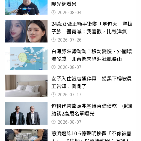
曝光網看呆
2026-08-04
24歲女做正顎手術變「地包天」鞋拔
子臉 醫竟喊：我喜歡，比較洋氣
2026-07-26
白海豚來勢洶洶！移動變慢、外圍環
流發威 北台週末恐迎狂風暴雨
2026-08-07
女子入住飯店遇停電 摸黑下樓被員
工告知：倒閉了
2026-07-17
包租代管龍頭兆基爆百億債務 檢調
約談2高層名單曝光
2026-08-07
慈濟遭詐10.6億聲明挨轟「不像被害
人」 P律師、吳靜怡齊問：捐款人有