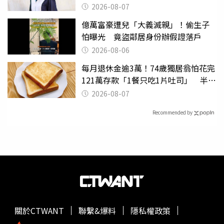
2026-08-07
億萬富豪遭兒「大義滅親」！偷生子
怕曝光 竟盜鄰居身份辦假證落戶
2026-08-06
每月退休金逾3萬！74歲獨居翁怕花完
121萬存款「1餐只吃1片吐司」 半年
後暴瘦嚇壞女兒
2026-08-07
Recommended by
關於CTWANT
聯繫&爆料
隱私權政策