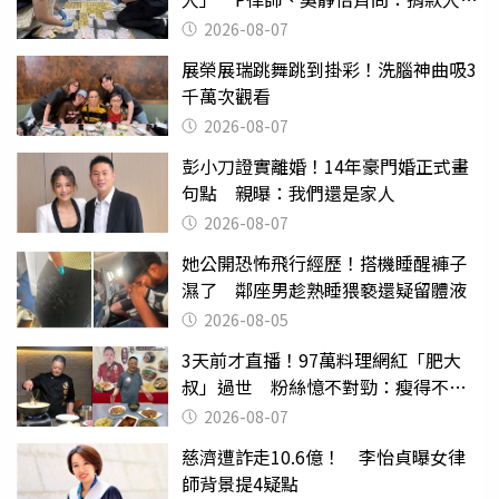
權知道真相
2026-08-07
展榮展瑞跳舞跳到掛彩！洗腦神曲吸3
千萬次觀看
2026-08-07
彭小刀證實離婚！14年豪門婚正式畫
句點 親曝：我們還是家人
2026-08-07
她公開恐怖飛行經歷！搭機睡醒褲子
濕了 鄰座男趁熟睡猥褻還疑留體液
2026-08-05
3天前才直播！97萬料理網紅「肥大
叔」過世 粉絲憶不對勁：瘦得不合
理
2026-08-07
慈濟遭詐走10.6億！ 李怡貞曝女律
師背景提4疑點