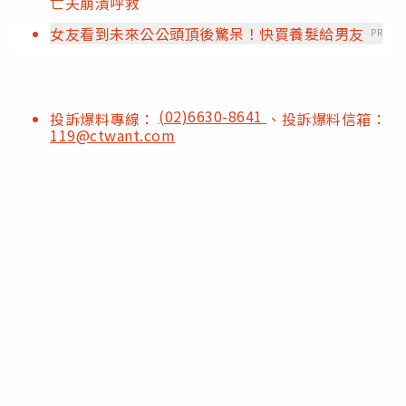
亡夫崩潰呼救
女友看到未來公公頭頂後驚呆！快買養髮給男友
PR
(02)6630-8641
投訴爆料專線：
、投訴爆料信箱：
119@ctwant.com