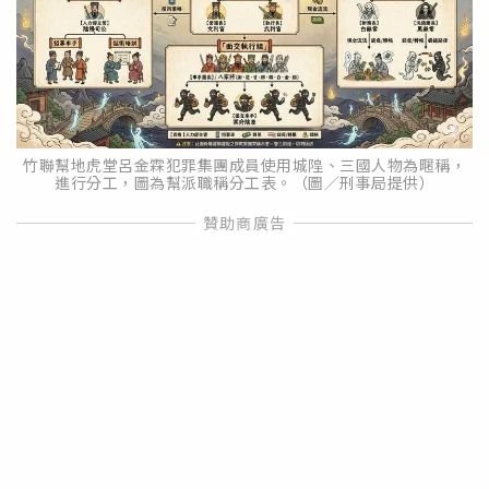
竹聯幫地虎堂呂金霖犯罪集團成員使用城隍、三國人物為暱稱，
進行分工，圖為幫派職稱分工表。（圖／刑事局提供）