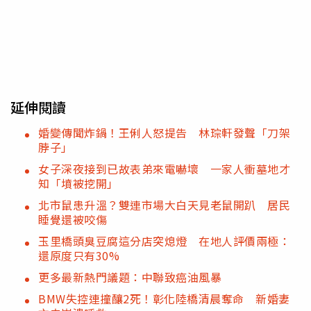
延伸閱讀
婚變傳聞炸鍋！王俐人怒提告 林琮軒發聲「刀架
脖子」
女子深夜接到已故表弟來電嚇壞 一家人衝墓地才
知「墳被挖開」
北市鼠患升溫？雙連市場大白天見老鼠開趴 居民
睡覺還被咬傷
玉里橋頭臭豆腐這分店突熄燈 在地人評價兩極：
還原度只有30%
更多最新熱門議題：中聯致癌油風暴
BMW失控連撞釀2死！彰化陸橋清晨奪命 新婚妻