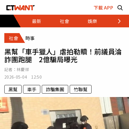
跳至主要內容區塊
下載 APP
最新
社會
娛樂
財經
社會
時事
黑幫「車手獵人」虐拍勒贖！前議員淪
詐團跑腿 2億騙局曝光
記者：
林慶祥
2026-05-04 12:50
黑幫
車手
詐騙集團
竹聯幫