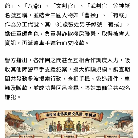
爺」、「八爺」、「文判官」、「武判官」等神祇
名號互稱，並結合三國人物如「曹操」、「荀彧」
作為分工代號。其中31歲張姓男子綽號「荀彧」，
擔任軍師角色，負責與詐欺機房聯繫、取得被害人
資訊，再派遣車手進行面交收款。
警方指出，各詐團之間甚至互相合作調度人力，吸
收其他陣營車手支援犯案，擴大詐騙規模。調查期
間共發動多波搜索行動，查扣手機、偽造證件、車
輛及贓款，並成功帶回呂金霖、張姓軍師等共42名
嫌犯。