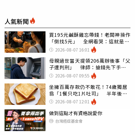
人氣新聞
買195元鹹酥雞忘帶錢！老闆神操作
「倒找5元」 全網看哭：這就是台
灣
2026-08-07 16:01
母親過世當天提領206萬辦後事「父
子遭判刑」 律師：搶錢先下手是
罪
2026-08-07 09:55
坐擁百萬存款仍不敢花！74歲獨居
翁「1餐只吃1片吐司」 半年後暴
瘦嚇壞女兒
2026-08-07 12:01
做到這點才有資格說愛你
台灣癌症基金會