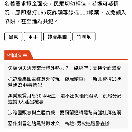
名義要求資金面交，民眾切勿輕信。若遇可疑情
況，應即撥打165反詐騙專線或110報案，以免誤入
陷阱，甚至淪為共犯。
黑幫
車手
詐騙集團
竹聯幫
相關文章
矢板明夫遇襲案涉境外勢力？ 總統府：支持全面追查
抓詐騙集團主嫌意外發現「喪屍騎車」 新北警掃13黑
幫逮2344毒駕犯
黑幫放貸月息30％吸血！還不出就砸門潑漆 虎尾分局
逮捕9人起出槍毒
涉跨國販毒與血腥仇殺 愛爾蘭通緝黑幫首腦杜拜落網
惡作劇冒名貼黑幫徵才文 高雄2男火速遭警查辦