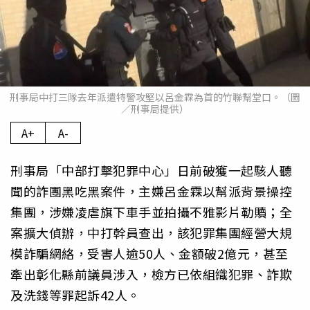
刑事局中打三隊去年派遣特警攻堅以呂金霖為首的竹聯幫堂口。（圖
／刑事局提供）
A+
A-
刑事局「中部打擊犯罪中心」日前破獲一起駭人聽
聞的詐團黑吃黑案件，主嫌呂金霖以幫派背景操控
集團，涉嫌凌虐旗下車手並拍攝不雅影片勒贖；全
案擴大偵辦，中打幹員查出，該犯罪集團經營大規
模詐騙網絡，受害人逾50人、金額破2億元，甚至
牽出彰化縣前議員涉入，檢方已依組織犯罪、詐欺
及洗錢等罪起訴42人。