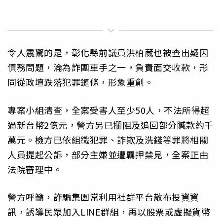
令人震驚的是，彰化縣前議員洪柏葳也被查出疑因
債務問題，淪為詐團車手之一，負責面交收款，形
同從政壇跌落犯罪鏈條，形象重創。
專案小組清查，全案受害人至少50人，不法所得超
過新台幣2億元，警方另已攔阻及追回部分贓款約千
萬元。檢方已依組織犯罪、詐欺及洗錢等罪將相關
人員提起公訴，部分主嫌並遭羈押禁見，全案正由
法院審理中。
警方呼籲，詐騙集團常利用社群平台散布投資資
訊，誘導民眾加入LINE群組，再以股票或虛擬貨幣