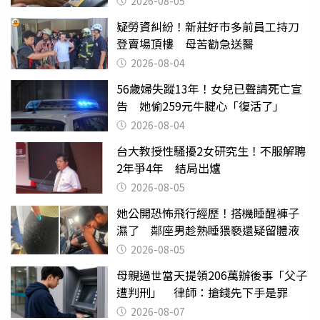
2026-08-05
疑勞資糾紛！新莊好市多前員工持刀
登賣場頂樓 母苦勸急送醫
2026-08-04
56歲婦失蹤13年！女兒已聲請死亡宣
告 她偷259元牛腱心「復活了」
2026-08-04
台大教授性騷擾2女研究生！不服解聘
2年爭4年 結局出爐
2026-08-05
她公開恐怖飛行經歷！搭機睡醒褲子
濕了 鄰座男趁熟睡猥褻還疑留體液
2026-08-05
母親過世當天提領206萬辦後事「父子
遭判刑」 律師：搶錢先下手是罪
2026-08-07