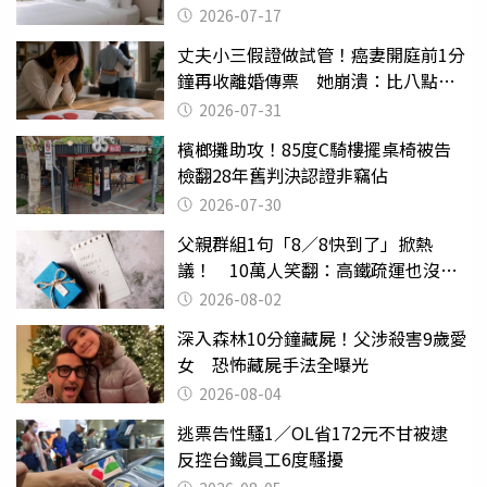
2026-07-17
丈夫小三假證做試管！癌妻開庭前1分
鐘再收離婚傳票 她崩潰：比八點檔
還扯
2026-07-31
檳榔攤助攻！85度C騎樓擺桌椅被告
檢翻28年舊判決認證非竊佔
2026-07-30
父親群組1句「8／8快到了」掀熱
議！ 10萬人笑翻：高鐵疏運也沒列
父親節
2026-08-02
深入森林10分鐘藏屍！父涉殺害9歲愛
女 恐怖藏屍手法全曝光
2026-08-04
逃票告性騷1／OL省172元不甘被逮
反控台鐵員工6度騷擾