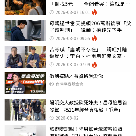
「倒找5元」 全網看哭：這就是台
灣
2026-08-07 16:01
母親過世當天提領206萬辦後事「父
子遭判刑」 律師：搶錢先下手是
罪
2026-08-07 09:55
苦苓喊「唐朝不存在」 網紅批瞎
編歷史：李白、杜甫用鮮卑文寫
詩？
2026-08-07 07:09
做到這點才有資格說愛你
台灣癌症基金會
陽明交大教授砍死妹夫！岳母追思首
發聲 揭11年經營真相駁「爭產」
2026-08-02
旅遊變認親！陸男幫台灣遊客拍照
閒聊驚覺「是失聯大伯」奇蹟重逢