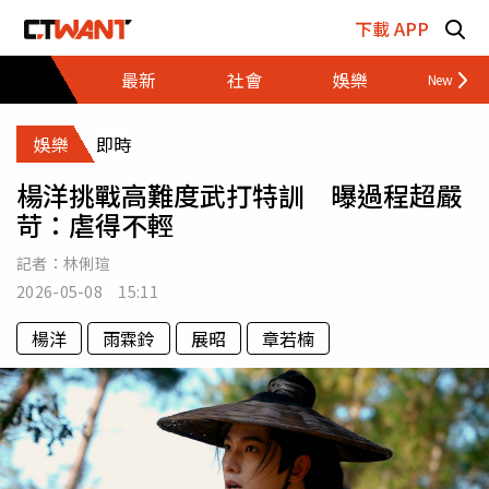
跳至主要內容區塊
下載 APP
最新
社會
娛樂
財經
娛樂
即時
楊洋挑戰高難度武打特訓 曝過程超嚴
苛：虐得不輕
記者：
林俐瑄
2026-05-08 15:11
楊洋
雨霖鈴
展昭
章若楠