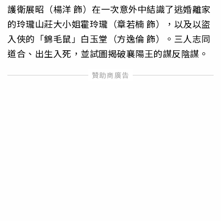
護衛展昭（楊洋 飾）在一次意外中結識了逃婚離家
的玲瓏山莊大小姐霍玲瓏（章若楠 飾），以及以盜
入俠的「錦毛鼠」白玉堂（方逸倫 飾）。三人志同
道合、出生入死，並試圖揭破襄陽王的謀反陰謀。