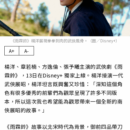
《雨霖鈴》楊洋展現拳拳到肉的武俠風骨。（圖／Disney+）
A+
A-
楊洋、章若楠、方逸倫、張予曦主演的武俠劇《雨
霖鈴》，13日在Disney+ 獨家上線。楊洋接演一代
武俠展昭，楊洋坦言既興奮又珍惜：「深知這個角
色有很多優秀的前輩們為觀眾呈現了許多不同版
本，所以這次我也希望能為觀眾帶來一個全新的南
俠展昭的故事。」
《雨霖鈴》故事以北宋時代為背景，御前四品帶刀