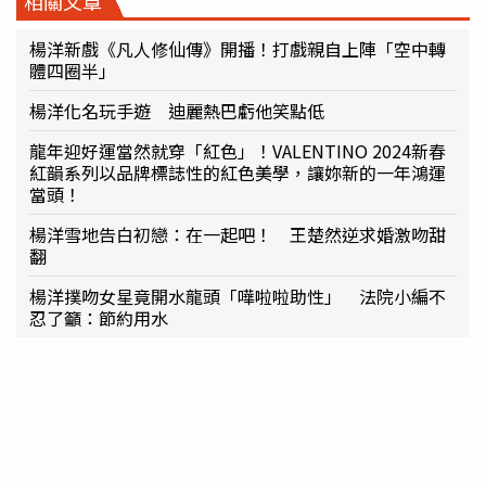
相關文章
楊洋新戲《凡人修仙傳》開播！打戲親自上陣「空中轉
體四圈半」
楊洋化名玩手遊 迪麗熱巴虧他笑點低
龍年迎好運當然就穿「紅色」！VALENTINO 2024新春
紅韻系列以品牌標誌性的紅色美學，讓妳新的一年鴻運
當頭！
楊洋雪地告白初戀：在一起吧！ 王楚然逆求婚激吻甜
翻
楊洋撲吻女星竟開水龍頭「嘩啦啦助性」 法院小編不
忍了籲：節約用水