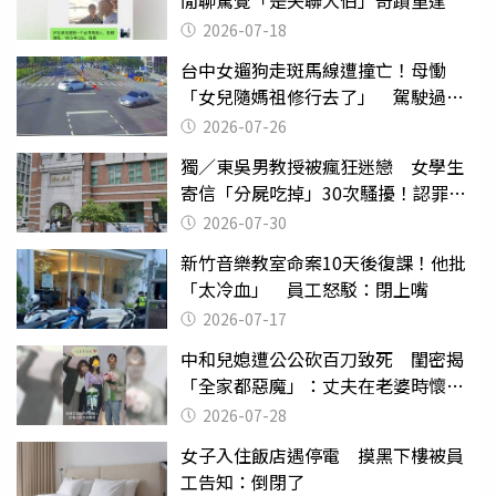
2026-07-18
台中女遛狗走斑馬線遭撞亡！母慟
「女兒隨媽祖修行去了」 駕駛過失
致死判9月
2026-07-26
獨／東吳男教授被瘋狂迷戀 女學生
寄信「分屍吃掉」30次騷擾！認罪免
關
2026-07-30
新竹音樂教室命案10天後復課！他批
「太冷血」 員工怒駁：閉上嘴
2026-07-17
中和兒媳遭公公砍百刀致死 閨密揭
「全家都惡魔」：丈夫在老婆時懷孕
摔東西
2026-07-28
女子入住飯店遇停電 摸黑下樓被員
工告知：倒閉了