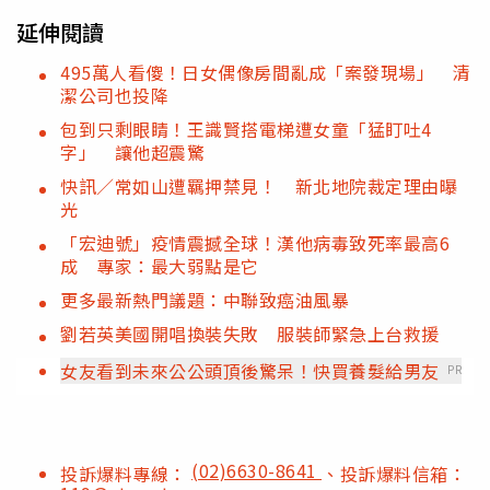
延伸閱讀
495萬人看傻！日女偶像房間亂成「案發現場」 清
潔公司也投降
包到只剩眼睛！王識賢搭電梯遭女童「猛盯吐4
字」 讓他超震驚
快訊／常如山遭羈押禁見！ 新北地院裁定理由曝
光
「宏迪號」疫情震撼全球！漢他病毒致死率最高6
成 專家：最大弱點是它
更多最新熱門議題：中聯致癌油風暴
劉若英美國開唱換裝失敗 服裝師緊急上台救援
女友看到未來公公頭頂後驚呆！快買養髮給男友
PR
(02)6630-8641
投訴爆料專線：
、投訴爆料信箱：