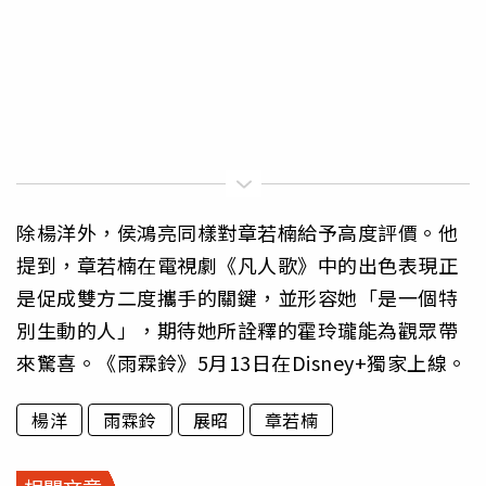
除楊洋外，侯鴻亮同樣對章若楠給予高度評價。他
提到，章若楠在電視劇《凡人歌》中的出色表現正
是促成雙方二度攜手的關鍵，並形容她「是一個特
別生動的人」，期待她所詮釋的霍玲瓏能為觀眾帶
來驚喜。《雨霖鈴》5月13日在Disney+獨家上線。
楊洋
雨霖鈴
展昭
章若楠