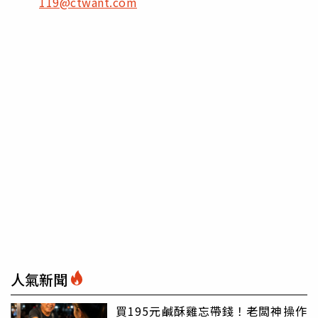
119@ctwant.com
人氣新聞
買195元鹹酥雞忘帶錢！老闆神操作