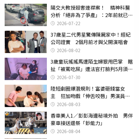
陽交大教授殺害連襟案！ 精神科醫
分析「絕非為了爭產」：2年前就已言
行詭異
2026-07-22
37歲星二代男星驚傳陳屍家中！經紀
公司證實 2個月前才與父開演唱會
2026-08-02
3歲童玩搖搖馬遭陌生婦狠甩巴掌 瞎
扯「被罵吃屎」遭法官打臉判5月須入
監
2026-07-30
陸短劇圈爆潛規則！富婆砸錢當女
主 狂加吻戲「伸舌咬唇」男演員崩
潰
2026-08-03
香車美人1／彭彭海邊秘境外拍 男伴
豪車接送還祭「鈔能力」
2026-08-04