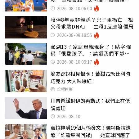
訟
2026-08-10 06:00
陪伴8年竟非親孫？兒子車禍亡「祖
父母求驗DNA」 生母1反應陷僵局
2026-08-09 18:55
澎湖13子家庭母親現身了！貼字條
稱「很愛孩子」：請還我們平靜生
活
2026-08-10 09:17
脆友都說相見恨晚！苦甜72%比利時
巧克力 大人味爆紅！
哈根達斯
川普暫緩對伊朗再動武：我們正在低
調處理
2026-08-10
蘿拉神隱19個月悄發文！曬特斯拉遭
酸「詐騙集團回歸」 她直球回應了