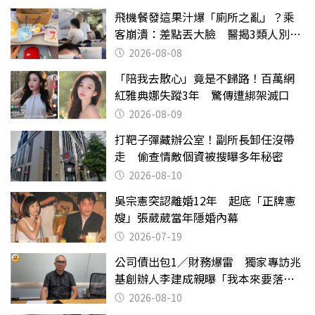
飛機餐發這果汁爆「廁所之亂」？乘
客崩潰：差點丟大臉 醫揭3類人別亂
喝
2026-08-08
「陪我去散心」竟是不歸路！百萬網
紅雅典娜失蹤3年 驚傳遭綁架滅口
2026-08-09
打靶子彈藏辦公室！副所長卸任沒帶
走 偷查情敵個資被搜曝多年秘密
2026-08-10
吳宗憲突認離婚12年 起底「正牌憲
嫂」張葳葳當年隱婚內幕
2026-07-19
公司債出包1／財務爆雷 獨家專訪兆
基創辦人李建成親曝「我本來要落
跑」
2026-08-10