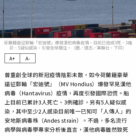
荷蘭籍遠征郵輪「宏迪號」爆發漢他病毒疫情，目前已造成3死、3確
診、5疑似感染，引發全球關注。（圖／達志／美聯社，下同）
A+
A-
曾重創全球的新冠疫情陰影未散，如今荷蘭籍豪華
遠征郵輪「宏迪號」（MV Hondius）爆發罕見漢他
病毒（Hantavirus）疫情，再度引發國際恐慌。船
上目前已累計3人死亡、3例確診，另有5人疑似感
染，其中至少2人感染目前唯一已知可「人傳人」的
安地斯病毒株（Andes strain）。不過，多名流行
病學與病毒學專家分析後直言，漢他病毒雖然致死