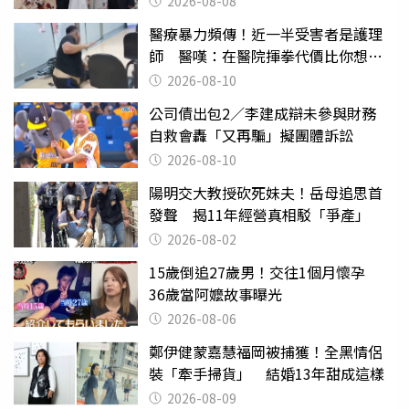
2026-08-08
醫療暴力頻傳！近一半受害者是護理
師 醫嘆：在醫院揮拳代價比你想像
的還要大
2026-08-10
公司債出包2／李建成辯未參與財務
自救會轟「又再騙」擬團體訴訟
2026-08-10
陽明交大教授砍死妹夫！岳母追思首
發聲 揭11年經營真相駁「爭產」
2026-08-02
15歲倒追27歲男！交往1個月懷孕
36歲當阿嬤故事曝光
2026-08-06
鄭伊健蒙嘉慧福岡被捕獲！全黑情侶
裝「牽手掃貨」 結婚13年甜成這樣
2026-08-09