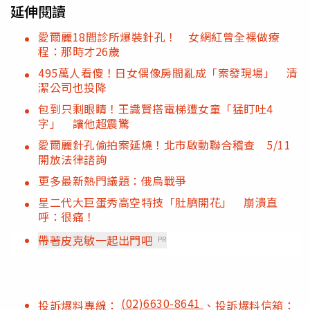
延伸閱讀
愛爾麗18間診所爆裝針孔！ 女網紅曾全裸做療
程：那時才26歲
495萬人看傻！日女偶像房間亂成「案發現場」 清
潔公司也投降
包到只剩眼睛！王識賢搭電梯遭女童「猛盯吐4
字」 讓他超震驚
愛爾麗針孔偷拍案延燒！北市啟動聯合稽查 5/11
開放法律諮詢
更多最新熱門議題：俄烏戰爭
星二代大巨蛋秀高空特技「肚臍開花」 崩潰直
呼：很痛！
帶著皮克敏一起出門吧
PR
(02)6630-8641
投訴爆料專線：
、投訴爆料信箱：