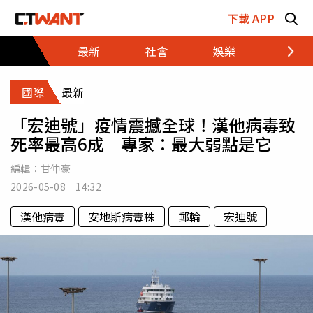
跳至主要內容區塊
下載 APP
最新
社會
娛樂
財經
國際
最新
「宏迪號」疫情震撼全球！漢他病毒致
死率最高6成 專家：最大弱點是它
編輯：
甘仲豪
2026-05-08 14:32
漢他病毒
安地斯病毒株
郵輪
宏迪號