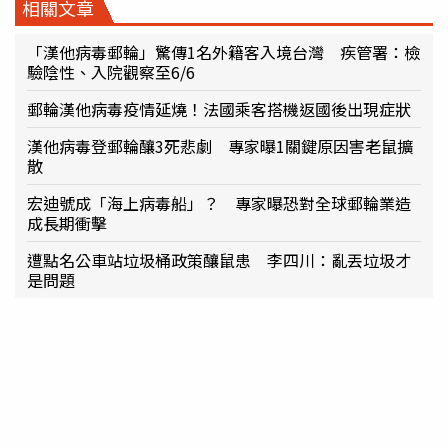
相關文章
「漢他病毒郵輪」驚傳1名外籍客入境台灣 疾管署：檢
驗陰性、入院觀察至6/6
郵輪漢他病毒疫情延燒！法國乘客搭機返國後出現症狀
漢他病毒登郵輪釀3死悲劇 專家曝1關鍵原因害老鼠擴
散
宏迪號成「海上病毒船」？ 專家曝恐對全球郵輪業造
成長期衝擊
遭點名公車站垃圾桶政策釀鼠患 李四川：亂丟垃圾才
是問題