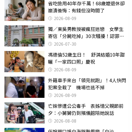
省吃儉用40年存千萬！68歲嬤退休卻
崩潰後悔：有錢但沒時間了
2026-08-09
獨／東吳男教授被瘋狂迷戀 女學生
寄信「分屍吃掉」30次騷擾！認罪免
關
2026-07-30
馮德倫52歲生日！ 舒淇結婚10年甜
曬「一家四口照」慶祝
2026-08-09
外籍車手來台「領完就跑」！4人快閃
犯案全栽了 機場也逃不掉
2026-08-09
亡妹慘遭公公毒手 表姊憶父親節前
夕：小舅舅仍到殯儀館陪她說話
2026-08-08
伍婉華口誤白海豚颱風變「白沙