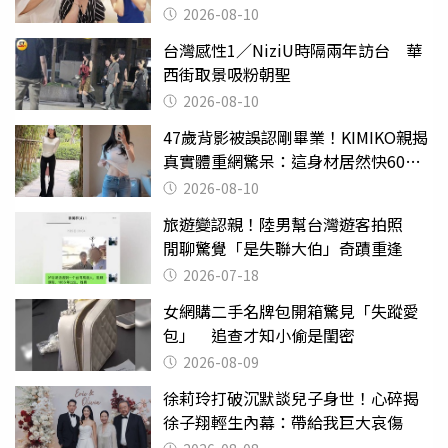
2026-08-10
台灣感性1／NiziU時隔兩年訪台 華
西街取景吸粉朝聖
2026-08-10
47歲背影被誤認剛畢業！KIMIKO親揭
真實體重網驚呆：這身材居然快60公
斤？
2026-08-10
旅遊變認親！陸男幫台灣遊客拍照
閒聊驚覺「是失聯大伯」奇蹟重逢
2026-07-18
女網購二手名牌包開箱驚見「失蹤愛
包」 追查才知小偷是閨密
2026-08-09
徐莉玲打破沉默談兒子身世！心碎揭
徐子翔輕生內幕：帶給我巨大哀傷