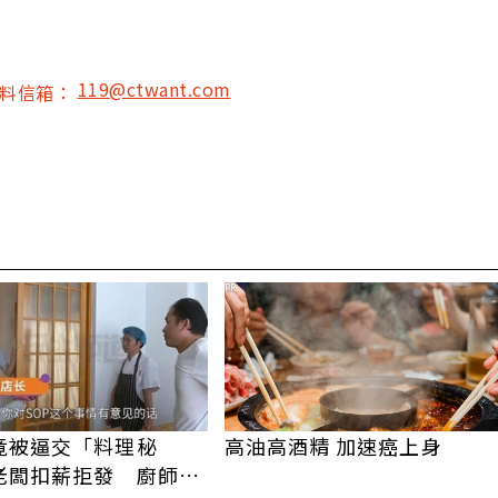
119@ctwant.com
爆料信箱：
PR
竟被逼交「料理秘
高油高酒精 加速癌上身
老闆扣薪拒發 廚師怒