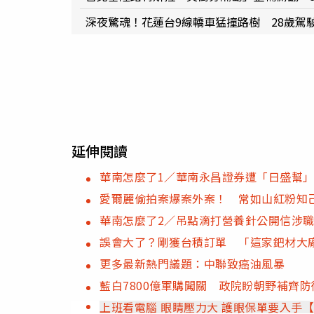
深夜驚魂！花蓮台9線轎車猛撞路樹 28歲駕
延伸閱讀
華南怎麼了1／華南永昌證券遭「日盛幫」
愛爾麗偷拍案爆案外案！ 常如山紅粉知
華南怎麼了2／吊點滴打營養針公開信涉
誤會大了？剛獲台積訂單 「這家鈀材大
更多最新熱門議題：中聯致癌油風暴
藍白7800億軍購闖關 政院盼朝野補齊
上班看電腦 眼睛壓力大 護眼保單要入手