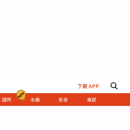
下載 APP
國際
永續
影音
專題