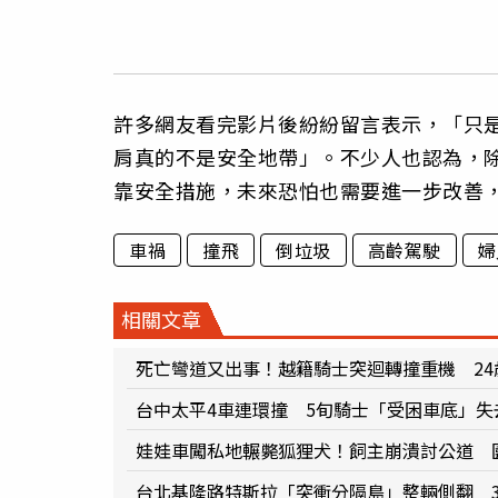
許多網友看完影片後紛紛留言表示，「只
肩真的不是安全地帶」。不少人也認為，
靠安全措施，未來恐怕也需要進一步改善
車禍
撞飛
倒垃圾
高齡駕駛
婦
相關文章
死亡彎道又出事！越籍騎士突迴轉撞重機 2
台中太平4車連環撞 5旬騎士「受困車底」失
娃娃車闖私地輾斃狐狸犬！飼主崩潰討公道 
台北基隆路特斯拉「突衝分隔島」整輛側翻 