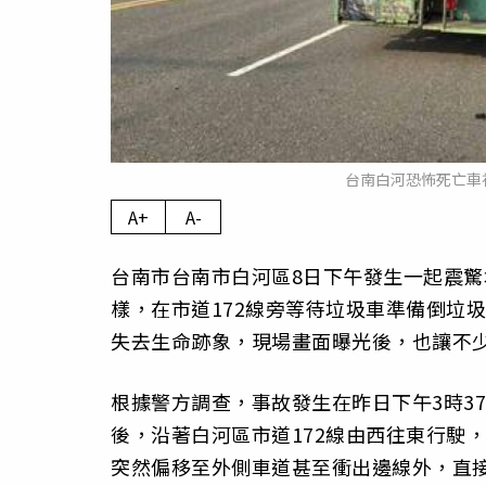
台南白河恐怖死亡車
A+
A-
台南市台南市白河區8日下午發生一起震驚
樣，在市道172線旁等待垃圾車準備倒垃
失去生命跡象，現場畫面曝光後，也讓不
根據警方調查，事故發生在昨日下午3時3
後，沿著白河區市道172線由西往東行駛，
突然偏移至外側車道甚至衝出邊線外，直