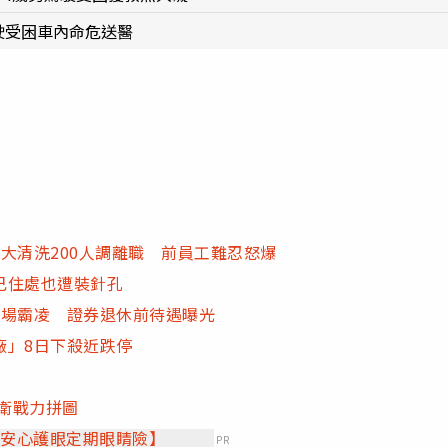
駛受困車內命危送醫
大清洗200人調離職 前員工難忍怒爆
己住處也遭裝針孔
職場霸凌 證券退休前待遇曝光
廠」8日下殺近跌停
防衛戰力拼圖
【安心護眼定期眼睛險】
PR