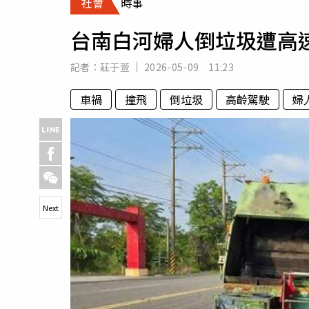
社會
時事
人物
汽車
台南白河婦人倒垃圾遭高
專欄
房產新勢力
記者：
莊于萱
2026-05-09 11:23
車禍
撞飛
倒垃圾
高齡駕駛
婦
Next