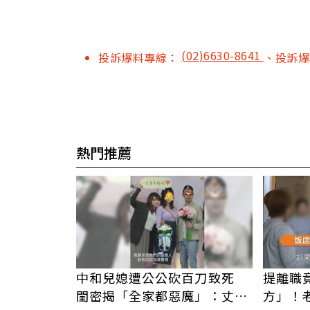
(02)6630-8641
投訴爆料專線：
、投訴
熱門推薦
中和兒媳遭公公砍百刀致死
提離職
閨密揭「全家都惡魔」：丈夫
方」！