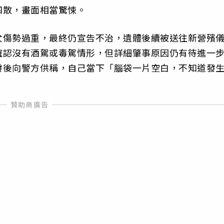
四散，畫面相當驚悚。
女傷勢過重，最終仍宣告不治，遺體後續被送往新營殯
確認沒有酒駕或毒駕情形，但詳細肇事原因仍有待進一
發後向警方供稱，自己當下「腦袋一片空白，不知道發