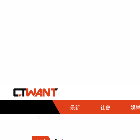
社會首頁
娛樂首頁
財經首頁
政
:::
最新
社會
娛
時事
即時
熱線
:::
直擊
大條
人物
調查
專題
３Ｃ