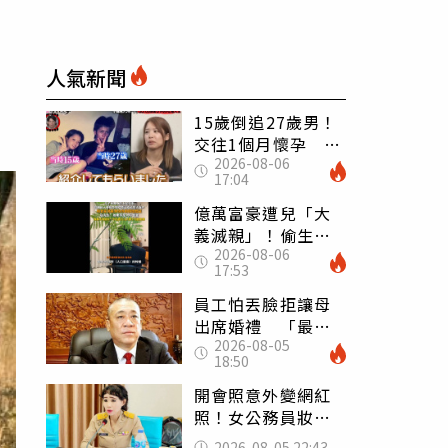
人氣新聞
15歲倒追27歲男！
交往1個月懷孕 36
2026-08-06
歲當阿嬤故事曝光
17:04
億萬富豪遭兒「大
義滅親」！偷生子
2026-08-06
怕曝光 竟盜鄰居
17:53
身份辦假證落戶
員工怕丟臉拒讓母
出席婚禮 「最愛
2026-08-05
發錢老闆」震怒開
18:50
除：我看不起你
開會照意外變網紅
照！女公務員妝容
掀2千則留言 本人
2026-08-05 22:43