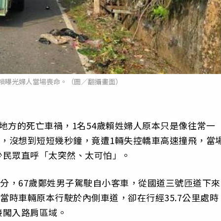
禍曝光婦人當場喪命。（圖／翻攝畫面）
地方的死亡車禍，1名54歲賴姓婦人原本只是像往常一
圾，沒想到短短幾秒鐘，竟遭1輛失控轎車高速撞飛，當
少民眾直呼「太突然、太可怕」。
7分，67歲鄭姓男子駕駛自小客車，從國道三號匝道下來
當時車輛原本行駛於內側車道，卻在行經35.7公里處時
接闖入路肩區域。