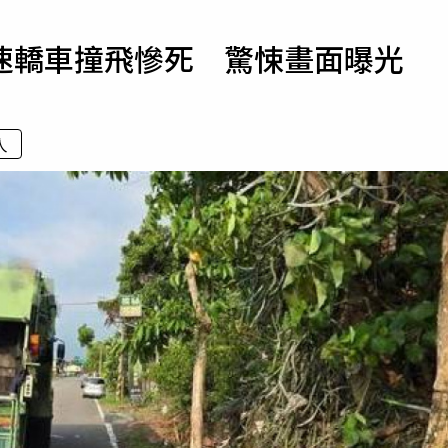
寵物
速轎車撞飛慘死 驚悚畫面曝光
運勢
運動
梅酒
人