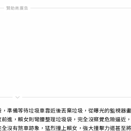
袋，準備等待垃圾車靠近後丟棄垃圾，從曝光的監視器
度前進，賴女則彎腰整理垃圾袋，完全沒察覺危險逼近
完全沒有煞車跡象，猛烈撞上賴女，強大撞擊力道甚至