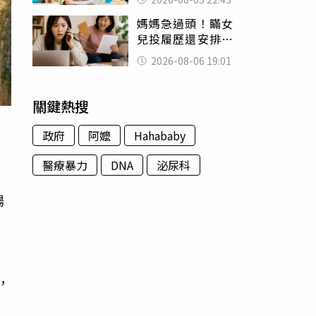
怒嗆：化妝有錯嗎
媽媽急過頭！瞞女
兒投履歷還安排面
試 她接來電當場
2026-08-06 19:01
傻眼
關鍵熱搜
政府
阿嬤
Hahababy
醫療暴力
DNA
泌尿科
場
，