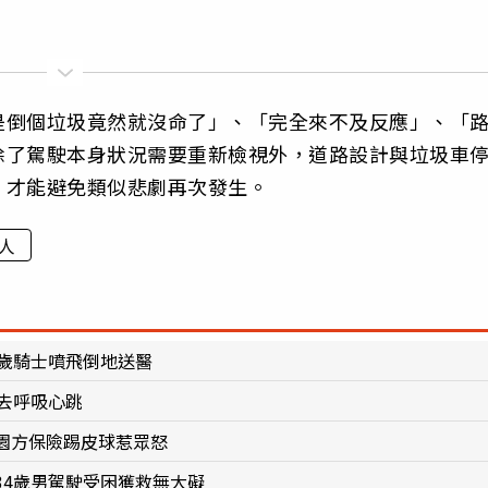
是倒個垃圾竟然就沒命了」、「完全來不及反應」、「
除了駕駛本身狀況需要重新檢視外，道路設計與垃圾車
，才能避免類似悲劇再次發生。
人
4歲騎士噴飛倒地送醫
去呼吸心跳
園方保險踢皮球惹眾怒
34歲男駕駛受困獲救無大礙