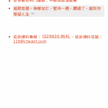
更多最新熱門議題：中聯致癌油風暴
減肥首選，檸檬加它，堅持一週，腰細了，瘦到你
懷疑人生
PR
(02)6630-8641
投訴爆料專線：
、投訴爆料信箱：
119@ctwant.com