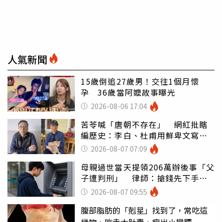
人氣新聞
15歲倒追27歲男！交往1個月懷
孕 36歲當阿嬤故事曝光
2026-08-06 17:04
苦苓喊「唐朝不存在」 網紅批瞎
編歷史：李白、杜甫用鮮卑文寫
詩？
2026-08-07 07:09
母親過世當天提領206萬辦後事「父
子遭判刑」 律師：搶錢先下手是
罪
2026-08-07 09:55
腹部脂肪的「剋星」找到了，常吃這