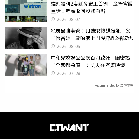
緯創股利2度延發史上首例 金管會說
重話：考慮收回股務自辦
2026-08-07
地表最強老爸！11歲女慘遭侵犯 父
「假冒她」騙噁狼上門後連轟2槍復仇
2026-08-05
中和兒媳遭公公砍百刀致死 閨密揭
「全家都惡魔」：丈夫在老婆時懷孕
摔東西
2026-07-28
Recommended by