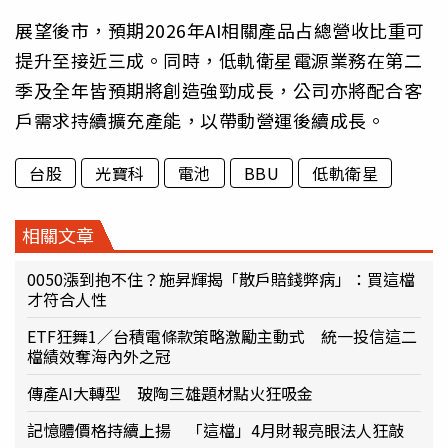
展望後市，預期2026年AI相關產品占總營收比重可
提升至接近三成。同時，低軌衛星電源業務在第二
季及全年皆預期將創造強勁成長，公司亦將配合客
戶需求持續擴充產能，以帶動營運後續成長。
台股
光寶科
電池
BBU
低軌衛星
相關文章
0050漲到抱不住？施昇輝揭「散戶賠錢弊病」：買這檔
才符合人性
ETF狂舞1／台積電條款策略激勵主動式 統一投信這二
檔績效奪海內外之冠
傳產AI大轉型 玻陶三雄題材點火狂吸金
記憶體價格持續上揚 「這檔」4月財報亮眼法人狂敲