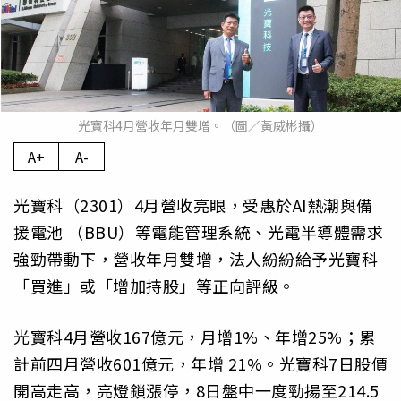
光寶科4月營收年月雙增。（圖／黃威彬攝）
A+
A-
光寶科（2301）4月營收亮眼，受惠於AI熱潮與備
援電池 （BBU）等電能管理系統、光電半導體需求
強勁帶動下，營收年月雙增，法人紛紛給予光寶科
「買進」或「增加持股」等正向評級。
光寶科4月營收167億元，月增1%、年增25%；累
計前四月營收601億元，年增 21%。光寶科7日股價
開高走高，亮燈鎖漲停，8日盤中一度勁揚至214.5