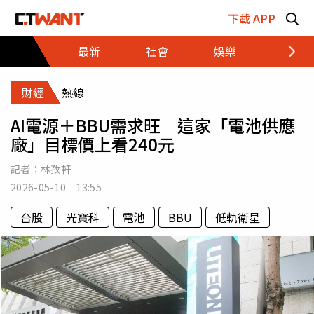
跳至主要內容區塊
下載 APP
最新
社會
娛樂
財經
財經
熱線
AI電源＋BBU需求旺 這家「電池供應
廠」目標價上看240元
記者：
林孜軒
2026-05-10 13:55
台股
光寶科
電池
BBU
低軌衛星