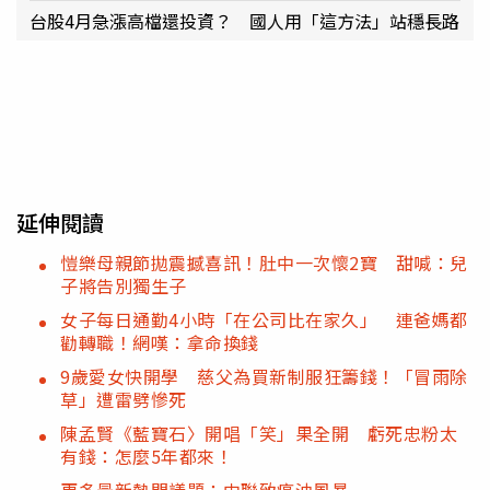
台股4月急漲高檔還投資？ 國人用「這方法」站穩長路
延伸閱讀
愷樂母親節拋震撼喜訊！肚中一次懷2寶 甜喊：兒
子將告別獨生子
女子每日通勤4小時「在公司比在家久」 連爸媽都
勸轉職！網嘆：拿命換錢
9歲愛女快開學 慈父為買新制服狂籌錢！「冒雨除
草」遭雷劈慘死
陳孟賢《藍寶石〉開唱「笑」果全開 虧死忠粉太
有錢：怎麼5年都來！