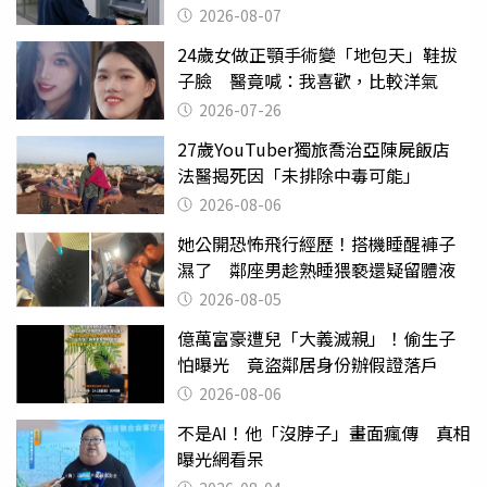
2026-08-07
24歲女做正顎手術變「地包天」鞋拔
子臉 醫竟喊：我喜歡，比較洋氣
2026-07-26
27歲YouTuber獨旅喬治亞陳屍飯店
法醫揭死因「未排除中毒可能」
2026-08-06
她公開恐怖飛行經歷！搭機睡醒褲子
濕了 鄰座男趁熟睡猥褻還疑留體液
2026-08-05
億萬富豪遭兒「大義滅親」！偷生子
怕曝光 竟盜鄰居身份辦假證落戶
2026-08-06
不是AI！他「沒脖子」畫面瘋傳 真相
曝光網看呆