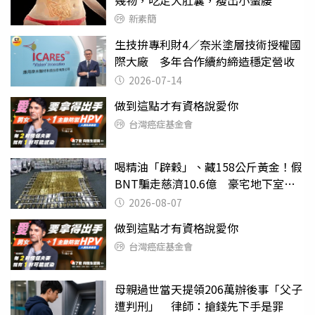
幾物，吃走大肚囊，瘦出小蠻腰
新素簡
生技拚專利財4／奈米塗層技術授權國
際大廠 多年合作續約締造穩定營收
2026-07-14
做到這點才有資格說愛你
台灣癌症基金會
喝精油「辟穀」、藏158公斤黃金！假
BNT騙走慈濟10.6億 豪宅地下室竟
挖出乾鮑金庫
2026-08-07
做到這點才有資格說愛你
台灣癌症基金會
母親過世當天提領206萬辦後事「父子
遭判刑」 律師：搶錢先下手是罪