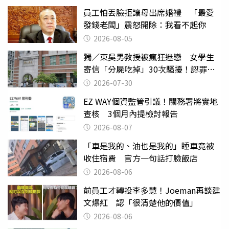
員工怕丟臉拒讓母出席婚禮 「最愛
發錢老闆」震怒開除：我看不起你
2026-08-05
獨／東吳男教授被瘋狂迷戀 女學生
寄信「分屍吃掉」30次騷擾！認罪免
關
2026-07-30
EZ WAY個資監管引議！關務署將實地
查核 3個月內提檢討報告
2026-08-07
「車是我的、油也是我的」睡車竟被
收住宿費 官方一句話打臉飯店
2026-08-06
前員工才轉投李多慧！Joeman再談建
文爆紅 認「很清楚他的價值」
2026-08-06