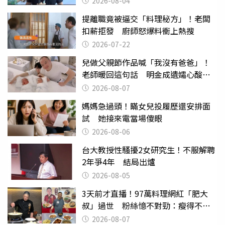
2026-08-04
提離職竟被逼交「料理秘方」！老闆
扣薪拒發 廚師怒爆料衝上熱搜
2026-07-22
兒做父親節作品喊「我沒有爸爸」！
老師暖回這句話 明金成遺孀心酸惹
淚
2026-08-07
媽媽急過頭！瞞女兒投履歷還安排面
試 她接來電當場傻眼
2026-08-06
台大教授性騷擾2女研究生！不服解聘
2年爭4年 結局出爐
2026-08-05
3天前才直播！97萬料理網紅「肥大
叔」過世 粉絲憶不對勁：瘦得不合
理
2026-08-07