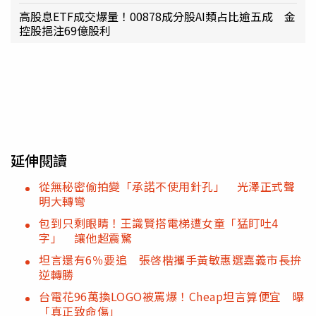
高股息ETF成交爆量！00878成分股AI類占比逾五成 金
控股挹注69億股利
延伸閱讀
從無秘密偷拍變「承諾不使用針孔」 光澤正式聲
明大轉彎
包到只剩眼睛！王識賢搭電梯遭女童「猛盯吐4
字」 讓他超震驚
坦言還有6％要追 張啓楷攜手黃敏惠選嘉義市長拚
逆轉勝
台電花96萬換LOGO被罵爆！Cheap坦言算便宜 曝
「真正致命傷」