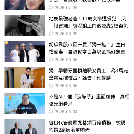
2026-07-26
地表最強老爸！11歲女慘遭侵犯 父
「假冒她」騙噁狼上門後連轟2槍復仇
2026-08-05
胡瓜靠股市回升買「獨一無二」生日
禮寵妻 自爆偷拿百萬現金搞砸驚喜
2026-08-06
獨／學霸牙醫槓離職女員工 為3萬元
筆電互控侵占、誣告！他慘勝
2026-08-06
不是AI！他「沒脖子」畫面瘋傳 真相
曝光網看呆
2026-08-04
包租代管龍頭兆基爆百億債務 檢調
約談2高層名單曝光