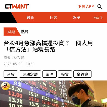
跳至主要內容區塊
下載 APP
最新
社會
娛樂
財經
財經
熱線
台股4月急漲高檔還投資？ 國人用
「這方法」站穩長路
記者：
林孜軒
2026-05-09 10:53
台股
定期定額
當沖
投資
金管會