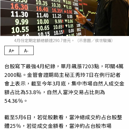
4月份定期定額總額達290.7億元。（示意圖／侯世駿攝）
A+
A-
台股寫下最強4月紀錄，單月飆漲7203點，叩關4萬
2000點。金管會證期局主秘王秀玲7日在例行記者
會上表示，截至今年3月底，集中市場自然人成交金
額占比為53.8％，自然人當沖交易占比則為
54.36％。
截至5月6日，若從股數看，當沖總成交約占台股整
體25％，若從成交金額看，當沖約占台股市場