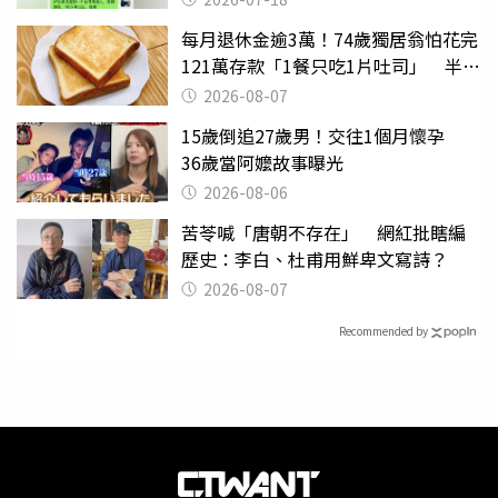
每月退休金逾3萬！74歲獨居翁怕花完
121萬存款「1餐只吃1片吐司」 半年
後暴瘦嚇壞女兒
2026-08-07
15歲倒追27歲男！交往1個月懷孕
36歲當阿嬤故事曝光
2026-08-06
苦苓喊「唐朝不存在」 網紅批瞎編
歷史：李白、杜甫用鮮卑文寫詩？
2026-08-07
Recommended by