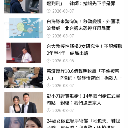
遭判刑」 律師：搶錢先下手是罪
2026-08-07
白海豚來勢洶洶！移動變慢、外圍環
流發威 北台週末恐迎狂風暴雨
2026-08-07
台大教授性騷擾2女研究生！不服解聘
2年爭4年 結局出爐
2026-08-05
慈濟遭詐10.6億聲明挨轟「不像被害
人」 P律師、吳靜怡齊問：捐款人有
權知道真相
2026-08-07
彭小刀證實離婚！14年豪門婚正式畫
句點 親曝：我們還是家人
2026-08-07
24歲女做正顎手術變「地包天」鞋拔
子臉 醫竟喊：我喜歡，比較洋氣