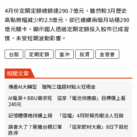
4月份定期定額總額達290.7億元，雖然較3月歷史
高點微幅減少約2.5億元，卻已連續兩個月站穩290
億元關卡，顯示國人透過定期定額投入股市已成習
慣，未受短期波動影響。
台股
定期定額
當沖
投資
金管會
相關文章
傳產AI大轉型 玻陶三雄題材點火狂吸金
AI電源＋BBU需求旺 這家「電池供應廠」目標價上看
240元
記憶體價格持續上揚 「這檔」4月財報亮眼法人狂敲
誤會大了？剛獲台積訂單 「這家鈀材大廠」8日下殺近
跌停