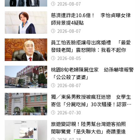
2026-08-07
慈濟遭詐走10.6億！ 李怡貞曝女律
師背景提4疑點
2026-08-07
員工怕丟臉拒讓母出席婚禮 「最愛
發錢老闆」震怒開除：我看不起你
2026-08-05
桃園8旬老婦陳屍住家 幼孫嚇壞報警
「公公殺了婆婆」
2026-08-07
獨／東吳男教授被瘋狂迷戀 女學生
寄信「分屍吃掉」30次騷擾！認罪免
關
2026-07-30
旅遊變認親！陸男幫台灣遊客拍照
閒聊驚覺「是失聯大伯」奇蹟重逢
2026-07-18