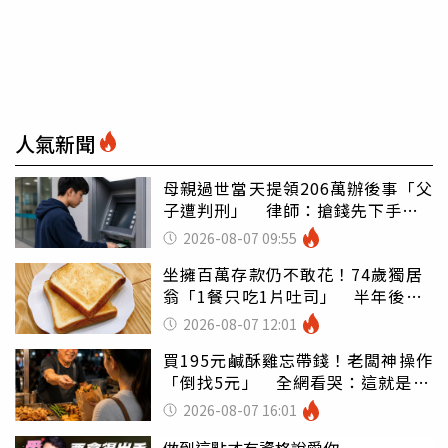
人氣新聞
母親過世當天提領206萬辦後事「父
子遭判刑」 律師：搶錢先下手是
罪
2026-08-07 09:55
坐擁百萬存款仍不敢花！74歲獨居
翁「1餐只吃1片吐司」 半年後暴
瘦嚇壞女兒
2026-08-07 12:01
買195元鹹酥雞忘帶錢！老闆神操作
「倒找5元」 全網看哭：這就是台
灣
2026-08-07 16:01
做到這點才有資格說愛你