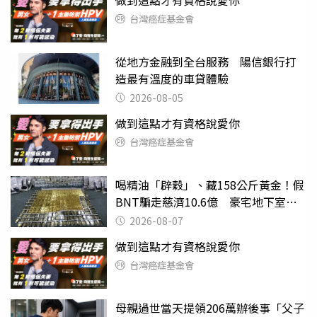
台灣癌症基金會
從地方金融到全台服務 陽信銀行打
造最有溫度的車貸體驗
2026-08-05
做到這點才有資格說愛你
台灣癌症基金會
喝精油「辟穀」、藏158公斤黃金！假
BNT騙走慈濟10.6億 豪宅地下室竟
挖出乾鮑金庫
2026-08-07
做到這點才有資格說愛你
台灣癌症基金會
母親過世當天提領206萬辦後事「父子