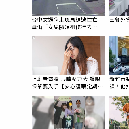
台中女遛狗走斑馬線遭撞亡！
三餐外
母慟「女兒隨媽祖修行去
了」 駕駛過失致死判9月
PR
上班看電腦 眼睛壓力大 護眼
新竹音
保單要入手【安心護眼定期眼
課！他
睛險】
駁：閉
PR