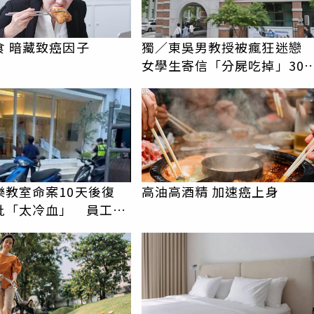
食 暗藏致癌因子
獨／東吳男教授被瘋狂迷
女學生寄信「分屍吃掉」30
騷擾！認罪免關
PR
樂教室命案10天後復
高油高酒精 加速癌上身
批「太冷血」 員工怒
上嘴