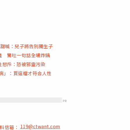
 甜喊：兒子將告別獨生子
隆 驚吐一句話全場炸鍋
社怒斥：恐被邪靈污染
弊病」：買這檔才符合人性
業
PR
119@ctwant.com
爆料信箱：