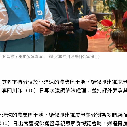
土地爭議，重申依法處理。（圖／李四川競選辦公室提供）
，其名下持分位於小琉球的農業區土地，疑似興建鐵皮
李四川昨（10）日再次強調依法處理，並批評外界拿
小琉球的農業區土地，疑似興建鐵皮屋並分割為多間店
10）日出席慶祝佛誕暨母親節素食博覽會時，媒體再