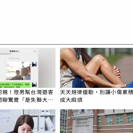
PR
認親！陸男幫台灣遊客
天天規律運動，別讓小傷累
閒聊驚覺「是失聯大
成大麻煩
蹟重逢