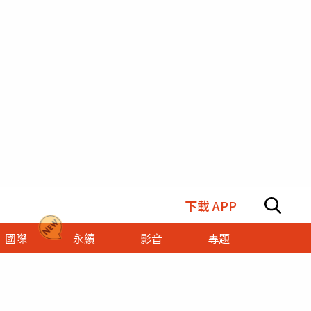
下載 APP
國際
永續
影音
專題