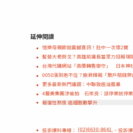
延伸閱讀
愷樂母親節拋震撼喜訊！肚中一次懷2寶
藍營大老倒戈？高雄前議長當眾力挺賴瑞
台灣代購網站「高價轉售御守」 日本神
0050漲到抱不住？施昇輝揭「散戶賠錢
更多最新熱門議題：中聯致癌油風暴
4醫美集團涉偷拍 石崇良：該停業就停
報復性熬夜 癌細胞數攀升
(02)6630-8641
投訴爆料專線：
、投訴