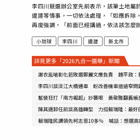
李四川競選辦公室先前表示，該筆土地屬
違建等情事，一切依法處理，「如應拆除
再度強調，「前面已經講過，依法該怎麼
小琉球
李四川
違建
新北市
詳見更多「2026九合一選舉」新聞
謝衣鳯嗆彰化若敗選鄭麗文應負責 魏平政：
李四川談淡江大橋通車 盼改善機車道過窄問
藍營狂打「南方崛起」抄襲哏 黃敬雅翻舊帳
陳其邁卸任前談高雄轉型 力挺賴瑞隆：最好
賴瑞隆民調領先柯志恩10多％ 喊話：想選