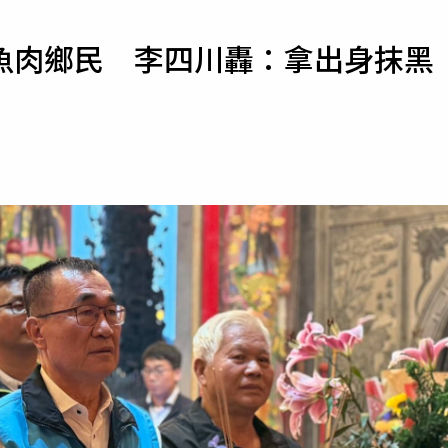
寵物
魚肉鄉民 李四川轟：拿出身抹黑
運勢
運動
梅酒