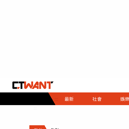
社會首頁
娛樂首頁
財經首頁
政
:::
最新
社會
娛
時事
即時
熱線
:::
直擊
大條
人物
調查
專題
３Ｃ