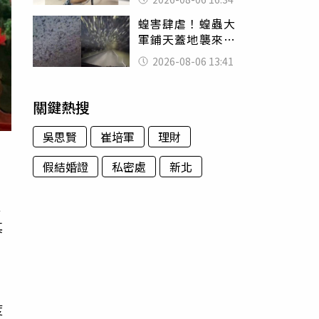
暴力男」離譜紀錄
蝗害肆虐！蝗蟲大
曝光
軍鋪天蓋地襲來宛
如末日 網驚：聖
2026-08-06 13:41
經十災
關鍵熱搜
吳思賢
崔培軍
理財
假結婚證
私密處
新北
屋
其
面
度