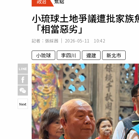
政治
焦點
人物
汽車
小琉球土地爭議遭批家族
專欄
「相當惡劣」
房產新勢力
記者：
張綵茜
2026-05-11 10:42
小琉球
李四川
違建
新北市
Next