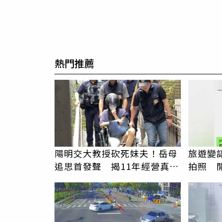
熱門推薦
陽明交大教授砍死妹夫！岳母
旅遊變
追思首發聲 揭11年經營真相
拍照 
駁「爭產」
伯」奇
PR