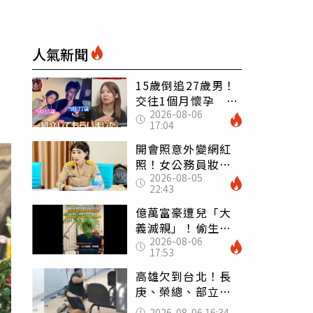
人氣新聞
15歲倒追27歲男！
交往1個月懷孕 36
2026-08-06
歲當阿嬤故事曝光
17:04
開會照意外變網紅
照！女公務員妝容
2026-08-05
掀2千則留言 本人
22:43
怒嗆：化妝有錯嗎
億萬富豪遭兒「大
義滅親」！偷生子
2026-08-06
怕曝光 竟盜鄰居
17:53
身份辦假證落戶
高雄欠到台北！長
庚、榮總、部立醫
院都受害 「醫療
2026-08-06 16:34