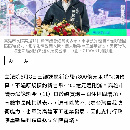
高雄市長陳其邁11日於市議會總質詢表示，軍購預算遭刪不僅影響國
防防衛能力，也牽動高雄無人機、無人艇等軍工產業發展，支持行政
院重新編列預算送立法院審議。（圖／CTWANT攝影組）
A+
A-
立法院5月8日三讀通過新台幣7800億元軍購特別預
算，不過原規模約新台幣4700億元遭刪減。高雄市
議員湯詠瑜今（11）日於總質詢中關注相關議題，
高雄市長陳其邁表示，遭刪除的不只是台灣自我防
衛能力，也牽動高雄軍工產業發展，因此支持行政
院重新編列預算送立法院審議。