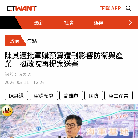
跳至主要內容區塊
下載 APP
最新
社會
娛樂
財經
政治
焦點
陳其邁批軍購預算遭刪影響防衛與產
業 挺政院再提案送審
記者：
陳昱丞
2026-05-11 13:26
陳其邁
軍購預算
高雄市
國防
軍工產業