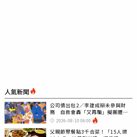
人氣新聞
公司債出包2／李建成辯未參與財
務 自救會轟「又再騙」擬團體訴
訟
2026-08-10 06:00
父親節聚餐點3千合菜！「15人擠