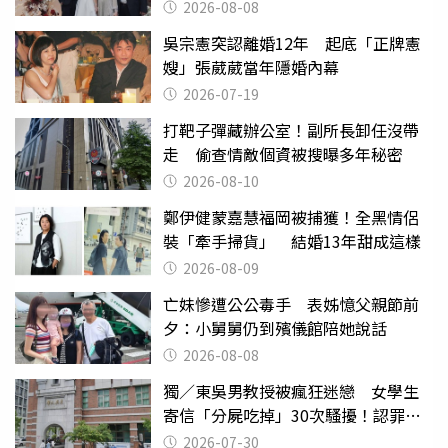
2026-08-08
吳宗憲突認離婚12年 起底「正牌憲
嫂」張葳葳當年隱婚內幕
2026-07-19
打靶子彈藏辦公室！副所長卸任沒帶
走 偷查情敵個資被搜曝多年秘密
2026-08-10
鄭伊健蒙嘉慧福岡被捕獲！全黑情侶
裝「牽手掃貨」 結婚13年甜成這樣
2026-08-09
亡妹慘遭公公毒手 表姊憶父親節前
夕：小舅舅仍到殯儀館陪她說話
2026-08-08
獨／東吳男教授被瘋狂迷戀 女學生
寄信「分屍吃掉」30次騷擾！認罪免
關
2026-07-30