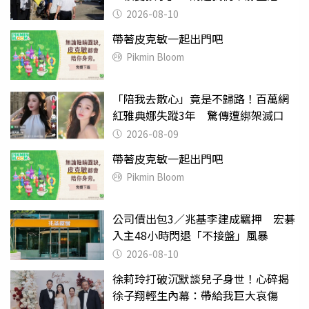
2026-08-10
帶著皮克敏一起出門吧
Pikmin Bloom
「陪我去散心」竟是不歸路！百萬網
紅雅典娜失蹤3年 驚傳遭綁架滅口
2026-08-09
帶著皮克敏一起出門吧
Pikmin Bloom
公司債出包3／兆基李建成羈押 宏碁
入主48小時閃退「不接盤」風暴
2026-08-10
徐莉玲打破沉默談兒子身世！心碎揭
徐子翔輕生內幕：帶給我巨大哀傷