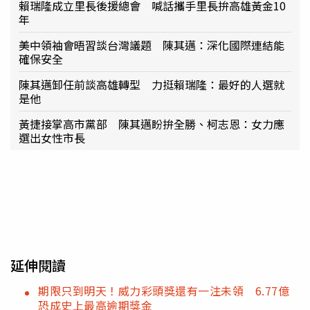
賴瑞隆成立里長後援總會 喊話攜手里長拚高雄黃金10
年
美中領袖會晤習談台灣議題 陳其邁：深化國際連結能
確保安全
陳其邁卸任前談高雄轉型 力挺賴瑞隆：最好的人選就
是他
黃捷接掌高市黨部 陳其邁盼拚全勝、柯志恩：女力應
選出女性市長
延伸閱讀
期限只到明天！威力彩頭獎還有一注未領 6.77億
恐成史上最高逾期獎金