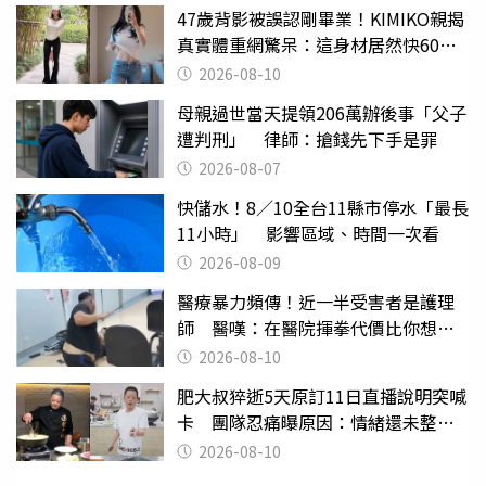
47歲背影被誤認剛畢業！KIMIKO親揭
真實體重網驚呆：這身材居然快60公
斤？
2026-08-10
母親過世當天提領206萬辦後事「父子
遭判刑」 律師：搶錢先下手是罪
2026-08-07
快儲水！8／10全台11縣市停水「最長
11小時」 影響區域、時間一次看
2026-08-09
醫療暴力頻傳！近一半受害者是護理
師 醫嘆：在醫院揮拳代價比你想像
的還要大
2026-08-10
肥大叔猝逝5天原訂11日直播說明突喊
卡 團隊忍痛曝原因：情緒還未整理
好
2026-08-10