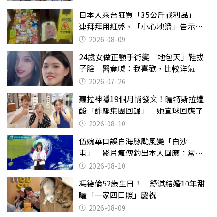
日本人來台狂買「35公斤戰利品」
連拜拜用紅盤、「小心地滑」告示牌
也帶回家
2026-08-09
24歲女做正顎手術變「地包天」鞋拔
子臉 醫竟喊：我喜歡，比較洋氣
2026-07-26
蘿拉神隱19個月悄發文！曬特斯拉遭
酸「詐騙集團回歸」 她直球回應了
2026-08-10
伍婉華口誤白海豚颱風變「白沙
屯」 影片瘋傳釣出本人回應：當下
懊惱到現在
2026-08-10
馮德倫52歲生日！ 舒淇結婚10年甜
曬「一家四口照」慶祝
2026-08-09