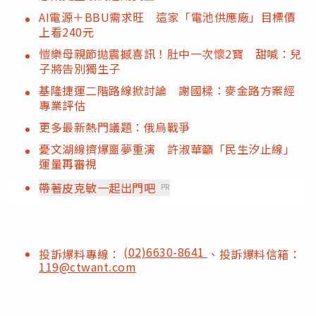
AI電源＋BBU需求旺 這家「電池供應廠」目標價
上看240元
愷樂母親節拋震撼喜訊！肚中一次懷2寶 甜喊：兒
子將告別獨生子
基隆捷運二階路線掀討論 謝國樑：麥金路方案經
專業評估
更多最新熱門議題：俄烏戰爭
憂文湖線擠爆噩夢重演 許淑華籲「民生汐止線」
運量再審視
帶著皮克敏一起出門吧
PR
(02)6630-8641
投訴爆料專線：
、投訴爆料信箱：
119@ctwant.com