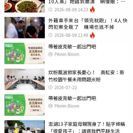
10人桌」她餓到崩潰 網傻眼：讓
店家看笑話
2026-08-09 14:23
外籍車手來台「領完就跑」！4人快
閃犯案全栽了 機場也逃不掉
2026-08-09 11:49
帶著皮克敏一起出門吧
Pikmin Bloom
炊粉風波掀家長憂心！ 高虹安：新
竹校園午餐未用問題米粉
2026-07-22
帶著皮克敏一起出門吧
Pikmin Bloom
澎湖13子家庭母親現身了！貼字條稱
「很愛孩子」：請還我們平靜生活