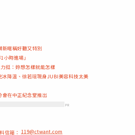
讚新暱稱好聽又特別
早1小時進場」
氣力挺：妳想怎樣就能怎樣
A吃冰降溫、徐若瑄現身JUBI美容科技太美
分會在中正紀念堂推出
PR
119@ctwant.com
爆料信箱：