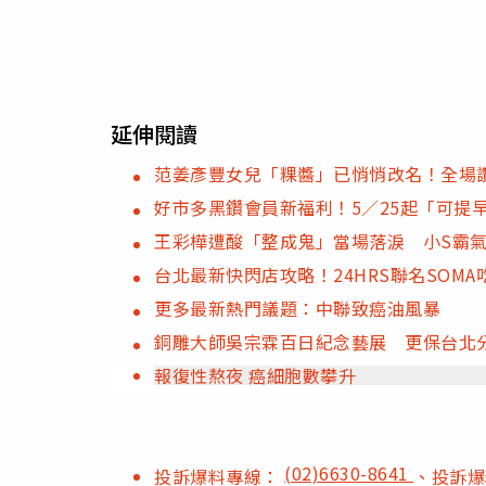
延伸閱讀
范姜彥豐女兒「粿醬」已悄悄改名！全場
好市多黑鑽會員新福利！5／25起「可提
王彩樺遭酸「整成鬼」當場落淚 小S霸
台北最新快閃店攻略！24HRS聯名SOM
更多最新熱門議題：中聯致癌油風暴
銅雕大師吳宗霖百日紀念藝展 更保台北
報復性熬夜 癌細胞數攀升
(02)6630-8641
投訴爆料專線：
、投訴