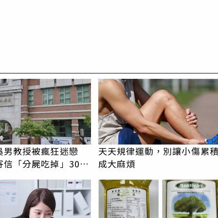
PR
吳男教授被瘋狂迷戀
天天規律運動，別讓小傷累
寄信「分屍吃掉」30次
成大麻煩
認罪免關