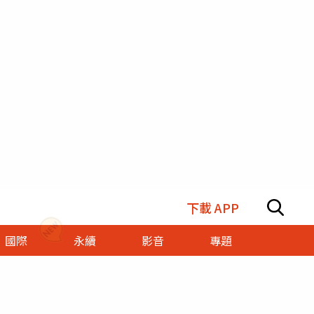
下載 APP
國際
永續
影音
專題