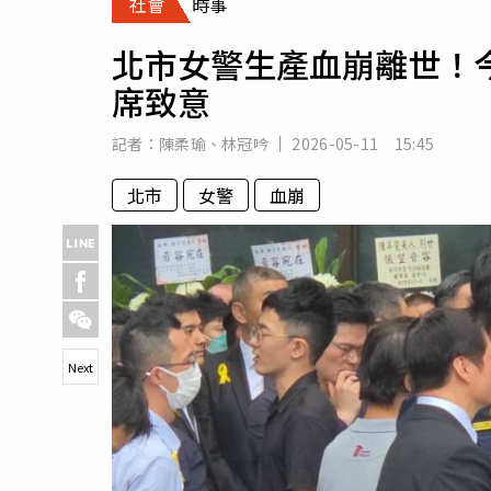
社會
時事
人物
汽車
北市女警生產血崩離世！
專欄
席致意
房產新勢力
記者：
陳柔瑜
、
林冠吟
2026-05-11 15:45
北市
女警
血崩
Next