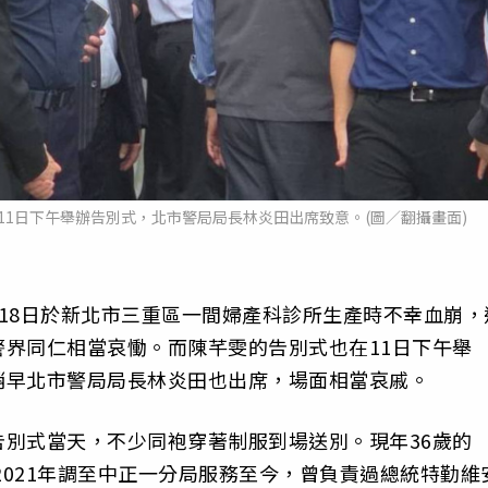
1日下午舉辦告別式，北市警局局長林炎田出席致意。(圖／翻攝畫面)
18日於新北市三重區一間婦產科診所生產時不幸血崩，
界同仁相當哀慟。而陳芊雯的告別式也在11日下午舉
稍早北市警局局長林炎田也出席，場面相當哀戚。
別式當天，不少同袍穿著制服到場送別。現年36歲的
2021年調至中正一分局服務至今，曾負責過總統特勤維