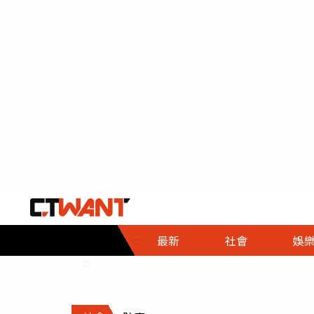
社會首頁
娛樂首頁
財經首頁
政
:::
最新
社會
娛
時事
即時
熱線
:::
直擊
大條
人物
調查
專題
３Ｃ