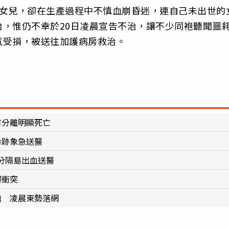
下女兒，卻在生產過程中不慎血崩昏迷，連自己未出世的
，惟仍不幸於20日凌晨宣告不治，讓不少同袍聽聞噩
氧受損，被送往加護病房救治。
首分離明顯死亡
命跡象急送醫
分隔島出血送醫
爆衝突
槍 凌晨東勢落網