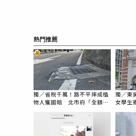
熱門推薦
獨／省稅千萬！路不平摔成植
獨／東
物人獲國賠 北市府「全額轉
女學生
嫁」養護商
騷擾！
PR