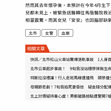
然而其去年懷孕後，本預計在今年4月生
兒都未見上，被緊急送醫轉往馬偕醫院救治
相當震驚。而其女兒「安安」也因腦部缺
北市
女警
血崩
相關文章
快訊／北市松山火車站驚傳落軌事故 1人身
北市公車起步事故！ 9旬翁沒站穩慘摔無生
特斯拉沒禮讓！行人走斑馬線遭撞飛 頭慘撞
母親節悲劇！7旬翁掐死妻昏迷 疑金錢分配
北上討債疑持毒心虛！男衝破路檢點遭警開7