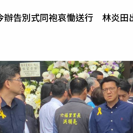
寵物
今辦告別式同袍哀慟送行 林炎田
運勢
運動
梅酒