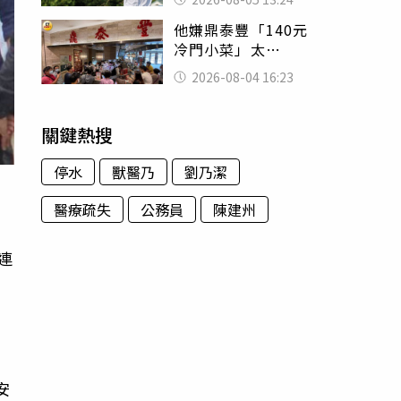
已不在身邊」他淚
他嫌鼎泰豐「140元
喊：無法想像
冷門小菜」太
貴！ 老饕卻狂推
2026-08-04 16:23
神調味：自己做不
出來
關鍵熱搜
停水
獸醫乃
劉乃潔
醫療疏失
公務員
陳建州
連
安