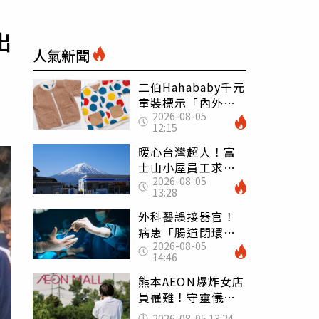
出
人氣新聞
二伯Hahababy千元
童裝標示「內外層
2026-08-05
皆純棉」 SGS檢
12:15
測證明：內裡100%
聚酯纖維
暖心台灣超人！富
士山小屋員工求助
2026-08-05
「想活下去」 山
13:28
友狂背物資上山：
台灣真的是寶島
外科醫誤接器官！
病患「腸道閉環」
2026-08-05
無法排便險死 同
14:46
行看傻：糟糕至極
熊本AEON爆炸女店
員罹難！守靈儀式
擺純白婚紗 「妻
2026-08-05 13:24