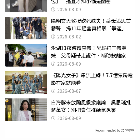
包」 追查才知小偷是閨密
2026-08-09
陽明交大教授砍死妹夫！岳母追思首
發聲 揭11年經營真相駁「爭產」
2026-08-02
澎湖13孩傳遭棄養！兄姊打工養弟
妹 父母疑帶走證件、補助款離家
2026-08-09
《陽光女子》串流上線！7.7億票房電
影在家就能看
2026-08-07
白海豚未放颱風假掀議論 吳思瑤批
蔣萬安：別把責任推給氣象署
2026-08-09
Recommended by