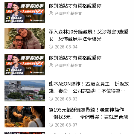
做到這點才有資格說愛你
台灣癌症基金會
深入森林10分鐘藏屍！父涉殺害9歲愛
女 恐怖藏屍手法全曝光
2026-08-04
做到這點才有資格說愛你
台灣癌症基金會
熊本AEON爆炸！22歲女員工「折返放
錢」喪命 公司認誤判：不值得拿命
換
2026-08-03
買195元鹹酥雞忘帶錢！老闆神操作
「倒找5元」 全網看哭：這就是台灣
2026-08-07