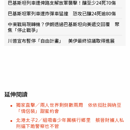
巴基斯坦列車遭俾路支解放軍襲擊！釀至少24死70傷
巴基斯坦軍列車遭炸彈車猛撞 恐攻已釀24死逾80傷
中東戰局現轉機？伊朗透過巴基斯坦向美遞交回覆 聚
焦「停止戰爭」
川普宣布暫停「自由計畫」 美伊最終協議取得進展
延伸閱讀
獨家直擊／兩人世界剩倒數兩周 依依挺肚與納豆
「情侶裝」甜蜜約會
北港太子2／組吸毒少年團橫行鄉里 蔡晉財擄人私
刑逼下跪警察也不管