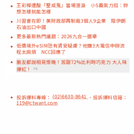
王彩樺遭酸「整成鬼」當場落淚 小S霸氣力挺：妳
想怎樣就能怎樣
川習會在即！美財政部再制裁3個人9企業 阻伊朗
石油出口中國
更多最新熱門議題：2026九合一選舉
低價境外eSIM恐有資安疑慮？他嫌3大電信申辦流
程太麻煩 NCC回應了
脆友都說相見恨晚！苦甜72%比利時巧克力 大人味
爆紅！
PR
(02)6630-8641
投訴爆料專線：
、投訴爆料信箱：
119@ctwant.com