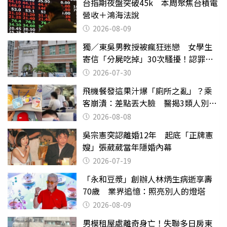
台指期夜盤突破45k 本周聚焦台積電
營收＋鴻海法說
2026-08-09
獨／東吳男教授被瘋狂迷戀 女學生
寄信「分屍吃掉」30次騷擾！認罪免
關
2026-07-30
飛機餐發這果汁爆「廁所之亂」？乘
客崩潰：差點丟大臉 醫揭3類人別亂
喝
2026-08-08
吳宗憲突認離婚12年 起底「正牌憲
嫂」張葳葳當年隱婚內幕
2026-07-19
「永和豆漿」創辦人林炳生病逝享壽
70歲 業界追憶：照亮別人的燈塔
2026-08-09
男模租屋處離奇身亡！失聯多日房東