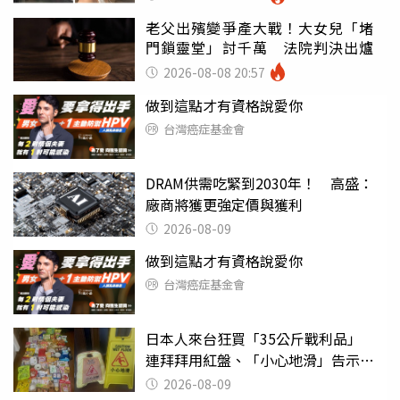
老父出殯變爭產大戰！大女兒「堵
門鎖靈堂」討千萬 法院判決出爐
2026-08-08 20:57
做到這點才有資格說愛你
台灣癌症基金會
DRAM供需吃緊到2030年！ 高盛：
廠商將獲更強定價與獲利
2026-08-09
做到這點才有資格說愛你
台灣癌症基金會
日本人來台狂買「35公斤戰利品」
連拜拜用紅盤、「小心地滑」告示牌
也帶回家
2026-08-09