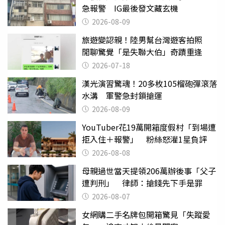
急報警 IG最後發文藏玄機
2026-08-09
旅遊變認親！陸男幫台灣遊客拍照
閒聊驚覺「是失聯大伯」奇蹟重逢
2026-07-18
漢光演習驚魂！20多枚105榴砲彈滾落
水溝 軍警急封鎖搶運
2026-08-09
YouTuber花19萬開箱度假村「到場遭
拒入住＋報警」 粉絲怒灌1星負評
2026-08-08
母親過世當天提領206萬辦後事「父子
遭判刑」 律師：搶錢先下手是罪
2026-08-07
女網購二手名牌包開箱驚見「失蹤愛