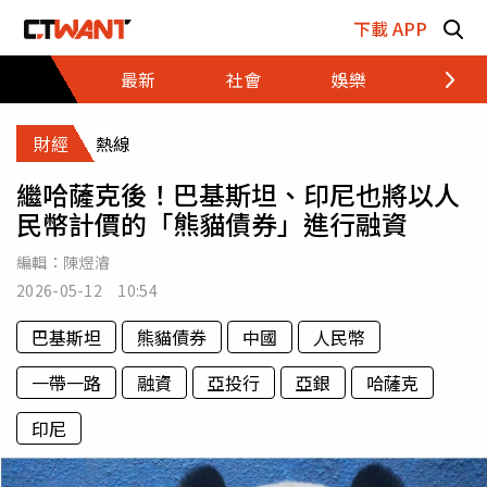
跳至主要內容區塊
下載 APP
最新
社會
娛樂
財經
財經
熱線
繼哈薩克後！巴基斯坦、印尼也將以人
民幣計價的「熊貓債券」進行融資
編輯：
陳煜濬
2026-05-12 10:54
巴基斯坦
熊貓債券
中國
人民幣
一帶一路
融資
亞投行
亞銀
哈薩克
印尼