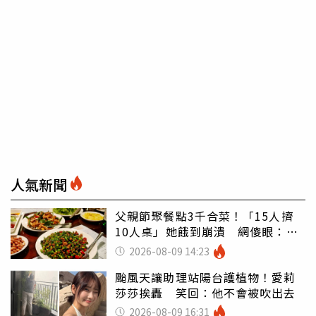
人氣新聞
父親節聚餐點3千合菜！「15人擠
10人桌」她餓到崩潰 網傻眼：讓
店家看笑話
2026-08-09 14:23
颱風天讓助理站陽台護植物！愛莉
莎莎挨轟 笑回：他不會被吹出去
2026-08-09 16:31