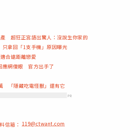
房產 超狂正宮語出驚人：沒說生你家的
 只拿回「1支手機」原因曝光
不適合遠距離戀愛
回應網傻眼 官方出手了
萬 「隱藏吃電怪獸」還有它
PR
119@ctwant.com
爆料信箱：