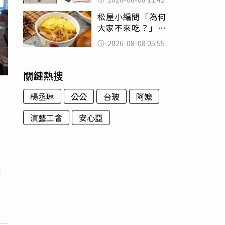
188萬付現購買
松屋小編問「為何
大家不來吃？」
一票人點出3大問
2026-08-08 05:55
題：滿手好牌打到
爛
關鍵熱搜
楊丞琳
公公
台玻
阿嬤
演藝工會
安心亞
或
韓
地