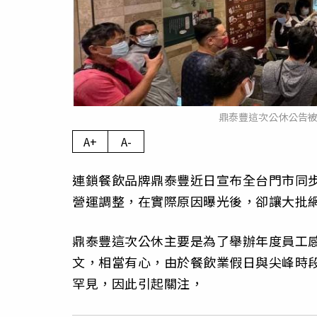
鼎泰豐這次公休公告被
A+
A-
連鎖餐飲品牌鼎泰豐近日宣布全台門市同
營運調整，在實際原因曝光後，卻讓大批
鼎泰豐這次公休主要是為了舉辦年度員工
文，相當有心，由於餐飲業假日與尖峰時
罕見，因此引起關注，