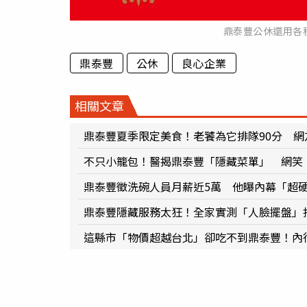
鼎泰豐公休還用各
鼎泰豐
公休
良心企業
相關文章
鼎泰豐夏季限定美食！老饕為它排隊90分 
不只小籠包！醫揭鼎泰豐「隱藏菜單」 網笑
鼎泰豐徵洗碗人員月薪近5萬 他曝內幕「超
鼎泰豐隱藏服務太狂！全家實測「人臉擺盤」
這縣市「物價超越台北」卻吃不到鼎泰豐！內