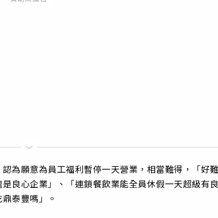
，認為願意為員工福利暫停一天營業，相當難得，「好
愧是良心企業」、「連鎖餐飲業能全員休假一天超級有
吃鼎泰豐嗎」。