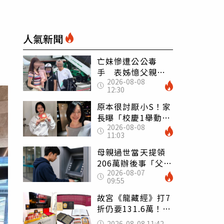
人氣新聞
亡妹慘遭公公毒
手 表姊憶父親節
2026-08-08
前夕：小舅舅仍到
12:30
殯儀館陪她說話
原本很討厭小S！家
長曝「校慶1舉動」
2026-08-08
讓她徹底改觀 網
11:03
友洗版認證
母親過世當天提領
206萬辦後事「父子
2026-08-07
遭判刑」 律師：
09:55
搶錢先下手是罪
故宮《龍藏經》打7
折仍要131.6萬！
店員曝：有人原價
2026-08-08 11:42