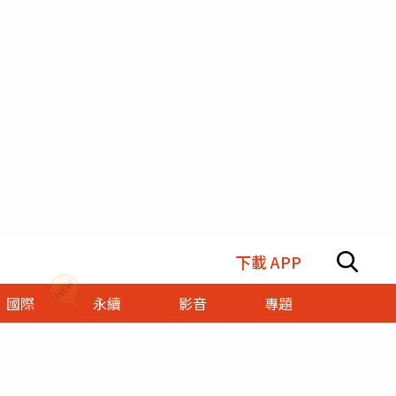
下載 APP
國際
永續
影音
專題