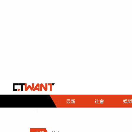
社會首頁
娛樂首頁
財經首頁
政
:::
最新
社會
娛
時事
即時
熱線
:::
直擊
大條
人物
調查
專題
３Ｃ