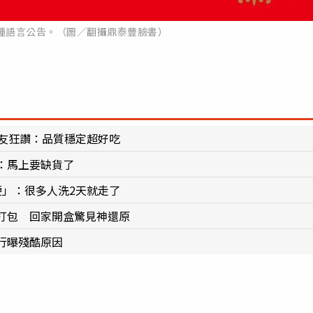
種語言公告。（圖／翻攝鼎泰豐臉書）
網友狂讚：品質穩定超好吃
：馬上要缺貨了
硬」：很多人洗2天就走了
打包 回家開盒驚見神還原
行曝殘酷原因