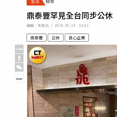
生活
綜合
人物
汽車
鼎泰豐罕見全台同步公休
專欄
房產新勢力
編輯：
朱凱弘
2026-05-14 10:42
鼎泰豐
公休
良心企業
Next