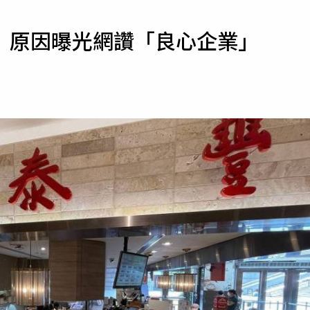
寵物
 原因曝光網讚「良心企業」
運勢
運動
梅酒