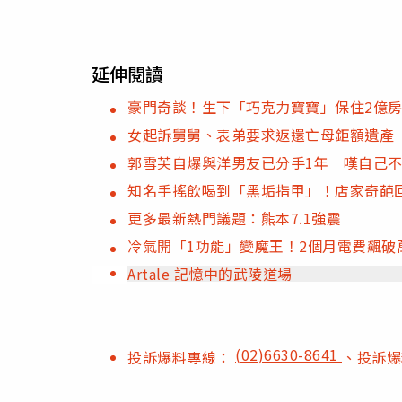
延伸閱讀
豪門奇談！生下「巧克力寶寶」保住2億
女起訴舅舅、表弟要求返還亡母鉅額遺產
郭雪芙自爆與洋男友已分手1年 嘆自己
知名手搖飲喝到「黑垢指甲」！店家奇葩
更多最新熱門議題：熊本7.1強震
冷氣開「1功能」變魔王！2個月電費飆破
Artale 記憶中的武陵道場
(02)6630-8641
投訴爆料專線：
、投訴