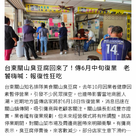
深層洗浸去除細菌與農藥殘留，且全程不加一滴水，濃縮整
鼎泰豐自2017年起每年會有3天
公休
，分別為農曆除夕、大
顆水果的營養精華。作為青埔商圈第一座國際蔬食餐酒館
年初一加年度感恩餐會，不少民眾也指出，由於餐飲業長期
（Botanical & Vino），「186蔬食餐酒館」將飲食昇華為身
面臨高工時與人力壓力，企業若願意投入資源照顧員工，不
心靈的療癒旅程。當夜幕低垂，賓客可於通透窗景前，輕酌
僅能提升向心力，也有助於維持品牌形象與服務品質。鼎泰
以香草、果物特調的無酒精調飲（Mocktail），或是精選的
豐
公休
還用各種語言公告。（圖／翻攝鼎泰豐臉書）
低酒精（Low-Alcohol）與葡萄酒，享受微醺的放鬆時光。
堅持純天然原型食物、不添加化學成分、不使用加工素料。
嚴選台灣有機猴頭菇、頂級松露醬等高貴食材，運用東西合
璧、世界風料理手法呈現精緻餐點。（圖片提供／中悦
台東關山臭豆腐回來了！傳6月中旬復業 老
ITC）高端環保科技導入 實踐零廢棄循環經濟實踐ESG循環
饕嗨喊：報復性狂吃
經濟，「186蔬食餐酒館」不僅透過純植物飲食呼應國際減
碳倡議（每人一日蔬食即可減碳2.4-3公斤），更於營運端
台東關山知名排隊美食關山臭豆腐，去年10月因業者健康因
導入高端環保科技。採用MIT台灣精品智慧乾燥廚餘機，將
素暫停營業，引發不少民眾撲空，也連帶影響當地商圈人
店內的邊角料與剩食進行105°C高溫殺菌與熟成烘乾，轉化
潮。近期地方盛傳店家將於6月18日恢復營業，消息迅速在
為肥沃的「淨萃生機土」，再無償回饋大自然，滋養更多花
關山鎮傳開，吸引攤商與老顧客關注。關山鎮長彭成豐亦證
木蔬菜生長，落實「零廢棄、從產地到餐桌再回歸大自然」
實，業者確有復業規劃，但未來經營模式將有所調整。該店
的善循環。在6月4日的開幕活動上，186蔬食餐酒館主廚團
停業期間，對關山菜市場及周邊商圈帶來明顯衝擊。有攤商
隊帶領多位貴賓們以舉杯取代傳統剪綵，呼應品牌與環境共
表示，臭豆腐停賣後，來客數減少，部分店家生意下滑約2