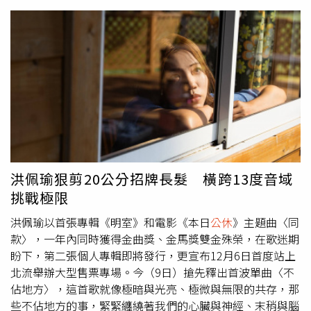
營業。而台北知名伴手禮店「佳德鳳梨酥」亦感受到強勁買
氣。店長表示，針對中秋需求，鳳梨酥的備貨量已提升約兩
成，並加聘工讀人力協助出貨。由於訂單湧入，截至9月底
的預購量已經「全數額滿」，店家決定中秋節前不安排休
假，預計節後將安排八天
公休
。然而人潮持續湧現，佳德於
9月14日下午4時緊急公告，自9月15日起針對原味鳳梨酥實
施限購政策，每人限購5盒，無論規格為何。其餘產品則依
現場庫存供應，售完為止。業者強調，工廠已加派人手，希
望儘速恢復正常供應，盡力滿足市場需求。根據佳德說明，
原味鳳梨酥多數日期訂單已告額滿，僅10月2日至10月5日
尚有少量可供應；「鳳黃酥」目前已無法預訂；「紅豆蛋黃
洪佩瑜狠剪20公分招牌長髮 橫跨13度音域
酥」及「棗泥蛋黃酥」仍可下單；「純綠豆椪」、「蛋黃綠
挑戰極限
豆椪」、「魯肉綠豆椪」也維持正常訂購狀態；其他如「牛
軋糖」及「沙其馬」等產品則有穩定庫存。
洪佩瑜以首張專輯《明室》和電影《本日
公休
》主題曲〈同
款〉，一年內同時獲得金曲獎、金馬獎雙金殊榮，在歌迷期
盼下，第二張個人專輯即將發行，更宣布12月6日首度站上
北流舉辦大型售票專場。今（9日）搶先釋出首波單曲〈不
佔地方〉，這首歌就像極暗與光亮、極微與無限的共存，那
些不佔地方的事，緊緊纏繞著我們的心臟與神經、末稍與腦