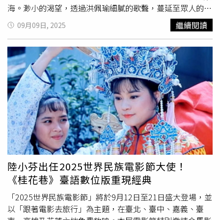
海。渺小的渴望，透過洪佩瑜細膩的歌聲，蔓延至眾人的心
房。〈不佔地方〉在詮釋上極具難度，洪佩瑜得橫跨多達13
繼續閱讀
09月09日, 2025
度音域，挑戰在最高與最低的音域之間來回，「每次唱到最
後一次副歌之前，要從很低的音域，立刻唱回高音的段
落。」她坦言這是整首歌最難唱的部分，從壓抑到全然釋
放，往內心層層推進，探索明明「不佔地方」，卻難以逃
避、忽視的存在。製作人陳建騏在製作過程中，幾度陷入這
首歌所蘊含的深邃情感，「聽了好幾次，還是有被某些歌詞
打到的感覺。」洪佩瑜剪掉20公分的長髮並漂染。（圖／何
樂音樂提供）二專的音樂樣貌逐一揭曉，洪佩瑜在造型也有
全新突破，直接剪掉招牌長髮足足有20公分，她笑說：「原
本就是短髮愛好者，在準備專輯的過程也強烈感受到了『變
動」』的狀態，跟團隊的大家討論過後，覺得有個別於之前
大家常看到的模樣也是很符合這個作品的，沒有想太多就把
陸小芬出任2025世界民族電影節大使！
留了一段時間的頭髮剪掉啦！」不僅「變髮」，還加碼「變
《桂花巷》臺語數位版重現經典
色」，漂染了一頭淺咖啡髮色，她這麼形容：「活了34年在
短短的一、兩個月內對頭髮做了有點激烈的事，雖然對頭皮
「2025世界民族電影節」將於9月12日至21日盛大登場，並
跟頭髮很抱歉，但也因此體驗到過去從來沒有的感受，接下
以「跟著電影去旅行」為主題，在臺北、臺中、嘉義、臺