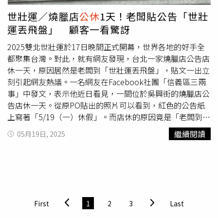
月球則同時蘊涵著正、負片的呈現，在不同角度的觀賞中，
世壯運／燒臘店
公休
1天！老闆貼公告「世壯
探索出各種可能。2025台北電影節將於6月20日至7月5日在
運丟飛盤」 顧客一看驚訝
臺北市中山堂、信義威秀影城、光點華山電影館舉辦。
2025雙北世壯運於17日晚間正式開幕，世界各地的好手全
都聚集台灣。對此，就有網友發現，台北一家燒臘店公告店
休一天，原因居然是老闆到「世壯運丟飛盤」，貼文一出立
刻引起網友熱議。一名網友在Facebook社團「信義區三兩
事」中發文，表示他近日看見，一間位於吳興街的燒臘店公
告店休一天。從原PO貼出的照片可以看到，紅色的公告紙
上寫著「5/19（一）休假」。而店休的原因竟是「老闆到世
壯運丟飛盤」，讓他看了直呼「老闆加油！」貼文一出立刻
繼續閱讀
05月19日, 2025
引發網友討論，紛紛留言表示「老闆加油！為台灣爭光」、
「老闆很厲害！老闆都用飛的在抓飛盤喔！」、「老闆平常
應該是用餐盤練習！」、「老闆加油，週二再吃！為國爭
光」、「這家很好吃，老闆加油」。
First
1
2
3
Last