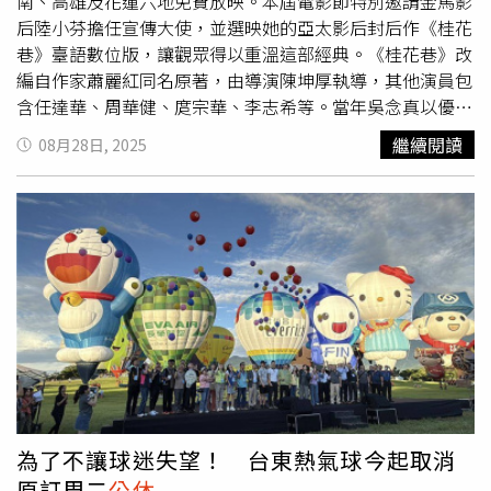
來就要來好好的養髮了！」單曲封面設計抓拍洪佩瑜與朋友
南、高雄及花蓮六地免費放映。本屆電影節特別邀請金馬影
自在探索四肢碰觸的瞬間，兩人手腳交錯的連結，像是推開
后陸小芬擔任宣傳大使，並選映她的亞太影后封后作《桂花
也是拉近，呈現了這首歌裡既開闊又保有距離的親密感。對
巷》臺語數位版，讓觀眾得以重溫這部經典。《桂花巷》改
於單曲封面選擇不露臉，而是呈現歌者與另一人四肢碰觸的
編自作家蕭麗紅同名原著，由導演陳坤厚執導，其他演員包
畫面，她分享自身觀察：「意識到一種親暱，有時候並不是
含任達華、周華健、庹宗華、李志希等。當年吳念真以優雅
非得靠得很近才會顯現的。偶爾在路上看見老爺爺老奶奶牽
的臺語撰寫劇本，而片中庹宗華的臺語對白，更驚喜找來大
繼續閱讀
08月28日, 2025
著手散步時，我會瞬間理解那是親密的模樣，很多情感走到
導演侯孝賢配音。陸小芬在片中飾演一位命運坎坷的斷掌女
最後是再也不牽手的，但末梢是最纖細以及敏感的位置，能
子，以精湛演技詮釋角色內斂而強烈的情感，展現女性在壓
牽起的不僅僅是手，也是最純粹、不怕被打擾的勇氣。」
抑中尋求自由的過程。陸小芬在1983年以《看海的日子》
榮獲金馬影后，之後更以《桂花巷》與《晚春情事》兩度奪
得亞太影展影后。前年她以《本日
公休
》感動千萬觀眾，不
僅重返大銀幕，也再度入圍金馬獎。《桂花巷》導演陳坤厚
想拍出臺南大戶人家的故事。（圖／國家影視聽中心提供）
為了不讓球迷失望！ 台東熱氣球今起取消
原訂周二
公休