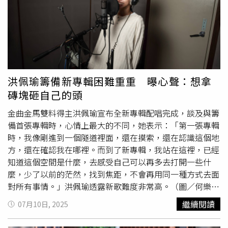
順的奶油，綿密細緻，並點綴專屬訂製果醬與品牌插牌，細
節滿溢法式風格。特別設計的互動抹面體驗，不僅為下午茶
增添樂趣，更完成一件「親手完成法式藝術品」，最後在搭
配上酸甜可口的草莓歐蕾，迷人滋味在嘴裡久難忘懷。（圖
／品牌提供）（圖／品牌提供）Repetto x 南美春室 餐點聯
名期間：2025年7月1日（二）至7月31日（四）扭蛋活動期
間：2025年7月1日（二）至7月31日（四）活動地點：台南
洪佩瑜籌備新專輯困難重重 曝心聲：想拿
市中西區忠義路一段2號5F（台南市美術館二館）週一
公
磚塊砸自己的頭
休
。跨界聯名：MARITHÉ+FRANҪOIS GIRBAUD x
CASETiFY，法式浪漫的鬆弛感時尚從法國紅到韓國，多位
金曲金馬雙料得主洪佩瑜宣布全新專輯配唱完成，談及與籌
明星包括高允貞、Jennie、IU 等都愛不釋手
備首張專輯時，心情上最大的不同，她表示：「第一張專輯
的 MARITHÉ+FRANҪOISGIRBAUD ，以經典丹寧與現代簡
時，我像剛進到一個隧道裡面，還在摸索，還在認識這個地
約設計完美融合，CASETiFY這次推出聯名系列，打造出兼
方，還在確認我在哪裡。而到了新專輯，我站在這裡，已經
具時尚美感與實用性的電子配件，為日常展現率性又優雅的
知道這個空間是什麼，去感受自己可以再多去打開一些什
鬆弛感時尚。（圖／品牌提供）全新
麼，少了以前的茫然，找到焦距，不會再用同一種方式去面
MARITHÉ+FRANҪOISGIRBAUD x CASETiFY 聯名系列，將
對所有事情。」洪佩瑜透露新歌難度非常高。（圖／何樂音
經典丹寧元素注入法式清新時尚中，精心策畫一場專屬於夏
樂提供）首張專輯《明室》洪佩瑜以自己為出發點，唱的大
繼續閱讀
07月10日, 2025
日的時尚盛宴。從懷舊的復古棒球標誌，再到簡約的現代線
多是自己的觀點，形同自我介紹，到了二專她透露關於歌曲
條設計，隨性而不失典雅的生活態度讓人愛不釋手。無論是
角色轉換過程中的艱難，「因為第二張專輯，團隊有一個共