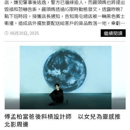
念，「我們會說『幹嘛去這樣遠？』『你自己要小心啊！』
店，嫌犯肇事後逃逸，警方已循線追人，而饅頭媽也將提出
『你剪到這麼辛苦幹嘛呢？』真的一模一樣」。李銘順說，
毀損和恐嚇告訴。饅頭媽透過IG限時動態發文，透露昨晚7
他們算是小康家庭，但因為父母養育4個小孩的花費大，媽
點下班時段，接獲店長通知，告知南屯總店被一輛黑色賓士
媽便開始無師自通的幫人剪髮，賺取生活費。他笑言，媽媽
衝撞，造成店外擺放要配送給客戶的貨品散落一地，幸虧人
其實沒有美髮相關經驗，一開始是在家門口幫小孩剪髮，經
員平安，貨物也已妥善處理，被波及的店面今天也
公休
一
繼續閱讀
06月20日, 2025
過的鄰居覺得不錯，便一傳十十傳百，幾乎周圍學校的小孩
天。對於是誰所為，饅頭媽坦言不願也不打算再多做揣測，
都來給媽媽剪髮，「以前80年代的劉文正髮型，我媽媽也會
只覺得滿心無奈與委屈，凌晨才收到恐嚇訊息，晚上店面就
剪，後來郭富城、劉德華的頭髮她都會剪，很厲害」。李銘
被撞，接連的狀況讓她心力交瘁。不過，她也堅強喊話，無
忠想起媽媽，忍不住哽咽。（圖／陳俊吉攝）他們4個小孩
論外在發生什麼，一定以最快的速度，將每一份品項完整送
是媽媽的招牌也是最好用的白老鼠，李銘忠笑說：「我有次
達，並感謝粉絲一路以來的體諒與支持，若有最新進度，也
被媽媽騙，要坐在那乖乖燙髮，我燙到一半覺得很緊、很
會第一時間報告。饅頭媽感到心力交瘁。（圖／翻攝自饅頭
痛，因為她不會捲、就在拉扯，我趁她不注意就把髮卷扯掉
媽IG）值得注意的是，昨天剛好是饅頭媽兒子的生日，她不
然後跑掉。」懂事的李銘順、李銘忠都在10多歲開始外出工
想因為這件事影響到家人的心情，所以選擇先陪孩子過完生
作，分擔爸媽的辛苦。雖然犧牲無憂無慮的童年，提早進入
日，再來處理後續的事情，最後感性表示：「我什麼苦都能
社會，但2人都直言很享受當時的生活，「回想起來有種溫
吃，唯獨吃不了委屈」。據了解，饅頭媽的店面被衝撞後，
馨的感覺，雖然經濟沒有很富裕，但我們的心理跟精神都是
嫌犯立刻由另名男子接應逃逸，警方獲報後趕抵現場，先查
很富裕的」。李銘順（左）、李銘忠兄弟感情好。（圖／陳
扣黑色賓士車，並鎖定前來接應的另名男子身份，目前已通
傅孟柏當爸後斜槓設計師 以女兒為靈感推
俊吉攝）李銘忠說，很慶幸這樣的生活經歷，讓他們提前知
知2輛車的車主到案說明。初步了解，饅頭媽的男性友人疑
北影周邊
曉「苦」的味道，「等我們畢業之後，我們會因為不想再過
似和前女友分手鬧不愉快，前女友的友人決定幫忙出氣，便