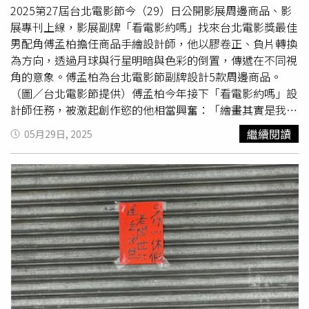
這種生活，要求自己去做更好的工作」。李銘順也說，那時
透過IG私訊饅頭媽，要男性友人出面處理，豈料饅頭媽收到
2025第27屆台北電影節今（29）日公開影展周邊商品、影
許多經驗都富足了他們的表演工作，「我們可以在詮釋角色
恐嚇訊息後店面就被撞擊。
展專刊上線，影展副牌「看電影約嗎」找來台北電影獎最佳
時把隱藏在心裡的感受呈現出，也能把生活技能應用在表演
男配角傅孟柏擔任商品手繪設計師，他以膠卷正、負片轉換
上」。雖然爸媽都離世多年，但他們對於李銘順、李銘忠的
為方向，透過月球與行星明暗與色彩的倒置，傳遞在不同視
影響卻永遠都會在，他們也時刻叮囑自己要做個好人。2人
角的意象。傅孟柏為台北電影節副牌設計5款周邊商品。
感性表示，總是人人好又熱心的媽媽，讓他們懂得刻苦耐
（圖／台北電影節提供）傅孟柏今年接下「看電影約嗎」設
勞，待人誠懇，「我們家帶給我們的很多很多回憶，原生家
計師任務，被激起創作慾的他相當興奮：「繪畫其實是我高
庭留給我們很多好的東西」。看更多孝親獎官方訊息請點這
中時期擅長的，這次讓我有機會以演員的身分，透過不同形
繼續閱讀
05月29日, 2025
式進行創作，我也在過程中更純粹的整理自己。」他表示10
幾年前成為演員參加台北電影節入圍酒會，就期待自己哪天
也能帶著作品參加，到2023年以《本日
公休
》拿下台北電
影獎最佳男配角獎、2024年獲選非常演員並擔任典禮頒獎
人，很感謝台北電影節照顧。這次擔任台北電影節副牌設
計，他以女兒名子中的「月」字部首發想，描繪出「九大行
星」與「月球」的正片和負片版本，傳達視角不同而帶出的
宏觀宇宙。他在毛巾上畫出閃耀的行星，模擬從太空艙內窗
戶往外看的光景；咖啡包和保溫袋上，則分別表現正片與負
片的行星與銀河。中筒襪以黑白倒置的設計，細膩處理月球
表面紋理，兩隻襪子看似不同，其實是同顆月球；T恤中的