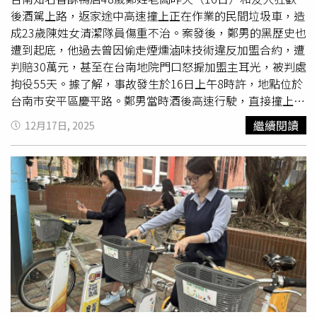
後酒駕上路，返家途中高速撞上正在作業的民間垃圾車，造
成23歲陳姓女清潔隊員傷重不治。案發後，鄭男的黑歷史也
遭到起底，他過去曾因偷走煙燻滷味技術違反加盟合約，遭
判賠30萬元，甚至在台南地院門口怒搧加盟主耳光，被判處
拘役55天。據了解，事故發生於16日上午8時許，地點位於
台南市安平區慶平路。鄭男當時酒後高速行駛，直接撞上正
在路邊作業的垃圾車。警方獲報後到場酒測，赫見鄭男酒精
繼續閱讀
12月17日, 2025
濃度高達每公升0.95毫克，超標近3倍。調查發現，鄭男前
晚趁著
公休
日與友人聚餐飲酒，之後又前往酒吧續攤，直到
天亮才駕車返家。事發後，鄭男因腳部骨折受困車內，被救
出時身上散發濃烈酒味，言語混亂，甚至否認自己駕車，並
謊稱曾叫代駕。檢方複訊後向法院聲請羈押，並於當晚獲
准。案件曝光後，鄭男遭起底為知名香酥鴨店負責人，店家
Google評論遭大量負評灌入，評分一度跌至1.4顆星，店名
甚至被惡意更改，臉書粉專也緊急關閉。此外，鄭男過往爭
議也再度被翻出。根據判決書，鄭男妻子2018年間與陳姓
業者簽訂加盟合約，2人到對方店內學習煙燻滷味技術，並
經營加盟店，卻於合約期間違約另起爐灶，遭法院認定違反