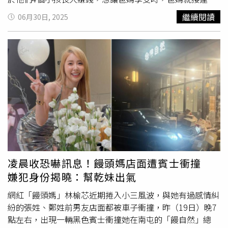
團隊全心全意努力的過程，更喜歡看著有好的成果後，每個
病，「他們哪都不能去，只能躺在家，後來也有點記不清我
繼續閱讀
06月30日, 2025
工作人員開心的樣子。
們兩個誰是誰」，李銘忠也透露，媽媽生病後期，常把他誤
認成李銘順。李銘忠（左）、李銘順十分孝順。（圖／陳俊
吉攝）李銘順自責表示，如果時間能重來，他絕對不會要求
爸媽退休享清福，「我當初就是叫我媽不要工作，病才全部
來。我現在會跟她講『妳繼續工作，但不要做那麼多，不要
讓妳的引擎突然停下來』，人一停很容易什麼毛病都來、開
始退化。」很黏媽媽的李銘忠坦言，他其實很想對辛苦一生
的爸媽說「是時候讓我來照顧你們，是時候換我來牽你們的
手」，或許是想起跟爸媽相處的點點滴滴，李銘忠話一說完
就強忍淚水，最後淚崩到說不出話。李銘順在旁安慰，表示
李銘忠在媽媽離世前都一直陪在身邊，母子間有一起度過最
後時光。李銘順透露對於爸媽的自責和遺憾。（圖／陳俊吉
凌晨收恐嚇訊息！饅頭媽店面遭賓士衝撞
攝）一講起媽媽，李銘順、李銘忠爭相發言，有著分享不完
嫌犯身份揭曉：幫乾妹出氣
的故事，他們笑虧，之前去看電影《本日
公休
》時，發現陸
小芬飾演的理髮師就跟他們的媽媽一樣，時間到了會主動打
網紅「饅頭媽」林榆芯近期捲入小三風波，與她有過感情糾
電話問客人要不要修剪頭髮，也總會不遠千里的騎車去幫客
紛的張姓、鄭姓前男友店面都被車子衝撞，昨（19日）晚7
人剪髮。李銘順說，他們過去常因為擔憂，忍不住對媽媽碎
點左右，出現一輛黑色賓士衝撞她在南屯的「饅自然」總