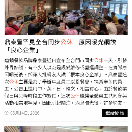
地，當季優先：選用有機蔬菜與小農直送蔬果，大幅縮短食
況，都可能列入考核標準之中。另外，也有不少人認為，洗
物里程，減少碳排放。■原食材料理，拒絕仿葷：堅決不使
碗工作本身比外界想像中更耗體力，也需要高度熟練度與耐
用素雞、素肉等加工的化學仿葷素料，透過職人技法保留豐
性。「洗碗的阿姨非常辛苦！超硬！」、「以鼎泰豐的標
富膳食纖維與植化素。■無化學添加，零負擔：全面拒絕防
準，你以為洗碗很簡單嗎」、「洗碗本身算簡單的事情，但
腐劑、人工色素及鮮味劑，堅持潔淨精神，不給身體多餘負
一天下來洗八個小時，那工作量非常可怕，更何況是在鼎泰
擔。■嚴選頂級油品與天然調味：採用澳洲進口初榨冷壓核
豐這種檔次的餐廳，而且腰也可能會開始出問題，所以才會
鼎泰豐罕見全台同步
公休
原因曝光網讚
桃油與天然植物油，並以新鮮香草蔬果取代味精，選用純天
一直大缺人啊」、「你以為鼎泰豐的碗是家裡那些隨便洗洗
「良心企業」
然發酵的釀造醬油，慢火煨燉提煉純粹鮮美。頂級異國饗宴
的嗎」。更有知情網友透露，「鼎泰豐洗碗很累的，對清潔
與 Botanical & Vino 餐酒美學「186蔬食餐酒館」以異國料
度非常要求，很多人洗2天就走了。」認為高薪背後其實伴
連鎖餐飲品牌鼎泰豐近日宣布全台門市同步
公休
一天，引發
理蔬食引領青埔食尚。開幕當日推出兩款指標主餐：「禪悦
隨高強度工作壓力與嚴格標準。不過，也有不少人認為，鼎
外界熱議，有不少人以為是設備維修或營運調整，在實際原
紅煨．有機猴蕈」嚴選產量稀少的台灣高山有機猴頭菇（富
泰豐長期以來在員工福利與薪資待遇方面表現相對突出，堪
因曝光後，卻讓大批網友大讚「根本良心企業」。鼎泰豐這
含植物性高蛋白），透過純釀醬油與溫潤中藥慢火煨燉，湯
稱台灣餐飲業少數願意提高基層薪資的企業之一。有網友直
次
公休
主要是為了舉辦年度員工感恩餐會，犒賞辛苦的員
頭濃厚而不油膩，展現「素中之葷」的絕妙彈嫩口感；「山
言，鼎泰豐相當照顧員工，甚至稱其為「佛心企業」。
工，公告上還用中、英、日、韓文，相當有心，由於餐飲業
野原翠．珍饌松露」則將頂級松露醬細膩拌炒入米飯，搭配
假日與尖峰時段工作繁忙，這次
公休
能讓全體員工共同參與
外酥內嫩的滷炸猴頭菇排，呈現味覺與飽足感的雙重饗宴。
活動相當地罕見，因此引起關注，消息曝光後，許多網友紛
甜點與飲品同樣驚豔，不加一滴牛奶、零化學黏著劑的「手
紛留言表示羨慕，認為願意為員工福利暫停一天營業，相當
繼續閱讀
05月14日, 2026
工豆乳冰淇淋」，以有機非基改黃豆與天然植物油打造綿密
難得，「好難得啊！員工一定很開心」、「鼎泰豐真不愧是
香濃口感。特調咖啡委由專業烘豆師客製化烘焙；「186鮮
良心企業」、「連鎖餐飲業能全員休假一天超級有良心」。
榨果汁」於榨汁前，將當季水果透過「UB-FINE活氧水機」
還有人開玩笑地提到「感恩餐會是吃鼎泰豐嗎」。據了解，