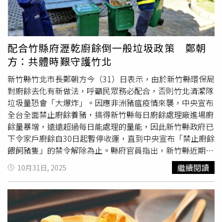
11月10日至11月30日期間每日上午10時至晚間7時（每周
三
公休
）。交通局表示，「善意祝福牆」感謝活動仍持續至
11月10日截止，將抽出100位幸運兒贈送價值100元
YouBike騎乘券。
配合竹縣府瀝乾廚餘倒一般垃圾政策 鄭朝
方：共體時艱守護竹北
新竹縣竹北市長鄭朝方今（31）日表示，由於新竹縣環保局
對廚餘去化有新做法，呼籲民眾務必配合，否則竹北清潔隊
垃圾量恐會「大爆炸」。因應非洲豬瘟疫情來襲，中央宣布
全台全面禁止廚餘養豬，搞得新竹縣每日廚餘處理廠進場廚
餘量暴增，遠遠超過每日能處理的量能，因此新竹縣政府已
下令家戶廚餘自30日起暫停收運，直到中央宣布「禁止廚餘
餵飼豬隻」的禁令解除為止。縣府官員指出，新竹縣近期廚
餘進場量不只爆出設計容量，暫置空間與脫水濾液場地也已
繼續閱讀
10月31日, 2025
飽和，為避免環境負荷過重只好忍痛調整政策，請民眾務必
將廚餘瀝乾後改放入垃圾袋打包，與一般垃圾一同放置於清
潔車，直到中央解除為止。竹北清潔隊扛下20所境內學校廚
餘回收責任，清潔隊負擔不小。（圖／周志龍攝）身為新竹
縣治竹北市長的鄭朝方對此坦言頭大，因為竹北市境內原有