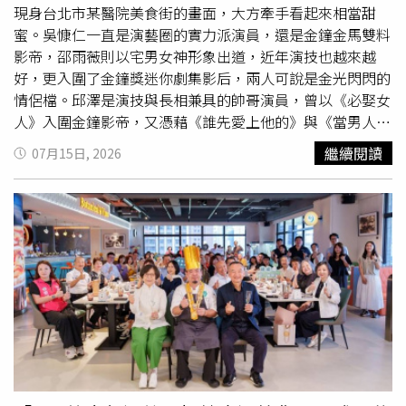
現身台北市某醫院美食街的畫面，大方牽手看起來相當甜
蜜。吳慷仁一直是演藝圈的實力派演員，還是金鐘金馬雙料
影帝，邵雨薇則以宅男女神形象出道，近年演技也越來越
好，更入圍了金鐘獎迷你劇集影后，兩人可說是金光閃閃的
情侶檔。邱澤是演技與長相兼具的帥哥演員，曾以《必娶女
人》入圍金鐘影帝，又憑藉《誰先愛上他的》與《當男人戀
愛時》兩度入圍金馬影帝及成為台北電影獎影帝，而《當男
繼續閱讀
07月15日, 2026
人戀愛時》不僅讓邱澤成為影帝，還與女主角許瑋甯墜入愛
河，婚後育有一子。許瑋甯同樣也是實力派演員，曾多次入
圍金馬獎，並以《16個夏天》敲響金鐘，拿下女配角獎，更
因《她和她的她》與《不夠善良的我們》連莊金鐘迷你劇集
影后。愛情長跑多年的劉冠廷與孫可芳都是實力派演員。
（圖／翻攝自劉冠廷臉書）劉冠廷與孫可芳從大學時期就開
始交往，並一起從植劇場出道，分別以《花甲男孩轉大人》
與《天黑請閉眼》拿下金鐘男女配角獎，之後劉冠廷更因
《陽光普照》與《詭扯》兩度成為金馬男配角。愛情長跑多
年的兩人在2023年結婚，並育有一子小太陽，他們也一同
演出《你的婚姻不是你的婚姻－聖筊》，雙雙入圍金鐘迷你
劇集影帝影后，雖然最後沒有得獎，但能看出夫妻倆超強的