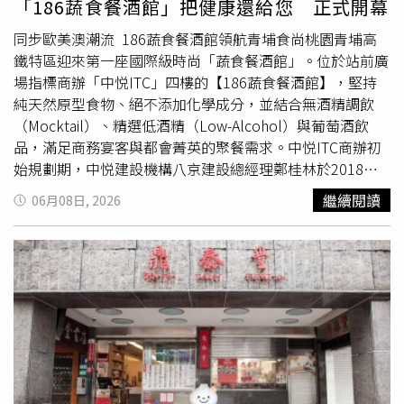
「186蔬食餐酒館」把健康還給您 正式開幕
演技實力。楊銘威與方志友先前爆出婚變。（圖／翻攝自楊
同步歐美澳潮流 186蔬食餐酒館領航青埔食尚桃園青埔高
銘威臉書）楊銘威因演出《我的寶貝四千金》與方志友相
鐵特區迎來第一座國際級時尚「蔬食餐酒館」。位於站前廣
識，當年奉子成婚，目前育有一對兒女。兩人在戲劇界的成
場指標商辦「中悦ITC」四樓的【186蔬食餐酒館】，堅持
績都很不錯，楊銘威以《我的婆婆怎麼那麼可愛》與《此時
純天然原型食物、絕不添加化學成分，並結合無酒精調飲
此刻》入圍過金鐘男配角獎，方志友則因《本日
公休
》拿下
（Mocktail）、精選低酒精（Low-Alcohol）與葡萄酒飲
金馬女配角的肯定。不過結婚11年的兩人先前傳出婚變消
品，滿足商務宴客與都會菁英的聚餐需求。中悦ITC商辦初
息，但方志友先前受訪時表示婚姻狀態一切如常，並說：
始規劃期，中悦建設機構八京建設總經理鄭桂林於2018年
「如果有變動的話，我也會誠實跟大家講，大家不要擔心也
海外考察如何落實ESG時，意外發現歐美澳地區的頂級商辦
不要再聽信謠言。」
繼續閱讀
06月08日, 2026
已開始導入原食物無化學添加的純素（Vegan）與五辛素/蛋
奶素（Vegetarian）的蔬食餐酒館，旨在提供健康低負擔的
天然飲食，並鼓勵葷食者輕鬆品味、降低轉變門檻。蔬食能
友善提升動物福祉，更因減少畜牧業的土地資源浪費、溫室
氣體排放與加工碳排，成為最快速為地球減碳的簡單方式，
深受新世代樂活時尚人士的推崇。衛福部金帽獎主廚游輝智
(中)、暨八京建築團隊舉杯慶祝。（圖片提供／中悦ITC）
中悦ITC房東高標準 助攻青年創業理念升等因此，中悦ITC
自規劃之初即定位為ESG頂級商辦，導入「吃蔬食減碳」、