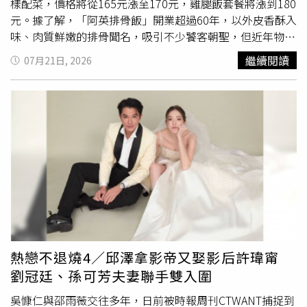
樣配菜，價格將從165元漲至170元，雞腿飯套餐將漲到180
元。據了解，「阿英排骨飯」開業超過60年，以外皮香酥入
味、肉質鮮嫩的排骨聞名，吸引不少饕客朝聖，但近年物價
上漲，業者也多次調整售價，目前店內的基本款排骨飯包含
繼續閱讀
07月21日, 2026
一塊排骨、白飯、自製酸菜及一顆滷蛋，售價100元，較去
年上漲10元；若想搭配配菜，前2樣青菜每樣需加價15元，
第3樣則須加收35元，因此一份排骨飯加3樣配菜總價就來
到165元。近日「阿英排骨飯」再度公告，8月起幾乎所有
品項全面調漲5元，排骨飯搭配3樣配菜將從165元漲至170
元，雞腿飯套餐則由175元調漲至180元，就連味噌湯、紫
菜湯等湯品也同步調整價格，僅少數品項維持原價。「阿英
排骨飯」坦言，其實從過年開始，瓦斯價格持續上漲，店裡
就有調整價格的打算，但考量到消費者的感受，撐了半年才
決定宣布在8月漲價，甚至在決定漲價前安排
公休
5天，讓員
工先調適心情，再重新營業。「阿英排骨飯」過去曾說明，
店內堅持使用溫體豬肉，成本本來就比一般冷凍肉高，另外
熱戀不退燒4／邱澤拿影帝又娶影后許瑋甯
針對夾到第3樣配菜時提高收費價格，則是希望透過「以價
劉冠廷、孫可芳夫妻聯手雙入圍
制量」的方式，限制顧客加菜數量，避免晚餐尖峰時段配菜
過早被夾完，讓更多客人都能吃得到配菜。
吳慷仁與邵雨薇交往多年，日前被時報周刊CTWANT捕捉到