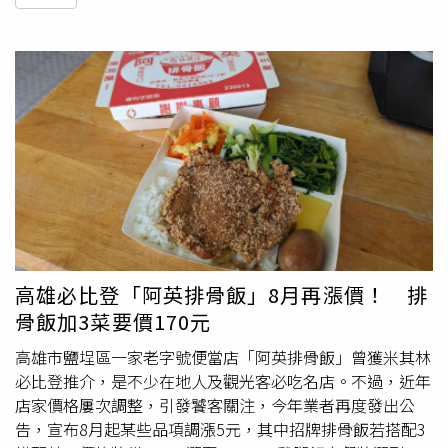
高雄必比登「阿英排骨飯」8月再漲價！ 排
骨飯加3菜要價170元
高雄市鹽埕區一家老字號便當店「阿英排骨飯」曾獲米其林
必比登推介，是不少在地人及觀光客必吃名店。不過，近年
店家價格屢次調整，引發饕客關注，今年業者再度發出公
告，宣布8月起某些品項調漲5元，其中招牌排骨飯若搭配3