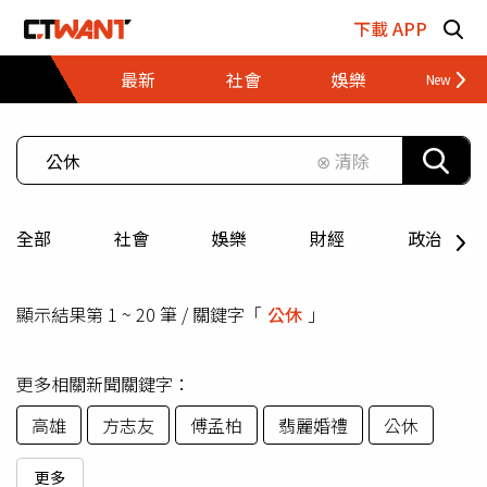
跳至主要內容區塊
下載 APP
最新
社會
娛樂
財經
⊗ 清除
全部
社會
娛樂
財經
政治
顯示結果第 1 ~ 20 筆 / 關鍵字「
公休
」
更多相關新聞關鍵字：
高雄
方志友
傅孟柏
翡麗婚禮
公休
更多