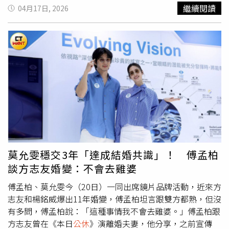
生共榮的理念。「186蔬食餐酒館」的進駐，補足了青埔高
成；也有水果攤業者指出，該店長期為市場帶動人潮，是重
繼續閱讀
04月17日, 2026
鐵特區在高端健康餐飲的版塊。從每一餐純淨的蔬食開始，
要的集客來源。地方人士則透露，整體商圈業績曾出現超過
186蔬食餐酒館團隊，在八京建設的協助支持下，能為台灣
1成的下滑，顯示其對區域經濟的影響力。近日社群平台臉
的餐飲與商辦市場，開啟一條兼具商業價值與社會責任的嶄
書社團「關山漫遊」出現相關訊息，指稱店家將於6月18日
新道路。【186蔬食餐酒館】80－90人餐席，場地寬闊明
重新開幕，並規劃每週二與週三為固定
公休
日，引發網友熱
亮，提供企業包場。（圖片提供／中悦ITC）【186蔬食餐
議，「過年跟掃墓節都撲空，總算啊」、「報復性狂吃」。
酒館營業資訊】餐廳地址：桃園市中壢區領航南路三段186
關山臭豆腐將於6月復業，當地居民超興奮。（圖／翻攝
號4樓（中悦ITC國際商貿中心）預約專線：(03)321-3168
Google Maps）關山臭豆腐創立至今已逾40年，早年由第
營業時間：週二至週日 11:30-14:00、17:30-20:00（每週一
一代以推車方式沿街販售，憑藉外酥內軟的口感逐漸建立口
公休
）
碑，後進駐市場設店，成為台東縱谷具代表性的在地小吃之
一。其後由第二代女兒與女婿接手經營，但因長期工作負荷
與健康因素，去年再次決定暫停營業。據了解，此次復業將
以「健康優先」為核心原則，除安排每週固定休息兩日外，
莫允雯穩交3年「達成結婚共識」！ 傅孟柏
也將增加人力分擔工作，以降低營運壓力。對於未來規劃，
談方志友婚變：不會去雞婆
老闆娘透過友人表示，盼能以穩定步調經營店務，維持日常
生活與工作平衡。
傅孟柏、莫允雯今（20日）一同出席鏡片品牌活動，近來方
志友和楊銘威爆出11年婚變，傅孟柏坦言跟雙方都熟，但沒
有多問，傅孟柏說：「這種事情我不會去雞婆。」傅孟柏跟
方志友曾在《本日
公休
》演離婚夫妻，他分享，之前宣傳