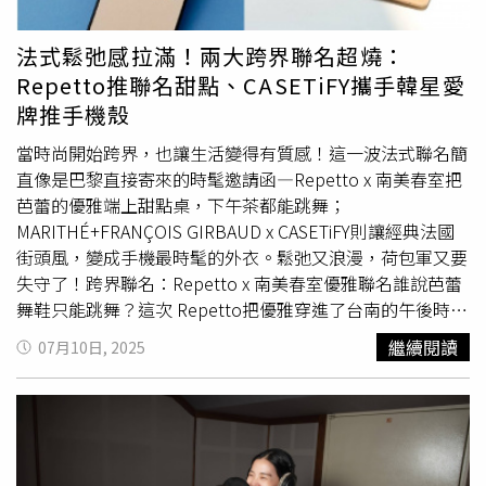
上午5點及下午4點開放現場購票。
法式鬆弛感拉滿！兩大跨界聯名超燒：
Repetto推聯名甜點、CASETiFY攜手韓星愛
牌推手機殼
當時尚開始跨界，也讓生活變得有質感！這一波法式聯名簡
直像是巴黎直接寄來的時髦邀請函—Repetto x 南美春室把
芭蕾的優雅端上甜點桌，下午茶都能跳舞；
MARITHÉ+FRANÇOIS GIRBAUD x CASETiFY則讓經典法國
街頭風，變成手機最時髦的外衣。鬆弛又浪漫，荷包軍又要
失守了！跨界聯名：Repetto x 南美春室優雅聯名誰說芭蕾
舞鞋只能跳舞？這次 Repetto把優雅穿進了台南的午後時
光！首次攜手台南人氣咖啡廳南美春室，端出一場讓人味蕾
繼續閱讀
07月10日, 2025
也能跳舞的夢幻下午茶聯名。主題叫做「優雅互動．味蕾藝
術」，不只吃甜點，還能親手玩甜點的體驗，這波法式×在
地的跨界合作，準備好穿著芭蕾精神、優雅赴會～（圖／品
牌提供）Repetto 夢幻下午茶套餐，以經典的優雅粉色為主
調，呈現出細膩柔和的視覺美感。抹面蛋糕塗上如絲緞般滑