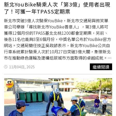
競業禁止條款，判賠30萬元。雙方結下樑子，2023年在台
新北YouBike騎乘人次「第3億」使用者出現
南地院門口爆發肢體衝突，鄭男因當眾掌摑加盟主，被依傷
了！可獲一年TPASS定期票
害罪判處拘役55天。《CTWANT》提醒您：喝酒勿開車！飲
酒過量，有害健康，未滿18歲請勿飲酒。
新北市突破3億人次騎乘YouBike，新北市交通局與微笑單
車公司舉辦「尋找新北市YouBike善意人」，第3億人將可
獲得12個月份的TPASS基北北桃1200都會定期票，另前、
後各11名也能夠3至6個月份，中獎名單公布於YouBike官方
網站。交通局簡任技正吳政諺表示，新北市YouBike公共自
行車系統累計騎乘人次於10月27日突破3億大關，象徵新北
市在推動綠色運輸及建構低碳城市方面取得的卓越成就。為
慶賀新北市YouBike突破3億騎人次，交通局與微笑單車公
繼續閱讀
11月04日, 2025
司舉辦「＃尋找善意人」系列活動，包含「尋找新北市
YouBike善意人」、「善意預言家」以及 「新北YouBike善
意祝福牆」留言抽獎等活動，其中「尋找新北市YouBike善
意人」活動的第3億名幸運兒可獲相當一年12個月份的
TPASS基北北桃1200都會通定期票（30日），前、後各11
名也能夠3至6個月份。「尋找新北市YouBike善意人」得獎
名單已公布於YouBike官方網站－「活動專區」－「得獎公
告」，微笑單車公司亦同步發送簡訊給得獎人，領獎時間為