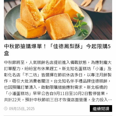
668處廚餘收運點，涵蓋機關、學校、社區，新政策雖然不
用收廚餘，但垃圾量與清運人力將指數型暴增，像30日根本
是清潔隊
公休
日，市公所仍無奈緊急調整人力與車輛編組加
班清運，確保清潔工作與新政策銜接不中斷。竹北市配合新
竹縣公告最新家戶廚餘處理措施。（圖／翻攝自竹北市公所
媒體群組）鄭朝方坦言，這樣一調整下來，竹北市清潔隊每
月垃圾量恐將增加至少250公噸，這樣每月竹北市廚餘量會
中秋節搶購爆單！「佳德鳳梨酥」今起限購5
突破3,547公噸以上，比承平時期多了近1成，但仍需共體時
盒
艱配合執行，只能呼籲社區管委會與店家協助宣導，而企業
與學校也應配合落實規範，一定要瀝乾以減少廚餘量，共同
中秋節將至，人氣糕餅名店提前進入備戰狀態，為應對龐大
維護生活品質與食品安全。鄭朝方強調，竹北甚至全新竹縣
訂單壓力，紛紛宣布休業趕工。新北知名蛋糕坊「小潘」及
民眾要落實廚餘新規三步驟：首先須徹底將水份瀝乾，第二
彰化名店「不二坊」皆選擇在節前休店多日，以專注月餅製
要裝入垃圾袋打包，最後要再夥同一般家庭垃圾放置到清潔
作，吸引大批消費者關注。台北知名伴手禮品牌佳德糕餅，
車內。非洲豬瘟警報何時能解除並恢復正常清運？各界關
也因預購訂單湧入，啟動限購措施應對需求。新北板橋的
注。（圖／周志龍攝）鄭朝方重申，非洲豬瘟不能再有破
「小潘蛋糕坊」早早公告自9月11日至10月2日暫停營業，
口，因為這影響將遍及畜牧產業、農業經濟甚至國民生活，
共計22天，預計中秋節前三日才恢復店面營運，全力投入蛋
寧可提前部署也不願事後懊悔，畢竟防疫是整座城市共同發
黃酥生產。與此同時，彰化的蛋黃酥排隊名店「不二坊」亦
繼續閱讀
09月15日, 2025
願守護的工作。
自9月14日起休店，連休19日，直至中秋節前三天再度開門