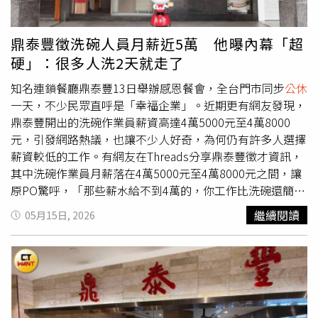
讓葷食者也愛吃的蔬食餐酒館為核心宗旨。中悦ITC落成
後，鄭桂林總經理深感落實純天然原形食物、零化學添加的
嚴苛要求，實屬不易；遂決定以房東立場，招商熱衷廚藝的
鼎泰豐徵洗碗人員月薪近5萬 他曝內幕「超
有志青年，他無償分享國外考察的know-how與理念，提供
硬」：很多人洗2天就走了
場域空間，以建築人蓋房子的嚴格精神，輔助這些青年團隊
創業【186蔬食餐酒館】。透過「多吃無化學添加物的健康
知名連鎖餐廳鼎泰豐13日舉辦感恩餐會，全台門市同步
公休
蔬食、減少葷食」落實ESG產業與社會轉型，達成4個共好
一天，不少民眾直呼是「幸福企業」。近期更有網友發現，
理念：1環境共好：單純自然飲食，減輕資源能源負擔，讓
鼎泰豐開出的洗碗作業員薪資高達4萬5000元至4萬8000
地球更好。2動物共好：減少不人道的牲畜圈養與宰殺，讓
元，引發網路熱議，也讓不少人好奇，為何仍有許多人選擇
動物生存權更好。3健康共好：無負擔純淨飲食，減少醫療
薪資較低的工作。有網友在Threads分享鼎泰豐徵才資訊，
資源浪費，讓身體健康更好。4志業共好：料理從業人員無
其中洗碗作業員月薪落在4萬5000元至4萬8000元之間，讓
須宰殺動物，良善循環落實餐飲志業。環境部肯定：專為葷
原PO驚呼，「那些薪水給不到4萬的，你工作比洗碗還簡單
食者味蕾！186蔬食餐酒館把健康還給您「186蔬食餐酒
嗎？」除了洗碗職缺外，鼎泰豐也同步招募餐廳整理員，月
繼續閱讀
05月15日, 2026
館」甫正式對外開幕，即榮獲環境部「淨零綠生活」的【綠
薪自4萬2000元起，工作地點位於台北與新竹地區，另外每
食飯桌】選拔評選認證。堅持「把健康還給您」，致力提供
季還可領取1萬2000元區域獎金。原PO直言，「真的不知
無化學添加的純淨料理。團隊打破大眾對傳統素食加工品的
道那些薪資3萬3000元以下的，為什麼不趕快去鼎泰豐應
刻板印象，將餐廳定位為「專為葷食者烹飪」的餐酒館，讓
徵，馬上加薪1萬元以上。」貼文曝光後，引發不少網友討
習慣葷食的商務客也能享受純植健康料理的震撼。為確保最
論。不少曾接觸餐飲業的網友表示，鼎泰豐對員工要求相當
高品質，186在食材把關上堅守「四大原則」：■有機在
嚴格，從溝通方式、服務態度到衛生習慣，甚至身體健康狀