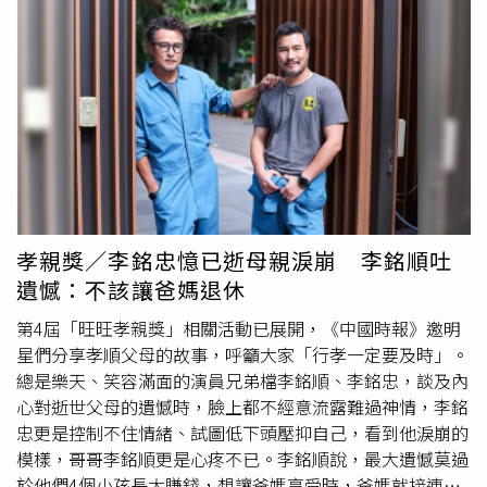
在午後陽光下的街頭散步，或是一場海邊微風中的浪漫邂
識，就是拉開和我自己的距離，去跟更多人有所連結，更貼
逅，MARITHÉ+FRANҪOIS GIRBAUD x CASETiFY 聯名系列
近別人一點。這對我來說一開始會有點拉扯，我需要花更多
都能帶來絲毫不費力的低調時尚氛圍！（圖／品牌提供）
時間去理解，移到這個距離去感受這個世界，這對我來說是
（圖／品牌提供）
一個滿大的挑戰，這當中有很多不確定性，不舒服感，我不
確定我自己做不做得到，一直到我聽到錄好的成品時，才鬆
開了這些不適感。」洪佩瑜籌備第二張專輯方方面面都不容
易，光收歌就超過一年，配唱唱了四個月，其中有好幾首的
難度又十分「驚人」，砍掉重練好幾次，就如殺青當天，看
著公司準備的磚塊道具，洪佩瑜有種劫後餘生的心情：「有
些歌真的難到配唱時很想拿磚塊砸自己的頭，包括歌的咬
孝親獎／李銘忠憶已逝母親淚崩 李銘順吐
合，這些內容進到我身體裡轉譯出來的過程、以我的立場唱
遺憾：不該讓爸媽退休
出來等等，都非常艱難。」但她也同時表示，做第二張專輯
是很好的訓練，有時候內心會一直在縮起來的狀態，但新專
第4屆「旺旺孝親獎」相關活動已展開，《中國時報》邀明
輯的內容又需要不停打開很多新的東西。首張專輯」就讓洪
星們分享孝順父母的故事，呼籲大家「行孝一定要及時」。
佩瑜拿下金曲新人獎，隨後為電影《本日
公休
》演唱的主題
總是樂天、笑容滿面的演員兄弟檔李銘順、李銘忠，談及內
曲〈同款〉又拿下金馬獎最佳原創歌曲獎，問及獲獎是助力
心對逝世父母的遺憾時，臉上都不經意流露難過神情，李銘
還是壓力？洪佩瑜很坦然地說：「我覺得是助力，不是壓
忠更是控制不住情緒、試圖低下頭壓抑自己，看到他淚崩的
力。得獎就是那個階段大家一起做出來的事情所獲得的肯
模樣，哥哥李銘順更是心疼不已。李銘順說，最大遺憾莫過
定，而下一個階段又是全新的事。」她也表示非常喜歡整個
於他們4個小孩長大賺錢，想讓爸媽享受時，爸媽就接連生