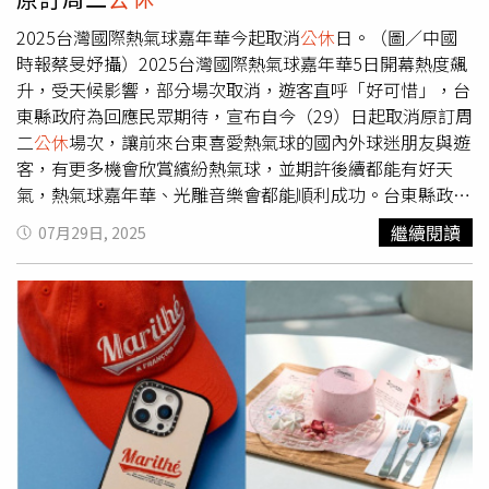
2025台灣國際熱氣球嘉年華今起取消
公休
日。（圖／中國
時報蔡旻妤攝）2025台灣國際熱氣球嘉年華5日開幕熱度飆
升，受天候影響，部分場次取消，遊客直呼「好可惜」，台
東縣政府為回應民眾期待，宣布自今（29）日起取消原訂周
二
公休
場次，讓前來台東喜愛熱氣球的國內外球迷朋友與遊
客，有更多機會欣賞繽紛熱氣球，並期許後續都能有好天
氣，熱氣球嘉年華、光雕音樂會都能順利成功。台東縣政府
交通及觀光發展處長卜敏正表示，今年適逢台灣國際熱氣球
繼續閱讀
07月29日, 2025
嘉年華15週年，並加入重量級IP合作推出全新造型球，結合
無人機、煙火與熱氣球光雕演出，雖然因颱風及天候影響，
取消部分場次，為了不讓球迷失望，縣府將7月6日鹿野高台
及7月24日池上大坡池光雕音樂會兩場次活動，分別順延至
8月4日（鹿野）及8月11日（池上），另7月29日起原訂每
周二
公休
日也取消，讓民眾更有機會參與熱氣球嘉年華活
動，後續將視天候狀況進行滾動式調整。台東縣政府提醒，
熱氣球嘉年華持續至8月21日，熱氣球繫留活動及造型球展
演進入最後3週，在鹿野高台每天5：30至7：00及17：00
至18：30兩個時段進行民眾喜愛的熱氣球繫留體驗，每日