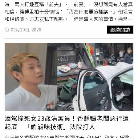
時，兩人打趣互稱「前夫」、「前妻」，沒想到竟有人當真
相信，讓傅孟柏十分懊惱：「我為什麼要這樣講。」他坦言
和楊銘威、方志友私下都熟，「但是這人家的事情，通常這
種事情，我問都不會問」。而據傳楊銘威酒後愛把「離婚」
繼續閱讀
03月20日, 2026
掛嘴邊，導致隔閡加深，傅孟柏與經紀人老婆愛情長跑十多
年，被問到吵架會說出「離婚」這種氣話？傅孟柏面露驚嚇
急撇：「我覺得我會被打。」也勸世，「離婚」這個詞彙
「盡量不要掛在嘴邊」。而莫允雯上月被本刊拍到跟男友吃
火鍋，嘟嘴撒嬌的模樣就像熱戀中。她今大方表示，男友小
她兩歲，從事廣告業，是情緒穩定的牡羊男，雙方已經交往
三年，她也自嘲：「我都這把年紀了。」對戀情十分坦蕩
蕩，也坦言兩人對結婚已有共識，「有好消息會說」。
酒駕撞死女23歲清潔員！香酥鴨老闆惡行遭
起底 「偷滷味技術」法院打人
台南知名香酥鴨店48歲鄭姓老闆昨天（16日）和友人狂歡