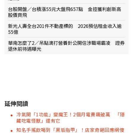
台股開盤／台積漲55元大盤飛657點 金控獲利創新高
股價齊飛
新光人壽全台201件不動產標的 2026預估租金收入逾
55億
華南怎麼了2／吊點滴打營養針公開信涉職場霸凌 證券
退休前待遇曝光
延伸閱讀
冷氣開「1功能」變魔王！2個月電費飆破萬 「隱
藏吃電怪獸」還有它
知名手搖飲喝到「黑垢指甲」！店家奇葩回應網傻