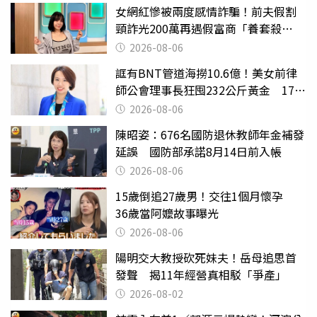
女網紅慘被兩度感情詐騙！前夫假割
頸詐光200萬再遇假富商「養套殺
2000萬」
2026-08-06
誆有BNT管道海撈10.6億！美女前律
師公會理事長狂囤232公斤黃金 17人
遭起訴
2026-08-06
陳昭姿：676名國防退休教師年金補發
延誤 國防部承諾8月14日前入帳
2026-08-06
15歲倒追27歲男！交往1個月懷孕
36歲當阿嬤故事曝光
2026-08-06
陽明交大教授砍死妹夫！岳母追思首
發聲 揭11年經營真相駁「爭產」
2026-08-02