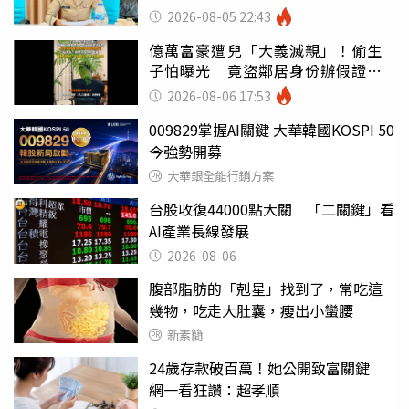
錯嗎
2026-08-05 22:43
億萬富豪遭兒「大義滅親」！偷生
子怕曝光 竟盜鄰居身份辦假證落
戶
2026-08-06 17:53
009829掌握AI關鍵 大華韓國KOSPI 50
今強勢開募
大華銀全能行銷方案
台股收復44000點大關 「二關鍵」看
AI產業長線發展
2026-08-06
腹部脂肪的「剋星」找到了，常吃這
幾物，吃走大肚囊，瘦出小蠻腰
新素簡
24歲存款破百萬！她公開致富關鍵
網一看狂讚：超孝順