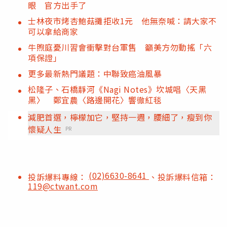
眼 官方出手了
士林夜市烤杏鮑菇攤拒收1元 他無奈喊：請大家不
可以拿給商家
牛煦庭憂川習會衝擊對台軍售 籲美方勿動搖「六
項保證」
更多最新熱門議題：中聯致癌油風暴
松隆子、石橋靜河《Nagi Notes》坎城唱〈天黑
黑〉 鄭宜農〈路邊開花〉響徹紅毯
減肥首選，檸檬加它，堅持一週，腰細了，瘦到你
懷疑人生
PR
(02)6630-8641
投訴爆料專線：
、投訴爆料信箱：
119@ctwant.com