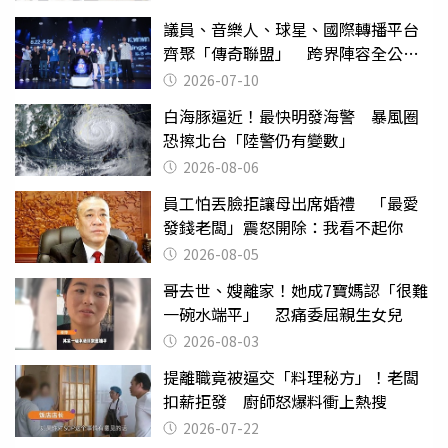
議員、音樂人、球星、國際轉播平台
齊聚「傳奇聯盟」 跨界陣容全公
開 劍指亞洲新傳奇聯賽
2026-07-10
白海豚逼近！最快明發海警 暴風圈
恐擦北台「陸警仍有變數」
2026-08-06
員工怕丟臉拒讓母出席婚禮 「最愛
發錢老闆」震怒開除：我看不起你
2026-08-05
哥去世、嫂離家！她成7寶媽認「很難
一碗水端平」 忍痛委屈親生女兒
2026-08-03
提離職竟被逼交「料理秘方」！老闆
扣薪拒發 廚師怒爆料衝上熱搜
2026-07-22