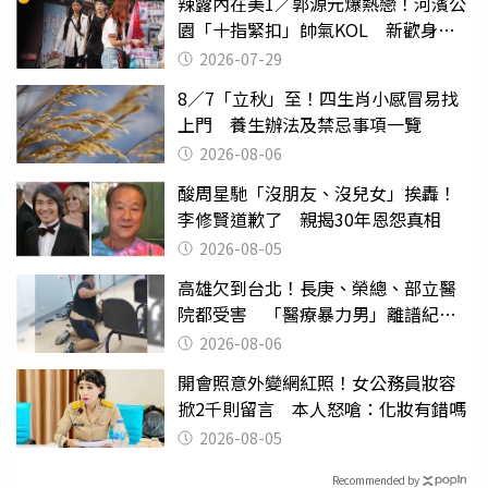
辣露內在美1／郭源元爆熱戀！河濱公
園「十指緊扣」帥氣KOL 新歡身份
曝光
2026-07-29
8／7「立秋」至！四生肖小感冒易找
上門 養生辦法及禁忌事項一覽
2026-08-06
酸周星馳「沒朋友、沒兒女」挨轟！
李修賢道歉了 親揭30年恩怨真相
2026-08-05
高雄欠到台北！長庚、榮總、部立醫
院都受害 「醫療暴力男」離譜紀錄
曝光
2026-08-06
開會照意外變網紅照！女公務員妝容
掀2千則留言 本人怒嗆：化妝有錯嗎
2026-08-05
Recommended by