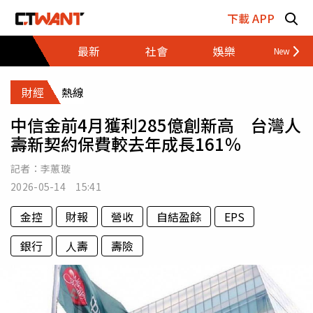
跳至主要內容區塊
下載 APP
最新
社會
娛樂
財經
財經
熱線
中信金前4月獲利285億創新高 台灣人
壽新契約保費較去年成長161％
記者：
李蕙璇
2026-05-14 15:41
金控
財報
營收
自結盈餘
EPS
銀行
人壽
壽險