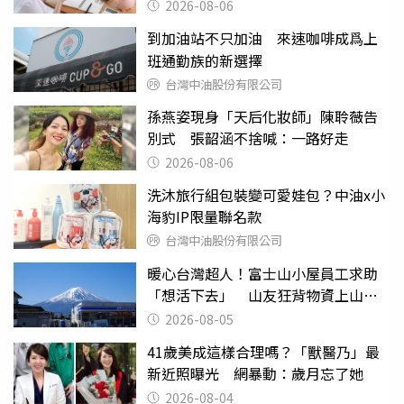
2026-08-06
到加油站不只加油 來速咖啡成爲上
班通勤族的新選擇
台灣中油股份有限公司
孫燕姿現身「天后化妝師」陳聆薇告
別式 張韶涵不捨喊：一路好走
2026-08-06
洗沐旅行組包裝變可愛娃包？中油x小
海豹IP限量聯名款
台灣中油股份有限公司
暖心台灣超人！富士山小屋員工求助
「想活下去」 山友狂背物資上山：
台灣真的是寶島
2026-08-05
41歲美成這樣合理嗎？「獸醫乃」最
新近照曝光 網暴動：歲月忘了她
2026-08-04