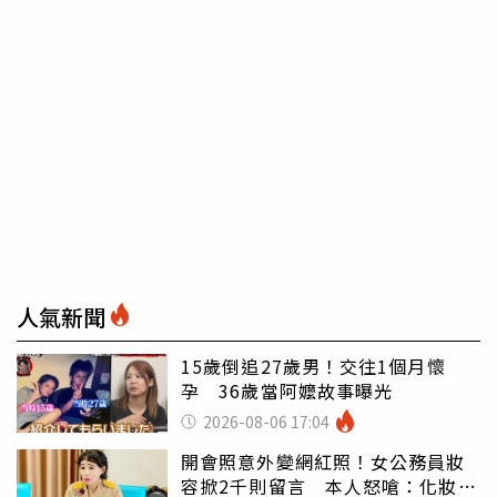
人氣新聞
15歲倒追27歲男！交往1個月懷
孕 36歲當阿嬤故事曝光
2026-08-06 17:04
開會照意外變網紅照！女公務員妝
容掀2千則留言 本人怒嗆：化妝有