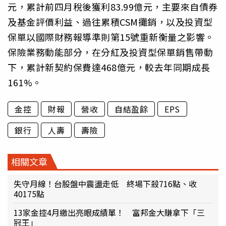
元，累計前四月稅後獲利83.99億元，主要來自債券
及基金評價利益、過往累積CSM攤銷，以及投資型
保單以國際財務報導準則第15號重新衡量之影響。
保險業務動能部分，在分紅及投資型保單銷售帶動
下，累計新契約保費達468億元，較去年同期成長
161%。
金控
財報
營收
自結盈餘
EPS
銀行
人壽
壽險
相關文章
失守月線！台股盤中震盪走低 終場下殺716點、收
40175點
13家金控4月繳出亮眼成績單！ 富邦金大賺拿下「三
冠王」